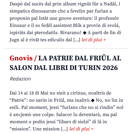
Daspò dal sucès dal prin album vignût fûr a Nadâl, i
simpatics dinosauruts che a fevelin par furlan a
proponin pal Istât une gnove aventure: il professôr
Einsaur e il so fedêl assistent Blik a provin di svolâ,
ispirâts dai pterodatils. Rivarano? ◆ A partî de fin di
Jugn al è rivât tes ediculis dal […]
lei di plui +
Gnovis /
LA PATRIE DAL FRIÛL AL
SALON DAL LIBRI DI TURIN 2026
Redazion
Dai 14 ai 18 di Mai no steit a cirînus, noaltris de
“Patrie”: no sarin in Friûl, ma inaltrò.◆ No, no lìn in
esili. Pal moment, jessi “furlans che no si rindin” nol
è ancjemò une colpe. Salacor lu deventarà, ma pal
moment o podin jessi “libars di sielzi” di lâ in
“mission”. Une mission […]
lei di plui +