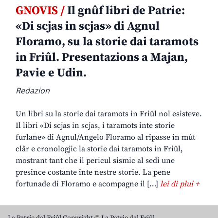
GNOVIS /
Il gnûf libri de Patrie:
«Di scjas in scjas» di Agnul
Floramo, su la storie dai taramots
in Friûl. Presentazions a Majan,
Pavie e Udin.
Redazion
Un libri su la storie dai taramots in Friûl nol esisteve.
Il libri «Di scjas in scjas, i taramots inte storie
furlane» di Agnul/Angelo Floramo al ripasse in mût
clâr e cronologjic la storie dai taramots in Friûl,
mostrant tant che il pericul sismic al sedi une
presince costante inte nestre storie. La pene
fortunade di Floramo e acompagne il […]
lei di plui +