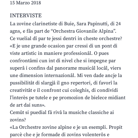
15 Marzo 2018
INTERVISTE
La zovine clarinetiste di Buie, Sara Papinutti, di 24
agns, e fâs part de “Orchestra Giovanile Alpina”.
Ce vuelial dî par te jessi dentri in cheste orchestre?
«E je une grande ocasion par cressi di un pont di
viste artistic in maniere professionâl. O pues
confrontâmi cun int di nivel che si impegne par
superâ i confins dal panorame musicâl locâl, viers
une dimension internazionâl. Mi ven dade ancje la
pussibilitât di slargjâ il gno repertori, di favorî la
creativitât e il confront cui coleghis, di condividi
l’interès pe tutele e pe promozion de bielece midiant
de art dai suns».
Cemût si puedial fâ rivâ la musiche classiche ai
zovins?
«La Orchestre zovine alpine e je un esempli. Propit
parcè che e je formade di zovins volenterôs e