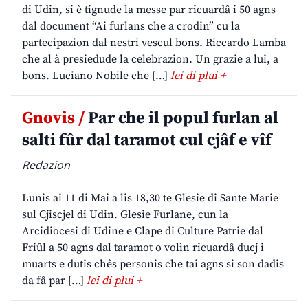
di Udin, si è tignude la messe par ricuardâ i 50 agns
dal document “Ai furlans che a crodin” cu la
partecipazion dal nestri vescul bons. Riccardo Lamba
che al à presiedude la celebrazion. Un grazie a lui, a
bons. Luciano Nobile che […]
lei di plui +
Gnovis /
Par che il popul furlan al
salti fûr dal taramot cul cjâf e vîf
Redazion
Lunis ai 11 di Mai a lis 18,30 te Glesie di Sante Marie
sul Cjiscjel di Udin. Glesie Furlane, cun la
Arcidiocesi di Udine e Clape di Culture Patrie dal
Friûl a 50 agns dal taramot o volìn ricuardâ ducj i
muarts e dutis chês personis che tai agns si son dadis
da fâ par […]
lei di plui +