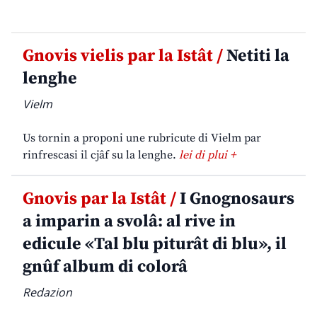
Gnovis vielis par la Istât /
Netiti la
lenghe
Vielm
Us tornin a proponi une rubricute di Vielm par
rinfrescasi il cjâf su la lenghe.
lei di plui +
Gnovis par la Istât /
I Gnognosaurs
a imparin a svolâ: al rive in
edicule «Tal blu piturât di blu», il
gnûf album di colorâ
Redazion