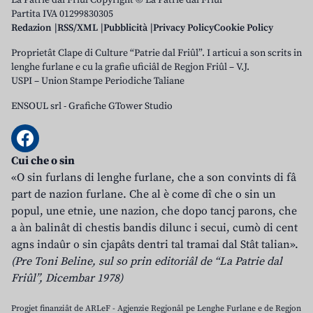
La Patrie dal Friûl Copyright © La Patrie dal Friûl
Partita IVA 01299830305
Redazion
RSS/XML
Pubblicità
Privacy Policy
Cookie Policy
Proprietât Clape di Culture “Patrie dal Friûl”. I articui a son scrits in
lenghe furlane e cu la grafie uficiâl de Regjon Friûl – V.J.
USPI – Union Stampe Periodiche Taliane
ENSOUL srl
-
Grafiche GTower Studio
Cui che o sin
«O sin furlans di lenghe furlane, che a son convints di fâ
part de nazion furlane. Che al è come dî che o sin un
popul, une etnie, une nazion, che dopo tancj parons, che
a àn balinât di chestis bandis dilunc i secui, cumò di cent
agns indaûr o sin cjapâts dentri tal tramai dal Stât talian».
(Pre Toni Beline, sul so prin editoriâl de “La Patrie dal
Friûl”, Dicembar 1978)
Progjet finanziât de ARLeF - Agjenzie Regjonâl pe Lenghe Furlane e de Regjon