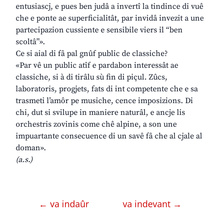
entusiascj, e pues ben judâ a invertî la tindince di vuê
che e ponte ae superficialitât, par invidâ invezit a une
partecipazion cussiente e sensibile viers il “ben
scoltâ”».
Ce si aial di fâ pal gnûf public de classiche?
«Par vê un public atîf e pardabon interessât ae
classiche, si à di tirâlu sù fin di piçul. Zûcs,
laboratoris, progjets, fats di int competente che e sa
trasmeti l’amôr pe musiche, cence imposizions. Di
chi, dut si svilupe in maniere naturâl, e ancje lis
orchestris zovinis come chê alpine, a son une
impuartante consecuence di un savê fâ che al cjale al
doman».
(a.s.)
← va indaûr
va indevant →