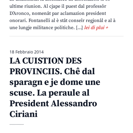
ultime riunion. Al cjape il puest dal professôr
D’Aronco, nomenât par aclamazion president
onorari. Fontanelli al è stât conseîr regjonâl e al à
une lungje militance politiche. […]
lei di plui +
18 Febbraio 2014
LA CUISTION DES
PROVINCIIS. Chê dal
sparagn e je dome une
scuse. La peraule al
President Alessandro
Ciriani
............