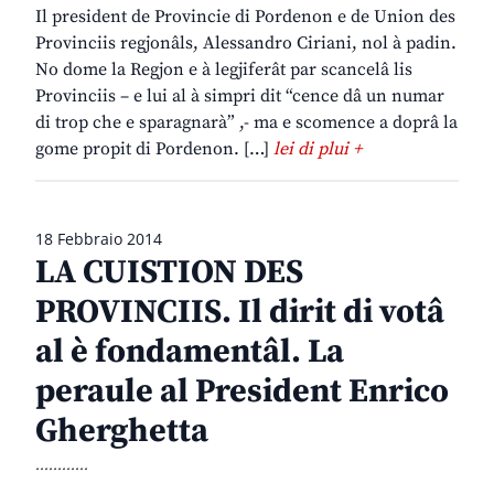
Il president de Provincie di Pordenon e de Union des
Provinciis regjonâls, Alessandro Ciriani, nol à padin.
No dome la Regjon e à legjiferât par scancelâ lis
Provinciis – e lui al à simpri dit “cence dâ un numar
di trop che e sparagnarà” ,- ma e scomence a doprâ la
gome propit di Pordenon. […]
lei di plui +
18 Febbraio 2014
LA CUISTION DES
PROVINCIIS. Il dirit di votâ
al è fondamentâl. La
peraule al President Enrico
Gherghetta
............