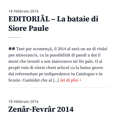
18 Febbraio 2014
EDITORIÂL – La bataie di
Siore Paule
............
✽✽ Tant par scomençâ, il 2014 al sarà un an di visâsi
pes minorancis, cu la pussibilitât di pandi a dut il
mont che invezit a son maiorance tai lôr paîs. O ai
propit voie di vierzi chest articul cu la buine gnove
dai referendum pe indipendence in Catalogne e in
Scozie. Cualsidei che al […]
lei di plui +
18 Febbraio 2014
Zenâr-Fevrâr 2014