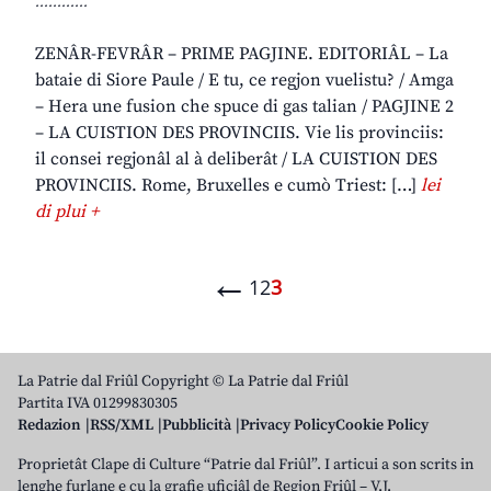
............
ZENÂR-FEVRÂR – PRIME PAGJINE. EDITORIÂL – La
bataie di Siore Paule / E tu, ce regjon vuelistu? / Amga
– Hera une fusion che spuce di gas talian / PAGJINE 2
– LA CUISTION DES PROVINCIIS. Vie lis provinciis:
il consei regjonâl al à deliberât / LA CUISTION DES
PROVINCIIS. Rome, Bruxelles e cumò Triest: […]
lei
di plui +
←
1
2
3
La Patrie dal Friûl Copyright © La Patrie dal Friûl
Partita IVA 01299830305
Redazion
RSS/XML
Pubblicità
Privacy Policy
Cookie Policy
Proprietât Clape di Culture “Patrie dal Friûl”. I articui a son scrits in
lenghe furlane e cu la grafie uficiâl de Regjon Friûl – V.J.