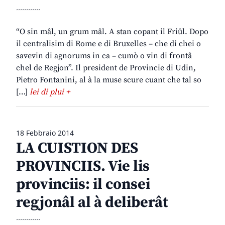
............
“O sin mâl, un grum mâl. A stan copant il Friûl. Dopo
il centralisim di Rome e di Bruxelles – che di chei o
savevin di agnorums in ca – cumò o vin di frontâ
chel de Regjon”. Il president de Provincie di Udin,
Pietro Fontanini, al à la muse scure cuant che tal so
[…]
lei di plui +
18 Febbraio 2014
LA CUISTION DES
PROVINCIIS. Vie lis
provinciis: il consei
regjonâl al à deliberât
............