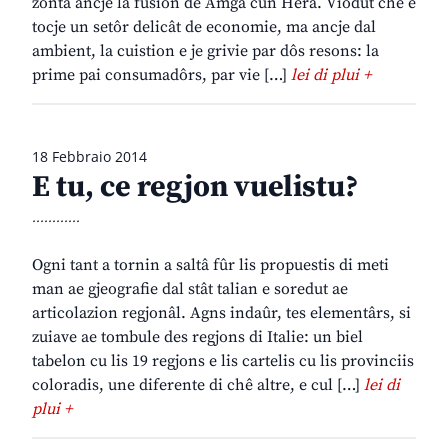
zontâ ancje la fusion de Amga cun Hera. Viodût che e
tocje un setôr delicât de economie, ma ancje dal
ambient, la cuistion e je grivie par dôs resons: la
prime pai consumadôrs, par vie […]
lei di plui +
18 Febbraio 2014
E tu, ce regjon vuelistu?
............
Ogni tant a tornin a saltâ fûr lis propuestis di meti
man ae gjeografie dal stât talian e soredut ae
articolazion regjonâl. Agns indaûr, tes elementârs, si
zuiave ae tombule des regjons di Italie: un biel
tabelon cu lis 19 regjons e lis cartelis cu lis provinciis
coloradis, une diferente di chê altre, e cul […]
lei di
plui +