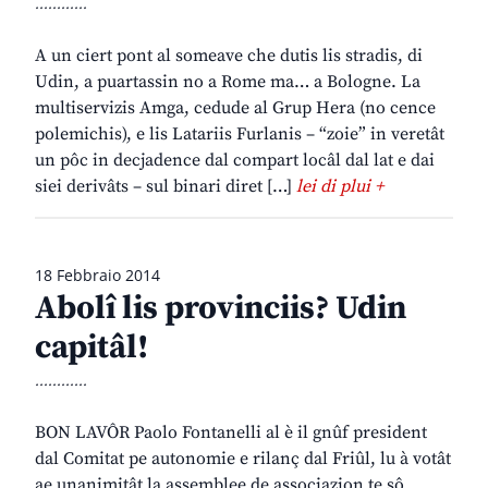
............
A un ciert pont al someave che dutis lis stradis, di
Udin, a puartassin no a Rome ma… a Bologne. La
multiservizis Amga, cedude al Grup Hera (no cence
polemichis), e lis Latariis Furlanis – “zoie” in veretât
un pôc in decjadence dal compart locâl dal lat e dai
siei derivâts – sul binari diret […]
lei di plui +
18 Febbraio 2014
Abolî lis provinciis? Udin
capitâl!
............
BON LAVÔR Paolo Fontanelli al è il gnûf president
dal Comitat pe autonomie e rilanç dal Friûl, lu à votât
ae unanimitât la assemblee de associazion te sô