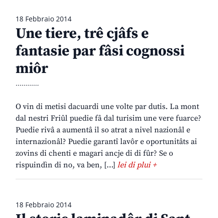
18 Febbraio 2014
Une tiere, trê cjâfs e
fantasie par fâsi cognossi
miôr
............
O vin di metisi dacuardi une volte par dutis. La mont
dal nestri Friûl puedie fâ dal turisim une vere fuarce?
Puedie rivâ a aumentâ il so atrat a nivel nazionâl e
internazionâl? Puedie garantî lavôr e oportunitâts ai
zovins di chenti e magari ancje di di fûr? Se o
rispuindìn di no, va ben, […]
lei di plui +
18 Febbraio 2014