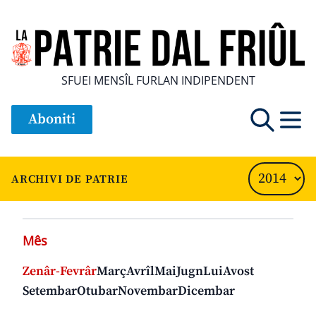
SFUEI MENSÎL FURLAN INDIPENDENT
Aboniti
ARCHIVI DE PATRIE
Mês
Zenâr-Fevrâr
Març
Avrîl
Mai
Jugn
Lui
Avost
Setembar
Otubar
Novembar
Dicembar