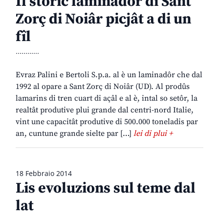
Il storic laminadôr di Sant
Zorç di Noiâr picjât a di un
fîl
............
Evraz Palini e Bertoli S.p.a. al è un laminadôr che dal
1992 al opare a Sant Zorç di Noiâr (UD). Al prodûs
lamarins di tren cuart di açâl e al è, intal so setôr, la
realtât produtive plui grande dal centri-nord Italie,
vint une capacitât produtive di 500.000 toneladis par
an, cuntune grande sielte par […]
lei di plui +
18 Febbraio 2014
Lis evoluzions sul teme dal
lat