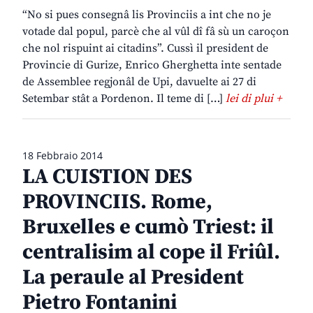
“No si pues consegnâ lis Provinciis a int che no je
votade dal popul, parcè che al vûl dî fâ sù un caroçon
che nol rispuint ai citadins”. Cussì il president de
Provincie di Gurize, Enrico Gherghetta inte sentade
de Assemblee regjonâl de Upi, davuelte ai 27 di
Setembar stât a Pordenon. Il teme di […]
lei di plui +
18 Febbraio 2014
LA CUISTION DES
PROVINCIIS. Rome,
Bruxelles e cumò Triest: il
centralisim al cope il Friûl.
La peraule al President
Pietro Fontanini