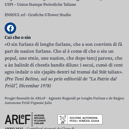
USPI – Union Stampe Periodiche Taliane
ENSOUL srl
-
Grafiche GTower Studio
Cui che o sin
«O sin furlans di lenghe furlane, che a son convints di fâ
part de nazion furlane. Che al è come dî che o sin un
popul, une etnie, une nazion, che dopo tancj parons, che
a àn balinât di chestis bandis dilunc i secui, cumò di cent
agns indaûr o sin cjapâts dentri tal tramai dal Stât talian».
(Pre Toni Beline, sul so prin editoriâl de “La Patrie dal
Friûl”, Dicembar 1978)
Progjet finanziât de ARLeF - Agjenzie Regjonâl pe Lenghe Furlane e de Regjon
Autonome Friûl-Vignesie Julie
ANNO 2025
– Contributi ricevuti da Clape di