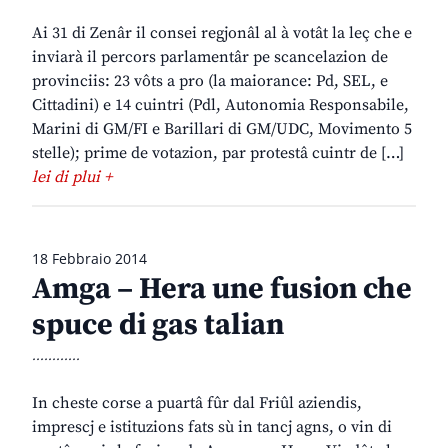
Ai 31 di Zenâr il consei regjonâl al à votât la leç che e
inviarà il percors parlamentâr pe scancelazion de
provinciis: 23 vôts a pro (la maiorance: Pd, SEL, e
Cittadini) e 14 cuintri (Pdl, Autonomia Responsabile,
Marini di GM/FI e Barillari di GM/UDC, Movimento 5
stelle); prime de votazion, par protestâ cuintr de […]
lei di plui +
18 Febbraio 2014
Amga – Hera une fusion che
spuce di gas talian
............
In cheste corse a puartâ fûr dal Friûl aziendis,
imprescj e istituzions fats sù in tancj agns, o vin di