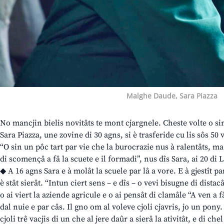
Malghe Daude, Sara Piazza
No mancjin bielis novitâts te mont cjargnele. Cheste volte o s
Sara Piazza, une zovine di 30 agns, si è trasferide cu lis sôs 50 v
“O sin un pôc tart par vie che la burocrazie nus à ralentâts, m
di scomençâ a fâ la scuete e il formadi”, nus dîs Sara, ai 20 di L
◆ A 16 agns Sara e à molât la scuele par lâ a vore. E à gjestît p
è stât sierât. “Intun ciert sens – e dîs – o vevi bisugne di dista
o ai viert la aziende agricule e o ai pensât di clamâle “A ven a 
dal nuie e par câs. Il gno om al voleve cjoli cjavris, jo un pony
cjoli trê vacjis di un che al jere daûr a sierâ la ativitât, e di 