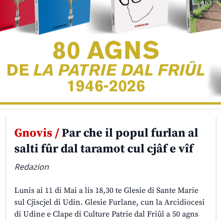
Gnovis /
Par che il popul furlan al
salti fûr dal taramot cul cjâf e vîf
Redazion
Lunis ai 11 di Mai a lis 18,30 te Glesie di Sante Marie
sul Cjiscjel di Udin. Glesie Furlane, cun la Arcidiocesi
di Udine e Clape di Culture Patrie dal Friûl a 50 agns