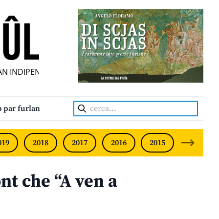
DIPENDENT • INDEPENDENT FRIULIAN MONTHLY • NEODVIS
Cerca:
 par furlan
019
2018
2017
2016
2015
2014
nt che “A ven a