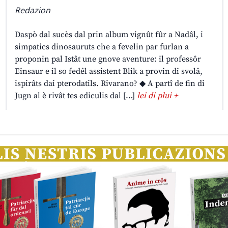
Redazion
Daspò dal sucès dal prin album vignût fûr a Nadâl, i
simpatics dinosauruts che a fevelin par furlan a
proponin pal Istât une gnove aventure: il professôr
Einsaur e il so fedêl assistent Blik a provin di svolâ,
ispirâts dai pterodatils. Rivarano? ◆ A partî de fin di
Jugn al è rivât tes ediculis dal […]
lei di plui +