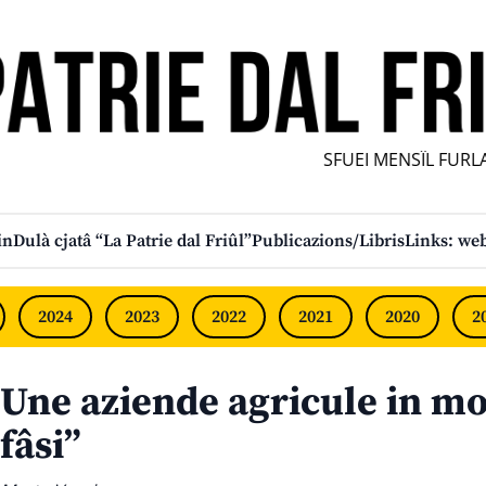
SFUEI MENSÎL FURLAN IN
in
Dulà cjatâ “La Patrie dal Friûl”
Publicazions/Libris
Links: web
2024
2023
2022
2021
2020
2
Une aziende agricule in mo
fâsi”