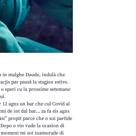
in in malghe Daude, indulà che
acjis par passâ la stagjon estive.
a o speri cu la prossime setemane
ui.
ar 12 agns un bar che cul Covid al
câmi de int dal bar… za fa sîs agns
fâsi” propit parcè che o soi partide
. Dopo o vin vude la ocasion di
chel moment mi soi inamorade di