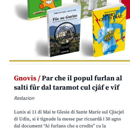
Gnovis /
Par che il popul furlan al
salti fûr dal taramot cul cjâf e vîf
Redazion
Lunis ai 11 di Mai te Glesie di Sante Marie sul Cjiscjel
di Udin, si è tignude la messe par ricuardâ i 50 agns
dal document “Ai furlans che a crodin” cu la