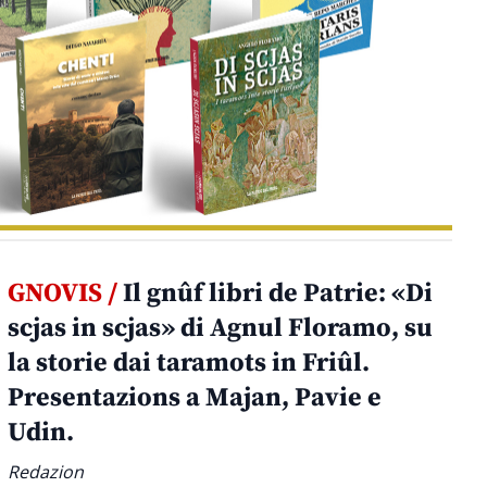
GNOVIS /
Il gnûf libri de Patrie: «Di
scjas in scjas» di Agnul Floramo, su
la storie dai taramots in Friûl.
Presentazions a Majan, Pavie e
Udin.
Redazion