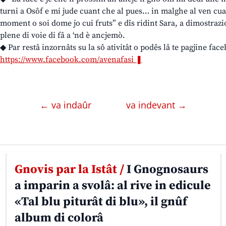
turni a Osôf e mi jude cuant che al pues… in malghe al ven cua
moment o soi dome jo cui fruts” e dîs ridint Sara, a dimostrazi
plene di voie di fâ a ‘nd è ancjemò.
◆ Par restâ inzornâts su la sô ativitât o podês lâ te pagjine fac
https://www.facebook.com/avenafasi ❚
← va indaûr
va indevant →
Gnovis par la Istât /
I Gnognosaurs
a imparin a svolâ: al rive in edicule
«Tal blu piturât di blu», il gnûf
album di colorâ