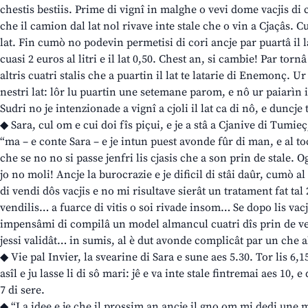
chestis bestiis. Prime di vignî in malghe o vevi dome vacjis di 
che il camion dal lat nol rivave inte stale che o vin a Cjaçâs. 
lat. Fin cumò no podevin permetisi di cori ancje par puartâ il la
cuasi 2 euros al litri e il lat 0,50. Chest an, si cambie! Par torn
altris cuatri stalis che a puartin il lat te latarie di Enemonç. 
nestri lat: lôr lu puartin une setemane parom, e nô ur paiarìn i
Sudri no je intenzionade a vignî a cjoli il lat ca di nô, e duncje 
◆ Sara, cul om e cui doi fîs piçui, e je a stâ a Cjanive di Tumie
“ma – e conte Sara – e je intun puest avonde fûr di man, e al t
che se no no si passe jenfri lis cjasis che a son prin de stale.
jo no moli! Ancje la burocrazie e je dificil di stâi daûr, cumò al 
di vendi dôs vacjis e no mi risultave sierât un tratament fat ta
vendilis… a fuarce di vitis o soi rivade insom… Se dopo lis vacj
impensâmi di compilâ un model almancul cuatri dîs prin de ve
jessi validât… in sumis, al è dut avonde complicât par un che al
◆ Vie pal Invier, la svearine di Sara e sune aes 5.30. Tor lis 6,15
asîl e ju lasse li di sô mari: jê e va inte stale fintremai aes 10,
7 di sere.
◆ “La idee e je che il prossim an ancje il gno om mi dedi une 