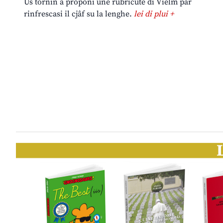
Us tornin a proponi une rubricute di Vielm par
rinfrescasi il cjâf su la lenghe.
lei di plui +