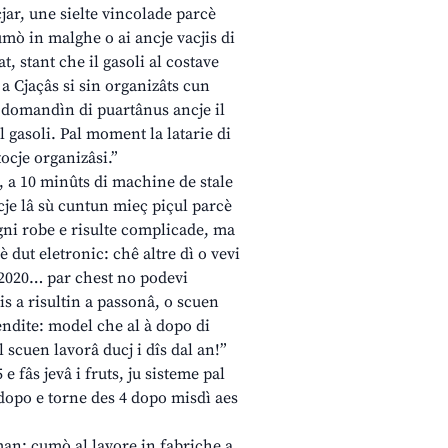
cjar, une sielte vincolade parcè
Cumò in malghe o ai ancje vacjis di
t, stant che il gasoli al costave
â a Cjaçâs si sin organizâts cun
Ur domandìn di puartânus ancje il
l gasoli. Pal moment la latarie di
tocje organizâsi.”
ç, a 10 minûts di machine de stale
ocje lâ sù cuntun mieç piçul parcè
 Ogni robe e risulte complicade, ma
è dut eletronic: chê altre dì o vevi
l 2020… par chest no podevi
is a risultin a passonâ, o scuen
ndite: model che al à dopo di
 scuen lavorâ ducj i dîs dal an!”
 e fâs jevâ i fruts, ju sisteme pal
 e dopo e torne des 4 dopo misdì aes
man: cumò al lavore in fabriche a