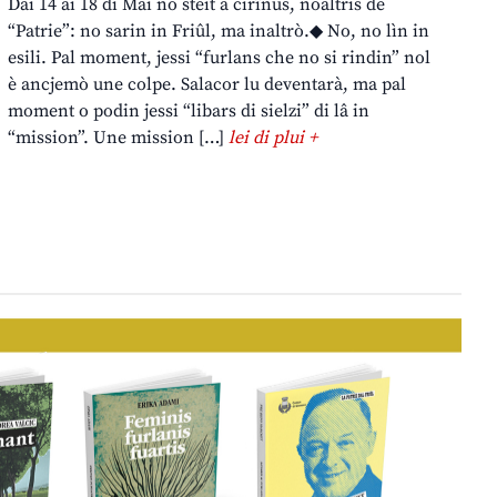
Dai 14 ai 18 di Mai no steit a cirînus, noaltris de
“Patrie”: no sarin in Friûl, ma inaltrò.◆ No, no lìn in
esili. Pal moment, jessi “furlans che no si rindin” nol
è ancjemò une colpe. Salacor lu deventarà, ma pal
moment o podin jessi “libars di sielzi” di lâ in
“mission”. Une mission […]
lei di plui +