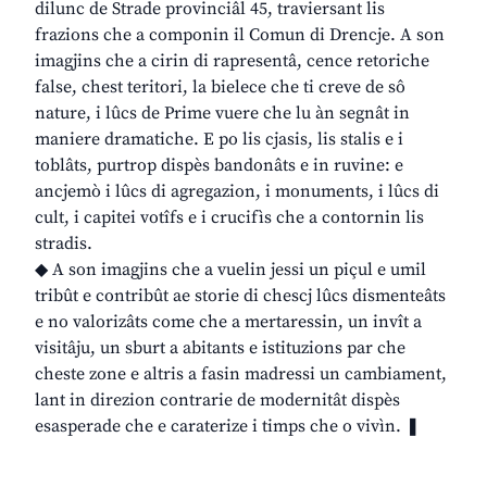
dilunc de Strade provinciâl 45, traviersant lis
frazions che a componin il Comun di Drencje. A son
imagjins che a cirin di rapresentâ, cence retoriche
false, chest teritori, la bielece che ti creve de sô
nature, i lûcs de Prime vuere che lu àn segnât in
maniere dramatiche. E po lis cjasis, lis stalis e i
toblâts, purtrop dispès bandonâts e in ruvine: e
ancjemò i lûcs di agregazion, i monuments, i lûcs di
cult, i capitei votîfs e i crucifìs che a contornin lis
stradis.
◆ A son imagjins che a vuelin jessi un piçul e umil
tribût e contribût ae storie di chescj lûcs dismenteâts
e no valorizâts come che a mertaressin, un invît a
visitâju, un sburt a abitants e istituzions par che
cheste zone e altris a fasin madressi un cambiament,
lant in direzion contrarie de modernitât dispès
esasperade che e caraterize i timps che o vivìn. ❚