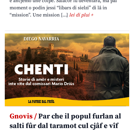
è ancjemò une colpe. Salacor lu deventarà, ma pal
moment o podin jessi “libars di sielzi” di lâ in
“mission”. Une mission […]
lei di plui +
Gnovis /
Par che il popul furlan al
salti fûr dal taramot cul cjâf e vîf