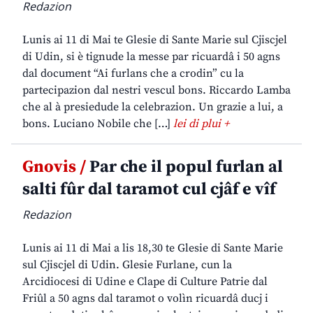
Redazion
Lunis ai 11 di Mai te Glesie di Sante Marie sul Cjiscjel
di Udin, si è tignude la messe par ricuardâ i 50 agns
dal document “Ai furlans che a crodin” cu la
partecipazion dal nestri vescul bons. Riccardo Lamba
che al à presiedude la celebrazion. Un grazie a lui, a
bons. Luciano Nobile che […]
lei di plui +
Gnovis /
Par che il popul furlan al
salti fûr dal taramot cul cjâf e vîf
Redazion
Lunis ai 11 di Mai a lis 18,30 te Glesie di Sante Marie
sul Cjiscjel di Udin. Glesie Furlane, cun la
Arcidiocesi di Udine e Clape di Culture Patrie dal
Friûl a 50 agns dal taramot o volìn ricuardâ ducj i