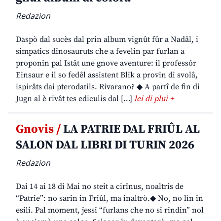
Redazion
Daspò dal sucès dal prin album vignût fûr a Nadâl, i
simpatics dinosauruts che a fevelin par furlan a
proponin pal Istât une gnove aventure: il professôr
Einsaur e il so fedêl assistent Blik a provin di svolâ,
ispirâts dai pterodatils. Rivarano? ◆ A partî de fin di
Jugn al è rivât tes ediculis dal […]
lei di plui +
Gnovis /
LA PATRIE DAL FRIÛL AL
SALON DAL LIBRI DI TURIN 2026
Redazion
Dai 14 ai 18 di Mai no steit a cirînus, noaltris de
“Patrie”: no sarin in Friûl, ma inaltrò.◆ No, no lìn in
esili. Pal moment, jessi “furlans che no si rindin” nol