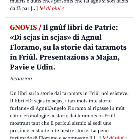
muarts e dutis chês personis che tai agns si son dadis
da fâ par […]
lei di plui +
GNOVIS /
Il gnûf libri de Patrie:
«Di scjas in scjas» di Agnul
Floramo, su la storie dai taramots
in Friûl. Presentazions a Majan,
Pavie e Udin.
Redazion
Un libri su la storie dai taramots in Friûl nol esisteve.
Il libri «Di scjas in scjas, i taramots inte storie
furlane» di Agnul/Angelo Floramo al ripasse in mût
clâr e cronologjic la storie dai taramots in Friûl,
mostrant tant che il pericul sismic al sedi une
presince costante inte nestre storie. La pene
fortunade di Floramo e acompagne il […]
lei di plui +