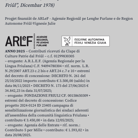
Friûl”, Dicembar 1978)
Progjet finanziât de ARLeF - Agjenzie Regjonâl pe Lenghe Furlane e de Regjon
Autonome Friûl-Vignesie Julie
ANNO 2025
– Contributi ricevuti da Clape di
Culture Patrie dal Friûl – c.f. 01299830305
– erogante: A.R.L.E.F. (Agenzia Regionale per la
Lingua Friulana) C.F. 94094780304 • rif. norm. L.R.
N.29/2007 ART.23 c.2 bis e ART.24 c.7 e 10 • estremi
del decreto di concessione: DECRETO N. 261 del
25/10/2022 importo contributo € 3.500,00 (saldo) in
data 06/11/2025 • DECRETO N. 173 del 27/06/2025 €
34.842,23 in data 31/07/2025;
– erogante: FONDAZIONE FRIULI CF. 00158650309 •
estremi del decreto di concessione: Codice
progetto 2024-0124 ID 23405 campagna di
sensibilizzazione giornalistica dei sindaci aderenti
all’assemblea della comunità linguistica Friulana •
contributo € 3.450,00 • in data 12/05/2025;
– erogante: Agenzia delle Entrate • rif. norm.:
Contributo 5 per Mille • contributo: € 1.593,02 • in
data 20/08/2025.