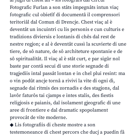
al Jugn di chest an – sîs fotografs dal Circul
Fotografic Furlan a son stâts impegnâts intun viaç
fotografic cul obietîf di documentâ il comprensori
teritoriâl dal Comun di Drencje. Chest viaç al è
deventât un incuintri cu lis personis e cun culturis e
tradizions diviersis e lontanis di chês dal rest de
nestre regjon; e al è deventât cussì la scuvierte di une
tiere, de sô nature, de sô architeture spontanie e de
sô spiritualitât. Il viaç al è stât curt, e par sigûr nol
baste par contâ secui di une storie segnade di
tragjediis intal passât lontan e in chel plui resint: ma
o vin podût ancje tornâ a rivivi la vite di ogni dì,
segnade dai ritmis des zornadis e des stagjons, dal
lavôr faturôs tai cjamps e intes stalis, des fiestis
religjosis e paianis, dal isolament gjeografic di une
aree di frontiere e dal dramatic spopolament
provocât de vite moderne.
◆ Lis fotografiis di cheste mostre a son
testemoneance di chest percors che ducj a puedin fâ