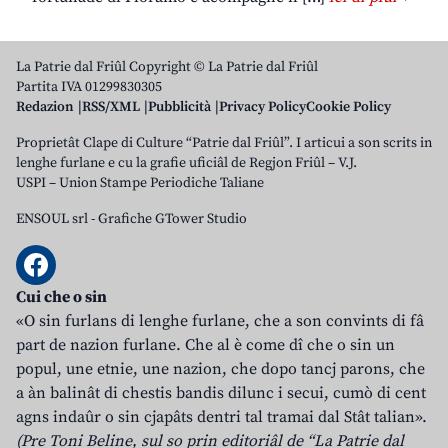
La Patrie dal Friûl Copyright © La Patrie dal Friûl
Partita IVA 01299830305
Redazion
RSS/XML
Pubblicità
Privacy Policy
Cookie Policy
Proprietât Clape di Culture “Patrie dal Friûl”. I articui a son scrits in
lenghe furlane e cu la grafie uficiâl de Regjon Friûl – V.J.
USPI – Union Stampe Periodiche Taliane
ENSOUL srl
-
Grafiche GTower Studio
Cui che o sin
«O sin furlans di lenghe furlane, che a son convints di fâ
part de nazion furlane. Che al è come dî che o sin un
popul, une etnie, une nazion, che dopo tancj parons, che
a àn balinât di chestis bandis dilunc i secui, cumò di cent
agns indaûr o sin cjapâts dentri tal tramai dal Stât talian».
(Pre Toni Beline, sul so prin editoriâl de “La Patrie dal