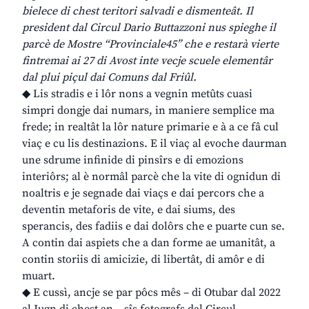
bielece di chest teritori salvadi e dismenteât. Il
president dal Circul Dario Buttazzoni nus spieghe il
parcè de Mostre “Provinciale45” che e restarà vierte
fintremai ai 27 di Avost inte vecje scuele elementâr
dal plui piçul dai Comuns dal Friûl.
◆ Lis stradis e i lôr nons a vegnin metûts cuasi
simpri dongje dai numars, in maniere semplice ma
frede; in realtât la lôr nature primarie e à a ce fâ cul
viaç e cu lis destinazions. E il viaç al evoche daurman
une sdrume infinide di pinsîrs e di emozions
interiôrs; al è normâl parcè che la vite di ognidun di
noaltris e je segnade dai viaçs e dai percors che a
deventin metaforis de vite, e dai siums, des
sperancis, des fadiis e dai dolôrs che e puarte cun se.
A contin dai aspiets che a dan forme ae umanitât, a
contin storiis di amicizie, di libertât, di amôr e di
muart.
◆ E cussì, ancje se par pôcs mês – di Otubar dal 2022