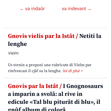
← va indaûr
va indevant →
Gnovis vielis par la Istât /
Netiti la
lenghe
Vielm
Us tornin a proponi une rubricute di Vielm par
rinfrescasi il cjâf su la lenghe.
lei di plui +
Gnovis par la Istât /
I Gnognosaurs
a imparin a svolâ: al rive in
edicule «Tal blu piturât di blu», il
gnûf album di colorâ