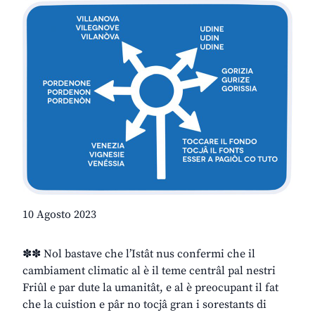
10 Agosto 2023
✽✽ Nol bastave che l’Istât nus confermi che il
cambiament climatic al è il teme centrâl pal nestri
Friûl e par dute la umanitât, e al è preocupant il fat
che la cuistion e pâr no tocjâ gran i sorestants di