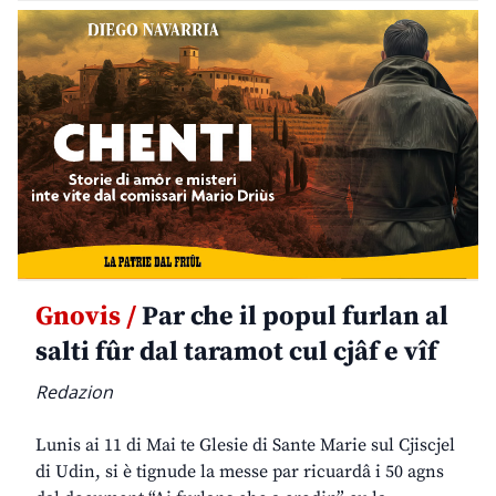
Gnovis /
Par che il popul furlan al
salti fûr dal taramot cul cjâf e vîf
Redazion
Lunis ai 11 di Mai te Glesie di Sante Marie sul Cjiscjel
di Udin, si è tignude la messe par ricuardâ i 50 agns