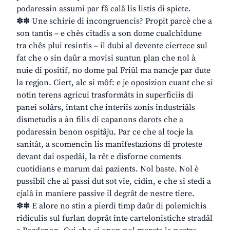
podaressin assumi par fâ calâ lis listis di spiete.
✽✽ Une schirie di incongruencis? Propit parcè che a
son tantis – e chês citadis a son dome cualchidune
tra chês plui resintis – il dubi al devente ciertece sul
fat che o sin daûr a movisi suntun plan che nol à
nuie di positîf, no dome pal Friûl ma nancje par dute
la regjon. Ciert, alc si môf: e je oposizion cuant che si
notin terens agricui trasformâts in superficiis di
panei solârs, intant che interiis zonis industriâls
dismetudis a àn filis di capanons darots che a
podaressin benon ospitâju. Par ce che al tocje la
sanitât, a scomencin lis manifestazions di proteste
devant dai ospedâi, la rêt e disforne coments
cuotidians e marum dai pazients. Nol baste. Nol è
pussibil che al passi dut sot vie, cidin, e che si stedi a
cjalâ in maniere passive il degrât de nestre tiere.
✽✽ E alore no stin a pierdi timp daûr di polemichis
ridiculis sul furlan doprât inte cartelonistiche stradâl