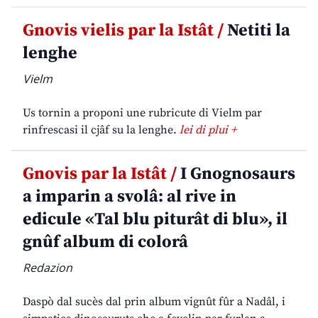
Gnovis vielis par la Istât /
Netiti la
lenghe
Vielm
Us tornin a proponi une rubricute di Vielm par
rinfrescasi il cjâf su la lenghe.
lei di plui +
Gnovis par la Istât /
I Gnognosaurs
a imparin a svolâ: al rive in
edicule «Tal blu piturât di blu», il
gnûf album di colorâ
Redazion
Daspò dal sucès dal prin album vignût fûr a Nadâl, i