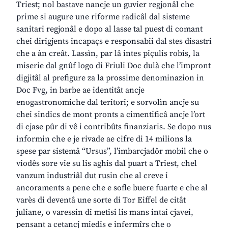
Triest; nol bastave nancje un guvier regjonâl che
prime si augure une riforme radicâl dal sisteme
sanitari regjonâl e dopo al lasse tal puest di comant
chei dirigjents incapaçs e responsabii dal stes disastri
che a àn creât. Lassìn, par lâ intes piçulis robis, la
miserie dal gnûf logo di Friuli Doc dulà che l’impront
digjitâl al prefigure za la prossime denominazion in
Doc Fvg, in barbe ae identitât ancje
enogastronomiche dal teritori; e sorvolìn ancje su
chei sindics de mont pronts a cimentificâ ancje l’ort
di cjase pûr di vê i contribûts finanziaris. Se dopo nus
informin che e je rivade ae cifre di 14 milions la
spese par sistemâ “Ursus”, l’imbarcjadôr mobil che o
viodês sore vie su lis aghis dal puart a Triest, chel
vanzum industriâl dut rusin che al creve i
ancoraments a pene che e sofle buere fuarte e che al
varès di deventâ une sorte di Tor Eiffel de citât
juliane, o varessin di metisi lis mans intai cjavei,
pensant a cetancj miedis e infermîrs che o