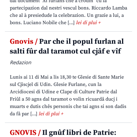
dal document “Ai furlans che a crodin” cu la
partecipazion dal nestri vescul bons. Riccardo Lamba
che al à presiedude la celebrazion. Un grazie a lui, a
bons. Luciano Nobile che […]
lei di plui +
Gnovis /
Par che il popul furlan al
salti fûr dal taramot cul cjâf e vîf
Redazion
Lunis ai 11 di Mai a lis 18,30 te Glesie di Sante Marie
sul Cjiscjel di Udin. Glesie Furlane, cun la
Arcidiocesi di Udine e Clape di Culture Patrie dal
Friûl a 50 agns dal taramot o volìn ricuardâ ducj i
muarts e dutis chês personis che tai agns si son dadis
da fâ par […]
lei di plui +
GNOVIS /
Il gnûf libri de Patrie: