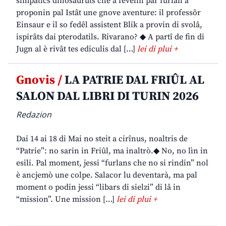
simpatics dinosauruts che a fevelin par furlan a
proponin pal Istât une gnove aventure: il professôr
Einsaur e il so fedêl assistent Blik a provin di svolâ,
ispirâts dai pterodatils. Rivarano? ◆ A partî de fin di
Jugn al è rivât tes ediculis dal […]
lei di plui +
Gnovis /
LA PATRIE DAL FRIÛL AL
SALON DAL LIBRI DI TURIN 2026
Redazion
Dai 14 ai 18 di Mai no steit a cirînus, noaltris de
“Patrie”: no sarin in Friûl, ma inaltrò.◆ No, no lìn in
esili. Pal moment, jessi “furlans che no si rindin” nol
è ancjemò une colpe. Salacor lu deventarà, ma pal
moment o podin jessi “libars di sielzi” di lâ in
“mission”. Une mission […]
lei di plui +