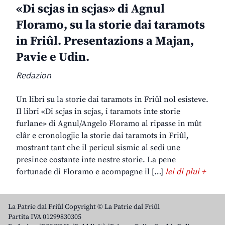
«Di scjas in scjas» di Agnul
Floramo, su la storie dai taramots
in Friûl. Presentazions a Majan,
Pavie e Udin.
Redazion
Un libri su la storie dai taramots in Friûl nol esisteve.
Il libri «Di scjas in scjas, i taramots inte storie
furlane» di Agnul/Angelo Floramo al ripasse in mût
clâr e cronologjic la storie dai taramots in Friûl,
mostrant tant che il pericul sismic al sedi une
presince costante inte nestre storie. La pene
fortunade di Floramo e acompagne il […]
lei di plui +
La Patrie dal Friûl Copyright © La Patrie dal Friûl
Partita IVA 01299830305