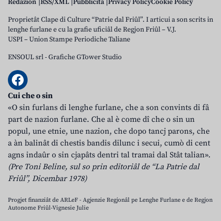
Redazion
RSS/XML
Pubblicità
Privacy Policy
Cookie Policy
Proprietât Clape di Culture “Patrie dal Friûl”. I articui a son scrits in
lenghe furlane e cu la grafie uficiâl de Regjon Friûl – V.J.
USPI – Union Stampe Periodiche Taliane
ENSOUL srl
-
Grafiche GTower Studio
Cui che o sin
«O sin furlans di lenghe furlane, che a son convints di fâ
part de nazion furlane. Che al è come dî che o sin un
popul, une etnie, une nazion, che dopo tancj parons, che
a àn balinât di chestis bandis dilunc i secui, cumò di cent
agns indaûr o sin cjapâts dentri tal tramai dal Stât talian».
(Pre Toni Beline, sul so prin editoriâl de “La Patrie dal
Friûl”, Dicembar 1978)
Progjet finanziât de ARLeF - Agjenzie Regjonâl pe Lenghe Furlane e de Regjon
Autonome Friûl-Vignesie Julie