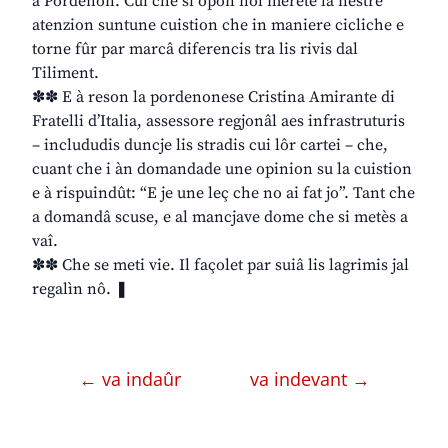
a Pordenon. Cui che si opon nol merete la nestre
atenzion suntune cuistion che in maniere cicliche e
torne fûr par marcâ diferencis tra lis rivis dal
Tiliment.
✽✽ E à reson la pordenonese Cristina Amirante di
Fratelli d’Italia, assessore regjonâl aes infrastruturis
– includudis duncje lis stradis cui lôr cartei – che,
cuant che i àn domandade une opinion su la cuistion
e à rispuindût: “E je une leç che no ai fat jo”. Tant che
a domandâ scuse, e al mancjave dome che si metès a
vaî.
✽✽ Che se meti vie. Il façolet par suiâ lis lagrimis jal
regalìn nô. ❚
← va indaûr
va indevant →