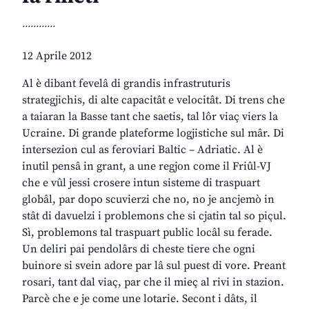
............
12 Aprile 2012
Al è dibant fevelâ di grandis infrastruturis
strategjichis, di alte capacitât e velocitât. Di trens che
a taiaran la Basse tant che saetis, tal lôr viaç viers la
Ucraine. Di grande plateforme logjistiche sul mâr. Di
intersezion cul as feroviari Baltic – Adriatic. Al è
inutil pensâ in grant, a une regjon come il Friûl-VJ
che e vûl jessi crosere intun sisteme di traspuart
globâl, par dopo scuvierzi che no, no je ancjemò in
stât di davuelzi i problemons che si cjatin tal so piçul.
Sì, problemons tal traspuart public locâl su ferade.
Un deliri pai pendolârs di cheste tiere che ogni
buinore si svein adore par lâ sul puest di vore. Preant
rosari, tant dal viaç, par che il mieç al rivi in stazion.
Parcè che e je come une lotarie. Secont i dâts, il