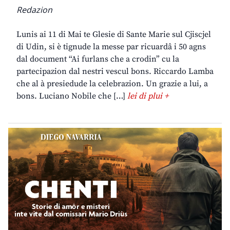
Redazion
Lunis ai 11 di Mai te Glesie di Sante Marie sul Cjiscjel
di Udin, si è tignude la messe par ricuardâ i 50 agns
dal document “Ai furlans che a crodin” cu la
partecipazion dal nestri vescul bons. Riccardo Lamba
che al à presiedude la celebrazion. Un grazie a lui, a
bons. Luciano Nobile che […]
lei di plui +