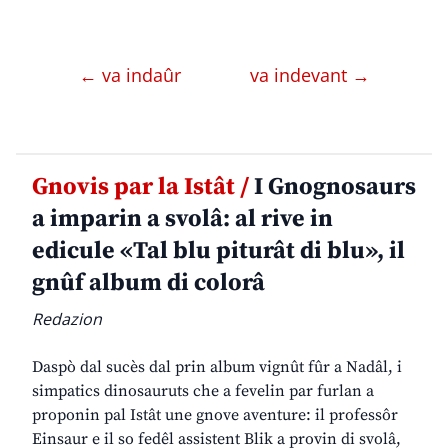
← va indaûr
va indevant →
Gnovis par la Istât /
I Gnognosaurs
a imparin a svolâ: al rive in
edicule «Tal blu piturât di blu», il
gnûf album di colorâ
Redazion
Daspò dal sucès dal prin album vignût fûr a Nadâl, i
simpatics dinosauruts che a fevelin par furlan a
proponin pal Istât une gnove aventure: il professôr
Einsaur e il so fedêl assistent Blik a provin di svolâ,