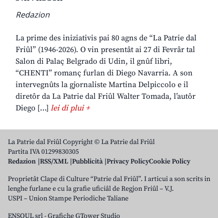
Redazion
La prime des iniziativis pai 80 agns de “La Patrie dal
Friûl” (1946-2026). O vin presentât ai 27 di Fevrâr tal
Salon di Palaç Belgrado di Udin, il gnûf libri,
“CHENTI” romanç furlan di Diego Navarria. A son
intervegnûts la gjornaliste Martina Delpiccolo e il
diretôr da La Patrie dal Friûl Walter Tomada, l’autôr
Diego […]
lei di plui +
La Patrie dal Friûl Copyright © La Patrie dal Friûl
Partita IVA 01299830305
Redazion
RSS/XML
Pubblicità
Privacy Policy
Cookie Policy
Proprietât Clape di Culture “Patrie dal Friûl”. I articui a son scrits in
lenghe furlane e cu la grafie uficiâl de Regjon Friûl – V.J.
USPI – Union Stampe Periodiche Taliane
ENSOUL srl
-
Grafiche GTower Studio