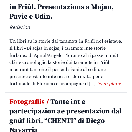
in Friûl. Presentazions a Majan,
Pavie e Udin.
Redazion
Un libri su la storie dai taramots in Friûl nol esisteve.
Il libri «Di scjas in scjas, i taramots inte storie
furlane» di Agnul/Angelo Floramo al ripasse in mût
clâr e cronologjic la storie dai taramots in Friûl,
mostrant tant che il pericul sismic al sedi une
presince costante inte nestre storie. La pene
fortunade di Floramo e acompagne il […]
lei di plui +
Fotografiis /
Tante int e
partecipazion ae presentazion dal
gnûf libri, “CHENTI” di Diego
Navarria