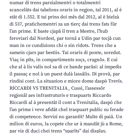
numar di trens parzialmentri o totalmentri
scancelâts dai tabelons oraris in regjon, tal 2011, al è
stât di 1.552. E tai prins doi mês dal 2012, al è bielzà
di 537, pratichementri za un tierç dai trens fats fûr
l’an prime. E baste cjapâ il tren a Mestre, l’hub
feroviari dal Nordest, par tornâ a Udin par tocjâ cun
man in ce cundizions chi o sin ridots. Trens che a
samein cjars par bestiis. Tai oraris di ponte, soredut.
Viaç in pîts, in compartiments soçs, cragnôs. E cui
che al à lis valîs nol sa di ce bande parâsi: al impedìs
il passaç e nol à un puest dulà lassâlis. Di provâ, par
rindisi cont. La situazion e miore dome daspò Trevîs.
RICCARDI VS TRENITALIA_ Cussì, l’assessôr
regjonâl aes infrastruturis e traspuarts Riccardo
Riccardi al à presentât il cont a Trenitalia, daspò che
l’an prime i veve afidât chel traspuart public su ferade
di competence. Servizi no garantît? Multe di paiâ. Un
milion di euros, la copete che ur à mandât jù a Rome,
par vie di ducj chei trens “sparîts” dai display.