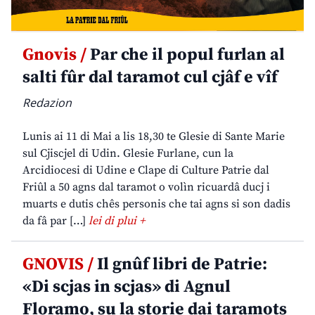
Gnovis /
Par che il popul furlan al
salti fûr dal taramot cul cjâf e vîf
Redazion
Lunis ai 11 di Mai a lis 18,30 te Glesie di Sante Marie
sul Cjiscjel di Udin. Glesie Furlane, cun la
Arcidiocesi di Udine e Clape di Culture Patrie dal
Friûl a 50 agns dal taramot o volìn ricuardâ ducj i
muarts e dutis chês personis che tai agns si son dadis
da fâ par […]
lei di plui +
GNOVIS /
Il gnûf libri de Patrie:
«Di scjas in scjas» di Agnul
Floramo, su la storie dai taramots