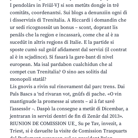
I pendolârs in Friûl-VJ si son metûts dongje in trê
comitâts, coordenantsi. Sui blogs a denunziin ogni dì
i disservizis di Trenitalia. A Riccardi i domandin che
ur sedi ricognossût un bonus – scont, doprant lis
penâls che la regjon e incassarà, come che al è za
sucedût in altris regjons di Italie. E la partide si
sposte cumò sul gnûf afidament dal servizi (il contrat
al è in scjadince). Si fasarà la gare-bant di nivel
european. Ma isal pardabon cualchidun che al
compet cun Trenitalia? O sino aes solitis dal
monopoli statâl?
Lis gnovis a rivin sul rinovament dal parc trens. Dai
Paîs Bascs a ‘nd rivaran vot, gnûfs di pache. «O vin
mantignude la promesse ai utents – al à fat savê
l’assessôr –. Daspò la consegne a metât di Dicembar, a
jentraran in servizi dentri de fin di Zenâr dal 2013».
RIUNION DE COMISSION UE_ Su pe Tav, invezit, a
Triest, si è davuelte la visite de Comission Traspuarts