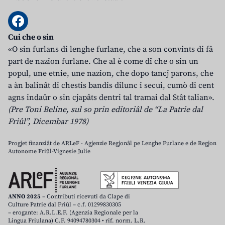
Cui che o sin
«O sin furlans di lenghe furlane, che a son convints di fâ
part de nazion furlane. Che al è come dî che o sin un
popul, une etnie, une nazion, che dopo tancj parons, che
a àn balinât di chestis bandis dilunc i secui, cumò di cent
agns indaûr o sin cjapâts dentri tal tramai dal Stât talian».
(Pre Toni Beline, sul so prin editoriâl de “La Patrie dal
Friûl”, Dicembar 1978)
Progjet finanziât de ARLeF - Agjenzie Regjonâl pe Lenghe Furlane e de Regjon
Autonome Friûl-Vignesie Julie
ANNO 2025
– Contributi ricevuti da Clape di
Culture Patrie dal Friûl – c.f. 01299830305
– erogante: A.R.L.E.F. (Agenzia Regionale per la
Lingua Friulana) C.F. 94094780304 • rif. norm. L.R.