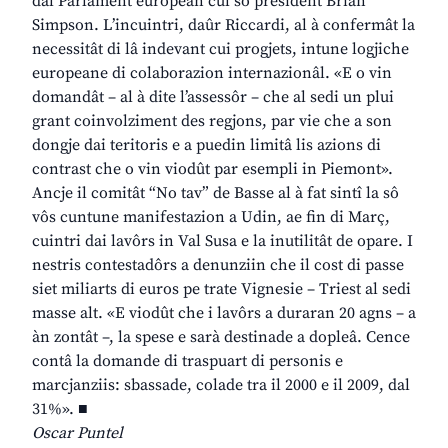
dal Parlament european cul so president Brian
Simpson. L’incuintri, daûr Riccardi, al à confermât la
necessitât di lâ indevant cui progjets, intune logjiche
europeane di colaborazion internazionâl. «E o vin
domandât – al à dite l’assessôr – che al sedi un plui
grant coinvolziment des regjons, par vie che a son
dongje dai teritoris e a puedin limitâ lis azions di
contrast che o vin viodût par esempli in Piemont».
Ancje il comitât “No tav” de Basse al à fat sintî la sô
vôs cuntune manifestazion a Udin, ae fin di Març,
cuintri dai lavôrs in Val Susa e la inutilitât de opare. I
nestris contestadôrs a denunziin che il cost di passe
siet miliarts di euros pe trate Vignesie – Triest al sedi
masse alt. «E viodût che i lavôrs a duraran 20 agns – a
àn zontât –, la spese e sarà destinade a dopleâ. Cence
contâ la domande di traspuart di personis e
marcjanziis: sbassade, colade tra il 2000 e il 2009, dal
31%». ■
Oscar Puntel