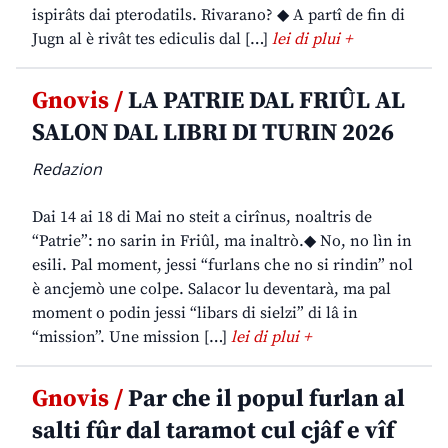
ispirâts dai pterodatils. Rivarano? ◆ A partî de fin di
Jugn al è rivât tes ediculis dal […]
lei di plui +
Gnovis /
LA PATRIE DAL FRIÛL AL
SALON DAL LIBRI DI TURIN 2026
Redazion
Dai 14 ai 18 di Mai no steit a cirînus, noaltris de
“Patrie”: no sarin in Friûl, ma inaltrò.◆ No, no lìn in
esili. Pal moment, jessi “furlans che no si rindin” nol
è ancjemò une colpe. Salacor lu deventarà, ma pal
moment o podin jessi “libars di sielzi” di lâ in
“mission”. Une mission […]
lei di plui +
Gnovis /
Par che il popul furlan al
salti fûr dal taramot cul cjâf e vîf