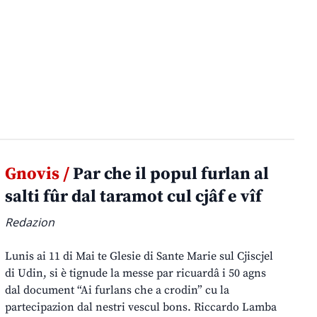
Gnovis /
Par che il popul furlan al
salti fûr dal taramot cul cjâf e vîf
Redazion
Lunis ai 11 di Mai te Glesie di Sante Marie sul Cjiscjel
di Udin, si è tignude la messe par ricuardâ i 50 agns
dal document “Ai furlans che a crodin” cu la
partecipazion dal nestri vescul bons. Riccardo Lamba