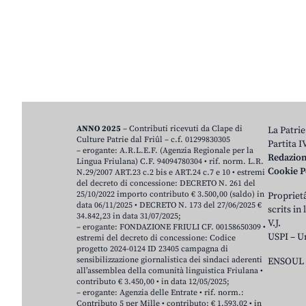
ANNO 2025
– Contributi ricevuti da Clape di
La Patrie
Culture Patrie dal Friûl – c.f. 01299830305
Partita 
– erogante: A.R.L.E.F. (Agenzia Regionale per la
Redazio
Lingua Friulana) C.F. 94094780304 • rif. norm. L.R.
Cookie P
N.29/2007 ART.23 c.2 bis e ART.24 c.7 e 10 • estremi
del decreto di concessione: DECRETO N. 261 del
25/10/2022 importo contributo € 3.500,00 (saldo) in
Proprietâ
data 06/11/2025 • DECRETO N. 173 del 27/06/2025 €
scrits in
34.842,23 in data 31/07/2025;
V.J.
– erogante: FONDAZIONE FRIULI CF. 00158650309 •
USPI – U
estremi del decreto di concessione: Codice
progetto 2024-0124 ID 23405 campagna di
sensibilizzazione giornalistica dei sindaci aderenti
ENSOUL 
all’assemblea della comunità linguistica Friulana •
contributo € 3.450,00 • in data 12/05/2025;
– erogante: Agenzia delle Entrate • rif. norm.:
Contributo 5 per Mille • contributo: € 1.593,02 • in