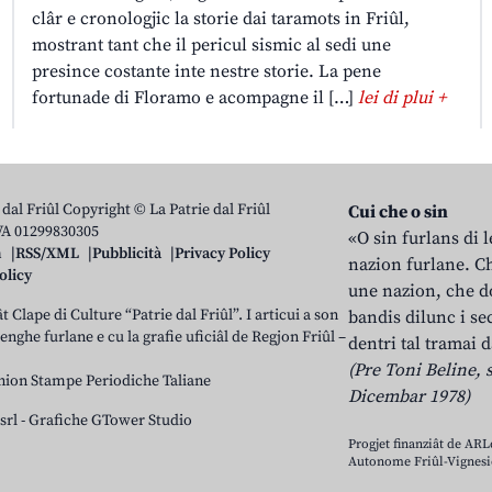
clâr e cronologjic la storie dai taramots in Friûl,
mostrant tant che il pericul sismic al sedi une
presince costante inte nestre storie. La pene
fortunade di Floramo e acompagne il […]
lei di plui +
 dal Friûl Copyright © La Patrie dal Friûl
Cui che o sin
IVA 01299830305
«O sin furlans di 
n
RSS/XML
Pubblicità
Privacy Policy
nazion furlane. Ch
olicy
une nazion, che do
t Clape di Culture “Patrie dal Friûl”. I articui a son
bandis dilunc i se
 lenghe furlane e cu la grafie uficiâl de Regjon Friûl –
dentri tal tramai d
(Pre Toni Beline, s
nion Stampe Periodiche Taliane
Dicembar 1978)
srl
-
Grafiche GTower Studio
Progjet finanziât de AR
Autonome Friûl-Vignesie