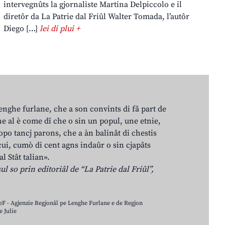
intervegnûts la gjornaliste Martina Delpiccolo e il
diretôr da La Patrie dal Friûl Walter Tomada, l’autôr
Diego […]
lei di plui +
lenghe furlane, che a son convints di fâ part de
e al è come dî che o sin un popul, une etnie,
po tancj parons, che a àn balinât di chestis
cui, cumò di cent agns indaûr o sin cjapâts
al Stât talian».
ul so prin editoriâl de “La Patrie dal Friûl”,
LeF - Agjenzie Regjonâl pe Lenghe Furlane e de Regjon
 Julie