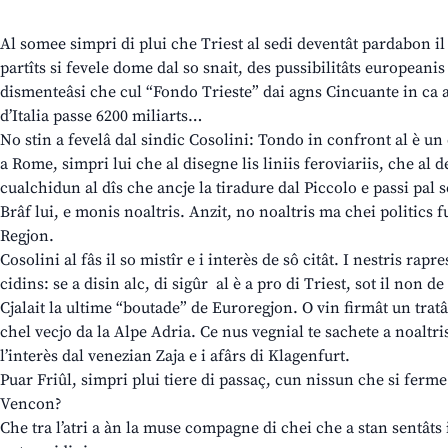
Al somee simpri di plui che Triest al sedi deventât pardabon il
partîts si fevele dome dal so snait, des pussibilitâts europeanis
dismenteâsi che cul “Fondo Trieste” dai agns Cincuante in ca a
d’Italia passe 6200 miliarts…
No stin a fevelâ dal sindic Cosolini: Tondo in confront al è un di
a Rome, simpri lui che al disegne lis liniis feroviariis, che al de
cualchidun al dîs che ancje la tiradure dal Piccolo e passi pal s
Brâf lui, e monis noaltris. Anzit, no noaltris ma chei politics 
Regjon.
Cosolini al fâs il so mistîr e i interès de sô citât. I nestris rap
cidins: se a disin alc, di sigûr al è a pro di Triest, sot il non de
Cjalait la ultime “boutade” de Euroregjon. O vin firmât un tratâ
chel vecjo da la Alpe Adria. Ce nus vegnial te sachete a noaltris
l’interès dal venezian Zaja e i afârs di Klagenfurt.
Puar Friûl, simpri plui tiere di passaç, cun nissun che si ferme.
Vencon?
Che tra l’atri a àn la muse compagne di chei che a stan sentât