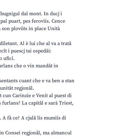
 bugnigul dal mont. In ducj i
 pal puart, pes feroviis. Cence
 son plovûts in place Unità
letant. Al è lui che al va a tratâ
cît i puescj tai ospedâi:
o ufici.
furlans che o vin mandât in
resentants cuant che e va ben a stan
 unitât regjonâl.
t cun Carinzie e Venit al puest di
 furlans? La capitâl e sarà Triest,
 A fâ ce? A cjalâ lis mumiis di
s in Consei regjonâl, ma almancul