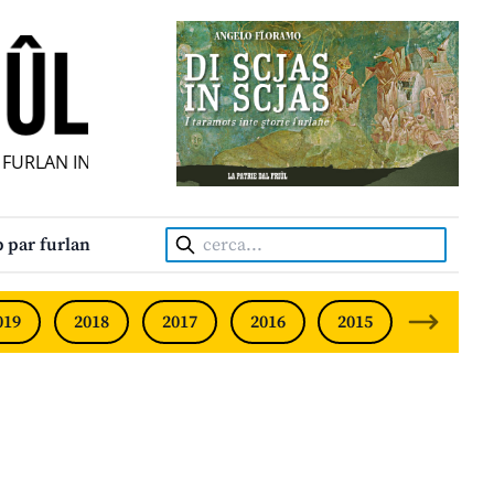
URLAN INDIPENDENT • INDEPENDENT FRIULIAN MONTHLY • 
Cerca:
 par furlan
019
2018
2017
2016
2015
2014