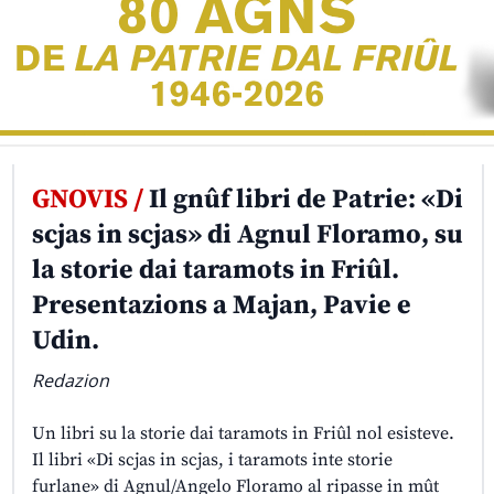
GNOVIS /
Il gnûf libri de Patrie: «Di
scjas in scjas» di Agnul Floramo, su
la storie dai taramots in Friûl.
Presentazions a Majan, Pavie e
Udin.
Redazion
Un libri su la storie dai taramots in Friûl nol esisteve.
Il libri «Di scjas in scjas, i taramots inte storie
furlane» di Agnul/Angelo Floramo al ripasse in mût