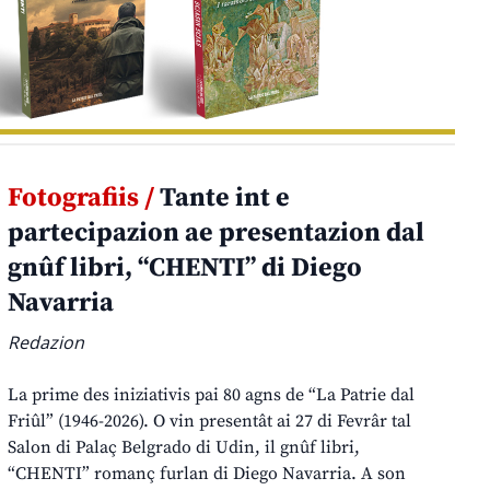
Fotografiis /
Tante int e
partecipazion ae presentazion dal
gnûf libri, “CHENTI” di Diego
Navarria
Redazion
La prime des iniziativis pai 80 agns de “La Patrie dal
Friûl” (1946-2026). O vin presentât ai 27 di Fevrâr tal
Salon di Palaç Belgrado di Udin, il gnûf libri,
“CHENTI” romanç furlan di Diego Navarria. A son