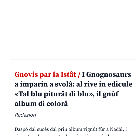
Gnovis par la Istât /
I Gnognosaurs
a imparin a svolâ: al rive in edicule
«Tal blu piturât di blu», il gnûf
album di colorâ
Redazion
Daspò dal sucès dal prin album vignût fûr a Nadâl, i