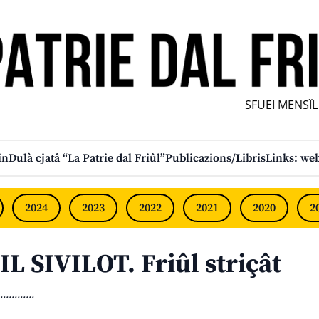
SFUEI MENSÎL F
in
Dulà cjatâ “La Patrie dal Friûl”
Publicazions/Libris
Links: web
2024
2023
2022
2021
2020
2
IL SIVILOT. Friûl striçât
............