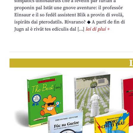
simpatics dinosauruts che a fevelin par furlan a
proponin pal Istât une gnove aventure: il professôr
Einsaur e il so fedêl assistent Blik a provin di svolâ,
ispirâts dai pterodatils. Rivarano? ◆ A partî de fin di
Jugn al è rivât tes ediculis dal […]
lei di plui +