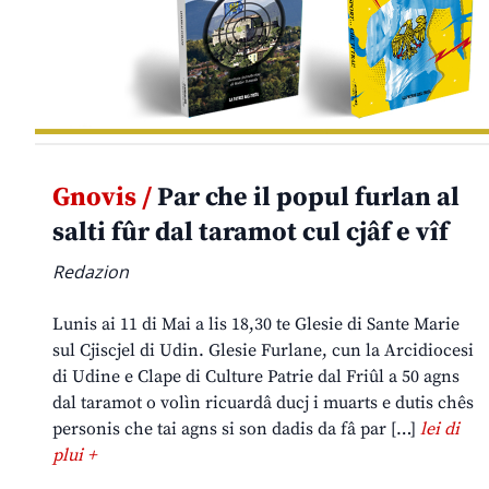
Gnovis /
Par che il popul furlan al
salti fûr dal taramot cul cjâf e vîf
Redazion
Lunis ai 11 di Mai a lis 18,30 te Glesie di Sante Marie
sul Cjiscjel di Udin. Glesie Furlane, cun la Arcidiocesi
di Udine e Clape di Culture Patrie dal Friûl a 50 agns
dal taramot o volìn ricuardâ ducj i muarts e dutis chês
personis che tai agns si son dadis da fâ par […]
lei di
plui +