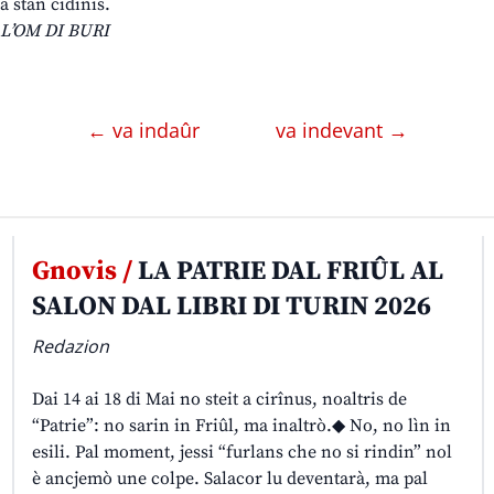
a stan cidinis.
L’OM DI BURI
← va indaûr
va indevant →
Gnovis /
LA PATRIE DAL FRIÛL AL
SALON DAL LIBRI DI TURIN 2026
Redazion
Dai 14 ai 18 di Mai no steit a cirînus, noaltris de
“Patrie”: no sarin in Friûl, ma inaltrò.◆ No, no lìn in
esili. Pal moment, jessi “furlans che no si rindin” nol
è ancjemò une colpe. Salacor lu deventarà, ma pal