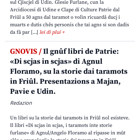
sul Cjiscjel di Udin. Glesie Furlane, cun la
Arcidiocesi di Udine e Clape di Culture Patrie dal
Friûl a 50 agns dal taramot o volìn ricuardâ ducj i
muarts e dutis chês personis che tai agns si son dadis
da fâ par […]
lei di plui +
GNOVIS /
Il gnûf libri de Patrie:
«Di scjas in scjas» di Agnul
Floramo, su la storie dai taramots
in Friûl. Presentazions a Majan,
Pavie e Udin.
Redazion
Un libri su la storie dai taramots in Friûl nol esisteve.
Il libri «Di scjas in scjas, i taramots inte storie
furlane» di Agnul/Angelo Floramo al ripasse in mût