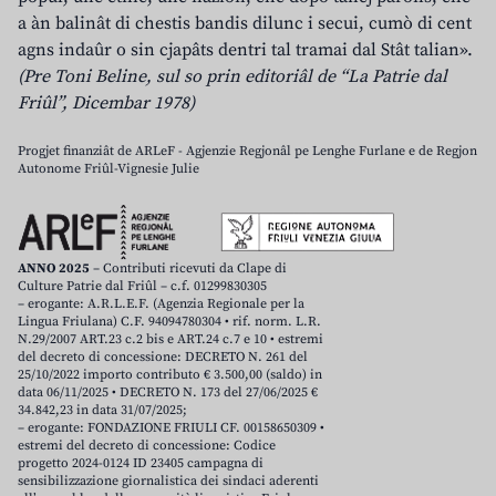
a àn balinât di chestis bandis dilunc i secui, cumò di cent
agns indaûr o sin cjapâts dentri tal tramai dal Stât talian».
(Pre Toni Beline, sul so prin editoriâl de “La Patrie dal
Friûl”, Dicembar 1978)
Progjet finanziât de ARLeF - Agjenzie Regjonâl pe Lenghe Furlane e de Regjon
Autonome Friûl-Vignesie Julie
ANNO 2025
– Contributi ricevuti da Clape di
Culture Patrie dal Friûl – c.f. 01299830305
– erogante: A.R.L.E.F. (Agenzia Regionale per la
Lingua Friulana) C.F. 94094780304 • rif. norm. L.R.
N.29/2007 ART.23 c.2 bis e ART.24 c.7 e 10 • estremi
del decreto di concessione: DECRETO N. 261 del
25/10/2022 importo contributo € 3.500,00 (saldo) in
data 06/11/2025 • DECRETO N. 173 del 27/06/2025 €
34.842,23 in data 31/07/2025;
– erogante: FONDAZIONE FRIULI CF. 00158650309 •
estremi del decreto di concessione: Codice
progetto 2024-0124 ID 23405 campagna di
sensibilizzazione giornalistica dei sindaci aderenti