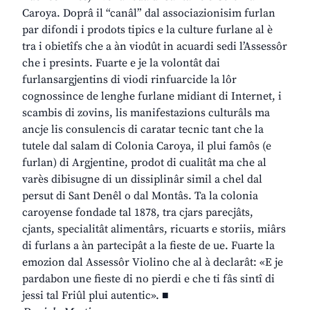
Caroya. Doprâ il “canâl” dal associazionisim furlan
par difondi i prodots tipics e la culture furlane al è
tra i obietîfs che a àn viodût in acuardi sedi l’Assessôr
che i presints. Fuarte e je la volontât dai
furlansargjentins di viodi rinfuarcide la lôr
cognossince de lenghe furlane midiant di Internet, i
scambis di zovins, lis manifestazions culturâls ma
ancje lis consulencis di caratar tecnic tant che la
tutele dal salam di Colonia Caroya, il plui famôs (e
furlan) di Argjentine, prodot di cualitât ma che al
varès dibisugne di un dissiplinâr simil a chel dal
persut di Sant Denêl o dal Montâs. Ta la colonia
caroyense fondade tal 1878, tra cjars parecjâts,
cjants, specialitât alimentârs, ricuarts e storiis, miârs
di furlans a àn partecipât a la fieste de ue. Fuarte la
emozion dal Assessôr Violino che al à declarât: «E je
pardabon une fieste di no pierdi e che ti fâs sintî di
jessi tal Friûl plui autentic». ■