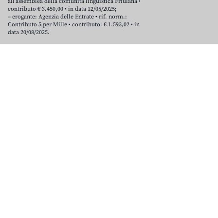
all’assemblea della comunità linguistica Friulana •
contributo € 3.450,00 • in data 12/05/2025;
– erogante: Agenzia delle Entrate • rif. norm.:
Contributo 5 per Mille • contributo: € 1.593,02 • in
data 20/08/2025.