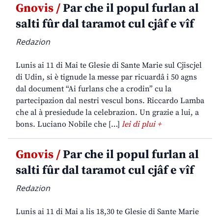
Gnovis /
Par che il popul furlan al
salti fûr dal taramot cul cjâf e vîf
Redazion
Lunis ai 11 di Mai te Glesie di Sante Marie sul Cjiscjel
di Udin, si è tignude la messe par ricuardâ i 50 agns
dal document “Ai furlans che a crodin” cu la
partecipazion dal nestri vescul bons. Riccardo Lamba
che al à presiedude la celebrazion. Un grazie a lui, a
bons. Luciano Nobile che […]
lei di plui +
Gnovis /
Par che il popul furlan al
salti fûr dal taramot cul cjâf e vîf
Redazion
Lunis ai 11 di Mai a lis 18,30 te Glesie di Sante Marie