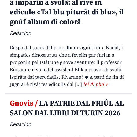
a imparin a svolâ: al rive in
edicule «Tal blu piturât di blu», il
gnûf album di colorâ
Redazion
Daspò dal sucès dal prin album vignût fûr a Nadâl, i
simpatics dinosauruts che a fevelin par furlan a
proponin pal Istât une gnove aventure: il professôr
Einsaur e il so fedêl assistent Blik a provin di svolâ,
ispirâts dai pterodatils. Rivarano? ◆ A partî de fin di
Jugn al è rivât tes ediculis dal […]
lei di plui +
Gnovis /
LA PATRIE DAL FRIÛL AL
SALON DAL LIBRI DI TURIN 2026
Redazion