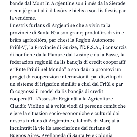
bande dal Mont in Argjentine son i mês da la Sierade
e cun jê grant al è il lavôrs e bielis a son lis fiestis par
la vendeme.
I nestris furlans di Argjentine che a vivin ta la
provincie di Santa Fè a son grancj produtôrs di vin e
brâfs agricoltôrs, par chest la Regjon Autonome
Friûl-VJ, la Provincie di Gurize, l’E.R.S.A., i consorzis
di bonfiche da la Planure dal Lusinç e da la Basse, la
federazion regjonâl da lis bancjis di credit cooperatîf
e “Ente Friuli nel Mondo” a son daûr a promovi un
progjet di cooperazion internazionâl pal disvilup di
un sisteme di irigazion similâr a chel dal Friûl e par
fâ cognossi il model da lis bancjis di credit
cooperatîf. L’Assessôr Regjonâl a la Agricolture
Claudio Violino al à volût viodi di persone cemêt che
e jere la situazion socio-economiche e culturâl dai
nestris furlans di Argjentine e tal mês di Març al à
incuintrât là vie lis associazions dai furlans di
Buenos Aires, Avellaneda di Santa Fè e Colonia