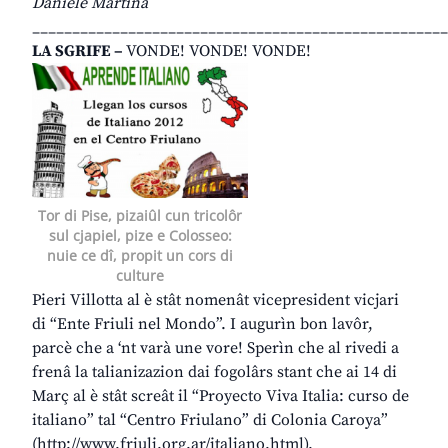
Daniele Martina
____________________________________________________
LA SGRIFE –
VONDE! VONDE! VONDE!
Tor di Pise, pizaiûl cun tricolôr
sul cjapiel, pize e Colosseo:
nuie ce dî, propit un cors di
culture
Pieri Villotta al è stât nomenât vicepresident vicjari
di “Ente Friuli nel Mondo”. I augurìn bon lavôr,
parcè che a ‘nt varà une vore! Sperìn che al rivedi a
frenâ la talianizazion dai fogolârs stant che ai 14 di
Març al è stât screât il “Proyecto Viva Italia: curso de
italiano” tal “Centro Friulano” di Colonia Caroya”
(http://www.friuli.org.ar/italiano.html).