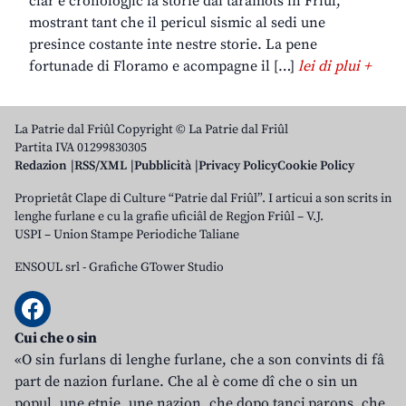
clâr e cronologjic la storie dai taramots in Friûl,
mostrant tant che il pericul sismic al sedi une
presince costante inte nestre storie. La pene
fortunade di Floramo e acompagne il […]
lei di plui +
La Patrie dal Friûl Copyright © La Patrie dal Friûl
Partita IVA 01299830305
Redazion
RSS/XML
Pubblicità
Privacy Policy
Cookie Policy
Proprietât Clape di Culture “Patrie dal Friûl”. I articui a son scrits in
lenghe furlane e cu la grafie uficiâl de Regjon Friûl – V.J.
USPI – Union Stampe Periodiche Taliane
ENSOUL srl
-
Grafiche GTower Studio
Cui che o sin
«O sin furlans di lenghe furlane, che a son convints di fâ
part de nazion furlane. Che al è come dî che o sin un
popul, une etnie, une nazion, che dopo tancj parons, che