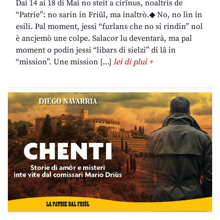
Dai 14 ai 18 di Mai no steit a cirînus, noaltris de
“Patrie”: no sarin in Friûl, ma inaltrò.◆ No, no lìn in
esili. Pal moment, jessi “furlans che no si rindin” nol
è ancjemò une colpe. Salacor lu deventarà, ma pal
moment o podin jessi “libars di sielzi” di lâ in
“mission”. Une mission […]
lei di plui +