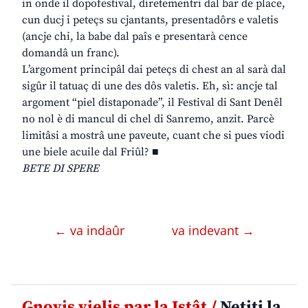
in onde il dopofestival, diretementri dal bar de place,
cun ducj i peteçs su cjantants, presentadôrs e valetis
(ancje chi, la babe dal paîs e presentarà cence
domandâ un franc).
L’argoment principâl dai peteçs di chest an al sarà dal
sigûr il tatuaç di une des dôs valetis. Eh, sì: ancje tal
argoment “piel distaponade”, il Festival di Sant Denêl
no nol è di mancul di chel di Sanremo, anzit. Parcè
limitâsi a mostrâ une paveute, cuant che si pues viodi
une biele acuile dal Friûl? ■
BETE DI SPERE
← va indaûr
va indevant →
Gnovis vielis par la Istât /
Netiti la