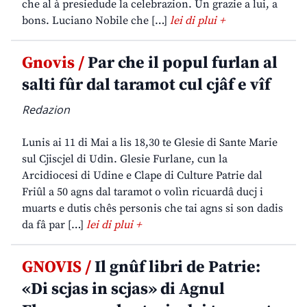
che al à presiedude la celebrazion. Un grazie a lui, a
bons. Luciano Nobile che […]
lei di plui +
Gnovis /
Par che il popul furlan al
salti fûr dal taramot cul cjâf e vîf
Redazion
Lunis ai 11 di Mai a lis 18,30 te Glesie di Sante Marie
sul Cjiscjel di Udin. Glesie Furlane, cun la
Arcidiocesi di Udine e Clape di Culture Patrie dal
Friûl a 50 agns dal taramot o volìn ricuardâ ducj i
muarts e dutis chês personis che tai agns si son dadis
da fâ par […]
lei di plui +
GNOVIS /
Il gnûf libri de Patrie:
«Di scjas in scjas» di Agnul