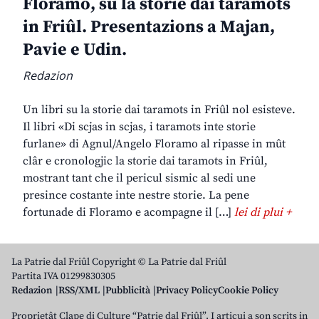
Floramo, su la storie dai taramots
in Friûl. Presentazions a Majan,
Pavie e Udin.
Redazion
Un libri su la storie dai taramots in Friûl nol esisteve.
Il libri «Di scjas in scjas, i taramots inte storie
furlane» di Agnul/Angelo Floramo al ripasse in mût
clâr e cronologjic la storie dai taramots in Friûl,
mostrant tant che il pericul sismic al sedi une
presince costante inte nestre storie. La pene
fortunade di Floramo e acompagne il […]
lei di plui +
La Patrie dal Friûl Copyright © La Patrie dal Friûl
Partita IVA 01299830305
Redazion
RSS/XML
Pubblicità
Privacy Policy
Cookie Policy
Proprietât Clape di Culture “Patrie dal Friûl”. I articui a son scrits in