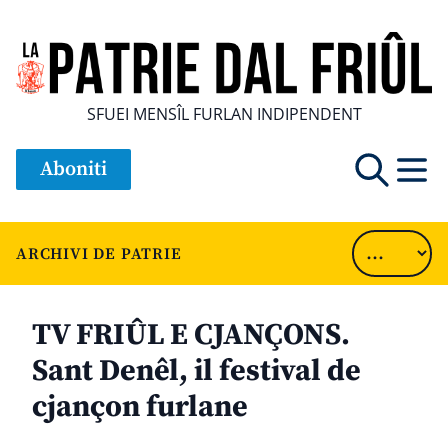
SFUEI MENSÎL FURLAN INDIPENDENT
Aboniti
ARCHIVI DE PATRIE
TV FRIÛL E CJANÇONS.
Sant Denêl, il festival de
cjançon furlane
............