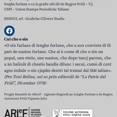
lenghe furlane e cu la grafie uficiâl de Regjon Friûl – V.J.
USPI – Union Stampe Periodiche Taliane
ENSOUL srl
-
Grafiche GTower Studio
Cui che o sin
«O sin furlans di lenghe furlane, che a son convints di fâ
part de nazion furlane. Che al è come dî che o sin un
popul, une etnie, une nazion, che dopo tancj parons, che
a àn balinât di chestis bandis dilunc i secui, cumò di cent
agns indaûr o sin cjapâts dentri tal tramai dal Stât talian».
(Pre Toni Beline, sul so prin editoriâl de “La Patrie dal
Friûl”, Dicembar 1978)
Progjet finanziât de ARLeF - Agjenzie Regjonâl pe Lenghe Furlane e de Regjon
Autonome Friûl-Vignesie Julie