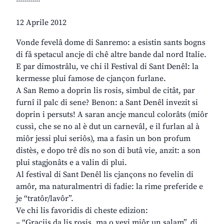
12 Aprile 2012
Vonde fevelâ dome di Sanremo: a esistin sants bogns
di fâ spetacul ancje di chê altre bande dal nord Italie.
E par dimostrâlu, ve chi il Festival di Sant Denêl: la
kermesse plui famose de cjançon furlane.
A San Remo a doprin lis rosis, simbul de citât, par
furnî il palc di sene? Benon: a Sant Denêl invezit si
doprin i persuts! A saran ancje mancul colorâts (miôr
cussì, che se no al è dut un carnevâl, e il furlan al à
miôr jessi plui seriôs), ma a fasin un bon profum
distès, e dopo trê dîs no son di butâ vie, anzit: a son
plui stagjonâts e a valin di plui.
Al festival di Sant Denêl lis cjançons no fevelin di
amôr, ma naturalmentri di fadie: la rime preferide e
je “tratôr/lavôr”.
Ve chi lis favoridis di cheste edizion:
– “Graciis da lis rosis, ma o vevi miôr un salam”, di