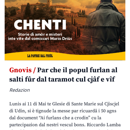
Gnovis /
Par che il popul furlan al
salti fûr dal taramot cul cjâf e vîf
Redazion
Lunis ai 11 di Mai te Glesie di Sante Marie sul Cjiscjel
di Udin, si è tignude la messe par ricuardâ i 50 agns
dal document “Ai furlans che a crodin” cu la
partecipazion dal nestri vescul bons. Riccardo Lamba