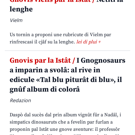
lenghe
Vielm
Us tornin a proponi une rubricute di Vielm par
rinfrescasi il cjâf su la lenghe.
lei di plui +
Gnovis par la Istât /
I Gnognosaurs
a imparin a svolâ: al rive in
edicule «Tal blu piturât di blu», il
gnûf album di colorâ
Redazion
Daspò dal sucès dal prin album vignût fûr a Nadâl, i
simpatics dinosauruts che a fevelin par furlan a
proponin pal Istât une gnove aventure: il professôr