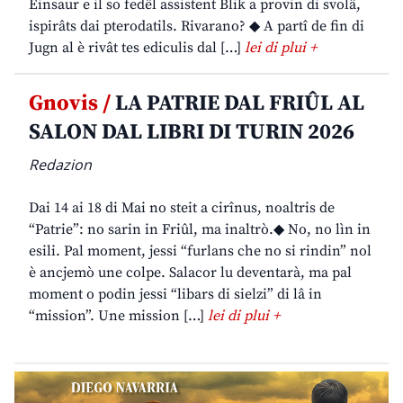
Einsaur e il so fedêl assistent Blik a provin di svolâ,
ispirâts dai pterodatils. Rivarano? ◆ A partî de fin di
Jugn al è rivât tes ediculis dal […]
lei di plui +
Gnovis /
LA PATRIE DAL FRIÛL AL
SALON DAL LIBRI DI TURIN 2026
Redazion
Dai 14 ai 18 di Mai no steit a cirînus, noaltris de
“Patrie”: no sarin in Friûl, ma inaltrò.◆ No, no lìn in
esili. Pal moment, jessi “furlans che no si rindin” nol
è ancjemò une colpe. Salacor lu deventarà, ma pal
moment o podin jessi “libars di sielzi” di lâ in
“mission”. Une mission […]
lei di plui +