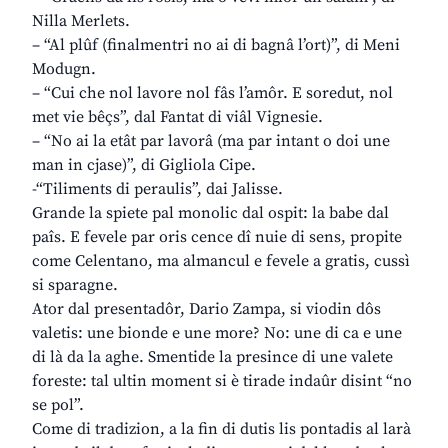
Nilla Merlets.
– “Al plûf (finalmentri no ai di bagnâ l’ort)”, di Meni
Modugn.
– “Cui che nol lavore nol fâs l’amôr. E soredut, nol
met vie bêçs”, dal Fantat di viâl Vignesie.
– “No ai la etât par lavorâ (ma par intant o doi une
man in cjase)”, di Gigliola Cipe.
-“Tiliments di peraulis”, dai Jalisse.
Grande la spiete pal monolic dal ospit: la babe dal
paîs. E fevele par oris cence dî nuie di sens, propite
come Celentano, ma almancul e fevele a gratis, cussì
si sparagne.
Ator dal presentadôr, Dario Zampa, si viodin dôs
valetis: une bionde e une more? No: une di ca e une
di là da la aghe. Smentide la presince di une valete
foreste: tal ultin moment si è tirade indaûr disint “no
se pol”.
Come di tradizion, a la fin di dutis lis pontadis al larà