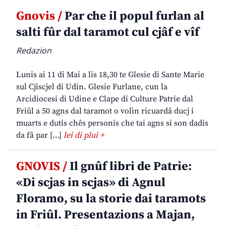
Gnovis /
Par che il popul furlan al
salti fûr dal taramot cul cjâf e vîf
Redazion
Lunis ai 11 di Mai a lis 18,30 te Glesie di Sante Marie
sul Cjiscjel di Udin. Glesie Furlane, cun la
Arcidiocesi di Udine e Clape di Culture Patrie dal
Friûl a 50 agns dal taramot o volìn ricuardâ ducj i
muarts e dutis chês personis che tai agns si son dadis
da fâ par […]
lei di plui +
GNOVIS /
Il gnûf libri de Patrie:
«Di scjas in scjas» di Agnul
Floramo, su la storie dai taramots
in Friûl. Presentazions a Majan,