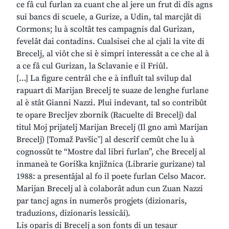
ce fâ cul furlan za cuant che al jere un frut di dîs agns
sui bancs di scuele, a Gurize, a Udin, tal marcjât di
Cormons; lu à scoltât tes campagnis dal Gurizan,
fevelât dai contadins. Cualsisei che al cjali la vite di
Brecelj, al viôt che si è simpri interessât a ce che al à
a ce fâ cul Gurizan, la Sclavanie e il Friûl.
[…] La figure centrâl che e à influît tal svilup dal
rapuart di Marijan Brecelj te suaze de lenghe furlane
al è stât Gianni Nazzi. Plui indevant, tal so contribût
te opare Brecljev zbornik (Racuelte di Brecelj) dal
titul Moj prijatelj Marijan Brecelj (Il gno amì Marijan
Brecelj) [Tomaž Pavšicˇ] al descrîf cemût che lu à
cognossût te “Mostre dal libri furlan”, che Brecelj al
inmaneà te Goriška knjižnica (Librarie gurizane) tal
1988: a presentâjal al fo il poete furlan Celso Macor.
Marijan Brecelj al à colaborât adun cun Zuan Nazzi
par tancj agns in numerôs progjets (dizionaris,
traduzions, dizionaris lessicâi).
Lis oparis di Brecelj a son fonts di un tesaur