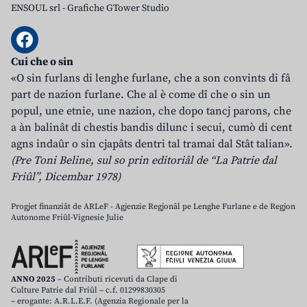
ENSOUL srl
-
Grafiche GTower Studio
Cui che o sin
«O sin furlans di lenghe furlane, che a son convints di fâ
part de nazion furlane. Che al è come dî che o sin un
popul, une etnie, une nazion, che dopo tancj parons, che
a àn balinât di chestis bandis dilunc i secui, cumò di cent
agns indaûr o sin cjapâts dentri tal tramai dal Stât talian».
(Pre Toni Beline, sul so prin editoriâl de “La Patrie dal
Friûl”, Dicembar 1978)
Progjet finanziât de ARLeF - Agjenzie Regjonâl pe Lenghe Furlane e de Regjon
Autonome Friûl-Vignesie Julie
ANNO 2025
– Contributi ricevuti da Clape di
Culture Patrie dal Friûl – c.f. 01299830305
– erogante: A.R.L.E.F. (Agenzia Regionale per la