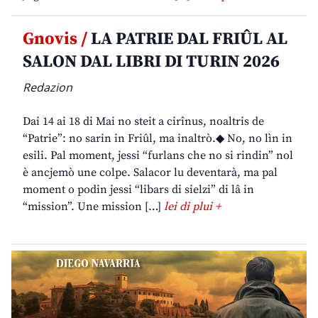
Gnovis /
LA PATRIE DAL FRIÛL AL
SALON DAL LIBRI DI TURIN 2026
Redazion
Dai 14 ai 18 di Mai no steit a cirînus, noaltris de
“Patrie”: no sarin in Friûl, ma inaltrò.◆ No, no lìn in
esili. Pal moment, jessi “furlans che no si rindin” nol
è ancjemò une colpe. Salacor lu deventarà, ma pal
moment o podin jessi “libars di sielzi” di lâ in
“mission”. Une mission […]
lei di plui +