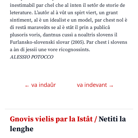
inestimabil par chel che al inten il setôr de storie de
leterature. L’autôr al à vût un spirt viert, un grant
sintiment, al è un idealist e un model, par chest nol è
di restâ maraveâts se al è stât il prin a publicâ
plusoris voris, dantnus cussì a noaltris slovens il
Furlansko-slovenski slovar (2005). Par chest i slovens
a àn di jessii une vore ricognossints.
ALESSIO POTOCCO
← va indaûr
va indevant →
Gnovis vielis par la Istât /
Netiti la
lenghe