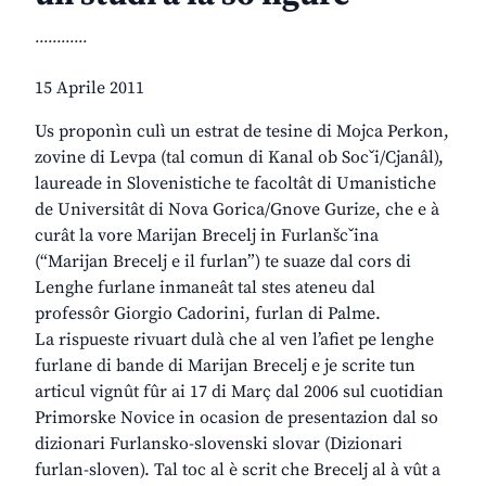
............
15 Aprile 2011
Us proponìn culì un estrat de tesine di Mojca Perkon,
zovine di Levpa (tal comun di Kanal ob Socˇi/Cjanâl),
laureade in Slovenistiche te facoltât di Umanistiche
de Universitât di Nova Gorica/Gnove Gurize, che e à
curât la vore Marijan Brecelj in Furlanšcˇina
(“Marijan Brecelj e il furlan”) te suaze dal cors di
Lenghe furlane inmaneât tal stes ateneu dal
professôr Giorgio Cadorini, furlan di Palme.
La rispueste rivuart dulà che al ven l’afiet pe lenghe
furlane di bande di Marijan Brecelj e je scrite tun
articul vignût fûr ai 17 di Març dal 2006 sul cuotidian
Primorske Novice in ocasion de presentazion dal so
dizionari Furlansko-slovenski slovar (Dizionari
furlan-sloven). Tal toc al è scrit che Brecelj al à vût a