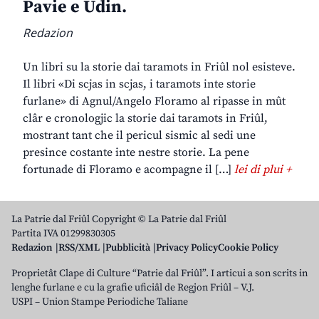
Pavie e Udin.
Redazion
Un libri su la storie dai taramots in Friûl nol esisteve.
Il libri «Di scjas in scjas, i taramots inte storie
furlane» di Agnul/Angelo Floramo al ripasse in mût
clâr e cronologjic la storie dai taramots in Friûl,
mostrant tant che il pericul sismic al sedi une
presince costante inte nestre storie. La pene
fortunade di Floramo e acompagne il […]
lei di plui +
La Patrie dal Friûl Copyright © La Patrie dal Friûl
Partita IVA 01299830305
Redazion
RSS/XML
Pubblicità
Privacy Policy
Cookie Policy
Proprietât Clape di Culture “Patrie dal Friûl”. I articui a son scrits in
lenghe furlane e cu la grafie uficiâl de Regjon Friûl – V.J.
USPI – Union Stampe Periodiche Taliane