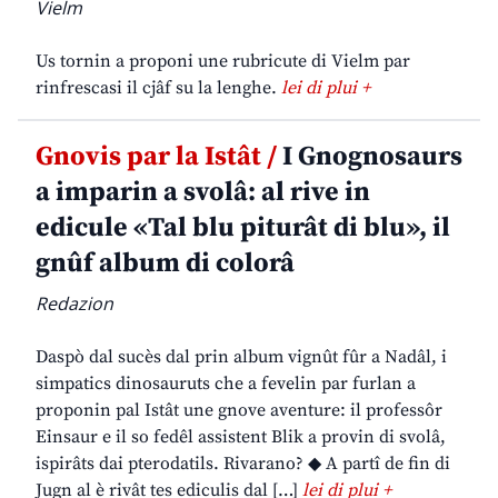
Vielm
Us tornin a proponi une rubricute di Vielm par
rinfrescasi il cjâf su la lenghe.
lei di plui +
Gnovis par la Istât /
I Gnognosaurs
a imparin a svolâ: al rive in
edicule «Tal blu piturât di blu», il
gnûf album di colorâ
Redazion
Daspò dal sucès dal prin album vignût fûr a Nadâl, i
simpatics dinosauruts che a fevelin par furlan a
proponin pal Istât une gnove aventure: il professôr
Einsaur e il so fedêl assistent Blik a provin di svolâ,
ispirâts dai pterodatils. Rivarano? ◆ A partî de fin di
Jugn al è rivât tes ediculis dal […]
lei di plui +