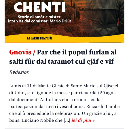
Gnovis /
Par che il popul furlan al
salti fûr dal taramot cul cjâf e vîf
Redazion
Lunis ai 11 di Mai te Glesie di Sante Marie sul Cjiscjel
di Udin, si è tignude la messe par ricuardâ i 50 agns
dal document “Ai furlans che a crodin” cu la
partecipazion dal nestri vescul bons. Riccardo Lamba
che al à presiedude la celebrazion. Un grazie a lui, a
bons. Luciano Nobile che […]
lei di plui +