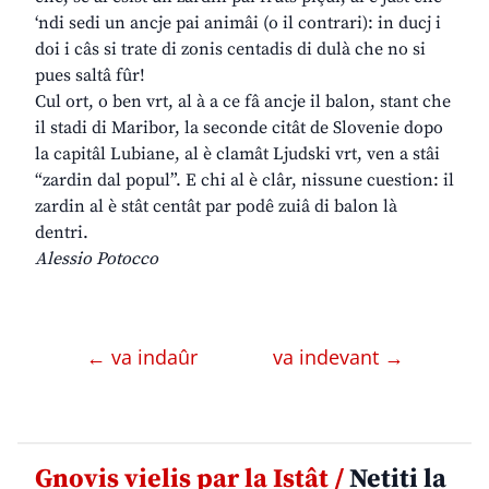
‘ndi sedi un ancje pai animâi (o il contrari): in ducj i
doi i câs si trate di zonis centadis di dulà che no si
pues saltâ fûr!
Cul ort, o ben vrt, al à a ce fâ ancje il balon, stant che
il stadi di Maribor, la seconde citât de Slovenie dopo
la capitâl Lubiane, al è clamât Ljudski vrt, ven a stâi
“zardin dal popul”. E chi al è clâr, nissune cuestion: il
zardin al è stât centât par podê zuiâ di balon là
dentri.
Alessio Potocco
← va indaûr
va indevant →
Gnovis vielis par la Istât /
Netiti la