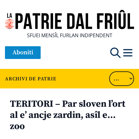
SFUEI MENSÎL FURLAN INDIPENDENT
Aboniti
ARCHIVI DE PATRIE
TERITORI – Par sloven l’ort
al e’ ancje zardin, asîl e…
zoo
............