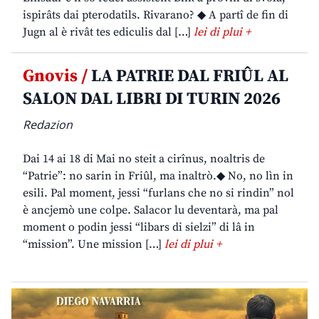
ispirâts dai pterodatils. Rivarano? ◆ A partî de fin di
Jugn al è rivât tes ediculis dal […]
lei di plui +
Gnovis /
LA PATRIE DAL FRIÛL AL
SALON DAL LIBRI DI TURIN 2026
Redazion
Dai 14 ai 18 di Mai no steit a cirînus, noaltris de
“Patrie”: no sarin in Friûl, ma inaltrò.◆ No, no lìn in
esili. Pal moment, jessi “furlans che no si rindin” nol
è ancjemò une colpe. Salacor lu deventarà, ma pal
moment o podin jessi “libars di sielzi” di lâ in
“mission”. Une mission […]
lei di plui +