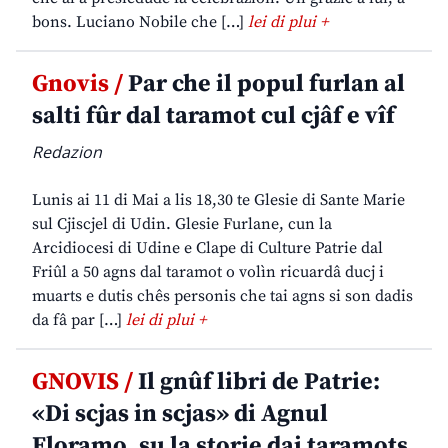
bons. Luciano Nobile che […]
lei di plui +
Gnovis /
Par che il popul furlan al
salti fûr dal taramot cul cjâf e vîf
Redazion
Lunis ai 11 di Mai a lis 18,30 te Glesie di Sante Marie
sul Cjiscjel di Udin. Glesie Furlane, cun la
Arcidiocesi di Udine e Clape di Culture Patrie dal
Friûl a 50 agns dal taramot o volìn ricuardâ ducj i
muarts e dutis chês personis che tai agns si son dadis
da fâ par […]
lei di plui +
GNOVIS /
Il gnûf libri de Patrie:
«Di scjas in scjas» di Agnul
Floramo, su la storie dai taramots