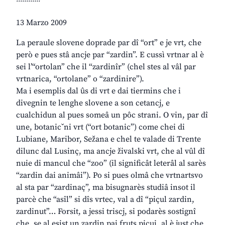
13 Marzo 2009
La peraule slovene doprade par dî “ort” e je vrt, che
però e pues stâ ancje par “zardin”. E cussì vrtnar al è
sei l’“ortolan” che il “zardinîr” (chel stes al vâl par
vrtnarica, “ortolane” o “zardinire”).
Ma i esemplis dal ûs di vrt e dai tiermins che i
divegnin te lenghe slovene a son cetancj, e
cualchidun al pues someâ un pôc strani. O vin, par dî
une, botanicˇni vrt (“ort botanic”) come chei di
Lubiane, Maribor, Sežana e chel te valade di Trente
dilunc dal Lusinç, ma ancje živalski vrt, che al vûl dî
nuie di mancul che “zoo” (il significât leterâl al sarès
“zardin dai animâi”). Po si pues olmâ che vrtnartsvo
al sta par “zardinaç”, ma bisugnarès studiâ insot il
parcè che “asîl” si dîs vrtec, val a dî “piçul zardin,
zardinut”… Forsit, a jessi triscj, si podarès sostignî
che, se al esist un zardin pai fruts piçui, al è just che