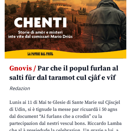
Gnovis /
Par che il popul furlan al
salti fûr dal taramot cul cjâf e vîf
Redazion
Lunis ai 11 di Mai te Glesie di Sante Marie sul Cjiscjel
di Udin, si è tignude la messe par ricuardâ i 50 agns
dal document “Ai furlans che a crodin” cu la
partecipazion dal nestri vescul bons. Riccardo Lamba
che al à presiedude la celebrazion. Un grazie a lui, a