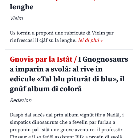
lenghe
Vielm
Us tornin a proponi une rubricute di Vielm par
rinfrescasi il cjâf su la lenghe.
lei di plui +
Gnovis par la Istât /
I Gnognosaurs
a imparin a svolâ: al rive in
edicule «Tal blu piturât di blu», il
gnûf album di colorâ
Redazion
Daspò dal sucès dal prin album vignût fûr a Nadâl, i
simpatics dinosauruts che a fevelin par furlan a
proponin pal Istât une gnove aventure: il professôr
Einsaur e il so fedêl assistent Blik a provin di svolâ,