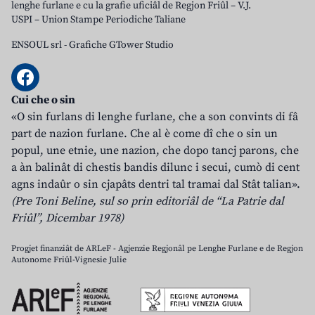
lenghe furlane e cu la grafie uficiâl de Regjon Friûl – V.J.
USPI – Union Stampe Periodiche Taliane
ENSOUL srl
-
Grafiche GTower Studio
Cui che o sin
«O sin furlans di lenghe furlane, che a son convints di fâ
part de nazion furlane. Che al è come dî che o sin un
popul, une etnie, une nazion, che dopo tancj parons, che
a àn balinât di chestis bandis dilunc i secui, cumò di cent
agns indaûr o sin cjapâts dentri tal tramai dal Stât talian».
(Pre Toni Beline, sul so prin editoriâl de “La Patrie dal
Friûl”, Dicembar 1978)
Progjet finanziât de ARLeF - Agjenzie Regjonâl pe Lenghe Furlane e de Regjon
Autonome Friûl-Vignesie Julie