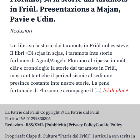
in Friûl. Presentazions a Majan,
Pavie e Udin.
Redazion
Un libri su la storie dai taramots in Friûl nol esisteve.
Il libri «Di scjas in scjas, i taramots inte storie
furlane» di Agnul/Angelo Floramo al ripasse in mût
clâr e cronologjic la storie dai taramots in Friûl,
mostrant tant che il pericul sismic al sedi une
presince costante inte nestre storie. La pene
fortunade di Floramo e acompagne il […]
lei di plui +
La Patrie dal Friûl Copyright © La Patrie dal Friûl
Partita IVA 01299830305
Redazion
RSS/XML
Pubblicità
Privacy Policy
Cookie Policy
Proprietât Clape di Culture “Patrie dal Friûl”. I articui a son scrits in