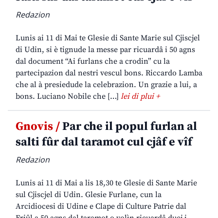
Redazion
Lunis ai 11 di Mai te Glesie di Sante Marie sul Cjiscjel
di Udin, si è tignude la messe par ricuardâ i 50 agns
dal document “Ai furlans che a crodin” cu la
partecipazion dal nestri vescul bons. Riccardo Lamba
che al à presiedude la celebrazion. Un grazie a lui, a
bons. Luciano Nobile che […]
lei di plui +
Gnovis /
Par che il popul furlan al
salti fûr dal taramot cul cjâf e vîf
Redazion
Lunis ai 11 di Mai a lis 18,30 te Glesie di Sante Marie
sul Cjiscjel di Udin. Glesie Furlane, cun la
Arcidiocesi di Udine e Clape di Culture Patrie dal