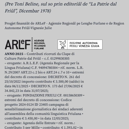
(Pre Toni Beline, sul so prin editoriâl de “La Patrie dal
Friûl”, Dicembar 1978)
Progjet finanziât de ARLeF - Agjenzie Regjonâl pe Lenghe Furlane e de Regjon
Autonome Friûl-Vignesie Julie
ANNO 2025
– Contributi ricevuti da Clape di
Culture Patrie dal Friûl – c.f. 01299830305
– erogante: A.R.L.E.F. (Agenzia Regionale per la
Lingua Friulana) C.F. 94094780304 • rif. norm. L.R.
N.29/2007 ART.23 c.2 bis e ART.24 c.7 e 10 • estremi
del decreto di concessione: DECRETO N. 261 del
25/10/2022 importo contributo € 3.500,00 (saldo) in
data 06/11/2025 • DECRETO N. 173 del 27/06/2025 €
34.842,23 in data 31/07/2025;
– erogante: FONDAZIONE FRIULI CF. 00158650309 •
estremi del decreto di concessione: Codice
progetto 2024-0124 ID 23405 campagna di
sensibilizzazione giornalistica dei sindaci aderenti
all’assemblea della comunità linguistica Friulana •
contributo € 3.450,00 • in data 12/05/2025;
– erogante: Agenzia delle Entrate • rif. norm.:
Contributo 5 per Mille • contributo: € 1.593,02 • in