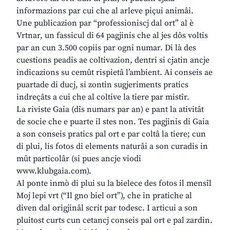
informazions par cui che al arleve piçui animâi.
Une publicazion par “professioniscj dal ort” al è
Vrtnar, un fassicul di 64 pagjinis che al jes dôs voltis
par an cun 3.500 copiis par ogni numar. Di là des
cuestions peadis ae coltivazion, dentri si cjatin ancje
indicazions su cemût rispietâ l’ambient. Ai conseis ae
puartade di ducj, si zontin sugjeriments pratics
indreçâts a cui che al coltive la tiere par mistîr.
La riviste Gaia (dîs numars par an) e pant la ativitât
de socie che e puarte il stes non. Tes pagjinis di Gaia
a son conseis pratics pal ort e par coltâ la tiere; cun
di plui, lis fotos di elements naturâi a son curadis in
mût particolâr (si pues ancje viodi
www.klubgaia.com).
Al ponte inmò di plui su la bielece des fotos il mensîl
Moj lepi vrt (“Il gno biel ort”), che in pratiche al
diven dal origjinâl scrit par todesc. I articui a son
pluitost curts cun cetancj conseis pal ort e pal zardin.