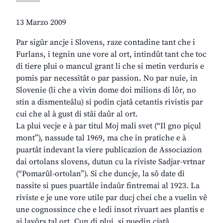
13 Marzo 2009
Par sigûr ancje i Slovens, raze contadine tant che i
Furlans, i tegnin une vore al ort, intindût tant che toc
di tiere plui o mancul grant li che si metin verduris e
pomis par necessitât o par passion. No par nuie, in
Slovenie (li che a vivin dome doi milions di lôr, no
stin a dismenteâlu) si podin cjatâ cetantis rivistis par
cui che al à gust di stâi daûr al ort.
La plui vecje e à par titul Moj mali svet (“Il gno piçul
mont”), nassude tal 1969, ma che in pratiche e à
puartât indevant la viere publicazion de Associazion
dai ortolans slovens, dutun cu la riviste Sadjar-vrtnar
(“Pomarûl-ortolan”). Si che duncje, la sô date di
nassite si pues puartâle indaûr fintremai al 1923. La
riviste e je une vore utile par ducj chei che a vuelin vê
une cognossince che e ledi insot rivuart aes plantis e
ai lavôrs tal ort. Cun di plui, si puedin cjatâ