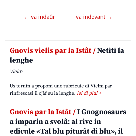
← va indaûr
va indevant →
Gnovis vielis par la Istât /
Netiti la
lenghe
Vielm
Us tornin a proponi une rubricute di Vielm par
rinfrescasi il cjâf su la lenghe.
lei di plui +
Gnovis par la Istât /
I Gnognosaurs
a imparin a svolâ: al rive in
edicule «Tal blu piturât di blu», il