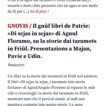
Friûl a 50 agns dal taramot o volìn ricuardâ ducj i
muarts e dutis chês personis che tai agns si son dadis
da fâ par […]
lei di plui +
GNOVIS /
Il gnûf libri de Patrie:
«Di scjas in scjas» di Agnul
Floramo, su la storie dai taramots
in Friûl. Presentazions a Majan,
Pavie e Udin.
Redazion
Un libri su la storie dai taramots in Friûl nol esisteve.
Il libri «Di scjas in scjas, i taramots inte storie
furlane» di Agnul/Angelo Floramo al ripasse in mût
clâr e cronologjic la storie dai taramots in Friûl,
mostrant tant che il pericul sismic al sedi une
presince costante inte nestre storie. La pene