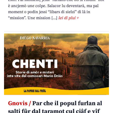
è ancjemò une colpe. Salacor lu deventarà, ma pal
moment o podin jessi “libars di sielzi” di lâ in
“mission”. Une mission […]
lei di plui +
Gnovis /
Par che il popul furlan al
salti fûr dal taramot cul cjâf e vîf