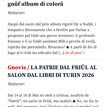
gnûf album di colorâ
Redazion
Daspò dal sucès dal prin album vignût fûr a Nadâl, i
simpatics dinosauruts che a fevelin par furlan a
proponin pal Istât une gnove aventure: il professôr
Einsaur e il so fedêl assistent Blik a provin di svolâ,
ispirâts dai pterodatils. Rivarano? ◆ A partî de fin di
Jugn al è rivât tes ediculis dal […]
lei di plui +
Gnovis /
LA PATRIE DAL FRIÛL AL
SALON DAL LIBRI DI TURIN 2026
Redazion
Dai 14 ai 18 di Mai no steit a cirînus, noaltris de
“Patrie”: no sarin in Friûl, ma inaltrò.◆ No, no lìn in
esili. Pal moment, jessi “furlans che no si rindin” nol