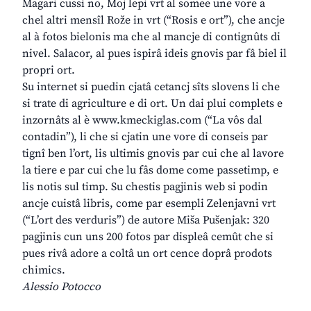
Magari cussì no, Moj lepi vrt al somee une vore a
chel altri mensîl Rože in vrt (“Rosis e ort”), che ancje
al à fotos bielonis ma che al mancje di contignûts di
nivel. Salacor, al pues ispirâ ideis gnovis par fâ biel il
propri ort.
Su internet si puedin cjatâ cetancj sîts slovens li che
si trate di agriculture e di ort. Un dai plui complets e
inzornâts al è www.kmeckiglas.com (“La vôs dal
contadin”), li che si cjatin une vore di conseis par
tignî ben l’ort, lis ultimis gnovis par cui che al lavore
la tiere e par cui che lu fâs dome come passetimp, e
lis notis sul timp. Su chestis pagjinis web si podin
ancje cuistâ libris, come par esempli Zelenjavni vrt
(“L’ort des verduris”) de autore Miša Pušenjak: 320
pagjinis cun uns 200 fotos par displeâ cemût che si
pues rivâ adore a coltâ un ort cence doprâ prodots
chimics.
Alessio Potocco