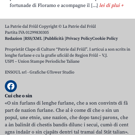
fortunade di Floramo e acompagne il […]
lei di plui +
La Patrie dal Friûl Copyright © La Patrie dal Friûl
Partita IVA 01299830305
Redazion
RSS/XML
Pubblicità
Privacy Policy
Cookie Policy
Proprietât Clape di Culture “Patrie dal Friûl”. I articui a son scrits in
lenghe furlane e cu la grafie uficiâl de Regjon Friûl – V.J.
USPI – Union Stampe Periodiche Taliane
ENSOUL srl
-
Grafiche GTower Studio
Cui che o sin
«O sin furlans di lenghe furlane, che a son convints di fâ
part de nazion furlane. Che al è come dî che o sin un
popul, une etnie, une nazion, che dopo tancj parons, che
a àn balinât di chestis bandis dilunc i secui, cumò di cent
agns indaûr o sin cjapâts dentri tal tramai dal Stât talian».