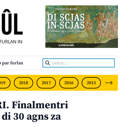
RLAN INDIPENDENT • INDEPENDENT FRIULIAN MONTHLY • 
Cerca:
 par furlan
019
2018
2017
2016
2015
2014
I. Finalmentri
 di 30 agns za