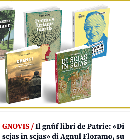
GNOVIS /
Il gnûf libri de Patrie: «Di
scjas in scjas» di Agnul Floramo, su