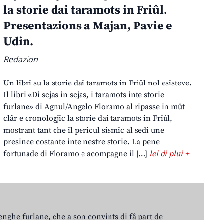
la storie dai taramots in Friûl.
Presentazions a Majan, Pavie e
Udin.
Redazion
Un libri su la storie dai taramots in Friûl nol esisteve.
Il libri «Di scjas in scjas, i taramots inte storie
furlane» di Agnul/Angelo Floramo al ripasse in mût
clâr e cronologjic la storie dai taramots in Friûl,
mostrant tant che il pericul sismic al sedi une
presince costante inte nestre storie. La pene
fortunade di Floramo e acompagne il […]
lei di plui +
lenghe furlane, che a son convints di fâ part de