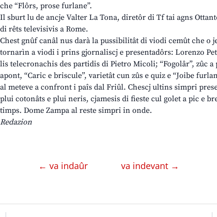
che “Flôrs, prose furlane”.
Il sburt lu de ancje Valter La Tona, diretôr di Tf tai agns Ottan
di rêts televisivis a Rome.
Chest gnûf canâl nus darà la pussibilitât di viodi cemût che o j
tornarìn a viodi i prins gjornaliscj e presentadôrs: Lorenzo Peti
lis telecronachis des partidis di Pietro Micoli; “Fogolâr”, zûc a
apont, “Caric e briscule”, varietât cun zûs e quiz e “Joibe fur
al meteve a confront i paîs dal Friûl. Chescj ultins simpri pre
plui cotonâts e plui neris, cjamesis di fieste cul golet a pic e b
timps. Dome Zampa al reste simpri in onde.
Redazion
← va indaûr
va indevant →