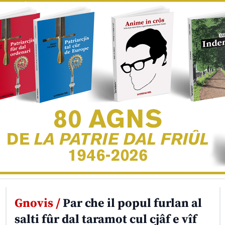
Gnovis /
Par che il popul furlan al
salti fûr dal taramot cul cjâf e vîf