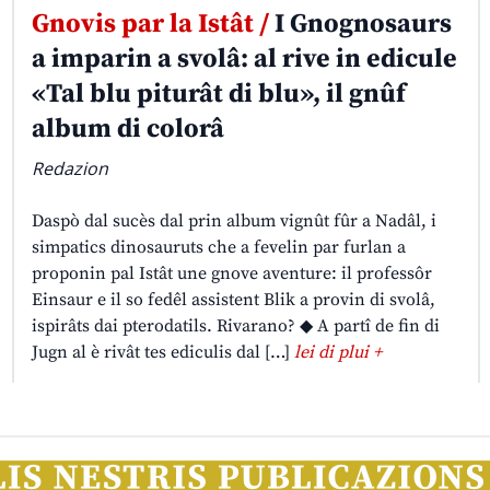
Gnovis par la Istât /
I Gnognosaurs
a imparin a svolâ: al rive in edicule
«Tal blu piturât di blu», il gnûf
album di colorâ
Redazion
Daspò dal sucès dal prin album vignût fûr a Nadâl, i
simpatics dinosauruts che a fevelin par furlan a
proponin pal Istât une gnove aventure: il professôr
Einsaur e il so fedêl assistent Blik a provin di svolâ,
ispirâts dai pterodatils. Rivarano? ◆ A partî de fin di
Jugn al è rivât tes ediculis dal […]
lei di plui +