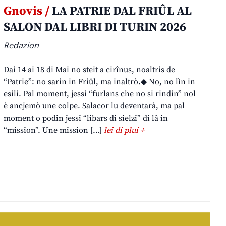
Gnovis /
LA PATRIE DAL FRIÛL AL
SALON DAL LIBRI DI TURIN 2026
Redazion
Dai 14 ai 18 di Mai no steit a cirînus, noaltris de
“Patrie”: no sarin in Friûl, ma inaltrò.◆ No, no lìn in
esili. Pal moment, jessi “furlans che no si rindin” nol
è ancjemò une colpe. Salacor lu deventarà, ma pal
moment o podin jessi “libars di sielzi” di lâ in
“mission”. Une mission […]
lei di plui +