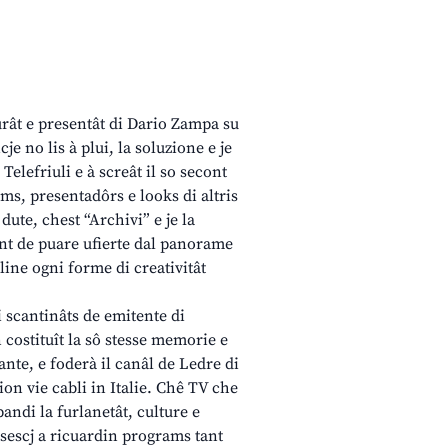
urât e presentât di Dario Zampa su
e no lis à plui, la soluzione e je
 Telefriuli e à screât il so secont
ams, presentadôrs e looks di altris
dute, chest “Archivi” e je la
ant de puare ufierte dal panorame
aline ogni forme di creativitât
i scantinâts de emitente di
 costituît la sô stesse memorie e
ante, e foderà il canâl de Ledre di
sion vie cabli in Italie. Chê TV che
andi la furlanetât, culture e
insescj a ricuardin programs tant