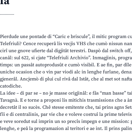
fa
............
Pierdude une pontade di “Caric e briscule”, il mitic program c
Telefriuli? Cence recuperâ lis vecjis VHS che cumò nissun nancj
cirî une gnove ufierte dal digjitât terestri. Daspò dal switch off,
canâl: sul 622, si cjate “Telefriuli Archivio”. Inmagjinis, progr
timps: un passât autoprodusût e cumò visibil. E ae fin, par dîle 
uniche ocasion che o vin par viodi alc in lenghe furlane, den
gjenerâl. Ancjemò di plui cul rivâ dal Istât, che al met sot naft
catodiche.
La idee – di par se – no je masse origjinâl: e fâs “man basse” ta
Tavagnà. E e torne a proponi lis mitichis trasmissions che a àn
decretât il so sucès. Chê stesse emitente che, tai prins agns Set
fîi e di centralinis, par vie che e voleve costruî la prime televi
e veve soredut sul imprin un so precîs impegn e une mission: p
lenghe, e peâ la programazion al teritori e ae int. Il prins pal