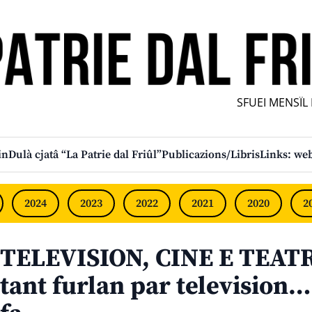
SFUEI MENSÎL FU
in
Dulà cjatâ “La Patrie dal Friûl”
Publicazions/Libris
Links: web
2024
2023
2022
2021
2020
2
TELEVISION, CINE E TEATR
tant furlan par television…