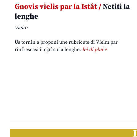
Gnovis vielis par la Istât /
Netiti la
lenghe
Vielm
Us tornin a proponi une rubricute di Vielm par
rinfrescasi il cjâf su la lenghe.
lei di plui +