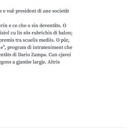
te e vuê president di une societât
erin e ce che o sin deventâts. O
ziol cu lis sôs rubrichis di balon;
 premis tra scuelis mediis. O pûr,
lane”, program di intrateniment che
sentâts di Dario Zampa. Cun cjavei
regons a gjambe largje. Altris