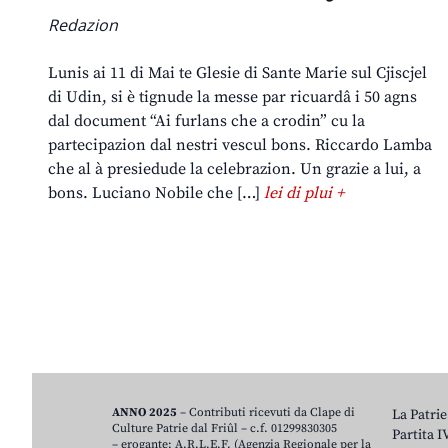
Redazion
Lunis ai 11 di Mai te Glesie di Sante Marie sul Cjiscjel
di Udin, si è tignude la messe par ricuardâ i 50 agns
dal document “Ai furlans che a crodin” cu la
partecipazion dal nestri vescul bons. Riccardo Lamba
che al à presiedude la celebrazion. Un grazie a lui, a
bons. Luciano Nobile che […]
lei di plui +
ANNO 2025
– Contributi ricevuti da Clape di
La Patrie
Culture Patrie dal Friûl – c.f. 01299830305
Partita 
– erogante: A.R.L.E.F. (Agenzia Regionale per la