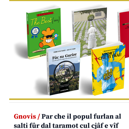
Gnovis /
Par che il popul furlan al
salti fûr dal taramot cul cjâf e vîf