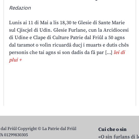
Redazion
Lunis ai 11 di Mai a lis 18,30 te Glesie di Sante Marie
sul Cjiscjel di Udin. Glesie Furlane, cun la Arcidiocesi
di Udine e Clape di Culture Patrie dal Friûl a 50 agns
dal taramot o volìn ricuardâ ducj i muarts e dutis chês
personis che tai agns si son dadis da fâ par […]
lei di
plui +
 dal Friûl Copyright © La Patrie dal Friûl
Cui che o sin
IVA 01299830305
«O sin furlans di 