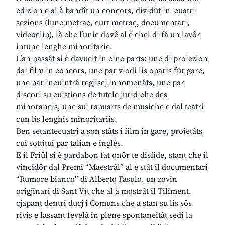
edizion e al à bandît un concors, dividût in cuatri
sezions (lunc metraç, curt metraç, documentari,
videoclip), là che l’unic dovê al è chel di fâ un lavôr
intune lenghe minoritarie.
L’an passât si è davuelt in cinc parts: une di proiezion
dai film in concors, une par viodi lis oparis fûr gare,
une par incuintrâ regjiscj innomenâts, une par
discori su cuistions de tutele juridiche des
minorancis, une sui rapuarts de musiche e dal teatri
cun lis lenghis minoritariis.
Ben setantecuatri a son stâts i film in gare, proietâts
cui sottitui par talian e inglês.
E il Friûl si è pardabon fat onôr te disfide, stant che il
vincidôr dal Premi “Maestrâl” al è stât il documentari
“Rumore bianco” di Alberto Fasulo, un zovin
origjinari di Sant Vît che al à mostrât il Tiliment,
cjapant dentri ducj i Comuns che a stan su lis sôs
rivis e lassant fevelâ in plene spontaneitât sedi la