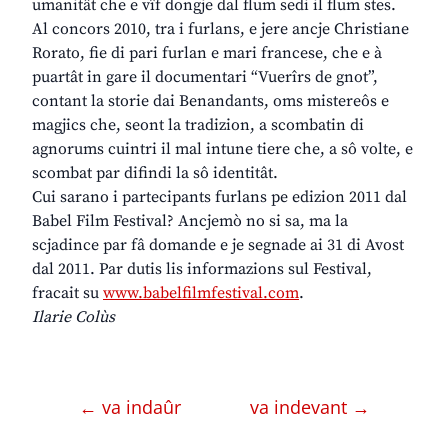
umanitât che e vîf dongje dal flum sedi il flum stes.
Al concors 2010, tra i furlans, e jere ancje Christiane
Rorato, fie di pari furlan e mari francese, che e à
puartât in gare il documentari “Vuerîrs de gnot”,
contant la storie dai Benandants, oms mistereôs e
magjics che, seont la tradizion, a scombatin di
agnorums cuintri il mal intune tiere che, a sô volte, e
scombat par difindi la sô identitât.
Cui sarano i partecipants furlans pe edizion 2011 dal
Babel Film Festival? Ancjemò no si sa, ma la
scjadince par fâ domande e je segnade ai 31 di Avost
dal 2011. Par dutis lis informazions sul Festival,
fracait su
www.babelfilmfestival.com
.
Ilarie Colùs
← va indaûr
va indevant →