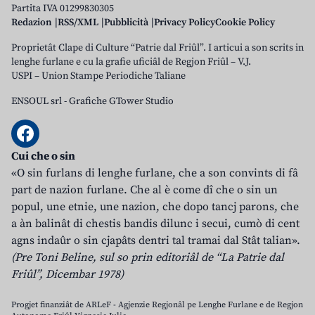
Partita IVA 01299830305
Redazion
RSS/XML
Pubblicità
Privacy Policy
Cookie Policy
Proprietât Clape di Culture “Patrie dal Friûl”. I articui a son scrits in
lenghe furlane e cu la grafie uficiâl de Regjon Friûl – V.J.
USPI – Union Stampe Periodiche Taliane
ENSOUL srl
-
Grafiche GTower Studio
Cui che o sin
«O sin furlans di lenghe furlane, che a son convints di fâ
part de nazion furlane. Che al è come dî che o sin un
popul, une etnie, une nazion, che dopo tancj parons, che
a àn balinât di chestis bandis dilunc i secui, cumò di cent
agns indaûr o sin cjapâts dentri tal tramai dal Stât talian».
(Pre Toni Beline, sul so prin editoriâl de “La Patrie dal
Friûl”, Dicembar 1978)
Progjet finanziât de ARLeF - Agjenzie Regjonâl pe Lenghe Furlane e de Regjon