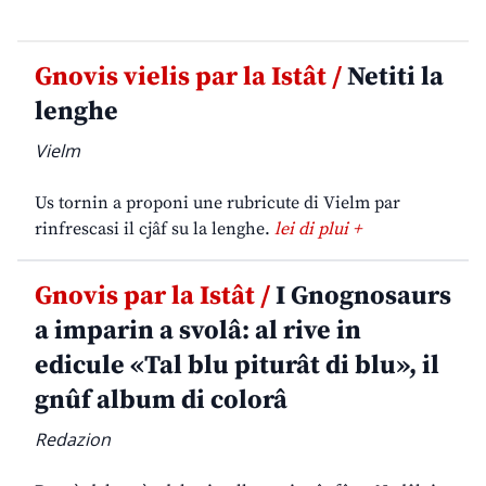
Gnovis vielis par la Istât /
Netiti la
lenghe
Vielm
Us tornin a proponi une rubricute di Vielm par
rinfrescasi il cjâf su la lenghe.
lei di plui +
Gnovis par la Istât /
I Gnognosaurs
a imparin a svolâ: al rive in
edicule «Tal blu piturât di blu», il
gnûf album di colorâ
Redazion