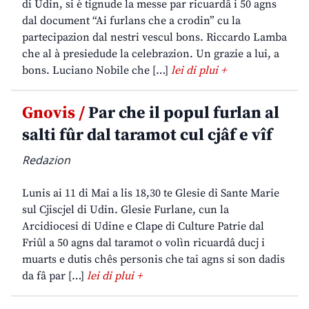
di Udin, si è tignude la messe par ricuardâ i 50 agns
dal document “Ai furlans che a crodin” cu la
partecipazion dal nestri vescul bons. Riccardo Lamba
che al à presiedude la celebrazion. Un grazie a lui, a
bons. Luciano Nobile che […]
lei di plui +
Gnovis /
Par che il popul furlan al
salti fûr dal taramot cul cjâf e vîf
Redazion
Lunis ai 11 di Mai a lis 18,30 te Glesie di Sante Marie
sul Cjiscjel di Udin. Glesie Furlane, cun la
Arcidiocesi di Udine e Clape di Culture Patrie dal
Friûl a 50 agns dal taramot o volìn ricuardâ ducj i
muarts e dutis chês personis che tai agns si son dadis
da fâ par […]
lei di plui +