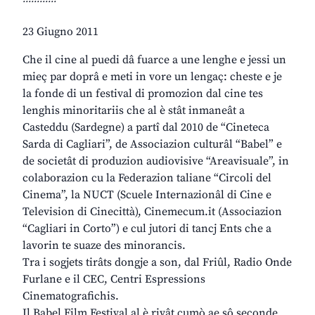
23 Giugno 2011
Che il cine al puedi dâ fuarce a une lenghe e jessi un
mieç par doprâ e meti in vore un lengaç: cheste e je
la fonde di un festival di promozion dal cine tes
lenghis minoritariis che al è stât inmaneât a
Casteddu (Sardegne) a partî dal 2010 de “Cineteca
Sarda di Cagliari”, de Associazion culturâl “Babel” e
de societât di produzion audiovisive “Areavisuale”, in
colaborazion cu la Federazion taliane “Circoli del
Cinema”, la NUCT (Scuele Internazionâl di Cine e
Television di Cinecittà), Cinemecum.it (Associazion
“Cagliari in Corto”) e cul jutori di tancj Ents che a
lavorin te suaze des minorancis.
Tra i sogjets tirâts dongje a son, dal Friûl, Radio Onde
Furlane e il CEC, Centri Espressions
Cinematografichis.
Il Babel Film Festival al è rivât cumò ae sô seconde