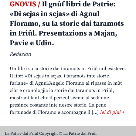
GNOVIS /
Il gnûf libri de Patrie:
«Di scjas in scjas» di Agnul
Floramo, su la storie dai taramots
in Friûl. Presentazions a Majan,
Pavie e Udin.
Redazion
Un libri su la storie dai taramots in Friûl nol esisteve.
Il libri «Di scjas in scjas, i taramots inte storie
furlane» di Agnul/Angelo Floramo al ripasse in mût
clâr e cronologjic la storie dai taramots in Friûl,
mostrant tant che il pericul sismic al sedi une
presince costante inte nestre storie. La pene
fortunade di Floramo e acompagne il […]
lei di plui +
La Patrie dal Friûl Copyright © La Patrie dal Friûl