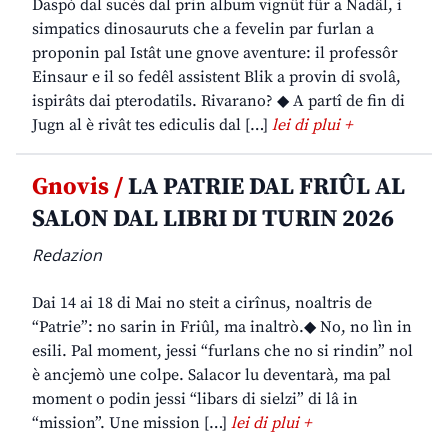
Daspò dal sucès dal prin album vignût fûr a Nadâl, i
simpatics dinosauruts che a fevelin par furlan a
proponin pal Istât une gnove aventure: il professôr
Einsaur e il so fedêl assistent Blik a provin di svolâ,
ispirâts dai pterodatils. Rivarano? ◆ A partî de fin di
Jugn al è rivât tes ediculis dal […]
lei di plui +
Gnovis /
LA PATRIE DAL FRIÛL AL
SALON DAL LIBRI DI TURIN 2026
Redazion
Dai 14 ai 18 di Mai no steit a cirînus, noaltris de
“Patrie”: no sarin in Friûl, ma inaltrò.◆ No, no lìn in
esili. Pal moment, jessi “furlans che no si rindin” nol
è ancjemò une colpe. Salacor lu deventarà, ma pal
moment o podin jessi “libars di sielzi” di lâ in
“mission”. Une mission […]
lei di plui +