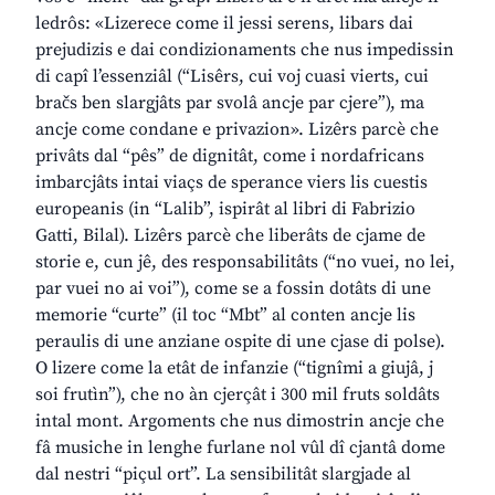
ledrôs: «Lizerece come il jessi serens, libars dai
prejudizis e dai condizionaments che nus impedissin
di capî l’essenziâl (“Lisêrs, cui voj cuasi vierts, cui
bračs ben slargjâts par svolâ ancje par cjere”), ma
ancje come condane e privazion». Lizêrs parcè che
privâts dal “pês” de dignitât, come i nordafricans
imbarcjâts intai viaçs de sperance viers lis cuestis
europeanis (in “Lalib”, ispirât al libri di Fabrizio
Gatti, Bilal). Lizêrs parcè che liberâts de cjame de
storie e, cun jê, des responsabilitâts (“no vuei, no lei,
par vuei no ai voi”), come se a fossin dotâts di une
memorie “curte” (il toc “Mbt” al conten ancje lis
peraulis di une anziane ospite di une cjase di polse).
O lizere come la etât de infanzie (“tignîmi a giujâ, j
soi frutìn”), che no àn cjerçât i 300 mil fruts soldâts
intal mont. Argoments che nus dimostrin ancje che
fâ musiche in lenghe furlane nol vûl dî cjantâ dome
dal nestri “piçul ort”. La sensibilitât slargjade al