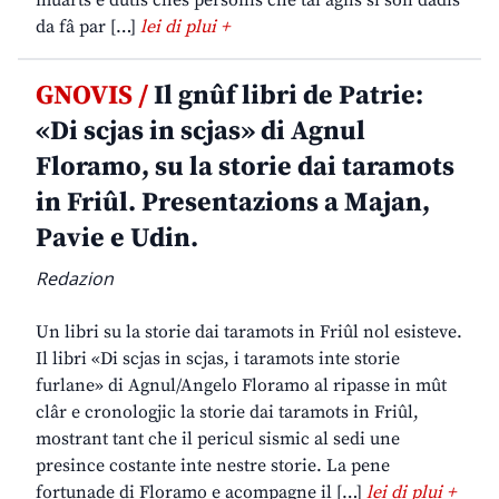
muarts e dutis chês personis che tai agns si son dadis
da fâ par […]
lei di plui +
GNOVIS /
Il gnûf libri de Patrie:
«Di scjas in scjas» di Agnul
Floramo, su la storie dai taramots
in Friûl. Presentazions a Majan,
Pavie e Udin.
Redazion
Un libri su la storie dai taramots in Friûl nol esisteve.
Il libri «Di scjas in scjas, i taramots inte storie
furlane» di Agnul/Angelo Floramo al ripasse in mût
clâr e cronologjic la storie dai taramots in Friûl,
mostrant tant che il pericul sismic al sedi une
presince costante inte nestre storie. La pene
fortunade di Floramo e acompagne il […]
lei di plui +