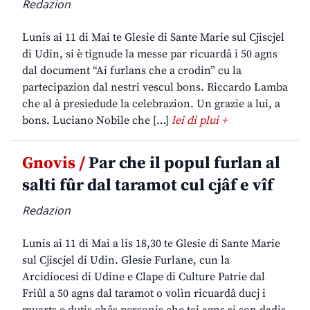
Redazion
Lunis ai 11 di Mai te Glesie di Sante Marie sul Cjiscjel
di Udin, si è tignude la messe par ricuardâ i 50 agns
dal document “Ai furlans che a crodin” cu la
partecipazion dal nestri vescul bons. Riccardo Lamba
che al à presiedude la celebrazion. Un grazie a lui, a
bons. Luciano Nobile che […]
lei di plui +
Gnovis /
Par che il popul furlan al
salti fûr dal taramot cul cjâf e vîf
Redazion
Lunis ai 11 di Mai a lis 18,30 te Glesie di Sante Marie
sul Cjiscjel di Udin. Glesie Furlane, cun la
Arcidiocesi di Udine e Clape di Culture Patrie dal
Friûl a 50 agns dal taramot o volìn ricuardâ ducj i