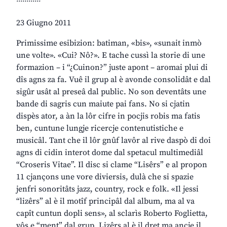
23 Giugno 2011
Primissime esibizion: batiman, «bis», «sunait inmò
une volte». «Cui? Nô?». E tache cussì la storie di une
formazion – i “¿Cuinon?” juste apont – aromai plui di
dîs agns za fa. Vuê il grup al è avonde consolidât e dal
sigûr usât al preseâ dal public. No son deventâts une
bande di sagris cun maiute pai fans. No si cjatin
dispès ator, a àn la lôr cifre in pocjis robis ma fatis
ben, cuntune lungje ricercje contenutistiche e
musicâl. Tant che il lôr gnûf lavôr al rive daspò di doi
agns di cidin interot dome dal spetacul multimediâl
“Croseris Vitae”. Il disc si clame “Lisêrs” e al propon
11 cjançons une vore diviersis, dulà che si spazie
jenfri sonoritâts jazz, country, rock e folk. «Il jessi
“lizêrs” al è il motîf principâl dal album, ma al va
capît cuntun dopli sens», al sclarìs Roberto Foglietta,
vôs e “ment” dal grup. Lizêrs al è il dret ma ancje il