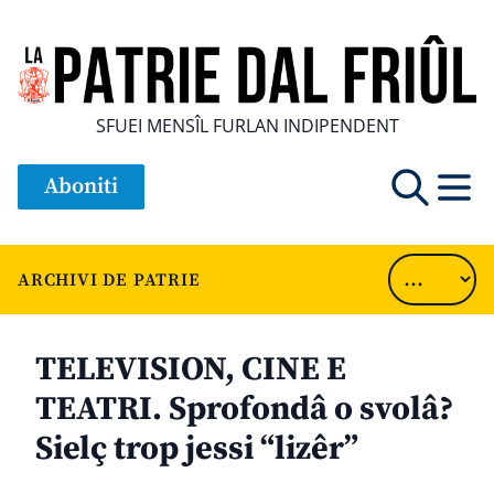
SFUEI MENSÎL FURLAN INDIPENDENT
Aboniti
ARCHIVI DE PATRIE
TELEVISION, CINE E
TEATRI. Sprofondâ o svolâ?
Sielç trop jessi “lizêr”
............