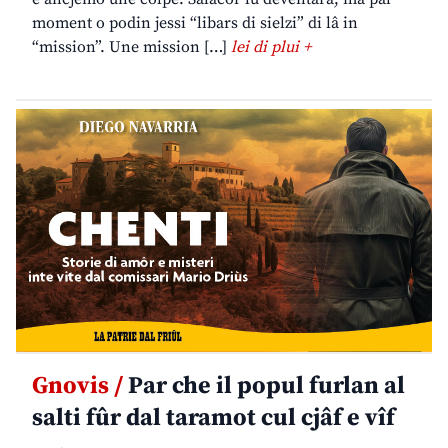
moment o podin jessi “libars di sielzi” di lâ in
“mission”. Une mission […]
lei di plui +
Gnovis /
Par che il popul furlan al
salti fûr dal taramot cul cjâf e vîf