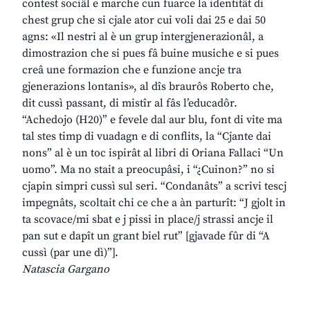
contest sociâl e marche cun fuarce la identitât di
chest grup che si cjale ator cui voli dai 25 e dai 50
agns: «Il nestri al è un grup intergjenerazionâl, a
dimostrazion che si pues fâ buine musiche e si pues
creâ une formazion che e funzione ancje tra
gjenerazions lontanis», al dîs braurôs Roberto che,
dit cussì passant, di mistîr al fâs l’educadôr.
“Achedojo (H20)” e fevele dal aur blu, font di vite ma
tal stes timp di vuadagn e di conflits, la “Cjante dai
nons” al è un toc ispirât al libri di Oriana Fallaci “Un
uomo”. Ma no stait a preocupâsi, i “¿Cuinon?” no si
cjapin simpri cussì sul seri. “Condanâts” a scrivi tescj
impegnâts, scoltait chi ce che a àn parturît: “J gjolt in
ta scovace/mi sbat e j pissi in place/j strassi ancje il
pan sut e dapît un grant biel rut” [gjavade fûr di “A
cussì (par une dì)”].
Natascia Gargano