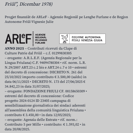
Friûl”, Dicembar 1978)
Progjet finanziât de ARLeF - Agjenzie Regjonâl pe Lenghe Furlane e de Regjon
Autonome Friûl-Vignesie Julie
ANNO 2025
– Contributi ricevuti da Clape di
Culture Patrie dal Friûl – c.f. 01299830305
– erogante: A.R.L.E.F. (Agenzia Regionale per la
Lingua Friulana) C.F. 94094780304 • rif. norm. L.R.
N.29/2007 ART.23 c.2 bis e ART.24 c.7 e 10 • estremi
del decreto di concessione: DECRETO N. 261 del
25/10/2022 importo contributo € 3.500,00 (saldo) in
data 06/11/2025 • DECRETO N. 173 del 27/06/2025 €
34.842,23 in data 31/07/2025;
– erogante: FONDAZIONE FRIULI CF. 00158650309 •
estremi del decreto di concessione: Codice
progetto 2024-0124 ID 23405 campagna di
sensibilizzazione giornalistica dei sindaci aderenti
all’assemblea della comunità linguistica Friulana •
contributo € 3.450,00 • in data 12/05/2025;
– erogante: Agenzia delle Entrate • rif. norm.:
Contributo 5 per Mille • contributo: € 1.593,02 • in
data 20/08/2025.