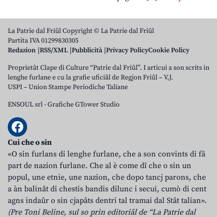
La Patrie dal Friûl Copyright © La Patrie dal Friûl
Partita IVA 01299830305
Redazion
RSS/XML
Pubblicità
Privacy Policy
Cookie Policy
Proprietât Clape di Culture “Patrie dal Friûl”. I articui a son scrits in
lenghe furlane e cu la grafie uficiâl de Regjon Friûl – V.J.
USPI – Union Stampe Periodiche Taliane
ENSOUL srl
-
Grafiche GTower Studio
Cui che o sin
«O sin furlans di lenghe furlane, che a son convints di fâ
part de nazion furlane. Che al è come dî che o sin un
popul, une etnie, une nazion, che dopo tancj parons, che
a àn balinât di chestis bandis dilunc i secui, cumò di cent
agns indaûr o sin cjapâts dentri tal tramai dal Stât talian».
(Pre Toni Beline, sul so prin editoriâl de “La Patrie dal