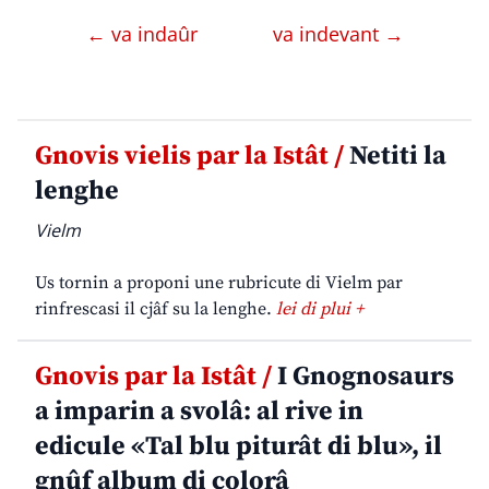
← va indaûr
va indevant →
Gnovis vielis par la Istât /
Netiti la
lenghe
Vielm
Us tornin a proponi une rubricute di Vielm par
rinfrescasi il cjâf su la lenghe.
lei di plui +
Gnovis par la Istât /
I Gnognosaurs
a imparin a svolâ: al rive in
edicule «Tal blu piturât di blu», il
gnûf album di colorâ