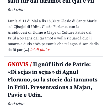
salti fûr dal taramot cul cjâf e vîf
Redazion
Lunis ai 11 di Mai a lis 18,30 te Glesie di Sante Marie
sul Cjiscjel di Udin. Glesie Furlane, cun la
Arcidiocesi di Udine e Clape di Culture Patrie dal
Friûl a 50 agns dal taramot o volìn ricuardâ ducj i
muarts e dutis chês personis che tai agns si son dadis
da fâ par […]
lei di plui +
GNOVIS /
Il gnûf libri de Patrie:
«Di scjas in scjas» di Agnul
Floramo, su la storie dai taramots
in Friûl. Presentazions a Majan,
Pavie e Udin.
Redazion