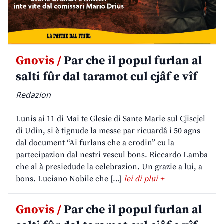
Gnovis /
Par che il popul furlan al
salti fûr dal taramot cul cjâf e vîf
Redazion
Lunis ai 11 di Mai te Glesie di Sante Marie sul Cjiscjel
di Udin, si è tignude la messe par ricuardâ i 50 agns
dal document “Ai furlans che a crodin” cu la
partecipazion dal nestri vescul bons. Riccardo Lamba
che al à presiedude la celebrazion. Un grazie a lui, a
bons. Luciano Nobile che […]
lei di plui +
Gnovis /
Par che il popul furlan al