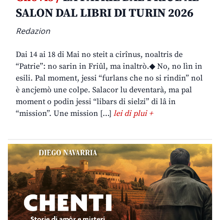
SALON DAL LIBRI DI TURIN 2026
Redazion
Dai 14 ai 18 di Mai no steit a cirînus, noaltris de
“Patrie”: no sarin in Friûl, ma inaltrò.◆ No, no lìn in
esili. Pal moment, jessi “furlans che no si rindin” nol
è ancjemò une colpe. Salacor lu deventarà, ma pal
moment o podin jessi “libars di sielzi” di lâ in
“mission”. Une mission […]
lei di plui +