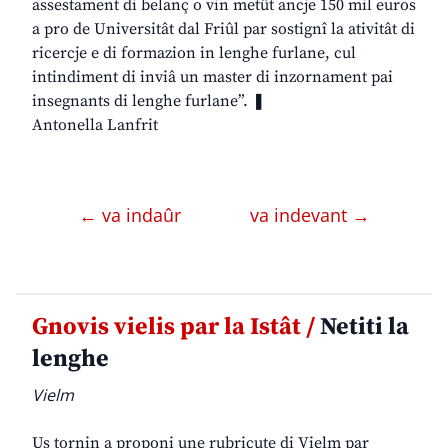
assestament di belanç o vin metût ancje 150 mil euros
a pro de Universitât dal Friûl par sostignî la ativitât di
ricercje e di formazion in lenghe furlane, cul
intindiment di inviâ un master di inzornament pai
insegnants di lenghe furlane”. ❚
Antonella Lanfrit
← va indaûr
va indevant →
Gnovis vielis par la Istât /
Netiti la
lenghe
Vielm
Us tornin a proponi une rubricute di Vielm par