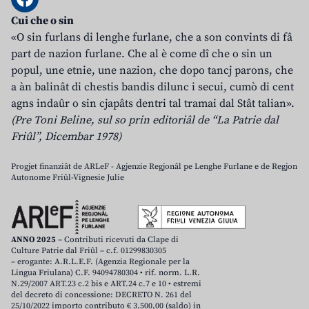
Cui che o sin
«O sin furlans di lenghe furlane, che a son convints di fâ
part de nazion furlane. Che al è come dî che o sin un
popul, une etnie, une nazion, che dopo tancj parons, che
a àn balinât di chestis bandis dilunc i secui, cumò di cent
agns indaûr o sin cjapâts dentri tal tramai dal Stât talian».
(Pre Toni Beline, sul so prin editoriâl de “La Patrie dal
Friûl”, Dicembar 1978)
Progjet finanziât de ARLeF - Agjenzie Regjonâl pe Lenghe Furlane e de Regjon
Autonome Friûl-Vignesie Julie
ANNO 2025
– Contributi ricevuti da Clape di
Culture Patrie dal Friûl – c.f. 01299830305
– erogante: A.R.L.E.F. (Agenzia Regionale per la
Lingua Friulana) C.F. 94094780304 • rif. norm. L.R.
N.29/2007 ART.23 c.2 bis e ART.24 c.7 e 10 • estremi
del decreto di concessione: DECRETO N. 261 del
25/10/2022 importo contributo € 3.500,00 (saldo) in