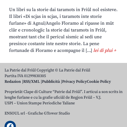
Un libri su la storie dai taramots in Friûl nol esisteve.
Il libri «Di scjas in scjas, i taramots inte storie
furlane» di Agnul/Angelo Floramo al ripasse in mût
clâr e cronologjic la storie dai taramots in Friûl,
mostrant tant che il pericul sismic al sedi une
presince costante inte nestre storie. La pene
fortunade di Floramo e acompagne il […]
lei di plui +
La Patrie dal Friûl Copyright © La Patrie dal Friûl
Partita IVA 01299830305
Redazion
RSS/XML
Pubblicità
Privacy Policy
Cookie Policy
Proprietât Clape di Culture “Patrie dal Friûl”. I articui a son scrits in
lenghe furlane e cu la grafie uficiâl de Regjon Friûl – V.J.
USPI – Union Stampe Periodiche Taliane
ENSOUL srl
-
Grafiche GTower Studio