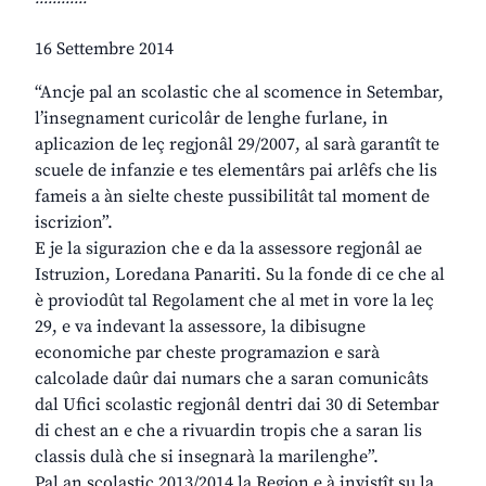
16 Settembre 2014
“Ancje pal an scolastic che al scomence in Setembar,
l’insegnament curicolâr de lenghe furlane, in
aplicazion de leç regjonâl 29/2007, al sarà garantît te
scuele de infanzie e tes elementârs pai arlêfs che lis
fameis a àn sielte cheste pussibilitât tal moment de
iscrizion”.
E je la sigurazion che e da la assessore regjonâl ae
Istruzion, Loredana Panariti. Su la fonde di ce che al
è proviodût tal Regolament che al met in vore la leç
29, e va indevant la assessore, la dibisugne
economiche par cheste programazion e sarà
calcolade daûr dai numars che a saran comunicâts
dal Ufici scolastic regjonâl dentri dai 30 di Setembar
di chest an e che a rivuardin tropis che a saran lis
classis dulà che si insegnarà la marilenghe”.
Pal an scolastic 2013/2014 la Regjon e à invistît su la