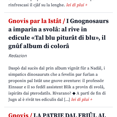
rinfrescasi il cjâf su la lenghe.
lei di plui +
Gnovis par la Istât /
I Gnognosaurs
a imparin a svolâ: al rive in
edicule «Tal blu piturât di blu», il
gnûf album di colorâ
Redazion
Daspò dal sucès dal prin album vignût fûr a Nadâl, i
simpatics dinosauruts che a fevelin par furlan a
proponin pal Istât une gnove aventure: il professôr
Einsaur e il so fedêl assistent Blik a provin di svolâ,
ispirâts dai pterodatils. Rivarano? ◆ A partî de fin di
Jugn al è rivât tes ediculis dal […]
lei di plui +
Gnovis /
LA PATRIE DAL FRIÛL AL