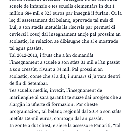
scuele de infanzie e tes scuelis elementârs in dut 1
milion 684 mil e 823 euros par insegnâ il furlan. Cu la
leç di assestament dal belanç, aprovade tal mês di
Lui, a son stadis metudis lis risorsis par permeti di
cuvierzi i coscj dal insegnament ancje pal prossim an
scolastic, in relazion ae dibisugne che si è mostrade
tai agns passâts.
Tal 2012-2013, i fruts che a àn domandât
l’insegnament a scuele a son stâts 31 mil e l’an passât
a son cressût, rivant a 34 mil. Pal prossim an
scolastic, come che si à dit, i numars si ju varà dentri
de fin di Setembar.
Tes scuelis mediis, invezit, l’insegnament de
marilenghe al sarà garantît te suaze dai progjets che a
slargjin la ufierte di formazion. Par cheste
programazion, tal belanç regjonâl dal 2014 a son stâts
metûts 150mil euros, compagn dal an passât.
In zonte a dut chest, e siere la assessore Panariti, “tal