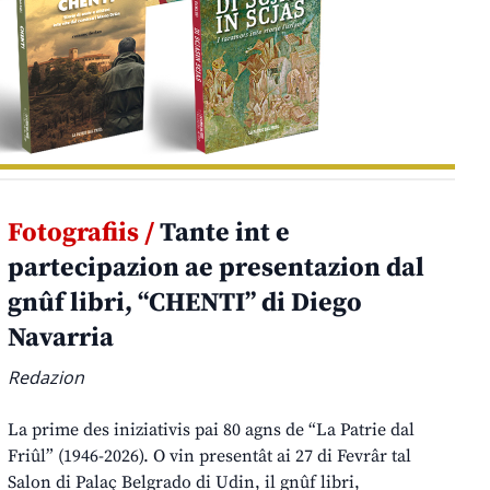
Fotografiis /
Tante int e
partecipazion ae presentazion dal
gnûf libri, “CHENTI” di Diego
Navarria
Redazion
La prime des iniziativis pai 80 agns de “La Patrie dal
Friûl” (1946-2026). O vin presentât ai 27 di Fevrâr tal
Salon di Palaç Belgrado di Udin, il gnûf libri,