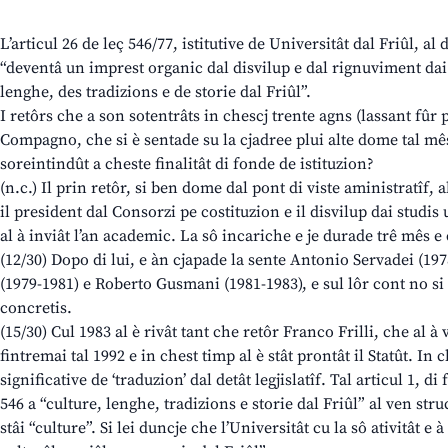
L’articul 26 de leç 546/77, istitutive de Universitât dal Friûl, al 
“deventâ un imprest organic dal disvilup e dal rignuviment dai 
lenghe, des tradizions e de storie dal Friûl”.
I retôrs che a son sotentrâts in chescj trente agns (lassant fûr p
Compagno, che si è sentade su la cjadree plui alte dome tal mê
soreintindût a cheste finalitât di fonde de istituzion?
(n.c.) Il prin retôr, si ben dome dal pont di viste aministratîf, 
il president dal Consorzi pe costituzion e il disvilup dai studis 
al à inviât l’an academic. La sô incariche e je durade trê mês e 
(12/30) Dopo di lui, e àn cjapade la sente Antonio Servadei (1
(1979-1981) e Roberto Gusmani (1981-1983), e sul lôr cont no si c
concretis.
(15/30) Cul 1983 al è rivât tant che retôr Franco Frilli, che al à
fintremai tal 1992 e in chest timp al è stât prontât il Statût. In 
significative de ‘traduzion’ dal detât legjislatîf. Tal articul 1, di 
546 a “culture, lenghe, tradizions e storie dal Friûl” al ven str
stâi “culture”. Si lei duncje che l’Universitât cu la sô ativitât e à