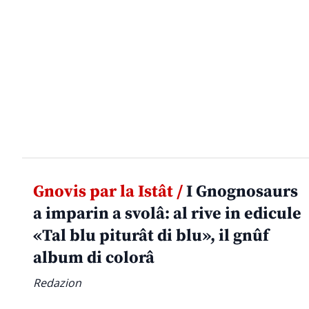
Gnovis par la Istât /
I Gnognosaurs
a imparin a svolâ: al rive in edicule
«Tal blu piturât di blu», il gnûf
album di colorâ
Redazion