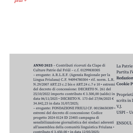
plui +
ANNO 2025
– Contributi ricevuti da Clape di
La Patrie
Culture Patrie dal Friûl – c.f. 01299830305
Partita 
– erogante: A.R.L.E.F. (Agenzia Regionale per la
Redazio
Lingua Friulana) C.F. 94094780304 • rif. norm. L.R.
Cookie P
N.29/2007 ART.23 c.2 bis e ART.24 c.7 e 10 • estremi
del decreto di concessione: DECRETO N. 261 del
25/10/2022 importo contributo € 3.500,00 (saldo) in
Proprietâ
data 06/11/2025 • DECRETO N. 173 del 27/06/2025 €
scrits in
34.842,23 in data 31/07/2025;
V.J.
– erogante: FONDAZIONE FRIULI CF. 00158650309 •
USPI – U
estremi del decreto di concessione: Codice
progetto 2024-0124 ID 23405 campagna di
sensibilizzazione giornalistica dei sindaci aderenti
ENSOUL 
all’assemblea della comunità linguistica Friulana •
contributo € 3.450,00 • in data 12/05/2025;