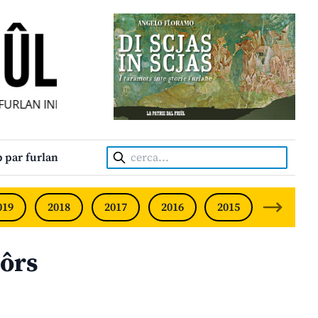
RLAN INDIPENDENT • INDEPENDENT FRIULIAN MONTHLY • 
Cerca:
 par furlan
019
2018
2017
2016
2015
2014
tôrs