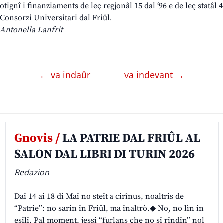
otignî i finanziaments de leç regjonâl 15 dal ‘96 e de leç statâl 4
Consorzi Universitari dal Friûl.
Antonella Lanfrit
← va indaûr
va indevant →
Gnovis /
LA PATRIE DAL FRIÛL AL
SALON DAL LIBRI DI TURIN 2026
Redazion
Dai 14 ai 18 di Mai no steit a cirînus, noaltris de
“Patrie”: no sarin in Friûl, ma inaltrò.◆ No, no lìn in
esili. Pal moment, jessi “furlans che no si rindin” nol