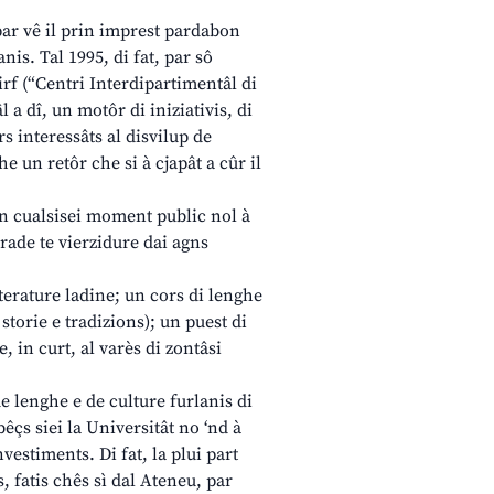
 par vê il prin imprest pardabon
nis. Tal 1995, di fat, par sô
irf (“Centri Interdipartimentâl di
l a dî, un motôr di iniziativis, di
s interessâts al disvilup de
e un retôr che si à cjapât a cûr il
 in cualsisei moment public nol à
rade te vierzidure dai agns
eterature ladine; un cors di lenghe
storie e tradizions); un puest di
, in curt, al varès di zontâsi
de lenghe e de culture furlanis di
bêçs siei la Universitât no ‘nd à
vestiments. Di fat, la plui part
s, fatis chês sì dal Ateneu, par