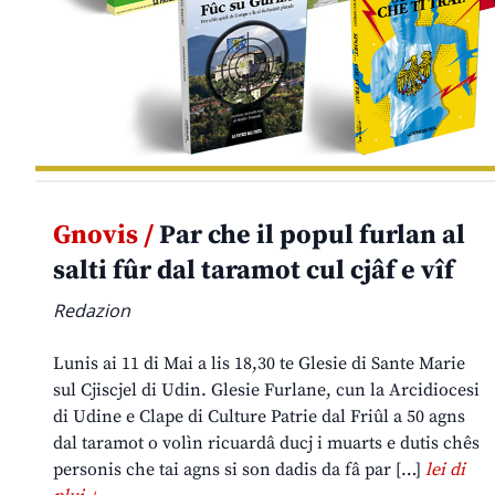
Gnovis /
Par che il popul furlan al
salti fûr dal taramot cul cjâf e vîf
Redazion
Lunis ai 11 di Mai a lis 18,30 te Glesie di Sante Marie
sul Cjiscjel di Udin. Glesie Furlane, cun la Arcidiocesi
di Udine e Clape di Culture Patrie dal Friûl a 50 agns
dal taramot o volìn ricuardâ ducj i muarts e dutis chês
personis che tai agns si son dadis da fâ par […]
lei di