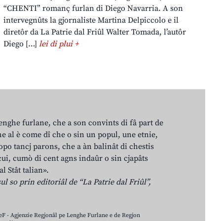
“CHENTI” romanç furlan di Diego Navarria. A son
intervegnûts la gjornaliste Martina Delpiccolo e il
diretôr da La Patrie dal Friûl Walter Tomada, l’autôr
Diego […]
lei di plui +
lenghe furlane, che a son convints di fâ part de
e al è come dî che o sin un popul, une etnie,
po tancj parons, che a àn balinât di chestis
cui, cumò di cent agns indaûr o sin cjapâts
al Stât talian».
ul so prin editoriâl de “La Patrie dal Friûl”,
LeF - Agjenzie Regjonâl pe Lenghe Furlane e de Regjon