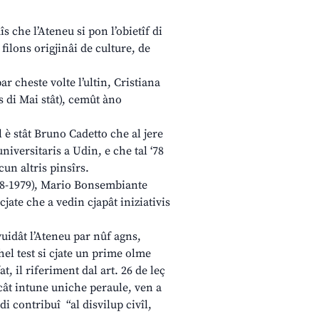
dîs che l’Ateneu si pon l’obietîf di
filons origjinâi de culture, de
ar cheste volte l’ultin, Cristiana
s di Mai stât), cemût àno
al è stât Bruno Cadetto che al jere
universitaris a Udin, e che tal ‘78
cun altris pinsîrs.
978-1979), Mario Bonsembiante
jate che a vedin cjapât iniziativis
 vuidât l’Ateneu par nûf agns,
chel test si cjate un prime olme
fat, il riferiment dal art. 26 de leç
ucât intune uniche peraule, ven a
 di contribuî “al disvilup civîl,