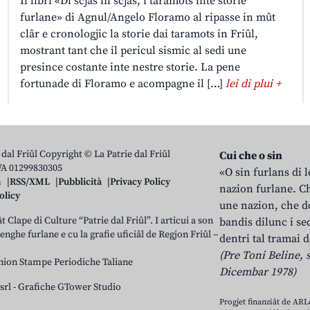
Il libri «Di scjas in scjas, i taramots inte storie
furlane» di Agnul/Angelo Floramo al ripasse in mût
clâr e cronologjic la storie dai taramots in Friûl,
mostrant tant che il pericul sismic al sedi une
presince costante inte nestre storie. La pene
fortunade di Floramo e acompagne il […]
lei di plui +
 dal Friûl Copyright © La Patrie dal Friûl
Cui che o sin
IVA 01299830305
«O sin furlans di 
n
RSS/XML
Pubblicità
Privacy Policy
nazion furlane. Ch
olicy
une nazion, che do
t Clape di Culture “Patrie dal Friûl”. I articui a son
bandis dilunc i se
 lenghe furlane e cu la grafie uficiâl de Regjon Friûl –
dentri tal tramai d
(Pre Toni Beline, s
nion Stampe Periodiche Taliane
Dicembar 1978)
srl
-
Grafiche GTower Studio
Progjet finanziât de AR