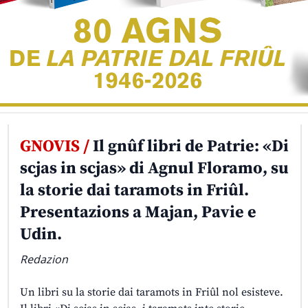
GNOVIS /
Il gnûf libri de Patrie: «Di
scjas in scjas» di Agnul Floramo, su
la storie dai taramots in Friûl.
Presentazions a Majan, Pavie e
Udin.
Redazion
Un libri su la storie dai taramots in Friûl nol esisteve.