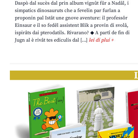
Daspò dal sucès dal prin album vignût fûr a Nadâl, i
simpatics dinosauruts che a fevelin par furlan a
proponin pal Istât une gnove aventure: il professôr
Einsaur e il so fedêl assistent Blik a provin di svolâ,
ispirâts dai pterodatils. Rivarano? ◆ A partî de fin di
Jugn al è rivât tes ediculis dal […]
lei di plui +