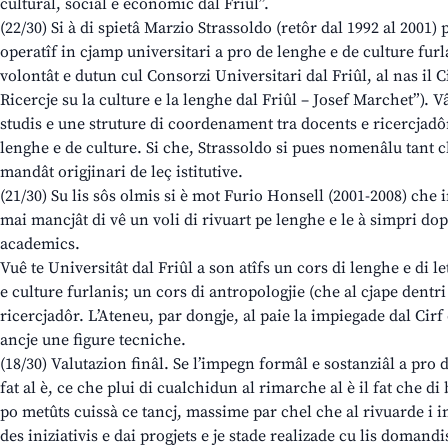
culturâl, sociâl e economic dal Friûl”.
(22/30) Si à di spietâ Marzio Strassoldo (retôr dal 1992 al 2001)
operatîf in cjamp universitari a pro de lenghe e de culture furla
volontât e dutun cul Consorzi Universitari dal Friûl, al nas il C
Ricercje su la culture e la lenghe dal Friûl – Josef Marchet”). Vâ
studis e une struture di coordenament tra docents e ricercjadôr
lenghe e de culture. Si che, Strassoldo si pues nomenâlu tant ch
mandât origjinari de leç istitutive.
(21/30) Su lis sôs olmis si è mot Furio Honsell (2001-2008) che
mai mancjât di vê un voli di rivuart pe lenghe e le à simpri dop
academics.
Vuê te Universitât dal Friûl a son atîfs un cors di lenghe e di l
e culture furlanis; un cors di antropologjie (che al cjape dentri 
ricercjadôr. L’Ateneu, par dongje, al paie la impiegade dal Cirf e
ancje une figure tecniche.
(18/30) Valutazion finâl. Se l’impegn formâl e sostanziâl a pro 
fat al è, ce che plui di cualchidun al rimarche al è il fat che di 
po metûts cuissà ce tancj, massime par chel che al rivuarde i in
des iniziativis e dai progjets e je stade realizade cu lis domandi