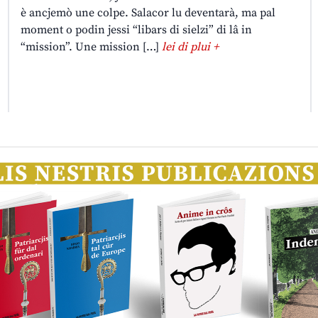
è ancjemò une colpe. Salacor lu deventarà, ma pal
moment o podin jessi “libars di sielzi” di lâ in
“mission”. Une mission […]
lei di plui +