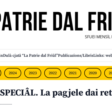
SFUEI MENSÎL FU
in
Dulà cjatâ “La Patrie dal Friûl”
Publicazions/Libris
Links: web
2024
2023
2022
2021
2020
2
SPECIÂL. La pagjele dai re
............