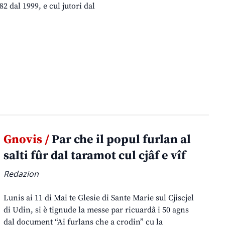
82 dal 1999, e cul jutori dal
Gnovis /
Par che il popul furlan al
salti fûr dal taramot cul cjâf e vîf
Redazion
Lunis ai 11 di Mai te Glesie di Sante Marie sul Cjiscjel
di Udin, si è tignude la messe par ricuardâ i 50 agns
dal document “Ai furlans che a crodin” cu la