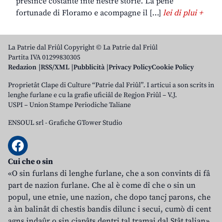
presince costante inte nestre storie. La pene
fortunade di Floramo e acompagne il […]
lei di plui +
La Patrie dal Friûl Copyright © La Patrie dal Friûl
Partita IVA 01299830305
Redazion
RSS/XML
Pubblicità
Privacy Policy
Cookie Policy
Proprietât Clape di Culture “Patrie dal Friûl”. I articui a son scrits in
lenghe furlane e cu la grafie uficiâl de Regjon Friûl – V.J.
USPI – Union Stampe Periodiche Taliane
ENSOUL srl
-
Grafiche GTower Studio
Cui che o sin
«O sin furlans di lenghe furlane, che a son convints di fâ
part de nazion furlane. Che al è come dî che o sin un
popul, une etnie, une nazion, che dopo tancj parons, che
a àn balinât di chestis bandis dilunc i secui, cumò di cent
agns indaûr o sin cjapâts dentri tal tramai dal Stât talian».