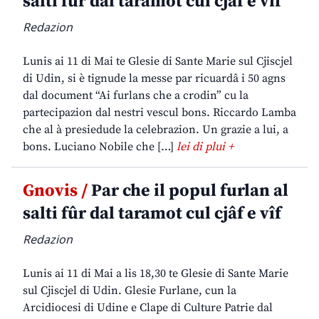
salti fûr dal taramot cul cjâf e vîf
Redazion
Lunis ai 11 di Mai te Glesie di Sante Marie sul Cjiscjel
di Udin, si è tignude la messe par ricuardâ i 50 agns
dal document “Ai furlans che a crodin” cu la
partecipazion dal nestri vescul bons. Riccardo Lamba
che al à presiedude la celebrazion. Un grazie a lui, a
bons. Luciano Nobile che […]
lei di plui +
Gnovis /
Par che il popul furlan al
salti fûr dal taramot cul cjâf e vîf
Redazion
Lunis ai 11 di Mai a lis 18,30 te Glesie di Sante Marie
sul Cjiscjel di Udin. Glesie Furlane, cun la
Arcidiocesi di Udine e Clape di Culture Patrie dal