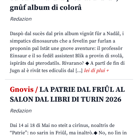
gnûf album di colorâ
Redazion
Daspò dal sucès dal prin album vignût fûr a Nadâl, i
simpatics dinosauruts che a fevelin par furlan a
proponin pal Istât une gnove aventure: il professôr
Einsaur e il so fedêl assistent Blik a provin di svolâ,
ispirâts dai pterodatils. Rivarano? ◆ A partî de fin di
Jugn al è rivât tes ediculis dal […]
lei di plui +
Gnovis /
LA PATRIE DAL FRIÛL AL
SALON DAL LIBRI DI TURIN 2026
Redazion
Dai 14 ai 18 di Mai no steit a cirînus, noaltris de
“Patrie”: no sarin in Friûl, ma inaltrò.◆ No, no lìn in