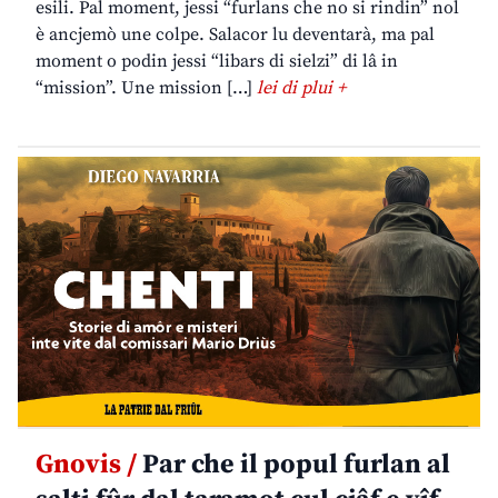
esili. Pal moment, jessi “furlans che no si rindin” nol
è ancjemò une colpe. Salacor lu deventarà, ma pal
moment o podin jessi “libars di sielzi” di lâ in
“mission”. Une mission […]
lei di plui +
Gnovis /
Par che il popul furlan al