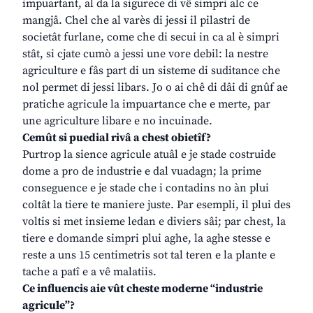
impuartant, al da la sigurece di vê simpri alc ce
mangjâ. Chel che al varès di jessi il pilastri de
societât furlane, come che di secui in ca al è simpri
stât, si cjate cumò a jessi une vore debil: la nestre
agriculture e fâs part di un sisteme di suditance che
nol permet di jessi libars. Jo o ai chê di dâi di gnûf ae
pratiche agricule la impuartance che e merte, par
une agriculture libare e no incuinade.
Cemût si puedial rivâ a chest obietîf?
Purtrop la sience agricule atuâl e je stade costruide
dome a pro de industrie e dal vuadagn; la prime
conseguence e je stade che i contadins no àn plui
coltât la tiere te maniere juste. Par esempli, il plui des
voltis si met insieme ledan e diviers sâi; par chest, la
tiere e domande simpri plui aghe, la aghe stesse e
reste a uns 15 centimetris sot tal teren e la plante e
tache a patî e a vê malatiis.
Ce influencis aie vût cheste moderne “industrie
agricule”?