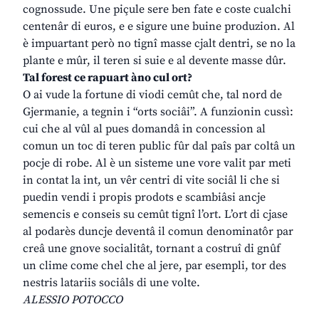
cognossude. Une piçule sere ben fate e coste cualchi
centenâr di euros, e e sigure une buine produzion. Al
è impuartant però no tignî masse cjalt dentri, se no la
plante e mûr, il teren si suie e al devente masse dûr.
Tal forest ce rapuart àno cul ort?
O ai vude la fortune di viodi cemût che, tal nord de
Gjermanie, a tegnin i “orts sociâi”. A funzionin cussì:
cui che al vûl al pues domandâ in concession al
comun un toc di teren public fûr dal paîs par coltâ un
pocje di robe. Al è un sisteme une vore valit par meti
in contat la int, un vêr centri di vite sociâl li che si
puedin vendi i propis prodots e scambiâsi ancje
semencis e conseis su cemût tignî l’ort. L’ort di cjase
al podarès duncje deventâ il comun denominatôr par
creâ une gnove socialitât, tornant a costruî di gnûf
un clime come chel che al jere, par esempli, tor des
nestris latariis sociâls di une volte.
ALESSIO POTOCCO