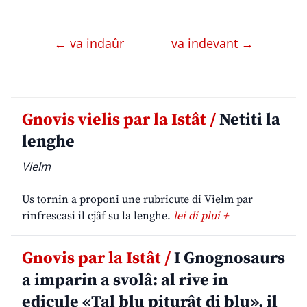
← va indaûr
va indevant →
Gnovis vielis par la Istât /
Netiti la
lenghe
Vielm
Us tornin a proponi une rubricute di Vielm par
rinfrescasi il cjâf su la lenghe.
lei di plui +
Gnovis par la Istât /
I Gnognosaurs
a imparin a svolâ: al rive in
edicule «Tal blu piturât di blu», il