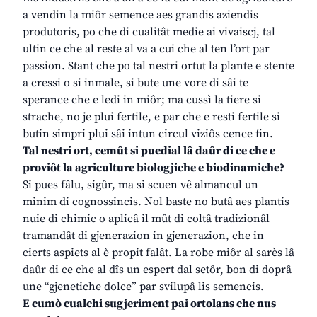
a vendin la miôr semence aes grandis aziendis
produtoris, po che di cualitât medie ai vivaiscj, tal
ultin ce che al reste al va a cui che al ten l’ort par
passion. Stant che po tal nestri ortut la plante e stente
a cressi o si inmale, si bute une vore di sâi te
sperance che e ledi in miôr; ma cussì la tiere si
strache, no je plui fertile, e par che e resti fertile si
butin simpri plui sâi intun circul viziôs cence fin.
Tal nestri ort, cemût si puedial lâ daûr di ce che e
proviôt la agriculture biologjiche e biodinamiche?
Si pues fâlu, sigûr, ma si scuen vê almancul un
minim di cognossincis. Nol baste no butâ aes plantis
nuie di chimic o aplicâ il mût di coltâ tradizionâl
tramandât di gjenerazion in gjenerazion, che in
cierts aspiets al è propit falât. La robe miôr al sarès lâ
daûr di ce che al dîs un espert dal setôr, bon di doprâ
une “gjenetiche dolce” par svilupâ lis semencis.
E cumò cualchi sugjeriment pai ortolans che nus