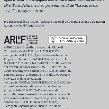
(Pre Toni Beline, sul so prin editoriâl de “La Patrie dal
Friûl”, Dicembar 1978)
Progjet finanziât de ARLeF - Agjenzie Regjonâl pe Lenghe Furlane e de Regjon
Autonome Friûl-Vignesie Julie
ANNO 2025
– Contributi ricevuti da Clape di
Culture Patrie dal Friûl – c.f. 01299830305
– erogante: A.R.L.E.F. (Agenzia Regionale per la
Lingua Friulana) C.F. 94094780304 • rif. norm. L.R.
N.29/2007 ART.23 c.2 bis e ART.24 c.7 e 10 • estremi
del decreto di concessione: DECRETO N. 261 del
25/10/2022 importo contributo € 3.500,00 (saldo) in
data 06/11/2025 • DECRETO N. 173 del 27/06/2025 €
34.842,23 in data 31/07/2025;
– erogante: FONDAZIONE FRIULI CF. 00158650309 •
estremi del decreto di concessione: Codice
progetto 2024-0124 ID 23405 campagna di
sensibilizzazione giornalistica dei sindaci aderenti
all’assemblea della comunità linguistica Friulana •
contributo € 3.450,00 • in data 12/05/2025;
– erogante: Agenzia delle Entrate • rif. norm.: