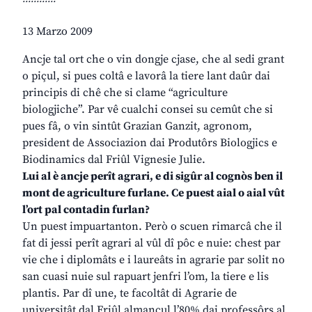
13 Marzo 2009
Ancje tal ort che o vin dongje cjase, che al sedi grant
o piçul, si pues coltâ e lavorâ la tiere lant daûr dai
principis di chê che si clame “agriculture
biologjiche”. Par vê cualchi consei su cemût che si
pues fâ, o vin sintût Grazian Ganzit, agronom,
president de Associazion dai Produtôrs Biologjics e
Biodinamics dal Friûl Vignesie Julie.
Lui al è ancje perît agrari, e di sigûr al cognòs ben il
mont de agriculture furlane. Ce puest aial o aial vût
l’ort pal contadin furlan?
Un puest impuartanton. Però o scuen rimarcâ che il
fat di jessi perît agrari al vûl dî pôc e nuie: chest par
vie che i diplomâts e i laureâts in agrarie par solit no
san cuasi nuie sul rapuart jenfri l’om, la tiere e lis
plantis. Par dî une, te facoltât di Agrarie de
universitât dal Friûl almancul l’80% dai professôrs al