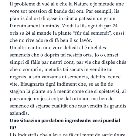
Il probleme di vuê al è che la Nature e je metude une
vore sot pression di bande dal om. Par esempli, lis
plantis dal ort di cjase in citât a patissin un grum
l’incuinament luminôs. Viodi la lûs ogni dì par 24
oris su 24 al mande la plante “fûr dal semenât”, cussì
che no rive adore di fâ ben il so lavôr.
Un altri cantin une vore delicât al è chel des
semencis che o doprìn tai nestris orts. Jo o consei
simpri di fâlis par nestri cont, par vie che dispès chês
che o comprìn, metudis tai sacuts in vendite tai
negozis, a son vanzums di semencis, debilis, cence
vite. Bisugnarès tignî indiment che, se ae fin de
stagjon la plante no à menât come che si spietavisi, al
pues ancje no jessi colpe dal ortolan, ma ben de
semence di scjarse cualitât che nus vendin lis grandis
aziendis.
Une situazion pardabon ingredeade: ce si puedial
fâ?
Lis industriis che a àn a ce fâ cul mont de agriculture