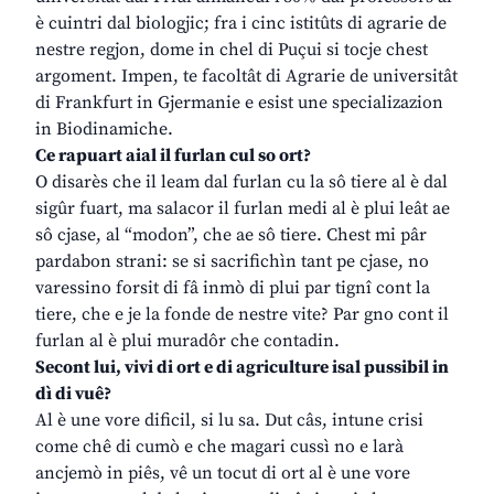
è cuintri dal biologjic; fra i cinc istitûts di agrarie de
nestre regjon, dome in chel di Puçui si tocje chest
argoment. Impen, te facoltât di Agrarie de universitât
di Frankfurt in Gjermanie e esist une specializazion
in Biodinamiche.
Ce rapuart aial il furlan cul so ort?
O disarès che il leam dal furlan cu la sô tiere al è dal
sigûr fuart, ma salacor il furlan medi al è plui leât ae
sô cjase, al “modon”, che ae sô tiere. Chest mi pâr
pardabon strani: se si sacrifichìn tant pe cjase, no
varessino forsit di fâ inmò di plui par tignî cont la
tiere, che e je la fonde de nestre vite? Par gno cont il
furlan al è plui muradôr che contadin.
Secont lui, vivi di ort e di agriculture isal pussibil in
dì di vuê?
Al è une vore dificil, si lu sa. Dut câs, intune crisi
come chê di cumò e che magari cussì no e larà
ancjemò in piês, vê un tocut di ort al è une vore