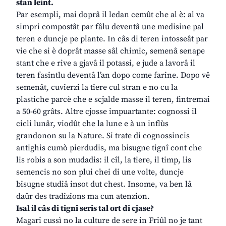
stan leint.
Par esempli, mai doprâ il ledan cemût che al è: al va
simpri compostât par fâlu deventâ une medisine pal
teren e duncje pe plante. In câs di teren intosseât par
vie che si è doprât masse sâl chimic, semenâ senape
stant che e rive a gjavâ il potassi, e jude a lavorâ il
teren fasintlu deventâ l’an dopo come farine. Dopo vê
semenât, cuvierzi la tiere cul stran e no cu la
plastiche parcè che e scjalde masse il teren, fintremai
a 50-60 grâts. Altre cjosse impuartante: cognossi il
cicli lunâr, viodût che la lune e à un inflùs
grandonon su la Nature. Si trate di cognossincis
antighis cumò pierdudis, ma bisugne tignî cont che
lis robis a son mudadis: il cîl, la tiere, il timp, lis
semencis no son plui chei di une volte, duncje
bisugne studiâ insot dut chest. Insome, va ben lâ
daûr des tradizions ma cun atenzion.
Isal il câs di tignî seris tal ort di cjase?
Magari cussì no la culture de sere in Friûl no je tant