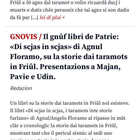
Friûl a 50 agns dal taramot o volìn ricuardâ ducj i
muarts e dutis chês personis che tai agns si son dadis
da fâ par […]
lei di plui +
GNOVIS /
Il gnûf libri de Patrie:
«Di scjas in scjas» di Agnul
Floramo, su la storie dai taramots
in Friûl. Presentazions a Majan,
Pavie e Udin.
Redazion
Un libri su la storie dai taramots in Friûl nol esisteve.
Il libri «Di scjas in scjas, i taramots inte storie
furlane» di Agnul/Angelo Floramo al ripasse in mût
clâr e cronologjic la storie dai taramots in Friûl,
mostrant tant che il pericul sismic al sedi une