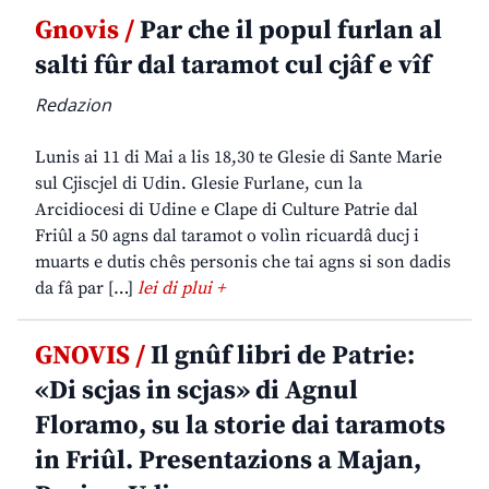
Gnovis /
Par che il popul furlan al
salti fûr dal taramot cul cjâf e vîf
Redazion
Lunis ai 11 di Mai a lis 18,30 te Glesie di Sante Marie
sul Cjiscjel di Udin. Glesie Furlane, cun la
Arcidiocesi di Udine e Clape di Culture Patrie dal
Friûl a 50 agns dal taramot o volìn ricuardâ ducj i
muarts e dutis chês personis che tai agns si son dadis
da fâ par […]
lei di plui +
GNOVIS /
Il gnûf libri de Patrie:
«Di scjas in scjas» di Agnul
Floramo, su la storie dai taramots
in Friûl. Presentazions a Majan,