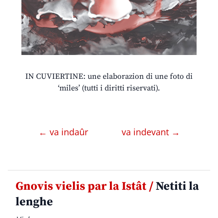
IN CUVIERTINE: une elaborazion di une foto di
‘miles’ (tutti i diritti riservati).
← va indaûr
va indevant →
Gnovis vielis par la Istât /
Netiti la
lenghe