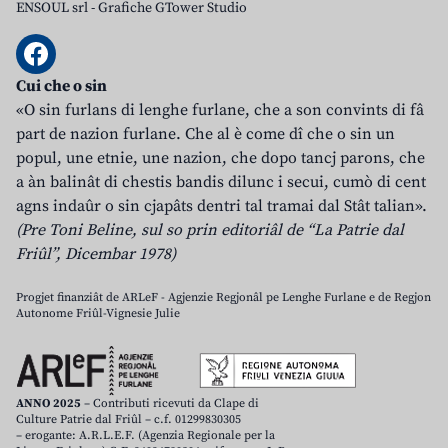
ENSOUL srl
-
Grafiche GTower Studio
Cui che o sin
«O sin furlans di lenghe furlane, che a son convints di fâ
part de nazion furlane. Che al è come dî che o sin un
popul, une etnie, une nazion, che dopo tancj parons, che
a àn balinât di chestis bandis dilunc i secui, cumò di cent
agns indaûr o sin cjapâts dentri tal tramai dal Stât talian».
(Pre Toni Beline, sul so prin editoriâl de “La Patrie dal
Friûl”, Dicembar 1978)
Progjet finanziât de ARLeF - Agjenzie Regjonâl pe Lenghe Furlane e de Regjon
Autonome Friûl-Vignesie Julie
ANNO 2025
– Contributi ricevuti da Clape di
Culture Patrie dal Friûl – c.f. 01299830305
– erogante: A.R.L.E.F. (Agenzia Regionale per la