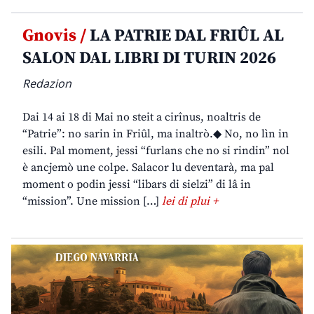
Gnovis /
LA PATRIE DAL FRIÛL AL
SALON DAL LIBRI DI TURIN 2026
Redazion
Dai 14 ai 18 di Mai no steit a cirînus, noaltris de
“Patrie”: no sarin in Friûl, ma inaltrò.◆ No, no lìn in
esili. Pal moment, jessi “furlans che no si rindin” nol
è ancjemò une colpe. Salacor lu deventarà, ma pal
moment o podin jessi “libars di sielzi” di lâ in
“mission”. Une mission […]
lei di plui +