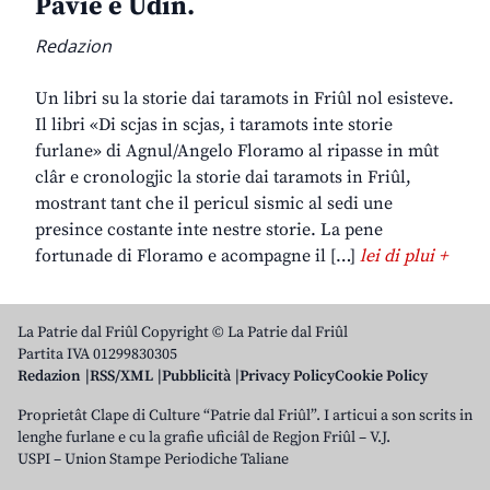
Pavie e Udin.
Redazion
Un libri su la storie dai taramots in Friûl nol esisteve.
Il libri «Di scjas in scjas, i taramots inte storie
furlane» di Agnul/Angelo Floramo al ripasse in mût
clâr e cronologjic la storie dai taramots in Friûl,
mostrant tant che il pericul sismic al sedi une
presince costante inte nestre storie. La pene
fortunade di Floramo e acompagne il […]
lei di plui +
La Patrie dal Friûl Copyright © La Patrie dal Friûl
Partita IVA 01299830305
Redazion
RSS/XML
Pubblicità
Privacy Policy
Cookie Policy
Proprietât Clape di Culture “Patrie dal Friûl”. I articui a son scrits in
lenghe furlane e cu la grafie uficiâl de Regjon Friûl – V.J.
USPI – Union Stampe Periodiche Taliane