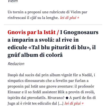
Vielm
Us tornin a proponi une rubricute di Vielm par
rinfrescasi il cjâf su la lenghe.
lei di plui +
Gnovis par la Istât /
I Gnognosaurs
a imparin a svolâ: al rive in
edicule «Tal blu piturât di blu», il
gnûf album di colorâ
Redazion
Daspò dal sucès dal prin album vignût fûr a Nadâl, i
simpatics dinosauruts che a fevelin par furlan a
proponin pal Istât une gnove aventure: il professôr
Einsaur e il so fedêl assistent Blik a provin di svolâ,
ispirâts dai pterodatils. Rivarano? ◆ A partî de fin di
Jugn al è rivât tes ediculis dal […]
lei di plui +