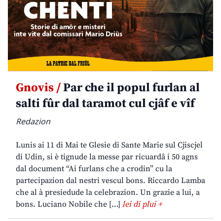
Gnovis /
Par che il popul furlan al
salti fûr dal taramot cul cjâf e vîf
Redazion
Lunis ai 11 di Mai te Glesie di Sante Marie sul Cjiscjel
di Udin, si è tignude la messe par ricuardâ i 50 agns
dal document “Ai furlans che a crodin” cu la
partecipazion dal nestri vescul bons. Riccardo Lamba
che al à presiedude la celebrazion. Un grazie a lui, a
bons. Luciano Nobile che […]
lei di plui +