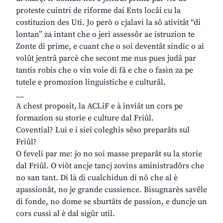
proteste cuintri de riforme dai Ents locâi cu la
costituzion des Uti. Jo però o cjalavi la sô ativitât “di
lontan” za intant che o jeri assessôr ae istruzion te
Zonte di prime, e cuant che o soi deventât sindic o ai
volût jentrâ parcè che secont me nus pues judâ par
tantis robis che o vin voie di fâ e che o fasìn za pe
tutele e promozion linguistiche e culturâl.
__
A chest proposit, la ACLiF e à inviât un cors pe
formazion su storie e culture dal Friûl.
Covential? Lui e i siei coleghis sêso preparâts sul
Friûl?
O feveli par me: jo no soi masse preparât su la storie
dal Friûl. O viôt ancje tancj zovins aministradôrs che
no san tant. Di là di cualchidun di nô che al è
apassionât, no je grande cussience. Bisugnarès savêle
di fonde, no dome se sburtâts de passion, e duncje un
cors cussì al è dal sigûr util.