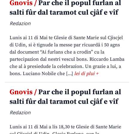
Gnovis /
Par che il popul furlan al
salti fûr dal taramot cul cjâf e vîf
Redazion
Lunis ai 11 di Mai te Glesie di Sante Marie sul Cjiscjel
di Udin, si è tignude la messe par ricuardâ i 50 agns
dal document “Ai furlans che a crodin” cu la
partecipazion dal nestri vescul bons. Riccardo Lamba
che al à presiedude la celebrazion. Un grazie a lui, a
bons. Luciano Nobile che […]
lei di plui +
Gnovis /
Par che il popul furlan al
salti fûr dal taramot cul cjâf e vîf
Redazion
Lunis ai 11 di Mai a lis 18,30 te Glesie di Sante Marie