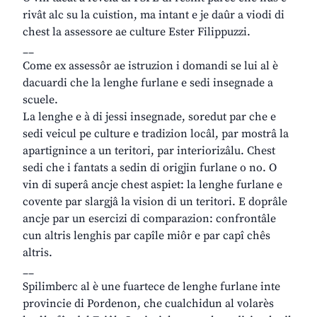
rivât alc su la cuistion, ma intant e je daûr a viodi di
chest la assessore ae culture Ester Filippuzzi.
__
Come ex assessôr ae istruzion i domandi se lui al è
dacuardi che la lenghe furlane e sedi insegnade a
scuele.
La lenghe e à di jessi insegnade, soredut par che e
sedi veicul pe culture e tradizion locâl, par mostrâ la
apartignince a un teritori, par interiorizâlu. Chest
sedi che i fantats a sedin di origjin furlane o no. O
vin di superâ ancje chest aspiet: la lenghe furlane e
covente par slargjâ la vision di un teritori. E doprâle
ancje par un esercizi di comparazion: confrontâle
cun altris lenghis par capîle miôr e par capî chês
altris.
__
Spilimberc al è une fuartece de lenghe furlane inte
provincie di Pordenon, che cualchidun al volarès