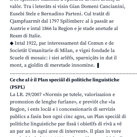
valôr. Tra i leterâts si visin Gian Domeni Cancianini,
Eusebi Stele e Bernadino Parteni. Cul tratât di
Cjampfuarmit dal 1797 Spilimberc al à passât ae
Austrie e intal 1866 la Regjon e je stade anetude al
Ream di Italie.
◆ Intal 1922, par interessament dal Comun e de
Societât Umanitarie di Milan, e vignì fondade la
Scuele di mosaic: i siei arlêfs, sparniçâts in dut il
mont, a gjoldin di meretade innomine. ❚
………………………………………………………………………………
Ce che al è il Plan speciâl di politiche linguistiche
(PSPL)
La LR. 29/2007 «Normis pe tutele, valorizazion e
promozion de lenghe furlane», e previôt che «la
Regjon, i ents locâi e i concessionaris di servizis
publics a fasin bon ogni cinc agns, un Plan speciâl di
politiche linguistiche par fissâ i obietîfs di rivâ a vê
an par an in ogni aree di intervent». Il plan in vore