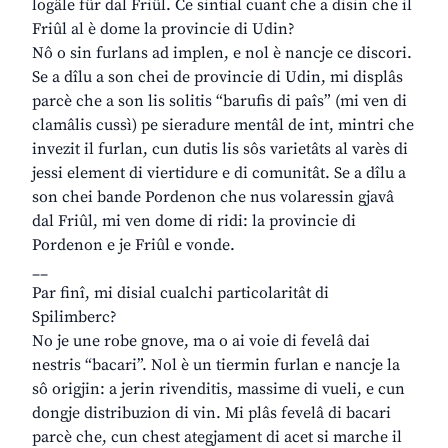
logâle fûr dal Friûl. Ce sintial cuant che a disin che il
Friûl al è dome la provincie di Udin?
Nô o sin furlans ad implen, e nol è nancje ce discori.
Se a dîlu a son chei de provincie di Udin, mi displâs
parcè che a son lis solitis “barufis di paîs” (mi ven di
clamâlis cussì) pe sieradure mentâl de int, mintri che
invezit il furlan, cun dutis lis sôs varietâts al varès di
jessi element di viertidure e di comunitât. Se a dîlu a
son chei bande Pordenon che nus volaressin gjavâ
dal Friûl, mi ven dome di ridi: la provincie di
Pordenon e je Friûl e vonde.
__
Par finî, mi disial cualchi particolaritât di
Spilimberc?
No je une robe gnove, ma o ai voie di fevelâ dai
nestris “bacari”. Nol è un tiermin furlan e nancje la
sô origjin: a jerin rivenditis, massime di vueli, e cun
dongje distribuzion di vin. Mi plâs fevelâ di bacari
parcè che, cun chest ategjament di acet si marche il