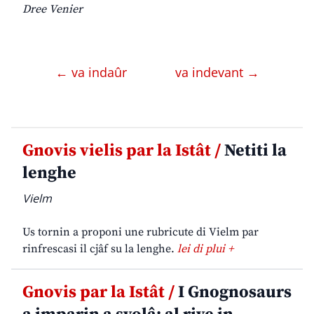
Dree Venier
← va indaûr
va indevant →
Gnovis vielis par la Istât /
Netiti la
lenghe
Vielm
Us tornin a proponi une rubricute di Vielm par
rinfrescasi il cjâf su la lenghe.
lei di plui +
Gnovis par la Istât /
I Gnognosaurs