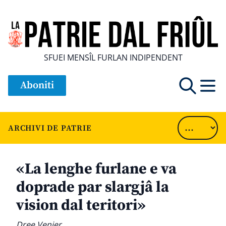
SFUEI MENSÎL FURLAN INDIPENDENT
Aboniti
ARCHIVI DE PATRIE
«La lenghe furlane e va
doprade par slargjâ la
vision dal teritori»
Dree Venier