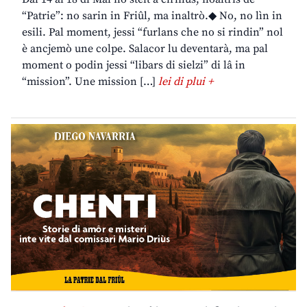
“Patrie”: no sarin in Friûl, ma inaltrò.◆ No, no lìn in
esili. Pal moment, jessi “furlans che no si rindin” nol
è ancjemò une colpe. Salacor lu deventarà, ma pal
moment o podin jessi “libars di sielzi” di lâ in
“mission”. Une mission […]
lei di plui +