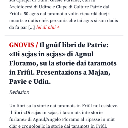
sul Cjiscjel di Udin. Glesie Furlane, cun la
Arcidiocesi di Udine e Clape di Culture Patrie dal
Friûl a 50 agns dal taramot o volìn ricuardâ ducj i
muarts e dutis chês personis che tai agns si son dadis
da fâ par […]
lei di plui +
GNOVIS /
Il gnûf libri de Patrie:
«Di scjas in scjas» di Agnul
Floramo, su la storie dai taramots
in Friûl. Presentazions a Majan,
Pavie e Udin.
Redazion
Un libri su la storie dai taramots in Friûl nol esisteve.
Il libri «Di scjas in scjas, i taramots inte storie
furlane» di Agnul/Angelo Floramo al ripasse in mût
clâr e cronologjic la storie dai taramots in Friûl,