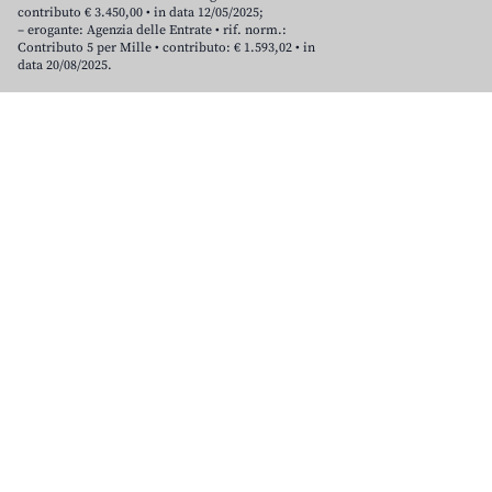
contributo € 3.450,00 • in data 12/05/2025;
– erogante: Agenzia delle Entrate • rif. norm.:
Contributo 5 per Mille • contributo: € 1.593,02 • in
data 20/08/2025.