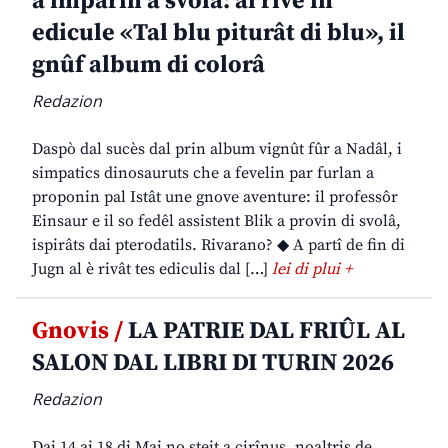
a imparin a svolâ: al rive in
edicule «Tal blu piturât di blu», il
gnûf album di colorâ
Redazion
Daspò dal sucès dal prin album vignût fûr a Nadâl, i
simpatics dinosauruts che a fevelin par furlan a
proponin pal Istât une gnove aventure: il professôr
Einsaur e il so fedêl assistent Blik a provin di svolâ,
ispirâts dai pterodatils. Rivarano? ◆ A partî de fin di
Jugn al è rivât tes ediculis dal […]
lei di plui +
Gnovis /
LA PATRIE DAL FRIÛL AL
SALON DAL LIBRI DI TURIN 2026
Redazion
Dai 14 ai 18 di Mai no steit a cirînus, noaltris de