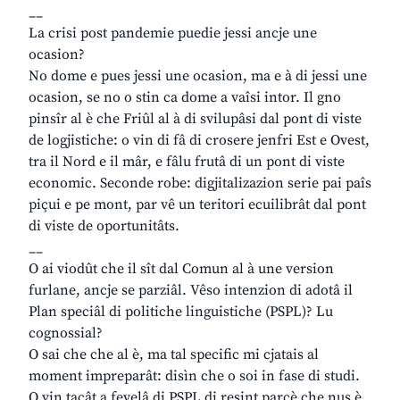
__
La crisi post pandemie puedie jessi ancje une
ocasion?
No dome e pues jessi une ocasion, ma e à di jessi une
ocasion, se no o stin ca dome a vaîsi intor. Il gno
pinsîr al è che Friûl al à di svilupâsi dal pont di viste
de logjistiche: o vin di fâ di crosere jenfri Est e Ovest,
tra il Nord e il mâr, e fâlu frutâ di un pont di viste
economic. Seconde robe: digjitalizazion serie pai paîs
piçui e pe mont, par vê un teritori ecuilibrât dal pont
di viste de oportunitâts.
__
O ai viodût che il sît dal Comun al à une version
furlane, ancje se parziâl. Vêso intenzion di adotâ il
Plan speciâl di politiche linguistiche (PSPL)? Lu
cognossial?
O sai che che al è, ma tal specific mi cjatais al
moment impreparât: disìn che o soi in fase di studi.
O vin tacât a fevelâ di PSPL di resint parcè che nus è