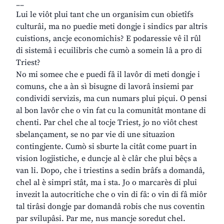
__
Lui le viôt plui tant che un organisim cun obietîfs
culturâi, ma no puedie meti dongje i sindics par altris
cuistions, ancje economichis? E podaressie vê il rûl
di sistemâ i ecuilibris che cumò a somein lâ a pro di
Triest?
No mi somee che e puedi fâ il lavôr di meti dongje i
comuns, che a àn sì bisugne di lavorâ insiemi par
condividi servizis, ma cun numars plui piçui. O pensi
al bon lavôr che o vin fat cu la comunitât montane di
chenti. Par chel che al tocje Triest, jo no viôt chest
sbelançament, se no par vie di une situazion
contingjente. Cumò si sburte la citât come puart in
vision logjistiche, e duncje al è clâr che plui bêçs a
van li. Dopo, che i triestins a sedin brâfs a domandâ,
chel al è simpri stât, ma i sta. Jo o marcarès di plui
invezit la autocritiche che o vin di fâ: o vin di fâ miôr
tal tirâsi dongje par domandâ robis che nus coventin
par svilupâsi. Par me, nus mancje soredut chel.