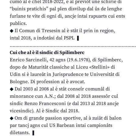
cumò al è chel 2018-2022, e al previôt une schirie di
“buinis pratichis” pal plen disvilup dal ûs de lenghe
furlane te vite di ogni dì, ancje intai rapuarts cui ents
publics.
◆ Il Comun di Tresesin al è stât il prin in regjon,
intal 2018, a indotâsi dal PSPL ❚
………………………………………………………………………………
Cui che al è il sindic di Spilimberc
Enrico Sarcinelli, 42 agns (19.6.1978), di Spilimberc,
dopo de Maturitât classiche al Liceu «Stellini» di
Udin si è laureât in Jurisprudence te Universitât di
Bologne. Di profession al è avocat.
◆ Dal 2003 al 2008 al è stât conseîr comunâl di
minorance cun A.N.; dal 2008 al 2018 assessôr cul
sindic Renzo Francesconi (e dal 2013 al 2018 ancje
vicesindic). Al è Sindic dal 2018.
◆ Om di grande passion sportive, al à zuiât di balon
par tancj agns cul US Barbean intai campionâts
diletants. ❚