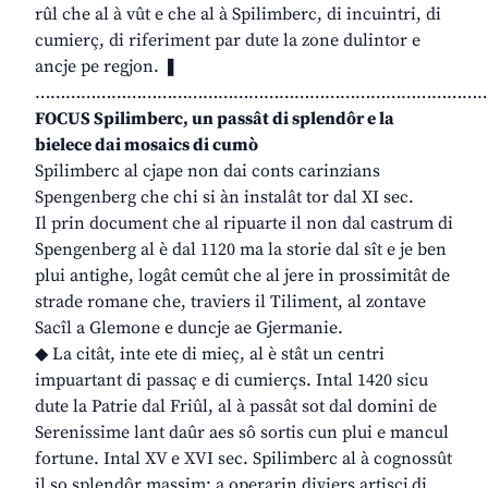
rûl che al à vût e che al à Spilimberc, di incuintri, di
cumierç, di riferiment par dute la zone dulintor e
ancje pe regjon. ❚
……………………………………………………………………………
FOCUS Spilimberc, un passât di splendôr e la
bielece dai mosaics di cumò
Spilimberc al cjape non dai conts carinzians
Spengenberg che chi si àn instalât tor dal XI sec.
Il prin document che al ripuarte il non dal castrum di
Spengenberg al è dal 1120 ma la storie dal sît e je ben
plui antighe, logât cemût che al jere in prossimitât de
strade romane che, traviers il Tiliment, al zontave
Sacîl a Glemone e duncje ae Gjermanie.
◆ La citât, inte ete di mieç, al è stât un centri
impuartant di passaç e di cumierçs. Intal 1420 sicu
dute la Patrie dal Friûl, al à passât sot dal domini de
Serenissime lant daûr aes sô sortis cun plui e mancul
fortune. Intal XV e XVI sec. Spilimberc al à cognossût
il so splendôr massim: a operarin diviers artiscj di