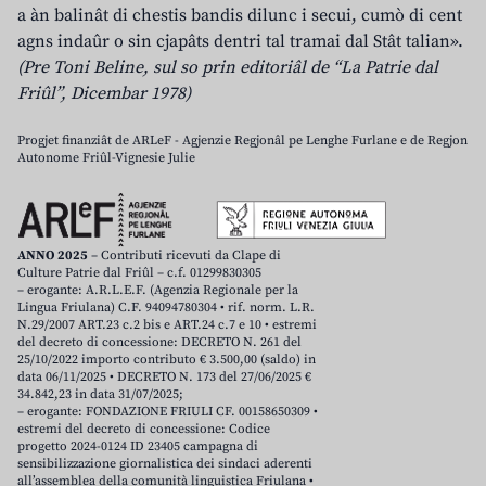
a àn balinât di chestis bandis dilunc i secui, cumò di cent
agns indaûr o sin cjapâts dentri tal tramai dal Stât talian».
(Pre Toni Beline, sul so prin editoriâl de “La Patrie dal
Friûl”, Dicembar 1978)
Progjet finanziât de ARLeF - Agjenzie Regjonâl pe Lenghe Furlane e de Regjon
Autonome Friûl-Vignesie Julie
ANNO 2025
– Contributi ricevuti da Clape di
Culture Patrie dal Friûl – c.f. 01299830305
– erogante: A.R.L.E.F. (Agenzia Regionale per la
Lingua Friulana) C.F. 94094780304 • rif. norm. L.R.
N.29/2007 ART.23 c.2 bis e ART.24 c.7 e 10 • estremi
del decreto di concessione: DECRETO N. 261 del
25/10/2022 importo contributo € 3.500,00 (saldo) in
data 06/11/2025 • DECRETO N. 173 del 27/06/2025 €
34.842,23 in data 31/07/2025;
– erogante: FONDAZIONE FRIULI CF. 00158650309 •
estremi del decreto di concessione: Codice
progetto 2024-0124 ID 23405 campagna di
sensibilizzazione giornalistica dei sindaci aderenti
all’assemblea della comunità linguistica Friulana •