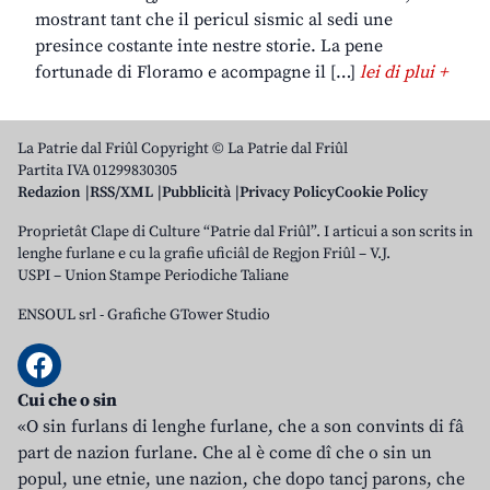
mostrant tant che il pericul sismic al sedi une
presince costante inte nestre storie. La pene
fortunade di Floramo e acompagne il […]
lei di plui +
La Patrie dal Friûl Copyright © La Patrie dal Friûl
Partita IVA 01299830305
Redazion
RSS/XML
Pubblicità
Privacy Policy
Cookie Policy
Proprietât Clape di Culture “Patrie dal Friûl”. I articui a son scrits in
lenghe furlane e cu la grafie uficiâl de Regjon Friûl – V.J.
USPI – Union Stampe Periodiche Taliane
ENSOUL srl
-
Grafiche GTower Studio
Cui che o sin
«O sin furlans di lenghe furlane, che a son convints di fâ
part de nazion furlane. Che al è come dî che o sin un
popul, une etnie, une nazion, che dopo tancj parons, che