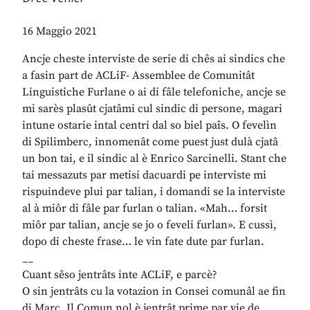
16 Maggio 2021
Ancje cheste interviste de serie di chês ai sindics che
a fasin part de ACLiF- Assemblee de Comunitât
Linguistiche Furlane o ai di fâle telefoniche, ancje se
mi sarès plasût cjatâmi cul sindic di persone, magari
intune ostarie intal centri dal so biel paîs. O fevelìn
di Spilimberc, innomenât come puest just dulà cjatâ
un bon tai, e il sindic al è Enrico Sarcinelli. Stant che
tai messazuts par metisi dacuardi pe interviste mi
rispuindeve plui par talian, i domandi se la interviste
al à miôr di fâle par furlan o talian. «Mah… forsit
miôr par talian, ancje se jo o feveli furlan». E cussì,
dopo di cheste frase… le vin fate dute par furlan.
__
Cuant sêso jentrâts inte ACLiF, e parcè?
O sin jentrâts cu la votazion in Consei comunâl ae fin
di Març. Il Comun nol è jentrât prime par vie de