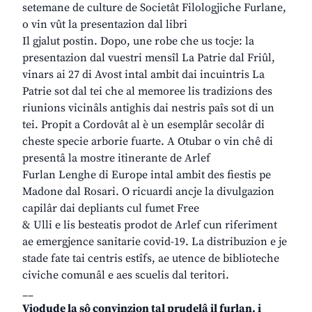
setemane de culture de Societât Filologjiche Furlane,
o vin vût la presentazion dal libri
Il gjalut postin. Dopo, une robe che us tocje: la
presentazion dal vuestri mensîl La Patrie dal Friûl,
vinars ai 27 di Avost intal ambit dai incuintris La
Patrie sot dal tei che al memoree lis tradizions des
riunions vicinâls antighis dai nestris paîs sot di un
tei. Propit a Cordovât al è un esemplâr secolâr di
cheste specie arborie fuarte. A Otubar o vin chê di
presentâ la mostre itinerante de Arlef
Furlan Lenghe di Europe intal ambit des fiestis pe
Madone dal Rosari. O ricuardi ancje la divulgazion
capilâr dai depliants cul fumet Free
& Ulli e lis besteatis prodot de Arlef cun riferiment
ae emergjence sanitarie covid-19. La distribuzion e je
stade fate tai centris estîfs, ae utence de biblioteche
civiche comunâl e aes scuelis dal teritori.
__
Viodude la sô convinzion tal prudelâ il furlan, i