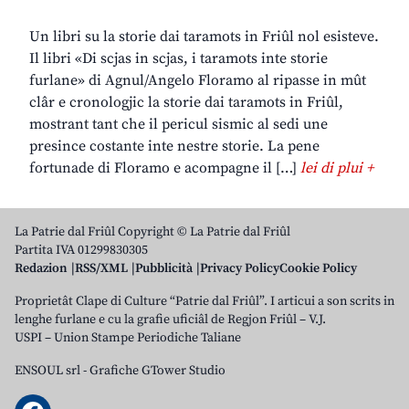
Un libri su la storie dai taramots in Friûl nol esisteve.
Il libri «Di scjas in scjas, i taramots inte storie
furlane» di Agnul/Angelo Floramo al ripasse in mût
clâr e cronologjic la storie dai taramots in Friûl,
mostrant tant che il pericul sismic al sedi une
presince costante inte nestre storie. La pene
fortunade di Floramo e acompagne il […]
lei di plui +
La Patrie dal Friûl Copyright © La Patrie dal Friûl
Partita IVA 01299830305
Redazion
RSS/XML
Pubblicità
Privacy Policy
Cookie Policy
Proprietât Clape di Culture “Patrie dal Friûl”. I articui a son scrits in
lenghe furlane e cu la grafie uficiâl de Regjon Friûl – V.J.
USPI – Union Stampe Periodiche Taliane
ENSOUL srl
-
Grafiche GTower Studio