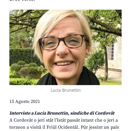
Lucia Brunettin
15 Agosto 2021
Interviste a Lucia Brunettin, sindiche di Cordovât
A Cordovât o jeri stât l’Istât passât intant che o jeri a
torzeon a visitâ il Friûl Ocidentâl. Pûr jessint un paîs