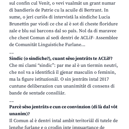
sul confin cul Venit, o vevi vualmât un grant numar
di bandieris de Patrie cu la acuile di Bertrant. In
sume, o jeri curiôs di intervistâ la sindiche Lucia
Brunettin par viodi ce che al è sot di cheste floridure
zale e blu sui barcons dal so paîs. Nol da di maravee
che chest Comun al sedi dentri de ACLiF- Assemblee
de Comunitât Linguistiche Furlane…
__
Sindic (o sindiche?), cuant sêso jentrâts te ACLiF?
Che mi clami “sindic”: par me al è un tiermin neutri,
che nol va a identificâ il gjenar masculin o feminin,
ma la figure istituzionâl. O sin jentrâts intal 2017
cuntune deliberazion cun unanimitât di consens di
bande de sentade consiliâr.
__
Parcè sêso jentrâts e cun ce convinzion (di là dal vôt
unanim)?
Il Comun al è dentri intal ambit teritoriâl di tutele de
lenghe furlane e o crodìn inte impuartance de