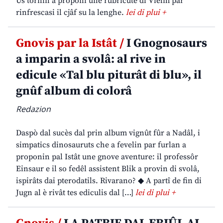
Us tornin a proponi une rubricute di Vielm par
rinfrescasi il cjâf su la lenghe.
lei di plui +
Gnovis par la Istât /
I Gnognosaurs
a imparin a svolâ: al rive in
edicule «Tal blu piturât di blu», il
gnûf album di colorâ
Redazion
Daspò dal sucès dal prin album vignût fûr a Nadâl, i
simpatics dinosauruts che a fevelin par furlan a
proponin pal Istât une gnove aventure: il professôr
Einsaur e il so fedêl assistent Blik a provin di svolâ,
ispirâts dai pterodatils. Rivarano? ◆ A partî de fin di
Jugn al è rivât tes ediculis dal […]
lei di plui +