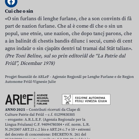
Cui che o sin
«O sin furlans di lenghe furlane, che a son convints di fâ
part de nazion furlane. Che al è come dî che o sin un
popul, une etnie, une nazion, che dopo tancj parons, che
a àn balinât di chestis bandis dilunc i secui, cumò di cent
agns indaûr o sin cjapâts dentri tal tramai dal Stât talian».
(Pre Toni Beline, sul so prin editoriâl de “La Patrie dal
Friûl”, Dicembar 1978)
Progjet finanziât de ARLeF - Agjenzie Regjonâl pe Lenghe Furlane e de Regjon
Autonome Friûl-Vignesie Julie
ANNO 2025
– Contributi ricevuti da Clape di
Culture Patrie dal Friûl – c.f. 01299830305
– erogante: A.R.L.E.F. (Agenzia Regionale per la
Lingua Friulana) C.F. 94094780304 • rif. norm. L.R.
N.29/2007 ART.23 c.2 bis e ART.24 c.7 e 10 • estremi
del decreto di concessione: DECRETO N. 261 del