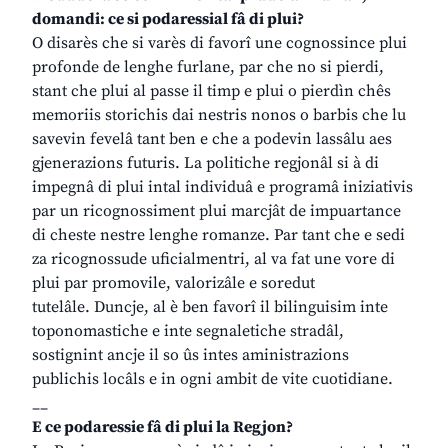
domandi: ce si podaressial fâ di plui?
O disarès che si varès di favorî une cognossince plui
profonde de lenghe furlane, par che no si pierdi,
stant che plui al passe il timp e plui o pierdìn chês
memoriis storichis dai nestris nonos o barbis che lu
savevin fevelâ tant ben e che a podevin lassâlu aes
gjenerazions futuris. La politiche regjonâl si à di
impegnâ di plui intal individuâ e programâ iniziativis
par un ricognossiment plui marcjât de impuartance
di cheste nestre lenghe romanze. Par tant che e sedi
za ricognossude uficialmentri, al va fat une vore di
plui par promovile, valorizâle e soredut
tutelâle. Duncje, al è ben favorî il bilinguisim inte
toponomastiche e inte segnaletiche stradâl,
sostignint ancje il so ûs intes aministrazions
publichis locâls e in ogni ambit de vite cuotidiane.
__
E ce podaressie fâ di plui la Regjon?