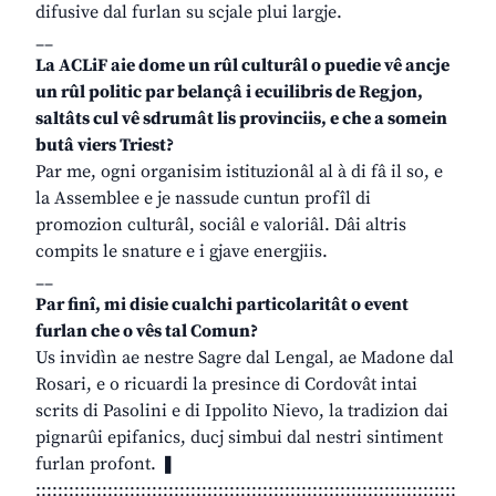
difusive dal furlan su scjale plui largje.
__
La ACLiF aie dome un rûl culturâl o puedie vê ancje
un rûl politic par belançâ i ecuilibris de Regjon,
saltâts cul vê sdrumât lis provinciis, e che a somein
butâ viers Triest?
Par me, ogni organisim istituzionâl al à di fâ il so, e
la Assemblee e je nassude cuntun profîl di
promozion culturâl, sociâl e valoriâl. Dâi altris
compits le snature e i gjave energjiis.
__
Par finî, mi disie cualchi particolaritât o event
furlan che o vês tal Comun?
Us invidìn ae nestre Sagre dal Lengal, ae Madone dal
Rosari, e o ricuardi la presince di Cordovât intai
scrits di Pasolini e di Ippolito Nievo, la tradizion dai
pignarûi epifanics, ducj simbui dal nestri sintiment
furlan profont. ❚
::::::::::::::::::::::::::::::::::::::::::::::::::::::::::::::::::::::::::::