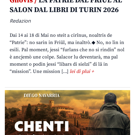
Gnovis /
LA PATRIE DAL FRIÛL AL
SALON DAL LIBRI DI TURIN 2026
Redazion
Dai 14 ai 18 di Mai no steit a cirînus, noaltris de
“Patrie”: no sarin in Friûl, ma inaltrò.◆ No, no lìn in
esili. Pal moment, jessi “furlans che no si rindin” nol
è ancjemò une colpe. Salacor lu deventarà, ma pal
moment o podin jessi “libars di sielzi” di lâ in
“mission”. Une mission […]
lei di plui +