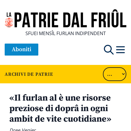
SFUEI MENSÎL FURLAN INDIPENDENT
Aboniti
ARCHIVI DE PATRIE
«Il furlan al è une risorse
preziose di doprâ in ogni
ambit de vite cuotidiane»
Dree Venier