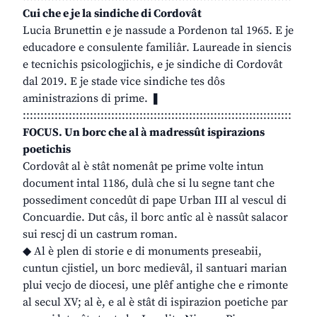
Cui che e je la sindiche di Cordovât
Lucia Brunettin e je nassude a Pordenon tal 1965. E je
educadore e consulente familiâr. Laureade in siencis
e tecnichis psicologjichis, e je sindiche di Cordovât
dal 2019. E je stade vice sindiche tes dôs
aministrazions di prime. ❚
::::::::::::::::::::::::::::::::::::::::::::::::::::::::::::::::::::::::::::
FOCUS. Un borc che al à madressût ispirazions
poetichis
Cordovât al è stât nomenât pe prime volte intun
document intal 1186, dulà che si lu segne tant che
possediment concedût di pape Urban III al vescul di
Concuardie. Dut câs, il borc antîc al è nassût salacor
sui rescj di un castrum roman.
◆ Al è plen di storie e di monuments preseabii,
cuntun cjistiel, un borc medievâl, il santuari marian
plui vecjo de diocesi, une plêf antighe che e rimonte
al secul XV; al è, e al è stât di ispirazion poetiche par