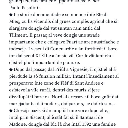
grancj leterâts tant che Ippolito Nievo e Pier
Paolo Pasolini.
◆ La storie documentade e scomence inte Ete di
Mieç, cu lis vicendis dal grues complès agricul che si
slargjave dongje dal vât suntun ram antîc dal
Tiliment. Il passaç al veve dongje une strade
impuartante che e colegave Puart ae aree austriache e
todescje. I vescui di Concuardie a àn fortificât il borc
tor dal secul XI-XII e a àn sielzût Cordovât tant che
cjistiel plui impuartant de planure.
◆ Dopo dal passaç dal Friûl a Vignesie, il cjistiel al à
pierdude la sô funzion militâr. Intant l’insediament al
prosperave: inte zone de Plêf di Sant Andree e
esisteve la vile rurâl, dentri des muris si jere
disvilupât il borc e a Nord al cresseve il borc gnûf dai
marcjadants, dai nodârs, dai parons, ae dai rtesans.
◆ Chescj spazis si àn ampliât une vore dopo che,
intal prin Sîscent, al è stât fat sù il Santuari de
Madone, dongje dal lûc là che intal 1592 une femine