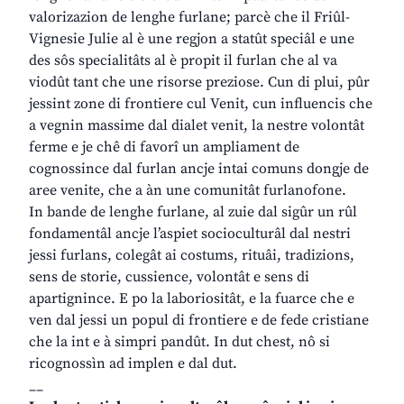
valorizazion de lenghe furlane; parcè che il Friûl-
Vignesie Julie al è une regjon a statût speciâl e une
des sôs specialitâts al è propit il furlan che al va
viodût tant che une risorse preziose. Cun di plui, pûr
jessint zone di frontiere cul Venit, cun influencis che
a vegnin massime dal dialet venit, la nestre volontât
ferme e je chê di favorî un ampliament de
cognossince dal furlan ancje intai comuns dongje de
aree venite, che a àn une comunitât furlanofone.
In bande de lenghe furlane, al zuie dal sigûr un rûl
fondamentâl ancje l’aspiet socioculturâl dal nestri
jessi furlans, colegât ai costums, rituâi, tradizions,
sens de storie, cussience, volontât e sens di
apartignince. E po la laboriositât, e la fuarce che e
ven dal jessi un popul di frontiere e de fede cristiane
che la int e à simpri pandût. In dut chest, nô si
ricognossìn ad implen e dal dut.
__