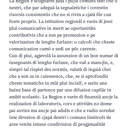
La Regjon e scugnarès judâ i piçui comuns tant che il
nestri, che par adeguâ la segnaletiche i coventin
risorsis consistentis che no si rivin a cjatâ fûr cun
fonts propris. La istituzion regjonâl e varès di jessi
plui comunicative in merit ae oportunitâts
contributivis che a son pe promozion e pe
valorizazion de lenghe furlane: o calcoli che cheste
comunicazion cumò e sedi un pôc carente.
Cun di plui, agjevolâ la assunzion di un bon numar di
insegnants di lenghe furlane, che vuê a mancjin, e,
simpri tal rispiet des normis, valutâ di ingaiâ chei
che a son za in cuiessence, che, se si aprofondìs
cheste tematiche in mût plui incisîf, e sarès une
buine base di partence par une difusion capilâr in
ambit scolastic. La Regjon e varès di finanziâ ancje la
realizazion di laboratoris, cors e ativitâts no dome
pai zovins ma ancje pai adults e che a vadin soredut
inte direzion di cjapâ dentri i comuns limitrofs de
aree venite intune condivision di progjetualitât