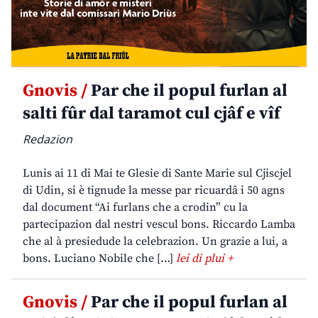
Gnovis /
Par che il popul furlan al
salti fûr dal taramot cul cjâf e vîf
Redazion
Lunis ai 11 di Mai te Glesie di Sante Marie sul Cjiscjel
di Udin, si è tignude la messe par ricuardâ i 50 agns
dal document “Ai furlans che a crodin” cu la
partecipazion dal nestri vescul bons. Riccardo Lamba
che al à presiedude la celebrazion. Un grazie a lui, a
bons. Luciano Nobile che […]
lei di plui +
Gnovis /
Par che il popul furlan al