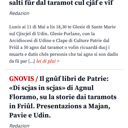
salti fûr dal taramot cul cjâf e vîf
Redazion
Lunis ai 11 di Mai a lis 18,30 te Glesie di Sante Marie
sul Cjiscjel di Udin. Glesie Furlane, cun la
Arcidiocesi di Udine e Clape di Culture Patrie dal
Friûl a 50 agns dal taramot o volìn ricuardâ ducj i
muarts e dutis chês personis che tai agns si son dadis
da fâ par […]
lei di plui +
GNOVIS /
Il gnûf libri de Patrie:
«Di scjas in scjas» di Agnul
Floramo, su la storie dai taramots
in Friûl. Presentazions a Majan,
Pavie e Udin.
Redazion