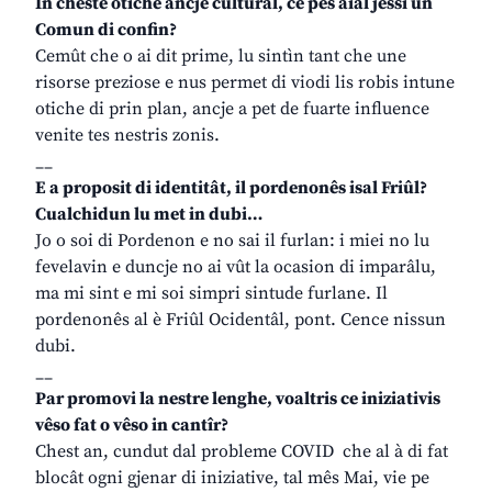
In cheste otiche ancje culturâl, ce pês aial jessi un
Comun di confin?
Cemût che o ai dit prime, lu sintìn tant che une
risorse preziose e nus permet di viodi lis robis intune
otiche di prin plan, ancje a pet de fuarte influence
venite tes nestris zonis.
__
E a proposit di identitât, il pordenonês isal Friûl?
Cualchidun lu met in dubi…
Jo o soi di Pordenon e no sai il furlan: i miei no lu
fevelavin e duncje no ai vût la ocasion di imparâlu,
ma mi sint e mi soi simpri sintude furlane. Il
pordenonês al è Friûl Ocidentâl, pont. Cence nissun
dubi.
__
Par promovi la nestre lenghe, voaltris ce iniziativis
vêso fat o vêso in cantîr?
Chest an, cundut dal probleme COVID che al à di fat
blocât ogni gjenar di iniziative, tal mês Mai, vie pe