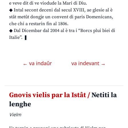
e veve dit di ve viodude la Mari di Diu.
◆ Intal secont deceni dal secul XVIII, ae glesie al è
stât metût dongje un convent di paris Domenicans,
che chi a restarin fin al 1806.
◆ Dal Dicembar dal 2004 al è tra i “Borcs plui biei di
Italie”. ❚
← va indaûr
va indevant →
Gnovis vielis par la Istât /
Netiti la
lenghe
Vielm