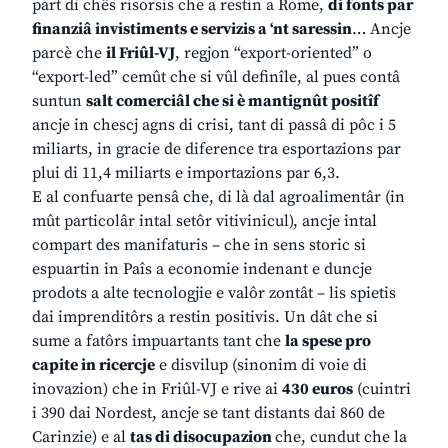
part di chês risorsis che a restin a Rome,
di fonts par
finanziâ invistiments e servizis a ‘nt saressin
… Ancje
parcè che
il Friûl-VJ
, regjon “export-oriented” o
“export-led” cemût che si vûl definîle, al pues contâ
suntun
salt comerciâl che si è mantignût positîf
ancje in chescj agns di crisi, tant di passâ di pôc i 5
miliarts, in gracie de diference tra esportazions par
plui di 11,4 miliarts e importazions par 6,3.
E al confuarte pensâ che, di là dal agroalimentâr (in
mût particolâr intal setôr vitivinicul), ancje intal
compart des manifaturis – che in sens storic si
espuartin in Paîs a economie indenant e duncje
prodots a alte tecnologjie e valôr zontât – lis spietis
dai imprenditôrs a restin positivis. Un dât che si
sume a fatôrs impuartants tant che
la spese pro
capite in ricercje
e disvilup (sinonim di voie di
inovazion) che in Friûl-VJ e rive ai
430 euros
(cuintri
i 390 dai Nordest, ancje se tant distants dai 860 de
Carinzie) e al
tas di disocupazion
che, cundut che la