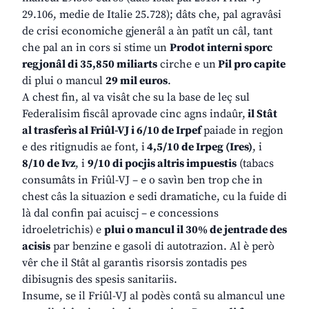
29.106, medie de Italie 25.728); dâts che, pal agravâsi
de crisi economiche gjenerâl a àn patît un câl, tant
che pal an in cors si stime un
Prodot interni sporc
regjonâl di 35,850 miliarts
cirche e un
Pil pro capite
di plui o mancul
29 mil euros
.
A chest fin, al va visât che su la base de leç sul
Federalisim fiscâl aprovade cinc agns indaûr,
il Stât
al trasferìs al Friûl-VJ i 6/10 de Irpef
paiade in regjon
e des ritignudis ae font, i
4,5/10 de Irpeg (Ires)
, i
8/10 de Ivz
, i
9/10 di pocjis altris impuestis
(tabacs
consumâts in Friûl-VJ – e o savìn ben trop che in
chest câs la situazion e sedi dramatiche, cu la fuide di
là dal confin pai acuiscj – e concessions
idroeletrichis) e
plui o mancul il 30% de jentrade des
acisis
par benzine e gasoli di autotrazion. Al è però
vêr che il Stât al garantìs risorsis zontadis pes
dibisugnis des spesis sanitariis.
Insume, se il Friûl-VJ al podès contâ su almancul une