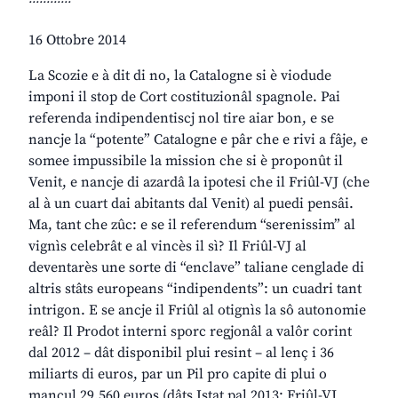
16 Ottobre 2014
La Scozie e à dit di no, la Catalogne si è viodude
imponi il stop de Cort costituzionâl spagnole. Pai
referenda indipendentiscj nol tire aiar bon, e se
nancje la “potente” Catalogne e pâr che e rivi a fâje, e
somee impussibile la mission che si è proponût il
Venit, e nancje di azardâ la ipotesi che il Friûl-VJ (che
al à un cuart dai abitants dal Venit) al puedi pensâi.
Ma, tant che zûc: e se il referendum “serenissim” al
vignìs celebrât e al vincès il sì? Il Friûl-VJ al
deventarès une sorte di “enclave” taliane cenglade di
altris stâts europeans “indipendents”: un cuadri tant
intrigon. E se ancje il Friûl al otignìs la sô autonomie
reâl? Il Prodot interni sporc regjonâl a valôr corint
dal 2012 – dât disponibil plui resint – al lenç i 36
miliarts di euros, par un Pil pro capite di plui o
mancul 29.560 euros (dâts Istat pal 2013: Friûl-VJ