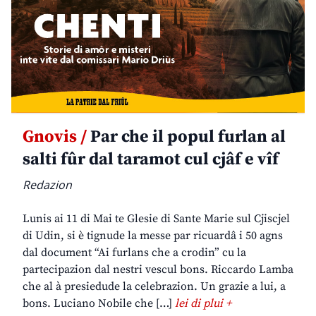
Gnovis /
Par che il popul furlan al
salti fûr dal taramot cul cjâf e vîf
Redazion
Lunis ai 11 di Mai te Glesie di Sante Marie sul Cjiscjel
di Udin, si è tignude la messe par ricuardâ i 50 agns
dal document “Ai furlans che a crodin” cu la
partecipazion dal nestri vescul bons. Riccardo Lamba
che al à presiedude la celebrazion. Un grazie a lui, a
bons. Luciano Nobile che […]
lei di plui +