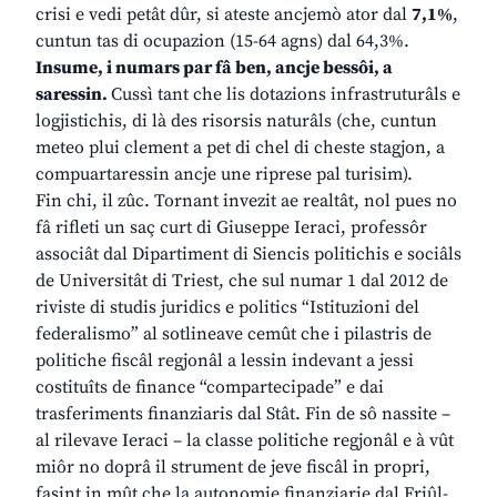
crisi e vedi petât dûr, si ateste ancjemò ator dal
7,1%
,
cuntun tas di ocupazion (15-64 agns) dal 64,3%.
Insume, i numars par fâ ben, ancje bessôi, a
saressin.
Cussì tant che lis dotazions infrastruturâls e
logjistichis, di là des risorsis naturâls (che, cuntun
meteo plui clement a pet di chel di cheste stagjon, a
compuartaressin ancje une riprese pal turisim).
Fin chi, il zûc. Tornant invezit ae realtât, nol pues no
fâ rifleti un saç curt di Giuseppe Ieraci, professôr
associât dal Dipartiment di Siencis politichis e sociâls
de Universitât di Triest, che sul numar 1 dal 2012 de
riviste di studis juridics e politics “Istituzioni del
federalismo” al sotlineave cemût che i pilastris de
politiche fiscâl regjonâl a lessin indevant a jessi
costituîts de finance “compartecipade” e dai
trasferiments finanziaris dal Stât. Fin de sô nassite –
al rilevave Ieraci – la classe politiche regjonâl e à vût
miôr no doprâ il strument de jeve fiscâl in propri,
fasint in mût che la autonomie finanziarie dal Friûl-