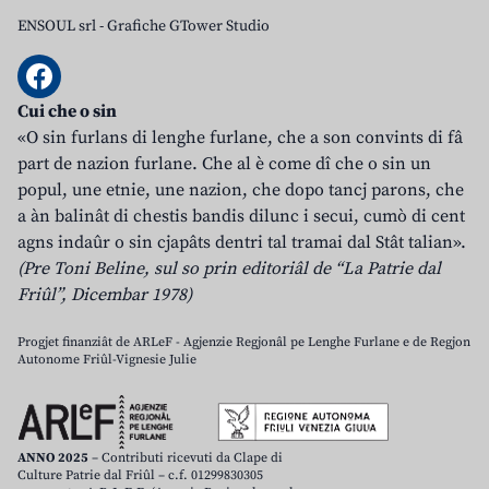
ENSOUL srl
-
Grafiche GTower Studio
Cui che o sin
«O sin furlans di lenghe furlane, che a son convints di fâ
part de nazion furlane. Che al è come dî che o sin un
popul, une etnie, une nazion, che dopo tancj parons, che
a àn balinât di chestis bandis dilunc i secui, cumò di cent
agns indaûr o sin cjapâts dentri tal tramai dal Stât talian».
(Pre Toni Beline, sul so prin editoriâl de “La Patrie dal
Friûl”, Dicembar 1978)
Progjet finanziât de ARLeF - Agjenzie Regjonâl pe Lenghe Furlane e de Regjon
Autonome Friûl-Vignesie Julie
ANNO 2025
– Contributi ricevuti da Clape di
Culture Patrie dal Friûl – c.f. 01299830305