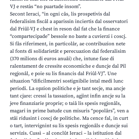
VJ e restàs “no puartade insom”.
Secont Ieraci, “in ogni câs, lis prospetivis dal
federalisim fiscâl a aparissin inciertis dal osservatori
dal Friûl-VJ e chest in reson dal fat che la finance
“compartecipade” bessole no baste a cuvierzi i coscj.
Si fâs riferiment, in particolâr, ae contribuzion nete
al fonts di solidarietât e perecuazion dal federalisim
(370 milions di euros anuâi) che, intune fase di
ralentament de cressite economiche e duncje dal Pil
regjonâl, e poie su lis financis dal Friûl-VJ”. Une
situazion “dificilmentri sostignibile intal medi lunc
periodi. La opzion politiche e je tant secje, ma ancje
tant cjare: cressi la tassazion, agjint infin ancje su la
jeve finanziarie proprie; o taiâ lis spesis regjonâls,
magari in prime batude cun misuris “popolârs”, ven a
stâi ridusint i coscj de politiche. Ma cence fal, in curt
o tart, intervignint su lis spesis regjonâls e duncje sui
servizis. Cussì – al conclût Ieraci – la istituzion dal