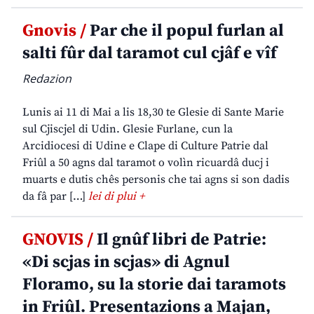
Gnovis /
Par che il popul furlan al
salti fûr dal taramot cul cjâf e vîf
Redazion
Lunis ai 11 di Mai a lis 18,30 te Glesie di Sante Marie
sul Cjiscjel di Udin. Glesie Furlane, cun la
Arcidiocesi di Udine e Clape di Culture Patrie dal
Friûl a 50 agns dal taramot o volìn ricuardâ ducj i
muarts e dutis chês personis che tai agns si son dadis
da fâ par […]
lei di plui +
GNOVIS /
Il gnûf libri de Patrie:
«Di scjas in scjas» di Agnul
Floramo, su la storie dai taramots
in Friûl. Presentazions a Majan,