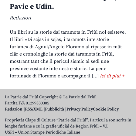
Pavie e Udin.
Redazion
Un libri su la storie dai taramots in Friûl nol esisteve.
Il libri «Di scjas in scjas, i taramots inte storie
furlane» di Agnul/Angelo Floramo al ripasse in mût
clâr e cronologjic la storie dai taramots in Friûl,
mostrant tant che il pericul sismic al sedi une
presince costante inte nestre storie. La pene
fortunade di Floramo e acompagne il […]
lei di plui +
La Patrie dal Friûl Copyright © La Patrie dal Friûl
Partita IVA 01299830305
Redazion
RSS/XML
Pubblicità
Privacy Policy
Cookie Policy
Proprietât Clape di Culture “Patrie dal Friûl”. I articui a son scrits in
lenghe furlane e cu la grafie uficiâl de Regjon Friûl – V.J.
USPI – Union Stampe Periodiche Taliane