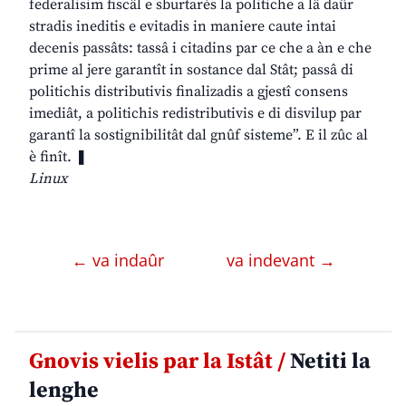
federalisim fiscâl e sburtarès la politiche a lâ daûr
stradis ineditis e evitadis in maniere caute intai
decenis passâts: tassâ i citadins par ce che a àn e che
prime al jere garantît in sostance dal Stât; passâ di
politichis distributivis finalizadis a gjestî consens
imediât, a politichis redistributivis e di disvilup par
garantî la sostignibilitât dal gnûf sisteme”. E il zûc al
è finît. ❚
Linux
← va indaûr
va indevant →
Gnovis vielis par la Istât /
Netiti la
lenghe