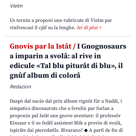
Vielm
Us tornin a proponi une rubricute di Vielm par
rinfrescasi il cjâf su la lenghe.
lei di plui +
Gnovis par la Istât /
I Gnognosaurs
a imparin a svolâ: al rive in
edicule «Tal blu piturât di blu», il
gnûf album di colorâ
Redazion
Daspò dal sucès dal prin album vignût fûr a Nadâl, i
simpatics dinosauruts che a fevelin par furlan a
proponin pal Istât une gnove aventure: il professôr
Einsaur e il so fedêl assistent Blik a provin di svolâ,
ispirâts dai pterodatils. Rivarano? ◆ A partî de fin di