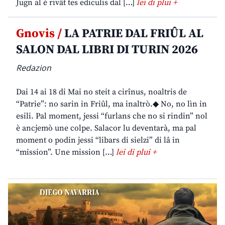
Jugn al è rivât tes ediculis dal […]
lei di plui +
Gnovis /
LA PATRIE DAL FRIÛL AL
SALON DAL LIBRI DI TURIN 2026
Redazion
Dai 14 ai 18 di Mai no steit a cirînus, noaltris de
“Patrie”: no sarin in Friûl, ma inaltrò.◆ No, no lìn in
esili. Pal moment, jessi “furlans che no si rindin” nol
è ancjemò une colpe. Salacor lu deventarà, ma pal
moment o podin jessi “libars di sielzi” di lâ in
“mission”. Une mission […]
lei di plui +