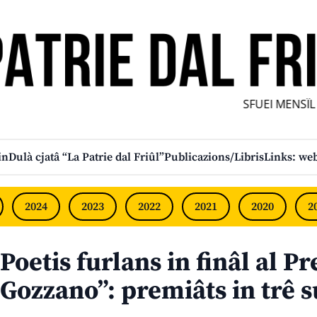
SFUEI MENSÎL F
in
Dulà cjatâ “La Patrie dal Friûl”
Publicazions/Libris
Links: web
2024
2023
2022
2021
2020
2
Poetis furlans in finâl al P
Gozzano”: premiâts in trê s