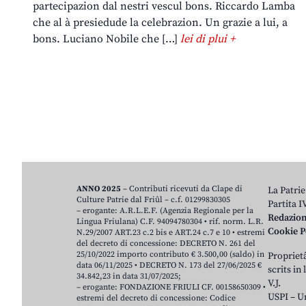
partecipazion dal nestri vescul bons. Riccardo Lamba
che al à presiedude la celebrazion. Un grazie a lui, a
bons. Luciano Nobile che […]
lei di plui +
ANNO 2025
– Contributi ricevuti da Clape di
La Patrie
Culture Patrie dal Friûl – c.f. 01299830305
Partita 
– erogante: A.R.L.E.F. (Agenzia Regionale per la
Redazio
Lingua Friulana) C.F. 94094780304 • rif. norm. L.R.
Cookie P
N.29/2007 ART.23 c.2 bis e ART.24 c.7 e 10 • estremi
del decreto di concessione: DECRETO N. 261 del
25/10/2022 importo contributo € 3.500,00 (saldo) in
Proprietâ
data 06/11/2025 • DECRETO N. 173 del 27/06/2025 €
scrits in
34.842,23 in data 31/07/2025;
V.J.
– erogante: FONDAZIONE FRIULI CF. 00158650309 •
USPI – U
estremi del decreto di concessione: Codice