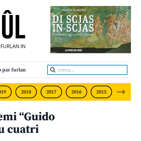
URLAN INDIPENDENT • INDEPENDENT FRIULIAN MONTHLY • 
Cerca:
 par furlan
019
2018
2017
2016
2015
2014
remi “Guido
u cuatri