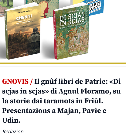
GNOVIS /
Il gnûf libri de Patrie: «Di
scjas in scjas» di Agnul Floramo, su
la storie dai taramots in Friûl.
Presentazions a Majan, Pavie e
Udin.
Redazion