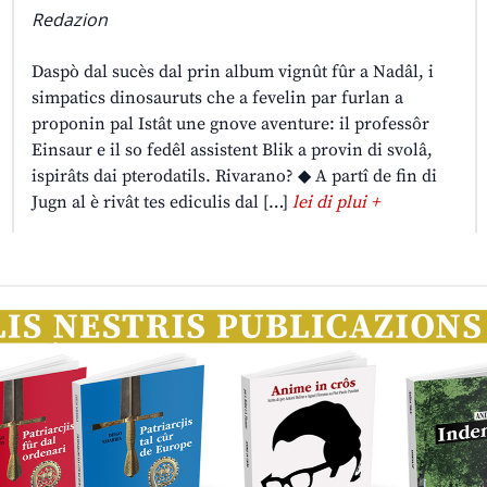
Redazion
Daspò dal sucès dal prin album vignût fûr a Nadâl, i
simpatics dinosauruts che a fevelin par furlan a
proponin pal Istât une gnove aventure: il professôr
Einsaur e il so fedêl assistent Blik a provin di svolâ,
ispirâts dai pterodatils. Rivarano? ◆ A partî de fin di
Jugn al è rivât tes ediculis dal […]
lei di plui +