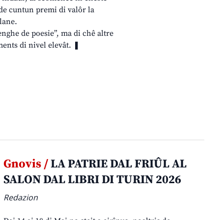
ude cuntun premi di valôr la
rlane.
nghe de poesie”, ma di chê altre
ents di nivel elevât. ❚
Gnovis /
LA PATRIE DAL FRIÛL AL
SALON DAL LIBRI DI TURIN 2026
Redazion