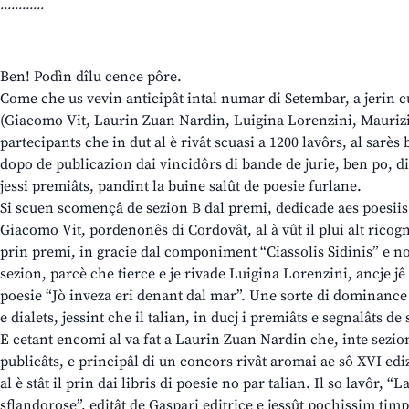
............
Ben! Podìn dîlu cence pôre.
Come che us vevin anticipât intal numar di Setembar, a jerin cua
(Giacomo Vit, Laurin Zuan Nardin, Luigina Lorenzini, Maurizi
partecipants che in dut al è rivât scuasi a 1200 lavôrs, al sarès 
dopo de publicazion dai vincidôrs di bande de jurie, ben po, di 
jessi premiâts, pandint la buine salût de poesie furlane.
Si scuen scomençâ de sezion B dal premi, dedicade aes poesiis in
Giacomo Vit, pordenonês di Cordovât, al à vût il plui alt ricogn
prin premi, in gracie dal componiment “Ciassolis Sidinis” e nol 
sezion, parcè che tierce e je rivade Luigina Lorenzini, ancje jê 
poesie “Jò inveza eri denant dal mar”. Une sorte di dominance 
e dialets, jessint che il talian, in ducj i premiâts e segnalâts d
E cetant encomi al va fat a Laurin Zuan Nardin che, inte sezion
publicâts, e principâl di un concors rivât aromai ae sô XVI ediz
al è stât il prin dai libris di poesie no par talian. Il so lavôr, “L
sflandorose”, editât de Gaspari editrice e jessût pochissim tim