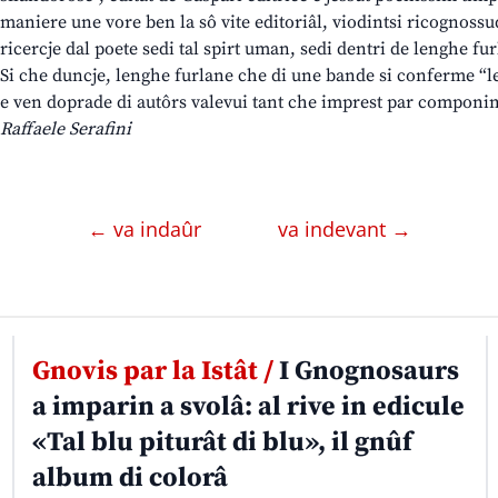
maniere une vore ben la sô vite editoriâl, viodintsi ricognoss
ricercje dal poete sedi tal spirt uman, sedi dentri de lenghe fu
Si che duncje, lenghe furlane che di une bande si conferme “le
e ven doprade di autôrs valevui tant che imprest par componim
Raffaele Serafini
← va indaûr
va indevant →
Gnovis par la Istât /
I Gnognosaurs
a imparin a svolâ: al rive in edicule
«Tal blu piturât di blu», il gnûf
album di colorâ