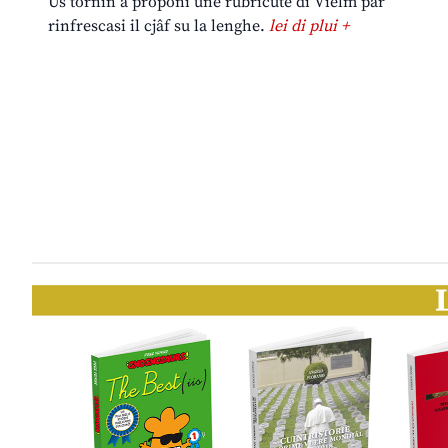
Us tornin a proponi une rubricute di Vielm par
rinfrescasi il cjâf su la lenghe.
lei di plui +