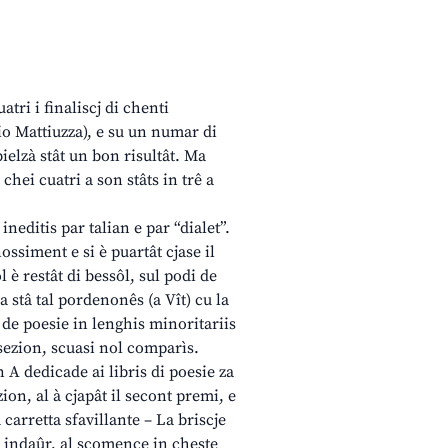
tri i finaliscj di chenti
o Mattiuzza), e su un numar di
bielzà stât un bon risultât. Ma
chei cuatri a son stâts in trê a
editis par talian e par “dialet”.
ossiment e si è puartât cjase il
è restât di bessôl, sul podi de
a stâ tal pordenonês (a Vît) cu la
de poesie in lenghis minoritariis
e sezion, scuasi nol comparìs.
 A dedicade ai libris di poesie za
ion, al à cjapât il secont premi, e
a carretta sfavillante – La briscje
p indaûr, al scomence in cheste