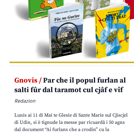
Gnovis /
Par che il popul furlan al
salti fûr dal taramot cul cjâf e vîf
Redazion
Lunis ai 11 di Mai te Glesie di Sante Marie sul Cjiscjel
di Udin, si è tignude la messe par ricuardâ i 50 agns
dal document “Ai furlans che a crodin” cu la