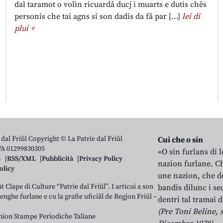
dal taramot o volìn ricuardâ ducj i muarts e dutis chês
personis che tai agns si son dadis da fâ par […]
lei di
plui +
 dal Friûl Copyright © La Patrie dal Friûl
Cui che o sin
IVA 01299830305
«O sin furlans di 
n
RSS/XML
Pubblicità
Privacy Policy
nazion furlane. Ch
olicy
une nazion, che do
t Clape di Culture “Patrie dal Friûl”. I articui a son
bandis dilunc i se
 lenghe furlane e cu la grafie uficiâl de Regjon Friûl –
dentri tal tramai d
(Pre Toni Beline, s
nion Stampe Periodiche Taliane