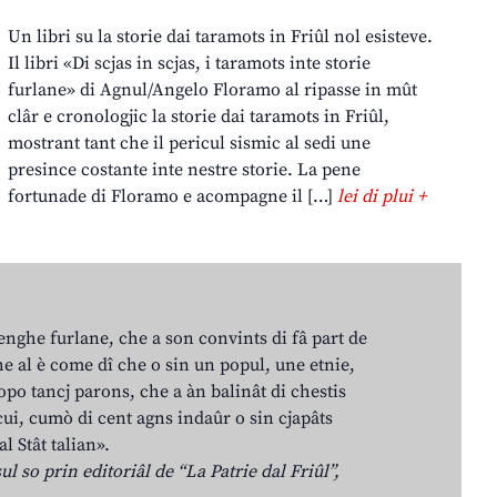
Un libri su la storie dai taramots in Friûl nol esisteve.
Il libri «Di scjas in scjas, i taramots inte storie
furlane» di Agnul/Angelo Floramo al ripasse in mût
clâr e cronologjic la storie dai taramots in Friûl,
mostrant tant che il pericul sismic al sedi une
presince costante inte nestre storie. La pene
fortunade di Floramo e acompagne il […]
lei di plui +
lenghe furlane, che a son convints di fâ part de
e al è come dî che o sin un popul, une etnie,
po tancj parons, che a àn balinât di chestis
cui, cumò di cent agns indaûr o sin cjapâts
al Stât talian».
ul so prin editoriâl de “La Patrie dal Friûl”,