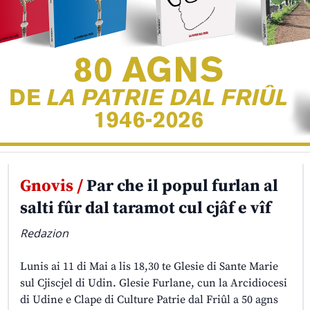
Gnovis /
Par che il popul furlan al
salti fûr dal taramot cul cjâf e vîf
Redazion
Lunis ai 11 di Mai a lis 18,30 te Glesie di Sante Marie
sul Cjiscjel di Udin. Glesie Furlane, cun la Arcidiocesi
di Udine e Clape di Culture Patrie dal Friûl a 50 agns