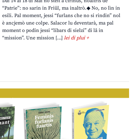
Dai 14 ai 18 di Mai no steit a cirînus, noaltris de
“Patrie”: no sarin in Friûl, ma inaltrò.◆ No, no lìn in
esili. Pal moment, jessi “furlans che no si rindin” nol
è ancjemò une colpe. Salacor lu deventarà, ma pal
moment o podin jessi “libars di sielzi” di lâ in
“mission”. Une mission […]
lei di plui +