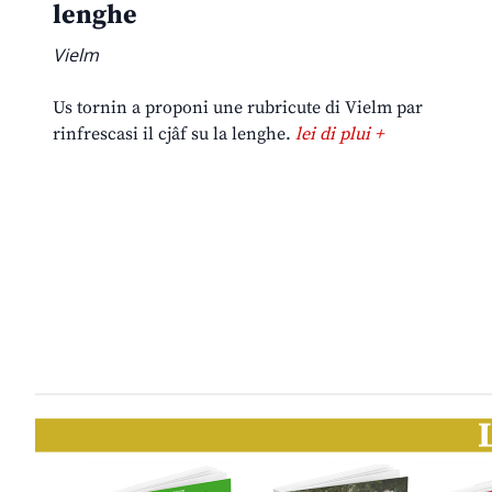
lenghe
Vielm
Us tornin a proponi une rubricute di Vielm par
rinfrescasi il cjâf su la lenghe.
lei di plui +