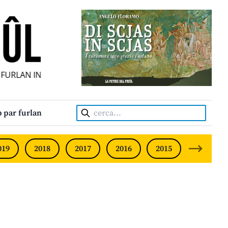
URLAN INDIPENDENT • INDEPENDENT FRIULIAN MONTHLY •
Cerca:
 par furlan
019
2018
2017
2016
2015
2014