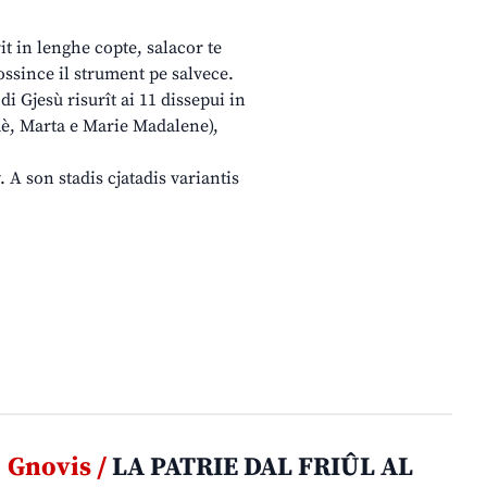
rit in lenghe copte, salacor te
ossince il strument pe salvece.
i Gjesù risurît ai 11 dissepui in
mè, Marta e Marie Madalene),
 A son stadis cjatadis variantis
Gnovis /
LA PATRIE DAL FRIÛL AL