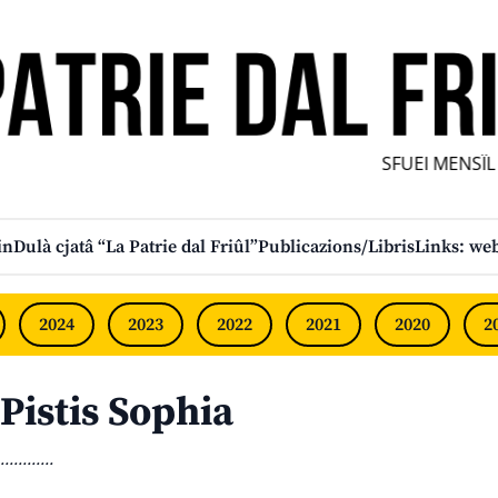
SFUEI MENSÎL F
in
Dulà cjatâ “La Patrie dal Friûl”
Publicazions/Libris
Links: web
2024
2023
2022
2021
2020
2
Pistis Sophia
............