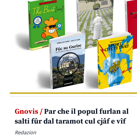
Gnovis /
Par che il popul furlan al
salti fûr dal taramot cul cjâf e vîf
Redazion