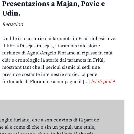
Presentazions a Majan, Pavie e
Udin.
Redazion
Un libri su la storie dai taramots in Friûl nol esisteve.
Il libri «Di scjas in scjas, i taramots inte storie
furlane» di Agnul/Angelo Floramo al ripasse in mût
clâr e cronologjic la storie dai taramots in Friûl,
mostrant tant che il pericul sismic al sedi une
presince costante inte nestre storie. La pene
fortunade di Floramo e acompagne il […]
lei di plui +
lenghe furlane, che a son convints di fâ part de
e al è come dî che o sin un popul, une etnie,