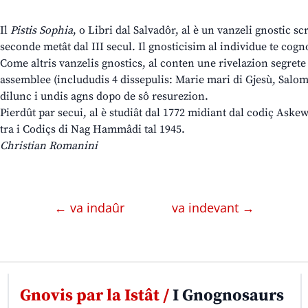
Il
Pistis Sophia
, o Libri dal Salvadôr, al è un vanzeli gnostic sc
seconde metât dal III secul. Il gnosticisim al individue te cogn
Come altris vanzelis gnostics, al conten une rivelazion segrete d
assemblee (includudis 4 dissepulis: Marie mari di Gjesù, Salo
dilunc i undis agns dopo de sô resurezion.
Pierdût par secui, al è studiât dal 1772 midiant dal codiç Askew.
tra i Codiçs di Nag Hammâdi tal 1945.
Christian Romanini
← va indaûr
va indevant →
Gnovis par la Istât /
I Gnognosaurs