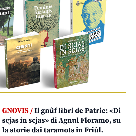
GNOVIS /
Il gnûf libri de Patrie: «Di
scjas in scjas» di Agnul Floramo, su
la storie dai taramots in Friûl.