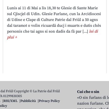
Lunis ai 11 di Mai a lis 18,30 te Glesie di Sante Marie
sul Cjiscjel di Udin. Glesie Furlane, cun la Arcidiocesi
di Udine e Clape di Culture Patrie dal Friûl a 50 agns
dal taramot o volìn ricuardâ ducj i muarts e dutis chês
personis che tai agns si son dadis da fâ par […]
lei di
plui +
 dal Friûl Copyright © La Patrie dal Friûl
Cui che o sin
IVA 01299830305
«O sin furlans di 
n
RSS/XML
Pubblicità
Privacy Policy
nazion furlane. Ch
olicy