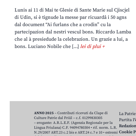
Lunis ai 11 di Mai te Glesie di Sante Marie sul Cjiscjel
di Udin, si è tignude la messe par ricuardâ i 50 agns
dal document “Ai furlans che a crodin” cu la
partecipazion dal nestri vescul bons. Riccardo Lamba
che al à presiedude la celebrazion. Un grazie a lui, a
bons. Luciano Nobile che […]
lei di plui +
ANNO 2025
– Contributi ricevuti da Clape di
La Patrie
Culture Patrie dal Friûl – c.f. 01299830305
Partita 
– erogante: A.R.L.E.F. (Agenzia Regionale per la
Redazio
Lingua Friulana) C.F. 94094780304 • rif. norm. L.R.
Cookie P
N.29/2007 ART.23 c.2 bis e ART.24 c.7 e 10 • estremi