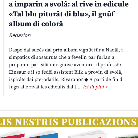
a imparin a svolâ: al rive in edicule
«Tal blu piturât di blu», il gnûf
album di colorâ
Redazion
Daspò dal sucès dal prin album vignût fûr a Nadâl, i
simpatics dinosauruts che a fevelin par furlan a
proponin pal Istât une gnove aventure: il professôr
Einsaur e il so fedêl assistent Blik a provin di svolâ,
ispirâts dai pterodatils. Rivarano? ◆ A partî de fin di
Jugn al è rivât tes ediculis dal […]
lei di plui +