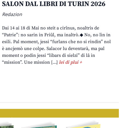
SALON DAL LIBRI DI TURIN 2026
Redazion
Dai 14 ai 18 di Mai no steit a cirînus, noaltris de
“Patrie”: no sarin in Friûl, ma inaltrò.◆ No, no lìn in
esili. Pal moment, jessi “furlans che no si rindin” nol
è ancjemò une colpe. Salacor lu deventarà, ma pal
moment o podin jessi “libars di sielzi” di lâ in
“mission”. Une mission […]
lei di plui +