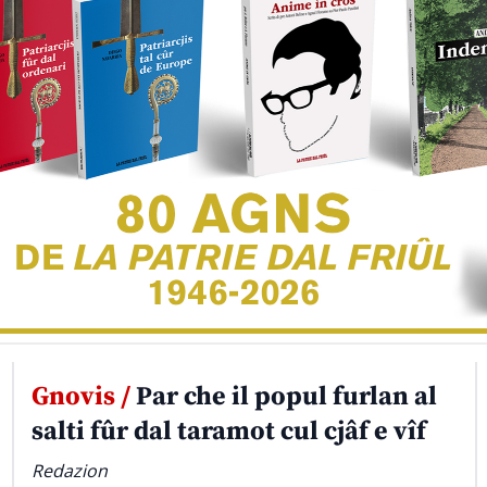
Gnovis /
Par che il popul furlan al
salti fûr dal taramot cul cjâf e vîf
Redazion