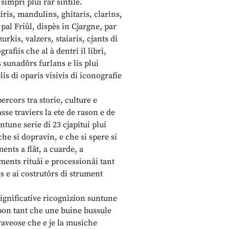
simpri plui râr sintîle.
iris, mandulins, ghitaris, clarins,
 pal Friûl, dispès in Cjargne, par
urkis, valzers, staiaris, cjants di
afiis che al à dentri il libri,
s sunadôrs furlans e lis plui
is di oparis visivis di iconografie
 percors tra storie, culture e
asse traviers la ete de rason e de
intune serie di 23 cjapitui plui
he si dopravin, e che si spere si
nts a flât, a cuarde, a
ments rituâi e processionâi tant
ârs e ai costrutôrs di strument
significative ricognizion suntune
opon tant che une buine bussule
aveose che e je la musiche