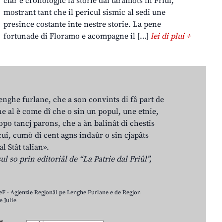
clâr e cronologjic la storie dai taramots in Friûl,
mostrant tant che il pericul sismic al sedi une
presince costante inte nestre storie. La pene
fortunade di Floramo e acompagne il […]
lei di plui +
lenghe furlane, che a son convints di fâ part de
e al è come dî che o sin un popul, une etnie,
po tancj parons, che a àn balinât di chestis
cui, cumò di cent agns indaûr o sin cjapâts
al Stât talian».
ul so prin editoriâl de “La Patrie dal Friûl”,
LeF - Agjenzie Regjonâl pe Lenghe Furlane e de Regjon
 Julie