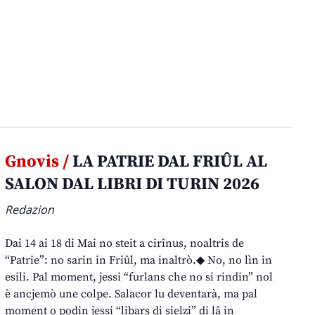
Gnovis /
LA PATRIE DAL FRIÛL AL
SALON DAL LIBRI DI TURIN 2026
Redazion
Dai 14 ai 18 di Mai no steit a cirînus, noaltris de
“Patrie”: no sarin in Friûl, ma inaltrò.◆ No, no lìn in
esili. Pal moment, jessi “furlans che no si rindin” nol
è ancjemò une colpe. Salacor lu deventarà, ma pal
moment o podin jessi “libars di sielzi” di lâ in