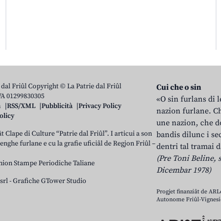
 dal Friûl Copyright © La Patrie dal Friûl
Cui che o sin
IVA 01299830305
«O sin furlans di 
n
RSS/XML
Pubblicità
Privacy Policy
nazion furlane. Ch
olicy
une nazion, che do
t Clape di Culture “Patrie dal Friûl”. I articui a son
bandis dilunc i se
 lenghe furlane e cu la grafie uficiâl de Regjon Friûl –
dentri tal tramai d
(Pre Toni Beline, s
nion Stampe Periodiche Taliane
Dicembar 1978)
srl
-
Grafiche GTower Studio
Progjet finanziât de AR
Autonome Friûl-Vignesie