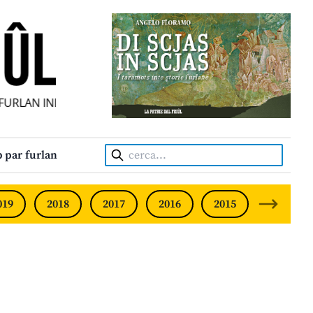
RLAN INDIPENDENT • INDEPENDENT FRIULIAN MONTHLY • 
Cerca:
 par furlan
019
2018
2017
2016
2015
2014