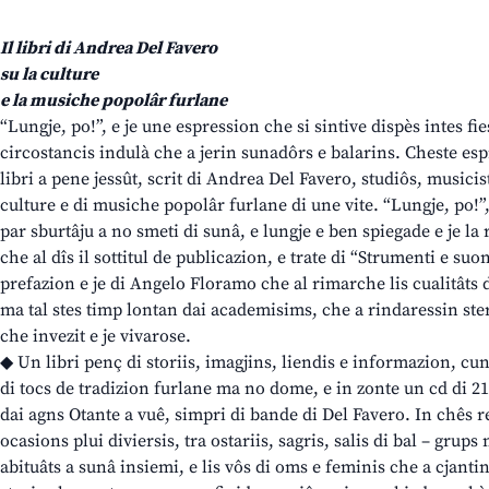
Il libri di Andrea Del Favero
su la culture
e la musiche popolâr furlane
“Lungje, po!”, e je une espression che si sintive dispès intes fiest
circostancis indulà che a jerin sunadôrs e balarins. Cheste espr
libri a pene jessût, scrit di Andrea Del Favero, studiôs, musicis
culture e di musiche popolâr furlane di une vite. “Lungje, po!”,
par sburtâju a no smeti di sunâ, e lungje e ben spiegade e je la
che al dîs il sottitul de publicazion, e trate di “Strumenti e suo
prefazion e je di Angelo Floramo che al rimarche lis cualitâts dal
ma tal stes timp lontan dai academisims, che a rindaressin ste
che invezit e je vivarose.
◆ Un libri penç di storiis, imagjins, liendis e informazion, cu
di tocs de tradizion furlane ma no dome, e in zonte un cd di 21 li
dai agns Otante a vuê, simpri di bande di Del Favero. In chês reg
ocasions plui diviersis, tra ostariis, sagris, salis di bal – gru
abituâts a sunâ insiemi, e lis vôs di oms e feminis che a cjanti