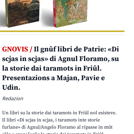
GNOVIS /
Il gnûf libri de Patrie: «Di
scjas in scjas» di Agnul Floramo, su
la storie dai taramots in Friûl.
Presentazions a Majan, Pavie e
Udin.
Redazion
Un libri su la storie dai taramots in Friûl nol esisteve.
Il libri «Di scjas in scjas, i taramots inte storie
furlane» di Agnul/Angelo Floramo al ripasse in mût