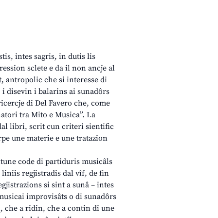
is, intes sagris, in dutis lis
ession sclete e da il non ancje al
t, antropolic che si interesse di
 i disevin i balarins ai sunadôrs
 ricercje di Del Favero che, come
natori tra Mito e Musica”. La
 libri, scrit cun criteri sientific
rpe une materie e une tratazion
ntune code di partiduris musicâls
niis regjistradis dal vîf, de fin
jistrazions si sint a sunâ – intes
ps musicai improvisâts o di sunadôrs
n, che a ridin, che a contin di une