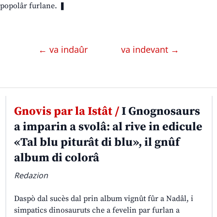
popolâr furlane. ❚
← va indaûr
va indevant →
Gnovis par la Istât /
I Gnognosaurs
a imparin a svolâ: al rive in edicule
«Tal blu piturât di blu», il gnûf
album di colorâ
Redazion
Daspò dal sucès dal prin album vignût fûr a Nadâl, i
simpatics dinosauruts che a fevelin par furlan a