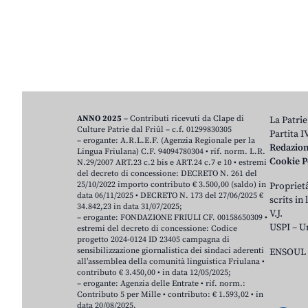
ANNO 2025
– Contributi ricevuti da Clape di
La Patrie
Culture Patrie dal Friûl – c.f. 01299830305
Partita 
– erogante: A.R.L.E.F. (Agenzia Regionale per la
Redazio
Lingua Friulana) C.F. 94094780304 • rif. norm. L.R.
Cookie P
N.29/2007 ART.23 c.2 bis e ART.24 c.7 e 10 • estremi
del decreto di concessione: DECRETO N. 261 del
25/10/2022 importo contributo € 3.500,00 (saldo) in
Proprietâ
data 06/11/2025 • DECRETO N. 173 del 27/06/2025 €
scrits in
34.842,23 in data 31/07/2025;
V.J.
– erogante: FONDAZIONE FRIULI CF. 00158650309 •
USPI – U
estremi del decreto di concessione: Codice
progetto 2024-0124 ID 23405 campagna di
sensibilizzazione giornalistica dei sindaci aderenti
ENSOUL 
all’assemblea della comunità linguistica Friulana •
contributo € 3.450,00 • in data 12/05/2025;
– erogante: Agenzia delle Entrate • rif. norm.:
Contributo 5 per Mille • contributo: € 1.593,02 • in
data 20/08/2025.