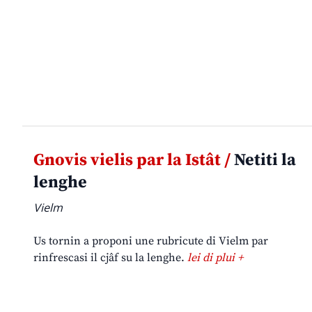
Gnovis vielis par la Istât /
Netiti la
lenghe
Vielm
Us tornin a proponi une rubricute di Vielm par
rinfrescasi il cjâf su la lenghe.
lei di plui +