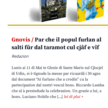
Gnovis /
Par che il popul furlan al
salti fûr dal taramot cul cjâf e vîf
Redazion
Lunis ai 11 di Mai te Glesie di Sante Marie sul Cjiscjel
di Udin, si è tignude la messe par ricuardâ i 50 agns
dal document “Ai furlans che a crodin” cu la
partecipazion dal nestri vescul bons. Riccardo Lamba
che al à presiedude la celebrazion. Un grazie a lui, a
bons. Luciano Nobile che […]
lei di plui +