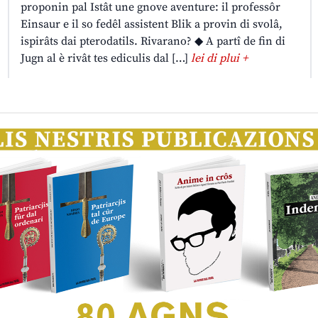
proponin pal Istât une gnove aventure: il professôr
Einsaur e il so fedêl assistent Blik a provin di svolâ,
ispirâts dai pterodatils. Rivarano? ◆ A partî de fin di
Jugn al è rivât tes ediculis dal […]
lei di plui +