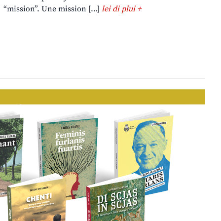
“mission”. Une mission […]
lei di plui +