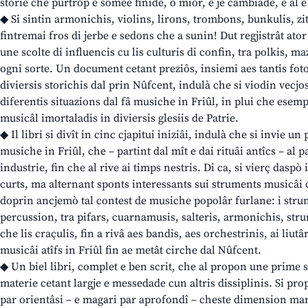
storie che purtrop e somee finide, o miôr, e je cambiade, e al è 
◆ Si sintin armonichis, violins, lirons, trombons, bunkulis, zit
fintremai fros di jerbe e sedons che a sunin! Dut regjistrât ator
une scolte di influencis cu lis culturis di confin, tra polkis, maz
ogni sorte. Un document cetant preziôs, insiemi aes tantis fotogr
diviersis storichis dal prin Nûfcent, indulà che si viodin vecjo
diferentis situazions dal fâ musiche in Friûl, in plui che esempl
musicâl imortaladis in diviersis glesiis de Patrie.
◆ Il libri si divît in cinc cjapitui iniziâi, indulà che si invie un
musiche in Friûl, che – partint dal mît e dai rituâi antîcs – al p
industrie, fin che al rive ai timps nestris. Di ca, si vierç daspò 
curts, ma alternant sponts interessants sui struments musicâi c
doprin ancjemò tal contest de musiche popolâr furlane: i strume
percussion, tra pifars, cuarnamusis, salteris, armonichis, stru
che lis craçulis, fin a rivâ aes bandis, aes orchestrinis, ai liut
musicâi atîfs in Friûl fin ae metât cirche dal Nûfcent.
◆ Un biel libri, complet e ben scrit, che al propon une prime 
materie cetant largje e messedade cun altris dissiplinis. Si pr
par orientâsi – e magari par aprofondî – cheste dimension mar