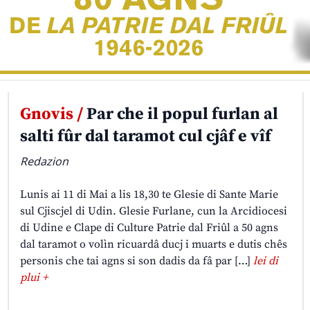
Gnovis /
Par che il popul furlan al
salti fûr dal taramot cul cjâf e vîf
Redazion
Lunis ai 11 di Mai a lis 18,30 te Glesie di Sante Marie
sul Cjiscjel di Udin. Glesie Furlane, cun la Arcidiocesi
di Udine e Clape di Culture Patrie dal Friûl a 50 agns
dal taramot o volìn ricuardâ ducj i muarts e dutis chês
personis che tai agns si son dadis da fâ par […]
lei di
plui +