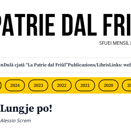
SFUEI MENSÎL FU
in
Dulà cjatâ “La Patrie dal Friûl”
Publicazions/Libris
Links: web
2024
2023
2022
2021
2020
2
Lungje po!
Alessio Screm