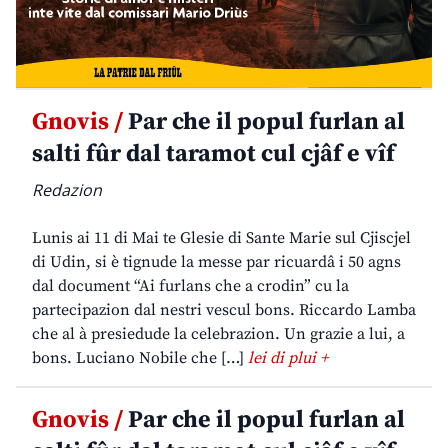
Gnovis /
Par che il popul furlan al
salti fûr dal taramot cul cjâf e vîf
Redazion
Lunis ai 11 di Mai te Glesie di Sante Marie sul Cjiscjel
di Udin, si è tignude la messe par ricuardâ i 50 agns
dal document “Ai furlans che a crodin” cu la
partecipazion dal nestri vescul bons. Riccardo Lamba
che al à presiedude la celebrazion. Un grazie a lui, a
bons. Luciano Nobile che […]
lei di plui +
Gnovis /
Par che il popul furlan al