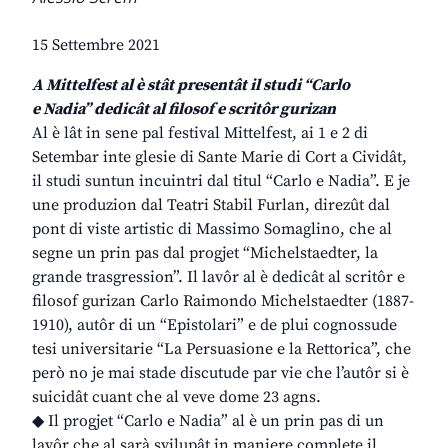
15 Settembre 2021
A Mittelfest al è stât presentât il studi “Carlo
e Nadia” dedicât al filosof e scritôr gurizan
Al è lât in sene pal festival Mittelfest, ai 1 e 2 di
Setembar inte glesie di Sante Marie di Cort a Cividât,
il studi suntun incuintri dal titul “Carlo e Nadia”. E je
une produzion dal Teatri Stabil Furlan, direzût dal
pont di viste artistic di Massimo Somaglino, che al
segne un prin pas dal progjet “Michelstaedter, la
grande trasgression”. Il lavôr al è dedicât al scritôr e
filosof gurizan Carlo Raimondo Michelstaedter (1887-
1910), autôr di un “Epistolari” e de plui cognossude
tesi universitarie “La Persuasione e la Rettorica”, che
però no je mai stade discutude par vie che l’autôr si è
suicidât cuant che al veve dome 23 agns.
◆ Il progjet “Carlo e Nadia” al è un prin pas di un
lavôr che al sarà svilupât in maniere complete il