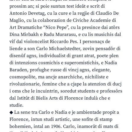
prossim an; si poie suntun test ideât e scrit di
Antonio Devetag, cu la cure e la regjie di Claudio De
Maglio, cu la colaborazion de Civiche Academie di
Art Dramatiche “Nico Pepe”, cu la presince dai atôrs
Dina Mirbakh e Radu Murarasu, e cu lis musichis dal
vîf dal violoncelist Riccardo Pes. I personaçs de
liende a son Carlo Michaelstedter, zovin pensadôr di
disenûf agns, individualist di grant atrat, poete plen
di intenzions cosmichis e superomistichis, e Nadia
Baraden, profughe russe di vincj agns, elegante,
cosmopolite, ma ancje anarchiche, nichiliste e
rivoluzionarie, femine che a cjape la atenzion di ducj
i oms che le incuintrin, soredut students e professôrs
dal Istitût di Bielis Arts di Florence indulà che e
studie.
◆ La sene tra Carlo e Nadia e je ambientade propit a
Florence, intun studi artistic, une sofite di stamp
bohemien, intal an 1906. Carlo, inamorât di mats di