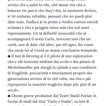
zovins che a amin la vite, chê stesse vite che a
butaran vie parcè che ducj i doi, in moments diviers,
si ‘nt sintaran refudâts, pensant che no puedi plui
dâur nuie. Nadia e je la prime a rindisi cuntun suicidi
eclatant e che e progjete intun mût che nol amet
ripensaments. Un at definitîf inesorabil che al
acompagnarà il zovin Carlo, lavorant tant che un
carûl, une dì daûr chê altre, par trê agns, fin cuant
che ancje lui al rivarà ae stesse conclusion tremende.
◆ Il test di Devetag al è il pilote di une esplorazion
che e vûl insiorâsi midiant dai scrits e des pituris di
Michelstaedter par slargjâ la cjalade a une cundizion
di fragjilitât, precarietât e straviament proprie des
gjenerazions zovinis di in chê volte, ma che e pâr
riproponisi in maniere tragjiche dopo pôc plui di un
secul».
◆ Cheste gnove produzion dal Teatri Stabil Furlan in
forme di studi dal titul “Carlo e Nadia”, su test di