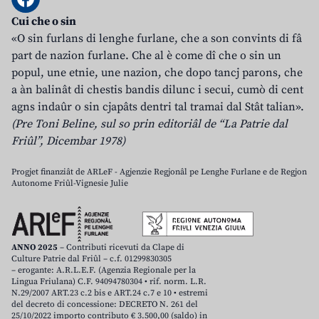
Cui che o sin
«O sin furlans di lenghe furlane, che a son convints di fâ
part de nazion furlane. Che al è come dî che o sin un
popul, une etnie, une nazion, che dopo tancj parons, che
a àn balinât di chestis bandis dilunc i secui, cumò di cent
agns indaûr o sin cjapâts dentri tal tramai dal Stât talian».
(Pre Toni Beline, sul so prin editoriâl de “La Patrie dal
Friûl”, Dicembar 1978)
Progjet finanziât de ARLeF - Agjenzie Regjonâl pe Lenghe Furlane e de Regjon
Autonome Friûl-Vignesie Julie
ANNO 2025
– Contributi ricevuti da Clape di
Culture Patrie dal Friûl – c.f. 01299830305
– erogante: A.R.L.E.F. (Agenzia Regionale per la
Lingua Friulana) C.F. 94094780304 • rif. norm. L.R.
N.29/2007 ART.23 c.2 bis e ART.24 c.7 e 10 • estremi
del decreto di concessione: DECRETO N. 261 del
25/10/2022 importo contributo € 3.500,00 (saldo) in