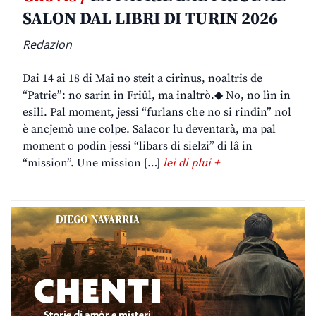
SALON DAL LIBRI DI TURIN 2026
Redazion
Dai 14 ai 18 di Mai no steit a cirînus, noaltris de
“Patrie”: no sarin in Friûl, ma inaltrò.◆ No, no lìn in
esili. Pal moment, jessi “furlans che no si rindin” nol
è ancjemò une colpe. Salacor lu deventarà, ma pal
moment o podin jessi “libars di sielzi” di lâ in
“mission”. Une mission […]
lei di plui +