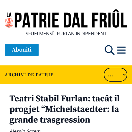
SFUEI MENSÎL FURLAN INDIPENDENT
Aboniti
ARCHIVI DE PATRIE
Teatri Stabil Furlan: tacât il
progjet “Michelstaedter: la
grande trasgression
Alessio Screm