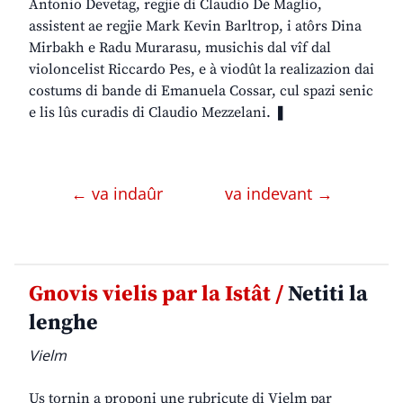
Antonio Devetag, regjie di Claudio De Maglio,
assistent ae regjie Mark Kevin Barltrop, i atôrs Dina
Mirbakh e Radu Murarasu, musichis dal vîf dal
violoncelist Riccardo Pes, e à viodût la realizazion dai
costums di bande di Emanuela Cossar, cul spazi senic
e lis lûs curadis di Claudio Mezzelani. ❚
← va indaûr
va indevant →
Gnovis vielis par la Istât /
Netiti la
lenghe
Vielm
Us tornin a proponi une rubricute di Vielm par