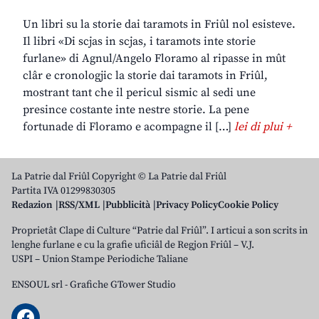
Un libri su la storie dai taramots in Friûl nol esisteve.
Il libri «Di scjas in scjas, i taramots inte storie
furlane» di Agnul/Angelo Floramo al ripasse in mût
clâr e cronologjic la storie dai taramots in Friûl,
mostrant tant che il pericul sismic al sedi une
presince costante inte nestre storie. La pene
fortunade di Floramo e acompagne il […]
lei di plui +
La Patrie dal Friûl Copyright © La Patrie dal Friûl
Partita IVA 01299830305
Redazion
RSS/XML
Pubblicità
Privacy Policy
Cookie Policy
Proprietât Clape di Culture “Patrie dal Friûl”. I articui a son scrits in
lenghe furlane e cu la grafie uficiâl de Regjon Friûl – V.J.
USPI – Union Stampe Periodiche Taliane
ENSOUL srl
-
Grafiche GTower Studio