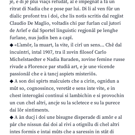
jê, e di jê plui viaçs refudât, al è impegnât a fâ un
ritrat di Nadia che e pose par lui. Di li al ven fûr un
dialic profont tra i doi, che lis notis scritis dal regjist
Claudio De Maglio, voltadis chi par furlan cul jutori
de Arlef e dal Sportel linguistic regjonâl pe lenghe
furlane, nus judin ben a capî.
◆ «L’amôr, la muart, la vite, il cirî un sens… Chê dal
incuintri, intal 1907, tra il zovin filosof Carlo
Michelstaedter e Nadia Baraden, zovine femine russe
rivade a Florence par studiâ art, e je une vicende
passionâl che e à tancj aspiets misteriôs.
◆ A son doi spirts malcuiets che a cirin, ognidun a
mût so, cognossince, veretât e sens inte vite, e in
chest interogâsi continui si lambichin e si provochin
un cun chel altri, ancje su la scletece e su la purece
dai lôr sintiments.
◆ A àn ducj i doi une bisugne disperade di amôr e al
pâr che nissun dai doi al rivi a otignîlu di chel altri
intes formis e intai mûts che a saressin in stât di