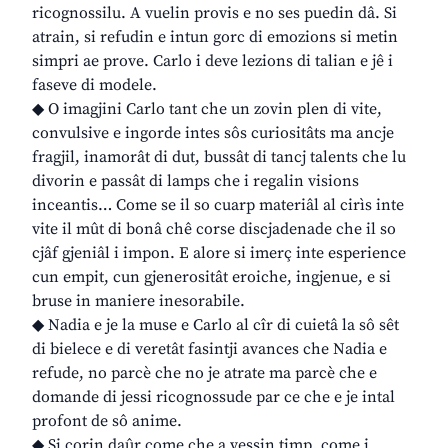
ricognossilu. A vuelin provis e no ses puedin dâ. Si
atrain, si refudin e intun gorc di emozions si metin
simpri ae prove. Carlo i deve lezions di talian e jê i
faseve di modele.
◆ O imagjini Carlo tant che un zovin plen di vite,
convulsive e ingorde intes sôs curiositâts ma ancje
fragjil, inamorât di dut, bussât di tancj talents che lu
divorin e passât di lamps che i regalin visions
inceantis… Come se il so cuarp materiâl al cirìs inte
vite il mût di bonâ chê corse discjadenade che il so
cjâf gjeniâl i impon. E alore si imerç inte esperience
cun empit, cun gjenerositât eroiche, ingjenue, e si
bruse in maniere inesorabile.
◆ Nadia e je la muse e Carlo al cîr di cuietâ la sô sêt
di bielece e di veretât fasintji avances che Nadia e
refude, no parcè che no je atrate ma parcè che e
domande di jessi ricognossude par ce che e je intal
profont de sô anime.
◆ Si corin daûr come che a vessin timp, come i