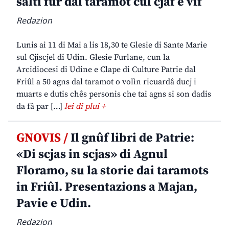
salti fûr dal taramot cul cjâf e vîf
Redazion
Lunis ai 11 di Mai a lis 18,30 te Glesie di Sante Marie
sul Cjiscjel di Udin. Glesie Furlane, cun la
Arcidiocesi di Udine e Clape di Culture Patrie dal
Friûl a 50 agns dal taramot o volìn ricuardâ ducj i
muarts e dutis chês personis che tai agns si son dadis
da fâ par […]
lei di plui +
GNOVIS /
Il gnûf libri de Patrie:
«Di scjas in scjas» di Agnul
Floramo, su la storie dai taramots
in Friûl. Presentazions a Majan,
Pavie e Udin.
Redazion