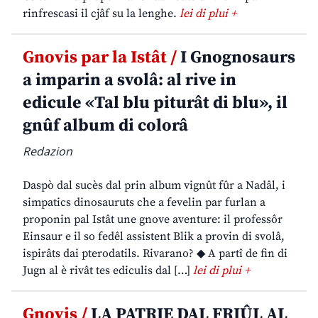
rinfrescasi il cjâf su la lenghe.
lei di plui +
Gnovis par la Istât /
I Gnognosaurs
a imparin a svolâ: al rive in
edicule «Tal blu piturât di blu», il
gnûf album di colorâ
Redazion
Daspò dal sucès dal prin album vignût fûr a Nadâl, i
simpatics dinosauruts che a fevelin par furlan a
proponin pal Istât une gnove aventure: il professôr
Einsaur e il so fedêl assistent Blik a provin di svolâ,
ispirâts dai pterodatils. Rivarano? ◆ A partî de fin di
Jugn al è rivât tes ediculis dal […]
lei di plui +
Gnovis /
LA PATRIE DAL FRIÛL AL