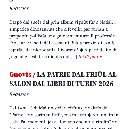
Redazion
Daspò dal sucès dal prin album vignût fûr a Nadâl, i
simpatics dinosauruts che a fevelin par furlan a
proponin pal Istât une gnove aventure: il professôr
Einsaur e il so fedêl assistent Blik a provin di svolâ,
ispirâts dai pterodatils. Rivarano? ◆ A partî de fin di
Jugn al è rivât tes ediculis dal […]
lei di plui +
Gnovis /
LA PATRIE DAL FRIÛL AL
SALON DAL LIBRI DI TURIN 2026
Redazion
Dai 14 ai 18 di Mai no steit a cirînus, noaltris de
“Patrie”: no sarin in Friûl, ma inaltrò.◆ No, no lìn in
esili. Pal moment, jessi “furlans che no si rindin” nol
è ancjemò une colpe. Salacor lu deventarà, ma pal