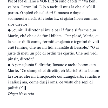
Peçot fof di lane e VONDE! Si sino capîts?” “Va ben,
va ben. Paron lui. E jo o tachi il mus là che al vûl il
paron. O spieti che al sieri il museu e dopo o
scomenci a netâ. Al viodarà… si cjatarà ben cun me,
siôr diretôr!”
◆ Scunît, il diretôr si invie par lâ fûr e si ferme cun
Marie, chê che e da fûr i biliets. “Par plasê, Marie, cu
la scuse di fâ conts, fermiti ancjemò e tegnimi di voli
chê femine, che no mi fidi a lassâle di bessole.” “O ai
juste di meti un pôc di ordin tes cjartis. Che nol vedi
pinsîr, diretôr.”
◆ A pene jessût il diretôr, Rosute e tache boton cun
Marie. “Ce stamp chel diretôr, eh Marie? Al sa benon
la storie, che mi à incjocade cui Langobarts, i raclis e
i caliscj ma, come ducj i oms, ce vûstu che sepi di
puliziis?”❚
Diego Navarria