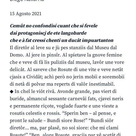
15 Agosto 2021
Cemût no confondisi cuant che si fevele
dai protagoniscj de ete langobarde
che e à fat cressi chenti un ducât impuartanton
Il diretôr al leve su e jù pes stanziis dal Museu dal
Domo. Al jere in pinsîr. Al spietave la gnove femine
che e veve di fâ lis puliziis dal museu, lavôr une vore
delicât. Al saveve che Rosute di une vite e veve netât
cjasis a Cividât; achì però no jerin mobii e soremobii
di netâ di polvar ma reperts di valôr inestimabil.
◆ In chel le viôt rivâ. Avonde grande, pas viert di
buride, almancul sessante carnevâi fats, cjavei neris
e permanente riçote, voglade fuarte e une vieste a
rosutis celestis e rossis. “Sperìn ben – al pense, e
pront le salude – Bundì siore Rose!” “Bundì siôr
diretôr… ma, par plasê, no soi siore: che mi clami
Rosute!” “Ben, alore Rosute, graciis par vê acetât di