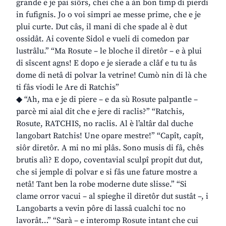
grande e je pai siôrs, chei che a àn bon timp di pierdi
in fufignis. Jo o voi simpri ae messe prime, che e je
plui curte. Dut câs, il mani di che spade al è dut
ossidât. Ai covente Sidol e vueli di comedon par
lustrâlu.” “Ma Rosute – le bloche il diretôr – e à plui
di sîscent agns! E dopo e je sierade a clâf e tu tu âs
dome di netâ di polvar la vetrine! Cumò nin di là che
ti fâs viodi le Are di Ratchis”
◆ “Ah, ma e je di piere – e da sù Rosute palpantle –
parcè mi aial dit che e jere di raclis?” “Ratchis,
Rosute, RATCHIS, no raclis. Al è l’altâr dal duche
langobart Ratchis! Une opare mestre!” “Capît, capît,
siôr diretôr. A mi no mi plâs. Sono musis di fâ, chês
brutis alì? E dopo, coventavial sculpî propit dut dut,
che si jemple di polvar e si fâs une fature mostre a
netâ! Tant ben la robe moderne dute slisse.” “Si
clame orror vacui – al spieghe il diretôr dut sustât –, i
Langobarts a vevin pôre di lassâ cualchi toc no
lavorât…” “Sarà – e interomp Rosute intant che cui