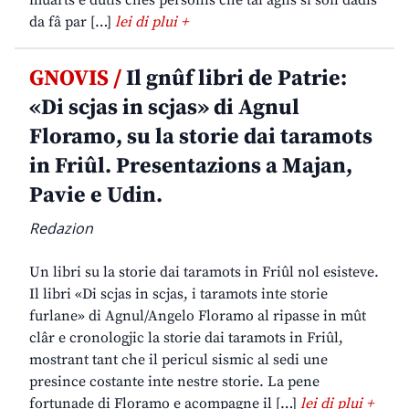
muarts e dutis chês personis che tai agns si son dadis
da fâ par […]
lei di plui +
GNOVIS /
Il gnûf libri de Patrie:
«Di scjas in scjas» di Agnul
Floramo, su la storie dai taramots
in Friûl. Presentazions a Majan,
Pavie e Udin.
Redazion
Un libri su la storie dai taramots in Friûl nol esisteve.
Il libri «Di scjas in scjas, i taramots inte storie
furlane» di Agnul/Angelo Floramo al ripasse in mût
clâr e cronologjic la storie dai taramots in Friûl,
mostrant tant che il pericul sismic al sedi une
presince costante inte nestre storie. La pene
fortunade di Floramo e acompagne il […]
lei di plui +