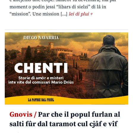
moment o podin jessi “libars di sielzi” di lâ in
“mission”. Une mission […]
lei di plui +
Gnovis /
Par che il popul furlan al
salti fûr dal taramot cul cjâf e vîf