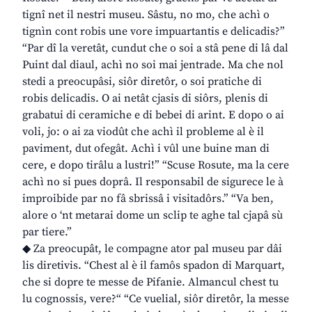
tignî net il nestri museu. Sâstu, no mo, che achì o
tignìn cont robis une vore impuartantis e delicadis?”
“Par dî la veretât, cundut che o soi a stâ pene di lâ dal
Puint dal diaul, achì no soi mai jentrade. Ma che nol
stedi a preocupâsi, siôr diretôr, o soi pratiche di
robis delicadis. O ai netât cjasis di siôrs, plenis di
grabatui di ceramiche e di bebei di arint. E dopo o ai
voli, jo: o ai za viodût che achì il probleme al è il
paviment, dut ofegât. Achì i vûl une buine man di
cere, e dopo tirâlu a lustri!” “Scuse Rosute, ma la cere
achì no si pues doprâ. Il responsabil de sigurece le à
improibide par no fâ sbrissâ i visitadôrs.” “Va ben,
alore o ‘nt metarai dome un sclip te aghe tal cjapâ sù
par tiere.”
◆ Za preocupât, le compagne ator pal museu par dâi
lis diretivis. “Chest al è il famôs spadon di Marquart,
che si dopre te messe de Pifanie. Almancul chest tu
lu cognossis, vere?“ “Ce vuelial, siôr diretôr, la messe