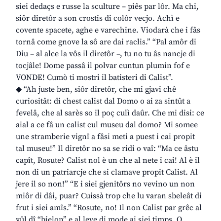
siei dedaçs e russe la sculture – piês par lôr. Ma chi,
siôr diretôr a son crostis di colôr vecjo. Achì e
covente spacete, aghe e varechine. Viodarà che i fâs
tornâ come gnove la sô are dai raclis.” “Pal amôr di
Diu – al alce la vôs il diretôr –, tu no tu âs nancje di
tocjâle! Dome passâ il polvar cuntun plumin fof e
VONDE! Cumò ti mostri il batisteri di Calist”.
◆ “Ah juste ben, siôr diretôr, che mi gjavi chê
curiositât: di chest calist dal Domo o ai za sintût a
fevelâ, che al sarès so il poç culì daûr. Che mi disi: ce
aial a ce fâ un calist cul museu dal domo? Mi somee
une stramberie vignî a fâsi meti a puest i cai propit
tal museu!” Il diretôr no sa se ridi o vaî: “Ma ce âstu
capît, Rosute? Calist nol è un che al nete i cai! Al è il
non di un patriarcje che si clamave propit Calist. Al
jere il so non!” “E i siei gjenitôrs no vevino un non
miôr di dâi, puar? Cuissà trop che lu varan sbeleât di
frut i siei amîs.” “Rosute, no! Il non Calist par grêc al
vûl dî “bielon” e al leve di mode ai siei timps. O