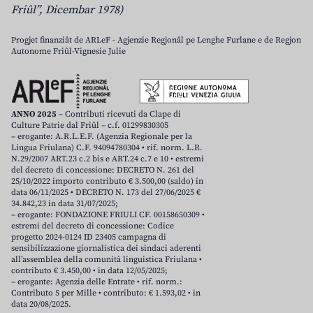
Friûl”, Dicembar 1978)
Progjet finanziât de ARLeF - Agjenzie Regjonâl pe Lenghe Furlane e de Regjon
Autonome Friûl-Vignesie Julie
ANNO 2025
– Contributi ricevuti da Clape di
Culture Patrie dal Friûl – c.f. 01299830305
– erogante: A.R.L.E.F. (Agenzia Regionale per la
Lingua Friulana) C.F. 94094780304 • rif. norm. L.R.
N.29/2007 ART.23 c.2 bis e ART.24 c.7 e 10 • estremi
del decreto di concessione: DECRETO N. 261 del
25/10/2022 importo contributo € 3.500,00 (saldo) in
data 06/11/2025 • DECRETO N. 173 del 27/06/2025 €
34.842,23 in data 31/07/2025;
– erogante: FONDAZIONE FRIULI CF. 00158650309 •
estremi del decreto di concessione: Codice
progetto 2024-0124 ID 23405 campagna di
sensibilizzazione giornalistica dei sindaci aderenti
all’assemblea della comunità linguistica Friulana •
contributo € 3.450,00 • in data 12/05/2025;
– erogante: Agenzia delle Entrate • rif. norm.:
Contributo 5 per Mille • contributo: € 1.593,02 • in
data 20/08/2025.