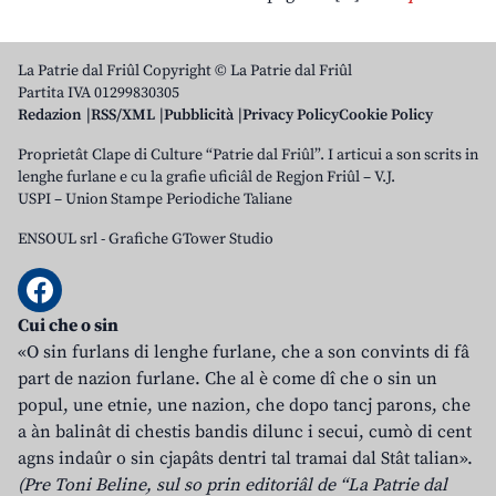
La Patrie dal Friûl Copyright © La Patrie dal Friûl
Partita IVA 01299830305
Redazion
RSS/XML
Pubblicità
Privacy Policy
Cookie Policy
Proprietât Clape di Culture “Patrie dal Friûl”. I articui a son scrits in
lenghe furlane e cu la grafie uficiâl de Regjon Friûl – V.J.
USPI – Union Stampe Periodiche Taliane
ENSOUL srl
-
Grafiche GTower Studio
Cui che o sin
«O sin furlans di lenghe furlane, che a son convints di fâ
part de nazion furlane. Che al è come dî che o sin un
popul, une etnie, une nazion, che dopo tancj parons, che
a àn balinât di chestis bandis dilunc i secui, cumò di cent
agns indaûr o sin cjapâts dentri tal tramai dal Stât talian».
(Pre Toni Beline, sul so prin editoriâl de “La Patrie dal