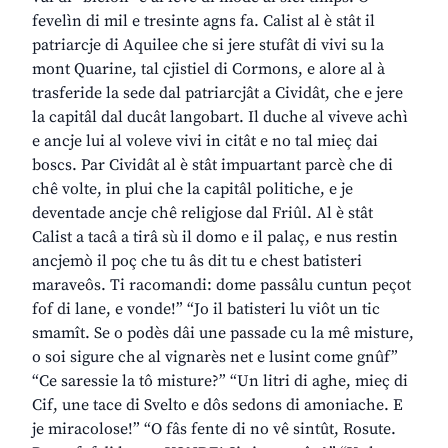
fevelìn di mil e tresinte agns fa. Calist al è stât il
patriarcje di Aquilee che si jere stufât di vivi su la
mont Quarine, tal cjistiel di Cormons, e alore al à
trasferide la sede dal patriarcjât a Cividât, che e jere
la capitâl dal ducât langobart. Il duche al viveve achì
e ancje lui al voleve vivi in citât e no tal mieç dai
boscs. Par Cividât al è stât impuartant parcè che di
chê volte, in plui che la capitâl politiche, e je
deventade ancje chê religjose dal Friûl. Al è stât
Calist a tacâ a tirâ sù il domo e il palaç, e nus restin
ancjemò il poç che tu âs dit tu e chest batisteri
maraveôs. Ti racomandi: dome passâlu cuntun peçot
fof di lane, e vonde!” “Jo il batisteri lu viôt un tic
smamît. Se o podès dâi une passade cu la mê misture,
o soi sigure che al vignarès net e lusint come gnûf”
“Ce saressie la tô misture?” “Un litri di aghe, mieç di
Cif, une tace di Svelto e dôs sedons di amoniache. E
je miracolose!” “O fâs fente di no vê sintût, Rosute.