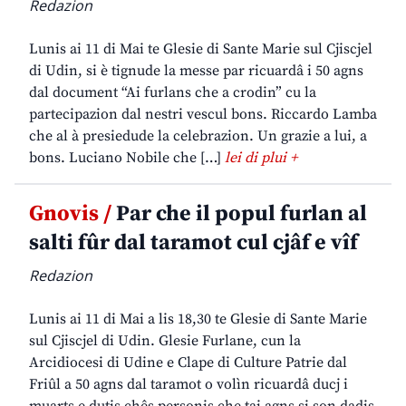
Redazion
Lunis ai 11 di Mai te Glesie di Sante Marie sul Cjiscjel
di Udin, si è tignude la messe par ricuardâ i 50 agns
dal document “Ai furlans che a crodin” cu la
partecipazion dal nestri vescul bons. Riccardo Lamba
che al à presiedude la celebrazion. Un grazie a lui, a
bons. Luciano Nobile che […]
lei di plui +
Gnovis /
Par che il popul furlan al
salti fûr dal taramot cul cjâf e vîf
Redazion
Lunis ai 11 di Mai a lis 18,30 te Glesie di Sante Marie
sul Cjiscjel di Udin. Glesie Furlane, cun la
Arcidiocesi di Udine e Clape di Culture Patrie dal
Friûl a 50 agns dal taramot o volìn ricuardâ ducj i