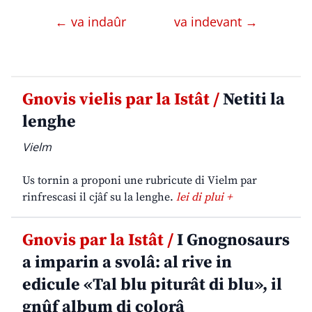
← va indaûr
va indevant →
Gnovis vielis par la Istât /
Netiti la
lenghe
Vielm
Us tornin a proponi une rubricute di Vielm par
rinfrescasi il cjâf su la lenghe.
lei di plui +
Gnovis par la Istât /
I Gnognosaurs
a imparin a svolâ: al rive in
edicule «Tal blu piturât di blu», il
gnûf album di colorâ