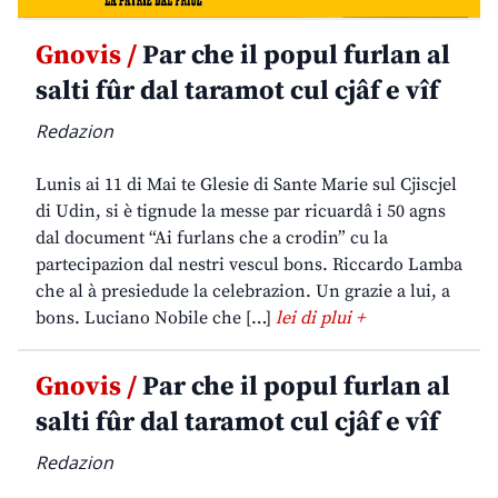
Gnovis /
Par che il popul furlan al
salti fûr dal taramot cul cjâf e vîf
Redazion
Lunis ai 11 di Mai te Glesie di Sante Marie sul Cjiscjel
di Udin, si è tignude la messe par ricuardâ i 50 agns
dal document “Ai furlans che a crodin” cu la
partecipazion dal nestri vescul bons. Riccardo Lamba
che al à presiedude la celebrazion. Un grazie a lui, a
bons. Luciano Nobile che […]
lei di plui +
Gnovis /
Par che il popul furlan al
salti fûr dal taramot cul cjâf e vîf
Redazion