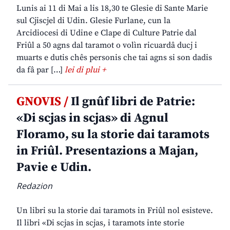
Lunis ai 11 di Mai a lis 18,30 te Glesie di Sante Marie
sul Cjiscjel di Udin. Glesie Furlane, cun la
Arcidiocesi di Udine e Clape di Culture Patrie dal
Friûl a 50 agns dal taramot o volìn ricuardâ ducj i
muarts e dutis chês personis che tai agns si son dadis
da fâ par […]
lei di plui +
GNOVIS /
Il gnûf libri de Patrie:
«Di scjas in scjas» di Agnul
Floramo, su la storie dai taramots
in Friûl. Presentazions a Majan,
Pavie e Udin.
Redazion
Un libri su la storie dai taramots in Friûl nol esisteve.
Il libri «Di scjas in scjas, i taramots inte storie