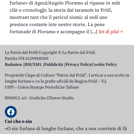
furlane» di Agnul/Angelo Floramo al ripasse in mût
clâr e cronologjic la storie dai taramots in Friûl,
mostrant tant che il pericul sismic al sedi une
presince costante inte nestre storie. La pene
fortunade di Floramo e acompagne il […]
lei di plui +
La Patrie dal Friûl Copyright © La Patrie dal Friûl
Partita IVA 01299830305
Redazion
RSS/XML
Pubblicità
Privacy Policy
Cookie Policy
Proprietât Clape di Culture “Patrie dal Friûl”. I articui a son scrits in
lenghe furlane e cu la grafie uficiâl de Regjon Friûl – V.J.
USPI – Union Stampe Periodiche Taliane
ENSOUL srl
-
Grafiche GTower Studio
Cui che o sin
«O sin furlans di lenghe furlane, che a son convints di fâ