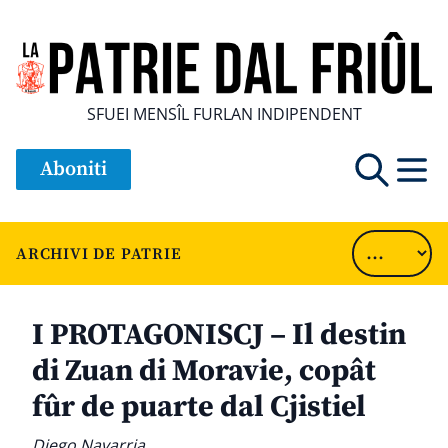
SFUEI MENSÎL FURLAN INDIPENDENT
Aboniti
ARCHIVI DE PATRIE
I PROTAGONISCJ – Il destin
di Zuan di Moravie, copât
fûr de puarte dal Cjistiel
Diego Navarria