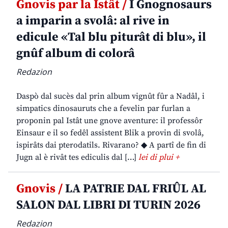
Gnovis par la Istât /
I Gnognosaurs
a imparin a svolâ: al rive in
edicule «Tal blu piturât di blu», il
gnûf album di colorâ
Redazion
Daspò dal sucès dal prin album vignût fûr a Nadâl, i
simpatics dinosauruts che a fevelin par furlan a
proponin pal Istât une gnove aventure: il professôr
Einsaur e il so fedêl assistent Blik a provin di svolâ,
ispirâts dai pterodatils. Rivarano? ◆ A partî de fin di
Jugn al è rivât tes ediculis dal […]
lei di plui +
Gnovis /
LA PATRIE DAL FRIÛL AL
SALON DAL LIBRI DI TURIN 2026
Redazion