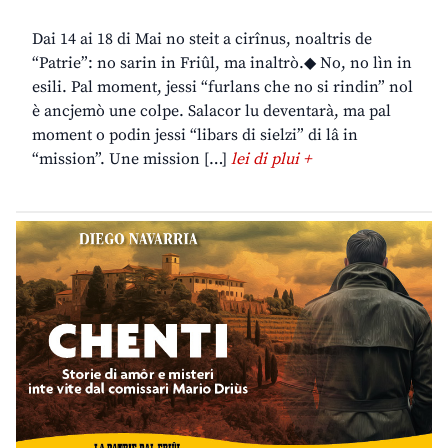
Dai 14 ai 18 di Mai no steit a cirînus, noaltris de
“Patrie”: no sarin in Friûl, ma inaltrò.◆ No, no lìn in
esili. Pal moment, jessi “furlans che no si rindin” nol
è ancjemò une colpe. Salacor lu deventarà, ma pal
moment o podin jessi “libars di sielzi” di lâ in
“mission”. Une mission […]
lei di plui +