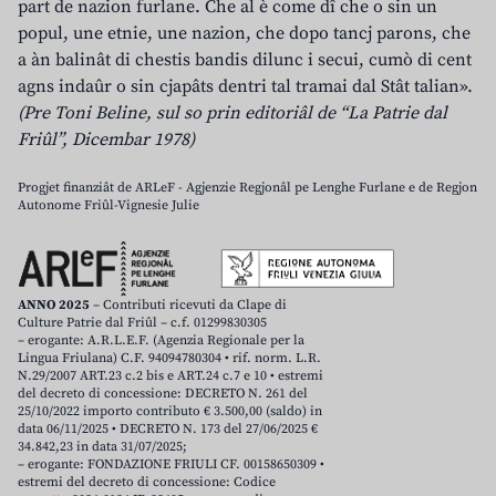
part de nazion furlane. Che al è come dî che o sin un
popul, une etnie, une nazion, che dopo tancj parons, che
a àn balinât di chestis bandis dilunc i secui, cumò di cent
agns indaûr o sin cjapâts dentri tal tramai dal Stât talian».
(Pre Toni Beline, sul so prin editoriâl de “La Patrie dal
Friûl”, Dicembar 1978)
Progjet finanziât de ARLeF - Agjenzie Regjonâl pe Lenghe Furlane e de Regjon
Autonome Friûl-Vignesie Julie
ANNO 2025
– Contributi ricevuti da Clape di
Culture Patrie dal Friûl – c.f. 01299830305
– erogante: A.R.L.E.F. (Agenzia Regionale per la
Lingua Friulana) C.F. 94094780304 • rif. norm. L.R.
N.29/2007 ART.23 c.2 bis e ART.24 c.7 e 10 • estremi
del decreto di concessione: DECRETO N. 261 del
25/10/2022 importo contributo € 3.500,00 (saldo) in
data 06/11/2025 • DECRETO N. 173 del 27/06/2025 €
34.842,23 in data 31/07/2025;
– erogante: FONDAZIONE FRIULI CF. 00158650309 •
estremi del decreto di concessione: Codice