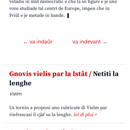
votadis in mût democratic e che la sô figure e je une
vore studiade tal centri de Europe, impen che in
Friûl e je metude in bande. ❚
← va indaûr
va indevant →
Gnovis vielis par la Istât /
Netiti la
lenghe
Vielm
Us tornin a proponi une rubricute di Vielm par
rinfrescasi il cjâf su la lenghe.
lei di plui +