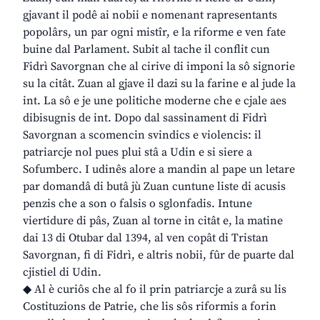
gjavant il podê ai nobii e nomenant rapresentants
popolârs, un par ogni mistîr, e la riforme e ven fate
buine dal Parlament. Subit al tache il conflit cun
Fidrì Savorgnan che al cirive di imponi la sô signorie
su la citât. Zuan al gjave il dazi su la farine e al jude la
int. La sô e je une politiche moderne che e cjale aes
dibisugnis de int. Dopo dal sassinament di Fidrì
Savorgnan a scomencin svindics e violencis: il
patriarcje nol pues plui stâ a Udin e si siere a
Sofumberc. I udinês alore a mandin al pape un letare
par domandâ di butâ jù Zuan cuntune liste di acusis
penzis che a son o falsis o sglonfadis. Intune
viertidure di pâs, Zuan al torne in citât e, la matine
dai 13 di Otubar dal 1394, al ven copât di Tristan
Savorgnan, fi di Fidrì, e altris nobii, fûr de puarte dal
cjistiel di Udin.
◆ Al è curiôs che al fo il prin patriarcje a zurâ su lis
Costituzions de Patrie, che lis sôs riformis a forin