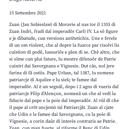
15 Settembre 2021
Zuan (Jan Sobieslaw) di Moravie al nas tor il 1355 di
Zuan Indrì, fradi dal imperadôr Carli IV. La sô figure
e je dibatude, cun versions antitetichis. Une e fevele
di un om violent, che al dopre la fuarce par risolvi lis
cuistion di podê, lussuriôs e plen di se. Chê altre, che
si olme cun plui fature, lu mostre difensôr de Patrie
cuintri dai Savorgnans e Vignesie. Dut câs, nol jere
farine di fâ ostiis. Pape Urban, tal 1387, lu nomene
patriarcje di Aquilee e lu sielç te famee dal
imperadôr. Al è un segnâl, dopo i 2 agns di vueris dal
patriarcje Filip d’Alençon, nomenâ un che al vedi la
fiducie dal pape e la poie dal imperadôr. Al vûl dî che
il pape al crôt ancjemò tal Patriarcjât. Zuan al cjate
che Udin e la famee dai Savorgnans, cu la poie di
Vignesie, a corin daûr di interès contraris ae Patrie.
Zuan, cun man fuarte, al riforme il Renc di Udin,