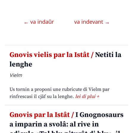
← va indaûr
va indevant →
Gnovis vielis par la Istât /
Netiti la
lenghe
Vielm
Us tornin a proponi une rubricute di Vielm par
rinfrescasi il cjâf su la lenghe.
lei di plui +
Gnovis par la Istât /
I Gnognosaurs
a imparin a svolâ: al rive in