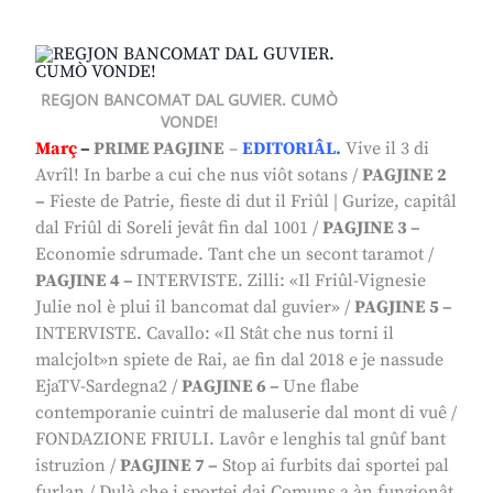
REGJON BANCOMAT DAL GUVIER. CUMÒ
VONDE!
Març
–
PRIME PAGJINE
–
EDITORIÂL.
Vive il 3 di
Avrîl! In barbe a cui che nus viôt sotans
/
PAGJINE 2
–
Fieste de Patrie, fieste di dut il Friûl
|
Gurize, capitâl
dal Friûl di Soreli jevât fin dal 1001
/
PAGJINE 3 –
Economie sdrumade. Tant che un secont taramot
/
PAGJINE 4 –
INTERVISTE.
Zilli: «Il Friûl-Vignesie
Julie nol è plui il bancomat dal guvier»
/
PAGJINE 5 –
INTERVISTE.
Cavallo: «Il Stât che nus torni il
malcjolt»n spiete de Rai, ae fin dal 2018 e je nassude
EjaTV-Sardegna2
/
PAGJINE 6 –
Une flabe
contemporanie cuintri de maluserie dal mont di vuê
/
FONDAZIONE FRIULI.
Lavôr e lenghis tal gnûf bant
istruzion
/
PAGJINE 7 –
Stop ai furbits dai sportei pal
furlan
/
Dulà che i sportei dai Comuns a àn funzionât