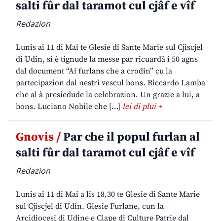
salti fûr dal taramot cul cjâf e vîf
Redazion
Lunis ai 11 di Mai te Glesie di Sante Marie sul Cjiscjel
di Udin, si è tignude la messe par ricuardâ i 50 agns
dal document “Ai furlans che a crodin” cu la
partecipazion dal nestri vescul bons. Riccardo Lamba
che al à presiedude la celebrazion. Un grazie a lui, a
bons. Luciano Nobile che […]
lei di plui +
Gnovis /
Par che il popul furlan al
salti fûr dal taramot cul cjâf e vîf
Redazion
Lunis ai 11 di Mai a lis 18,30 te Glesie di Sante Marie
sul Cjiscjel di Udin. Glesie Furlane, cun la
Arcidiocesi di Udine e Clape di Culture Patrie dal