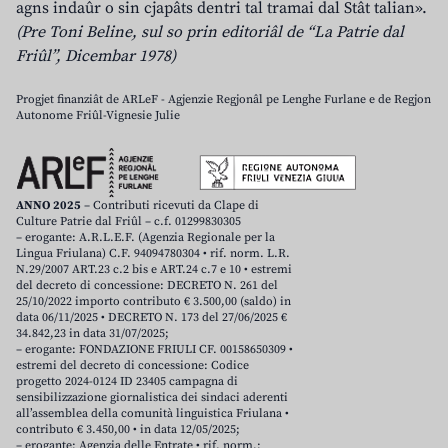
agns indaûr o sin cjapâts dentri tal tramai dal Stât talian».
(Pre Toni Beline, sul so prin editoriâl de “La Patrie dal
Friûl”, Dicembar 1978)
Progjet finanziât de ARLeF - Agjenzie Regjonâl pe Lenghe Furlane e de Regjon
Autonome Friûl-Vignesie Julie
ANNO 2025
– Contributi ricevuti da Clape di
Culture Patrie dal Friûl – c.f. 01299830305
– erogante: A.R.L.E.F. (Agenzia Regionale per la
Lingua Friulana) C.F. 94094780304 • rif. norm. L.R.
N.29/2007 ART.23 c.2 bis e ART.24 c.7 e 10 • estremi
del decreto di concessione: DECRETO N. 261 del
25/10/2022 importo contributo € 3.500,00 (saldo) in
data 06/11/2025 • DECRETO N. 173 del 27/06/2025 €
34.842,23 in data 31/07/2025;
– erogante: FONDAZIONE FRIULI CF. 00158650309 •
estremi del decreto di concessione: Codice
progetto 2024-0124 ID 23405 campagna di
sensibilizzazione giornalistica dei sindaci aderenti
all’assemblea della comunità linguistica Friulana •
contributo € 3.450,00 • in data 12/05/2025;
– erogante: Agenzia delle Entrate • rif. norm.: