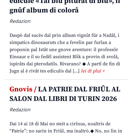
edicule «Tal blu piturât di blu», il
gnûf album di colorâ
Redazion
Daspò dal sucès dal prin album vignût fûr a Nadâl, i
simpatics dinosauruts che a fevelin par furlan a
proponin pal Istât une gnove aventure: il professôr
Einsaur e il so fedêl assistent Blik a provin di svolâ,
ispirâts dai pterodatils. Rivarano? ◆ A partî de fin di
Jugn al è rivât tes ediculis dal […]
lei di plui +
Gnovis /
LA PATRIE DAL FRIÛL AL
SALON DAL LIBRI DI TURIN 2026
Redazion
Dai 14 ai 18 di Mai no steit a cirînus, noaltris de
“Patrie”: no sarin in Friûl, ma inaltrò.◆ No, no lìn in