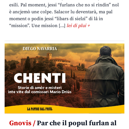
esili. Pal moment, jessi “furlans che no si rindin” nol
è ancjemò une colpe. Salacor lu deventarà, ma pal
moment o podin jessi “libars di sielzi” di lâ in
“mission”. Une mission […]
lei di plui +
Gnovis /
Par che il popul furlan al