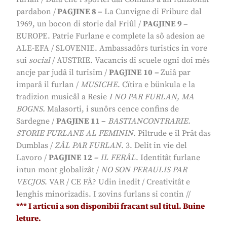
pardabon
/
PAGJINE 8
–
La Cunvigne di Friburc dal
1969, un bocon di storie dal Friûl
/
PA
GJINE 9 –
EUROPE.
Patrie Furlane e complete la sô adesion ae
ALE-EFA
/
SLOVENIE.
Ambassadôrs turistics in vore
sui
social
/ AUSTRIE.
Vacancis di scuele ogni doi mês
ancje par judâ il turisim
/
PAGJINE 10
–
Zuiâ par
imparâ il furlan
/
MUSICHE
.
Cïtira e bünkula e la
tradizion musicâl a Resie
I NO PAR FURLAN, MA
BOGNS.
Malasorti, i sunôrs cence confins de
Sardegne
/
PAGJINE 11
–
BASTIANCONTRARIE.
STORIE FURLANE AL FEMININ
.
Piltrude e il Prât das
Dumblas
/
ZÂL PAR FURLAN
. 3.
Delit in vie del
Lavoro
/
PAGJINE 12
–
IL FERÂL
.
Identitât furlane
intun mont globalizât
/
NO SON PERAULIS PAR
VECJOS
.
VAR
/ CE FÂ?
Udin inedit
/
Creativitât e
lenghis minorizadis. I zovins furlans si contin
//
*
**
I articui a son disponibii fracant sul titul. Buine
leture.