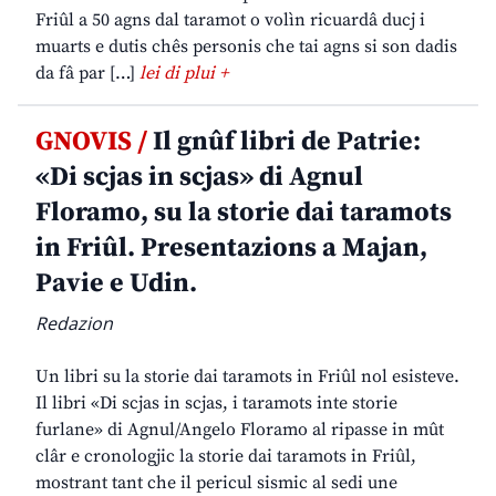
Friûl a 50 agns dal taramot o volìn ricuardâ ducj i
muarts e dutis chês personis che tai agns si son dadis
da fâ par […]
lei di plui +
GNOVIS /
Il gnûf libri de Patrie:
«Di scjas in scjas» di Agnul
Floramo, su la storie dai taramots
in Friûl. Presentazions a Majan,
Pavie e Udin.
Redazion
Un libri su la storie dai taramots in Friûl nol esisteve.
Il libri «Di scjas in scjas, i taramots inte storie
furlane» di Agnul/Angelo Floramo al ripasse in mût
clâr e cronologjic la storie dai taramots in Friûl,
mostrant tant che il pericul sismic al sedi une