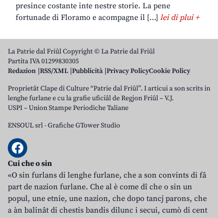
presince costante inte nestre storie. La pene
fortunade di Floramo e acompagne il […]
lei di plui +
La Patrie dal Friûl Copyright © La Patrie dal Friûl
Partita IVA 01299830305
Redazion
RSS/XML
Pubblicità
Privacy Policy
Cookie Policy
Proprietât Clape di Culture “Patrie dal Friûl”. I articui a son scrits in
lenghe furlane e cu la grafie uficiâl de Regjon Friûl – V.J.
USPI – Union Stampe Periodiche Taliane
ENSOUL srl
-
Grafiche GTower Studio
Cui che o sin
«O sin furlans di lenghe furlane, che a son convints di fâ
part de nazion furlane. Che al è come dî che o sin un
popul, une etnie, une nazion, che dopo tancj parons, che
a àn balinât di chestis bandis dilunc i secui, cumò di cent