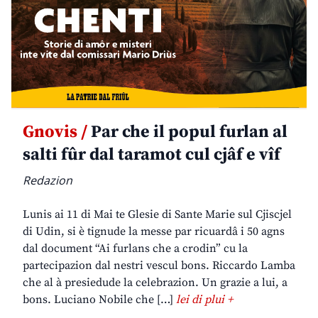
Gnovis /
Par che il popul furlan al
salti fûr dal taramot cul cjâf e vîf
Redazion
Lunis ai 11 di Mai te Glesie di Sante Marie sul Cjiscjel
di Udin, si è tignude la messe par ricuardâ i 50 agns
dal document “Ai furlans che a crodin” cu la
partecipazion dal nestri vescul bons. Riccardo Lamba
che al à presiedude la celebrazion. Un grazie a lui, a
bons. Luciano Nobile che […]
lei di plui +