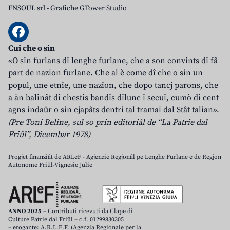
ENSOUL srl
-
Grafiche GTower Studio
Cui che o sin
«O sin furlans di lenghe furlane, che a son convints di fâ
part de nazion furlane. Che al è come dî che o sin un
popul, une etnie, une nazion, che dopo tancj parons, che
a àn balinât di chestis bandis dilunc i secui, cumò di cent
agns indaûr o sin cjapâts dentri tal tramai dal Stât talian».
(Pre Toni Beline, sul so prin editoriâl de “La Patrie dal
Friûl”, Dicembar 1978)
Progjet finanziât de ARLeF - Agjenzie Regjonâl pe Lenghe Furlane e de Regjon
Autonome Friûl-Vignesie Julie
ANNO 2025
– Contributi ricevuti da Clape di
Culture Patrie dal Friûl – c.f. 01299830305
– erogante: A.R.L.E.F. (Agenzia Regionale per la