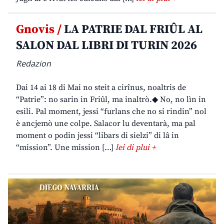
Gnovis /
LA PATRIE DAL FRIÛL AL
SALON DAL LIBRI DI TURIN 2026
Redazion
Dai 14 ai 18 di Mai no steit a cirînus, noaltris de
“Patrie”: no sarin in Friûl, ma inaltrò.◆ No, no lìn in
esili. Pal moment, jessi “furlans che no si rindin” nol
è ancjemò une colpe. Salacor lu deventarà, ma pal
moment o podin jessi “libars di sielzi” di lâ in
“mission”. Une mission […]
lei di plui +