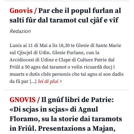
Gnovis /
Par che il popul furlan al
salti fûr dal taramot cul cjâf e vîf
Redazion
Lunis ai 11 di Mai a lis 18,30 te Glesie di Sante Marie
sul Cjiscjel di Udin. Glesie Furlane, cun la
Arcidiocesi di Udine e Clape di Culture Patrie dal
Friûl a 50 agns dal taramot o volìn ricuardâ ducj i
muarts e dutis chês personis che tai agns si son dadis
da fâ par […]
lei di plui +
GNOVIS /
Il gnûf libri de Patrie:
«Di scjas in scjas» di Agnul
Floramo, su la storie dai taramots
in Friûl. Presentazions a Majan,