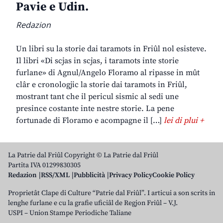
Pavie e Udin.
Redazion
Un libri su la storie dai taramots in Friûl nol esisteve.
Il libri «Di scjas in scjas, i taramots inte storie
furlane» di Agnul/Angelo Floramo al ripasse in mût
clâr e cronologjic la storie dai taramots in Friûl,
mostrant tant che il pericul sismic al sedi une
presince costante inte nestre storie. La pene
fortunade di Floramo e acompagne il […]
lei di plui +
La Patrie dal Friûl Copyright © La Patrie dal Friûl
Partita IVA 01299830305
Redazion
RSS/XML
Pubblicità
Privacy Policy
Cookie Policy
Proprietât Clape di Culture “Patrie dal Friûl”. I articui a son scrits in
lenghe furlane e cu la grafie uficiâl de Regjon Friûl – V.J.
USPI – Union Stampe Periodiche Taliane