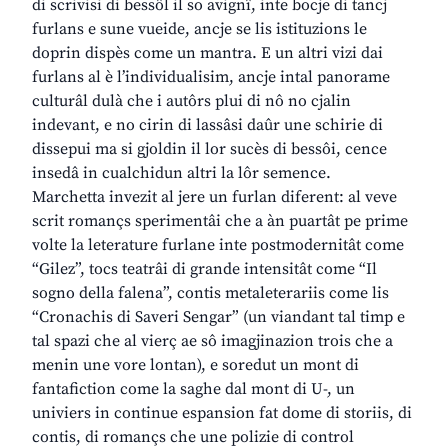
di scrivisi di bessôl il so avignî, inte bocje di tancj
furlans e sune vueide, ancje se lis istituzions le
doprin dispès come un mantra. E un altri vizi dai
furlans al è l’individualisim, ancje intal panorame
culturâl dulà che i autôrs plui di nô no cjalin
indevant, e no cirin di lassâsi daûr une schirie di
dissepui ma si gjoldin il lor sucès di bessôi, cence
insedâ in cualchidun altri la lôr semence.
Marchetta invezit al jere un furlan diferent: al veve
scrit romançs sperimentâi che a àn puartât pe prime
volte la leterature furlane inte postmodernitât come
“Gilez”, tocs teatrâi di grande intensitât come “Il
sogno della falena”, contis metaleterariis come lis
“Cronachis di Saveri Sengar” (un viandant tal timp e
tal spazi che al vierç ae sô imagjinazion trois che a
menin une vore lontan), e soredut un mont di
fantafiction come la saghe dal mont di U-, un
univiers in continue espansion fat dome di storiis, di
contis, di romançs che une polizie di control