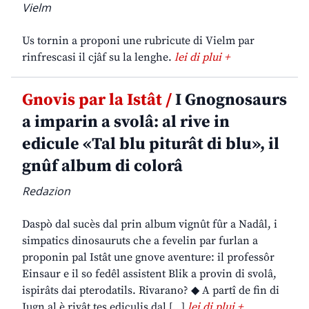
Vielm
Us tornin a proponi une rubricute di Vielm par
rinfrescasi il cjâf su la lenghe.
lei di plui +
Gnovis par la Istât /
I Gnognosaurs
a imparin a svolâ: al rive in
edicule «Tal blu piturât di blu», il
gnûf album di colorâ
Redazion
Daspò dal sucès dal prin album vignût fûr a Nadâl, i
simpatics dinosauruts che a fevelin par furlan a
proponin pal Istât une gnove aventure: il professôr
Einsaur e il so fedêl assistent Blik a provin di svolâ,
ispirâts dai pterodatils. Rivarano? ◆ A partî de fin di
Jugn al è rivât tes ediculis dal […]
lei di plui +