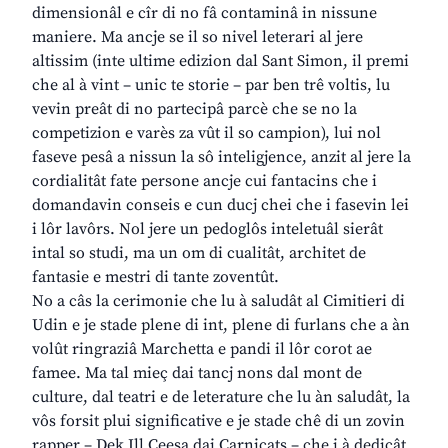
dimensionâl e cîr di no fâ contaminâ in nissune
maniere. Ma ancje se il so nivel leterari al jere
altissim (inte ultime edizion dal Sant Simon, il premi
che al à vint – unic te storie – par ben trê voltis, lu
vevin preât di no partecipâ parcè che se no la
competizion e varès za vût il so campion), lui nol
faseve pesâ a nissun la sô inteligjence, anzit al jere la
cordialitât fate persone ancje cui fantacins che i
domandavin conseis e cun ducj chei che i fasevin lei
i lôr lavôrs. Nol jere un pedoglôs inteletuâl sierât
intal so studi, ma un om di cualitât, architet de
fantasie e mestri di tante zoventût.
No a câs la cerimonie che lu à saludât al Cimitieri di
Udin e je stade plene di int, plene di furlans che a àn
volût ringraziâ Marchetta e pandi il lôr corot ae
famee. Ma tal mieç dai tancj nons dal mont de
culture, dal teatri e de leterature che lu àn saludât, la
vôs forsit plui significative e je stade chê di un zovin
rapper – Dek Ill Ceesa dai Carnicats – che i à dedicât