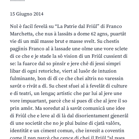
15 Giugno 2014
Nol è facil fevelâ su “La Patrie dal Friûl” di Franco
Marchetta, che nus à lassâts a dome 62 agns, puartât
vie di un mâl masse brut e masse svelt. Su chestis
pagjinis Franco al à lassade une olme une vore sclete
di ce che e je stade la sô vision di un Friûl cussient di
se: la fuarce dal so pinsîr e jere chê di jessi simpri
libar di ogni retoriche, viert al lusôr de intuzion
fulminante, bon di dî ce che chei altris no varessin
savût o rivât a dî. Su chest sfuei al à fevelât di culture
e di teatri, un lengaç artistic che par lui al jere une
vore impuartant, parcè che si pues dî che al jere il so
prin amôr. Ma soredut al à savût comunicâ une idee
di Friûl che e leve al di là dal disorientament gjenerâl
di une societât che no je plui buine di cjatâ valôrs,
identitât e un ciment comun, che invezit a coventin
come il pan parcè che cence di chei il Friûl “al pues