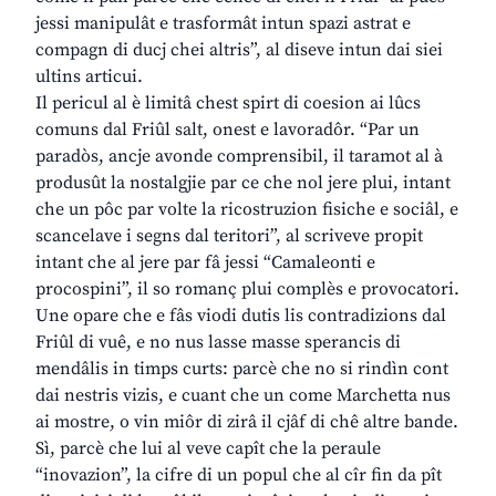
jessi manipulât e trasformât intun spazi astrat e
compagn di ducj chei altris”, al diseve intun dai siei
ultins articui.
Il pericul al è limitâ chest spirt di coesion ai lûcs
comuns dal Friûl salt, onest e lavoradôr. “Par un
paradòs, ancje avonde comprensibil, il taramot al à
produsût la nostalgjie par ce che nol jere plui, intant
che un pôc par volte la ricostruzion fisiche e sociâl, e
scancelave i segns dal teritori”, al scriveve propit
intant che al jere par fâ jessi “Camaleonti e
procospini”, il so romanç plui complès e provocatori.
Une opare che e fâs viodi dutis lis contradizions dal
Friûl di vuê, e no nus lasse masse sperancis di
mendâlis in timps curts: parcè che no si rindìn cont
dai nestris vizis, e cuant che un come Marchetta nus
ai mostre, o vin miôr di zirâ il cjâf di chê altre bande.
Sì, parcè che lui al veve capît che la peraule
“inovazion”, la cifre di un popul che al cîr fin da pît