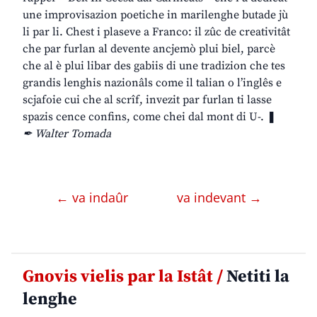
une improvisazion poetiche in marilenghe butade jù
li par li. Chest i plaseve a Franco: il zûc de creativitât
che par furlan al devente ancjemò plui biel, parcè
che al è plui libar des gabiis di une tradizion che tes
grandis lenghis nazionâls come il talian o l’inglês e
scjafoie cui che al scrîf, invezit par furlan ti lasse
spazis cence confins, come chei dal mont di U-. ❚
✒ Walter Tomada
← va indaûr
va indevant →
Gnovis vielis par la Istât /
Netiti la
lenghe