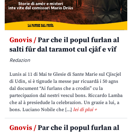
Gnovis /
Par che il popul furlan al
salti fûr dal taramot cul cjâf e vîf
Redazion
Lunis ai 11 di Mai te Glesie di Sante Marie sul Cjiscjel
di Udin, si è tignude la messe par ricuardâ i 50 agns
dal document “Ai furlans che a crodin” cu la
partecipazion dal nestri vescul bons. Riccardo Lamba
che al à presiedude la celebrazion. Un grazie a lui, a
bons. Luciano Nobile che […]
lei di plui +
Gnovis /
Par che il popul furlan al