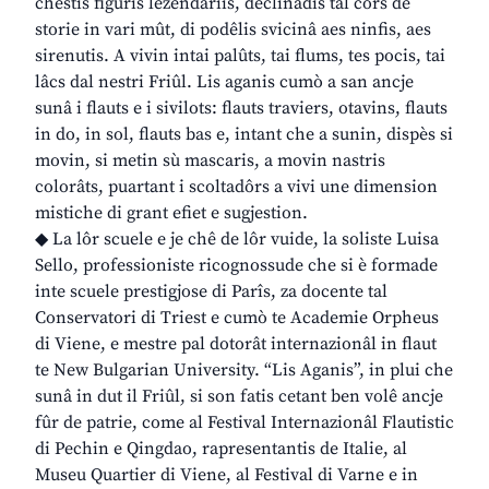
chestis figuris lezendariis, declinadis tal cors de
storie in vari mût, di podêlis svicinâ aes ninfis, aes
sirenutis. A vivin intai palûts, tai flums, tes pocis, tai
lâcs dal nestri Friûl. Lis aganis cumò a san ancje
sunâ i flauts e i sivilots: flauts traviers, otavins, flauts
in do, in sol, flauts bas e, intant che a sunin, dispès si
movin, si metin sù mascaris, a movin nastris
colorâts, puartant i scoltadôrs a vivi une dimension
mistiche di grant efiet e sugjestion.
◆ La lôr scuele e je chê de lôr vuide, la soliste Luisa
Sello, professioniste ricognossude che si è formade
inte scuele prestigjose di Parîs, za docente tal
Conservatori di Triest e cumò te Academie Orpheus
di Viene, e mestre pal dotorât internazionâl in flaut
te New Bulgarian University. “Lis Aganis”, in plui che
sunâ in dut il Friûl, si son fatis cetant ben volê ancje
fûr de patrie, come al Festival Internazionâl Flautistic
di Pechin e Qingdao, rapresentantis de Italie, al
Museu Quartier di Viene, al Festival di Varne e in