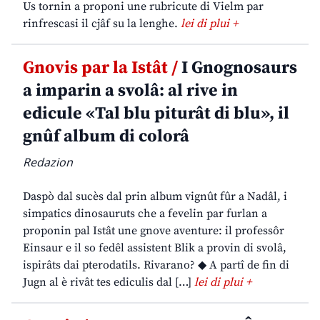
Us tornin a proponi une rubricute di Vielm par
rinfrescasi il cjâf su la lenghe.
lei di plui +
Gnovis par la Istât /
I Gnognosaurs
a imparin a svolâ: al rive in
edicule «Tal blu piturât di blu», il
gnûf album di colorâ
Redazion
Daspò dal sucès dal prin album vignût fûr a Nadâl, i
simpatics dinosauruts che a fevelin par furlan a
proponin pal Istât une gnove aventure: il professôr
Einsaur e il so fedêl assistent Blik a provin di svolâ,
ispirâts dai pterodatils. Rivarano? ◆ A partî de fin di
Jugn al è rivât tes ediculis dal […]
lei di plui +