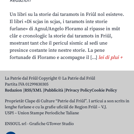
Redazion
Un libri su la storie dai taramots in Friûl nol esisteve.
Il libri «Di scjas in scjas, i taramots inte storie
furlane» di Agnul/Angelo Floramo al ripasse in mût
clâr e cronologjic la storie dai taramots in Friûl,
mostrant tant che il pericul sismic al sedi une
presince costante inte nestre storie. La pene
fortunade di Floramo e acompagne il […]
lei di plui +
La Patrie dal Friûl Copyright © La Patrie dal Friûl
Partita IVA 01299830305
Redazion
RSS/XML
Pubblicità
Privacy Policy
Cookie Policy
Proprietât Clape di Culture “Patrie dal Friûl”. I articui a son scrits in
lenghe furlane e cu la grafie uficiâl de Regjon Friûl – V.J.
USPI – Union Stampe Periodiche Taliane
ENSOUL srl
-
Grafiche GTower Studio