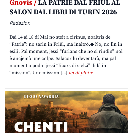
Gnovis /
LA PATRIE DAL FRIÛL AL
SALON DAL LIBRI DI TURIN 2026
Redazion
Dai 14 ai 18 di Mai no steit a cirînus, noaltris de
“Patrie”: no sarin in Friûl, ma inaltrò.◆ No, no lìn in
esili. Pal moment, jessi “furlans che no si rindin” nol
è ancjemò une colpe. Salacor lu deventarà, ma pal
moment o podin jessi “libars di sielzi” di lâ in
“mission”. Une mission […]
lei di plui +