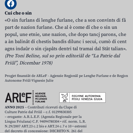
Cui che o sin
«O sin furlans di lenghe furlane, che a son convints di fâ
part de nazion furlane. Che al è come dî che o sin un
popul, une etnie, une nazion, che dopo tancj parons, che
a àn balinât di chestis bandis dilunc i secui, cumò di cent
agns indaûr o sin cjapâts dentri tal tramai dal Stât talian».
(Pre Toni Beline, sul so prin editoriâl de “La Patrie dal
Friûl”, Dicembar 1978)
Progjet finanziât de ARLeF - Agjenzie Regjonâl pe Lenghe Furlane e de Regjon
Autonome Friûl-Vignesie Julie
ANNO 2025
– Contributi ricevuti da Clape di
Culture Patrie dal Friûl – c.f. 01299830305
– erogante: A.R.L.E.F. (Agenzia Regionale per la
Lingua Friulana) C.F. 94094780304 • rif. norm. L.R.
N.29/2007 ART.23 c.2 bis e ART.24 c.7 e 10 • estremi
del decreto di concessione: DECRETO N. 261 del