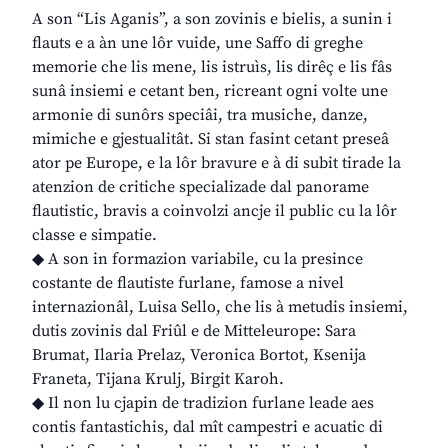
A son “Lis Aganis”, a son zovinis e bielis, a sunin i
flauts e a àn une lôr vuide, une Saffo di greghe
memorie che lis mene, lis istruìs, lis dirêç e lis fâs
sunâ insiemi e cetant ben, ricreant ogni volte une
armonie di sunôrs speciâi, tra musiche, danze,
mimiche e gjestualitât. Si stan fasint cetant preseâ
ator pe Europe, e la lôr bravure e à di subit tirade la
atenzion de critiche specializade dal panorame
flautistic, bravis a coinvolzi ancje il public cu la lôr
classe e simpatie.
◆ A son in formazion variabile, cu la presince
costante de flautiste furlane, famose a nivel
internazionâl, Luisa Sello, che lis à metudis insiemi,
dutis zovinis dal Friûl e de Mitteleurope: Sara
Brumat, Ilaria Prelaz, Veronica Bortot, Ksenija
Franeta, Tijana Krulj, Birgit Karoh.
◆ Il non lu cjapin de tradizion furlane leade aes
contis fantastichis, dal mît campestri e acuatic di