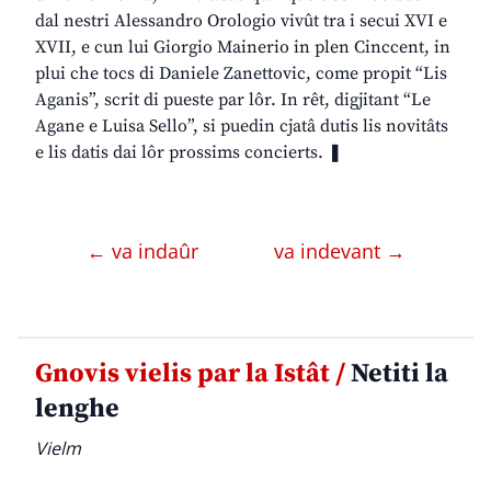
dal nestri Alessandro Orologio vivût tra i secui XVI e
XVII, e cun lui Giorgio Mainerio in plen Cinccent, in
plui che tocs di Daniele Zanettovic, come propit “Lis
Aganis”, scrit di pueste par lôr. In rêt, digjitant “Le
Agane e Luisa Sello”, si puedin cjatâ dutis lis novitâts
e lis datis dai lôr prossims concierts. ❚
← va indaûr
va indevant →
Gnovis vielis par la Istât /
Netiti la
lenghe
Vielm