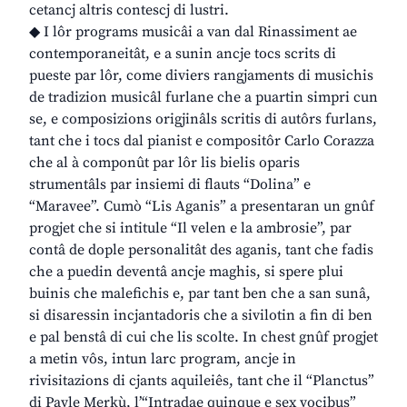
cetancj altris contescj di lustri.
◆ I lôr programs musicâi a van dal Rinassiment ae
contemporaneitât, e a sunin ancje tocs scrits di
pueste par lôr, come diviers rangjaments di musichis
de tradizion musicâl furlane che a puartin simpri cun
se, e composizions origjinâls scritis di autôrs furlans,
tant che i tocs dal pianist e compositôr Carlo Corazza
che al à componût par lôr lis bielis oparis
strumentâls par insiemi di flauts “Dolina” e
“Maravee”. Cumò “Lis Aganis” a presentaran un gnûf
progjet che si intitule “Il velen e la ambrosie”, par
contâ de dople personalitât des aganis, tant che fadis
che a puedin deventâ ancje maghis, si spere plui
buinis che malefichis e, par tant ben che a san sunâ,
si disaressin incjantadoris che a sivilotin a fin di ben
e pal benstâ di cui che lis scolte. In chest gnûf progjet
a metin vôs, intun larc program, ancje in
rivisitazions di cjants aquileiês, tant che il “Planctus”
di Pavle Merkù, l’“Intradae quinque e sex vocibus”