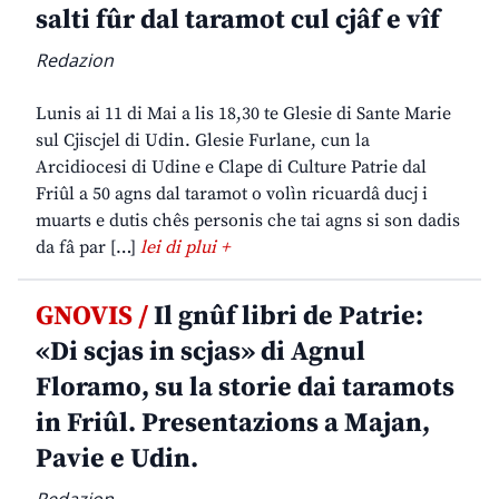
salti fûr dal taramot cul cjâf e vîf
Redazion
Lunis ai 11 di Mai a lis 18,30 te Glesie di Sante Marie
sul Cjiscjel di Udin. Glesie Furlane, cun la
Arcidiocesi di Udine e Clape di Culture Patrie dal
Friûl a 50 agns dal taramot o volìn ricuardâ ducj i
muarts e dutis chês personis che tai agns si son dadis
da fâ par […]
lei di plui +
GNOVIS /
Il gnûf libri de Patrie:
«Di scjas in scjas» di Agnul
Floramo, su la storie dai taramots
in Friûl. Presentazions a Majan,
Pavie e Udin.