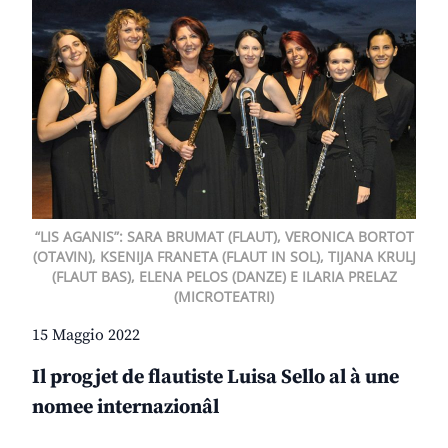
“LIS AGANIS”: SARA BRUMAT (FLAUT), VERONICA BORTOT
(OTAVIN), KSENIJA FRANETA (FLAUT IN SOL), TIJANA KRULJ
(FLAUT BAS), ELENA PELOS (DANZE) E ILARIA PRELAZ
(MICROTEATRI)
15 Maggio 2022
Il progjet de flautiste Luisa Sello al à une
nomee internazionâl