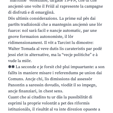
“maritime” veneziane, targade TS–PN, che di chê
ancjemò une volte il Friûl al rapresente la campagne
di disfrutâ e di emargjinâ.
Dôs ultimis considerazions. La prime sul pês dai
partîts tradizionâi che a mantegnin ancjemò une lôr
fuarce: nol sarà facil e nancje automatic, par une
gnove formazion autonomiste, il lôr
ridimensionament. Il vôt a Tarcint lu dimostre:
Walter Tomada al veve dutis lis carateristis par podê
jessi elet in alternative, ma la “vecje politiche” e à
vude la miôr.
✽✽ La seconde e je forsit chê plui impuartante: a son
falîts in maniere misare i referendums pe union dai
Comuns. Ancje chi, lis dimissions dal assessôr
Panontin a saressin dovudis, viodût il so impegn,
ancje finanziari, in chest sens.
Cuant che ai citadins tu ur dâs la pussibilitât di
esprimi la proprie volontât a pet des riformis
istituzionâls, il risultât al va inte direzion opueste a