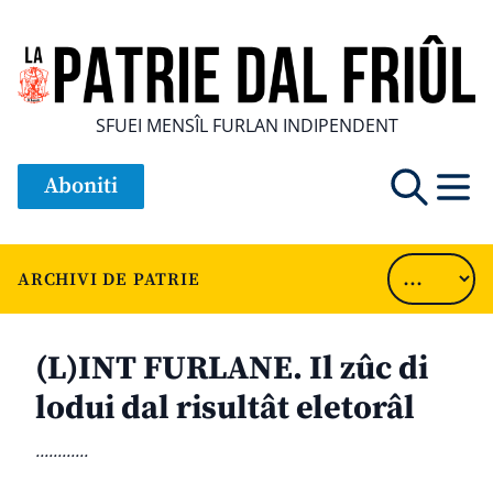
SFUEI MENSÎL FURLAN INDIPENDENT
Aboniti
ARCHIVI DE PATRIE
(L)INT FURLANE. Il zûc di
lodui dal risultât eletorâl
............