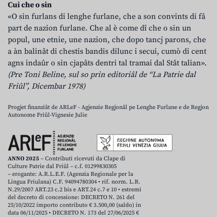
Cui che o sin
«O sin furlans di lenghe furlane, che a son convints di fâ
part de nazion furlane. Che al è come dî che o sin un
popul, une etnie, une nazion, che dopo tancj parons, che
a àn balinât di chestis bandis dilunc i secui, cumò di cent
agns indaûr o sin cjapâts dentri tal tramai dal Stât talian».
(Pre Toni Beline, sul so prin editoriâl de “La Patrie dal
Friûl”, Dicembar 1978)
Progjet finanziât de ARLeF - Agjenzie Regjonâl pe Lenghe Furlane e de Regjon
Autonome Friûl-Vignesie Julie
ANNO 2025
– Contributi ricevuti da Clape di
Culture Patrie dal Friûl – c.f. 01299830305
– erogante: A.R.L.E.F. (Agenzia Regionale per la
Lingua Friulana) C.F. 94094780304 • rif. norm. L.R.
N.29/2007 ART.23 c.2 bis e ART.24 c.7 e 10 • estremi
del decreto di concessione: DECRETO N. 261 del
25/10/2022 importo contributo € 3.500,00 (saldo) in
data 06/11/2025 • DECRETO N. 173 del 27/06/2025 €