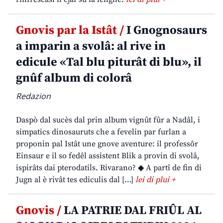
Gnovis par la Istât /
I Gnognosaurs
a imparin a svolâ: al rive in
edicule «Tal blu piturât di blu», il
gnûf album di colorâ
Redazion
Daspò dal sucès dal prin album vignût fûr a Nadâl, i
simpatics dinosauruts che a fevelin par furlan a
proponin pal Istât une gnove aventure: il professôr
Einsaur e il so fedêl assistent Blik a provin di svolâ,
ispirâts dai pterodatils. Rivarano? ◆ A partî de fin di
Jugn al è rivât tes ediculis dal […]
lei di plui +
Gnovis /
LA PATRIE DAL FRIÛL AL