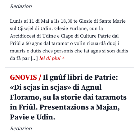
Redazion
Lunis ai 11 di Mai a lis 18,30 te Glesie di Sante Marie
sul Cjiscjel di Udin. Glesie Furlane, cun la
Arcidiocesi di Udine e Clape di Culture Patrie dal
Friûl a 50 agns dal taramot o volìn ricuardâ ducj i
muarts e dutis chês personis che tai agns si son dadis
da fâ par […]
lei di plui +
GNOVIS /
Il gnûf libri de Patrie:
«Di scjas in scjas» di Agnul
Floramo, su la storie dai taramots
in Friûl. Presentazions a Majan,
Pavie e Udin.
Redazion