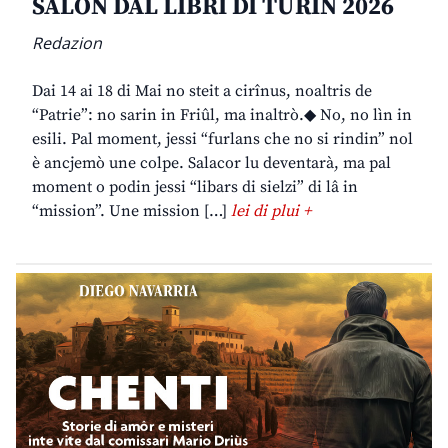
SALON DAL LIBRI DI TURIN 2026
Redazion
Dai 14 ai 18 di Mai no steit a cirînus, noaltris de
“Patrie”: no sarin in Friûl, ma inaltrò.◆ No, no lìn in
esili. Pal moment, jessi “furlans che no si rindin” nol
è ancjemò une colpe. Salacor lu deventarà, ma pal
moment o podin jessi “libars di sielzi” di lâ in
“mission”. Une mission […]
lei di plui +