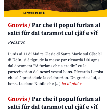
Gnovis /
Par che il popul furlan al
salti fûr dal taramot cul cjâf e vîf
Redazion
Lunis ai 11 di Mai te Glesie di Sante Marie sul Cjiscjel
di Udin, si è tignude la messe par ricuardâ i 50 agns
dal document “Ai furlans che a crodin” cu la
partecipazion dal nestri vescul bons. Riccardo Lamba
che al à presiedude la celebrazion. Un grazie a lui, a
bons. Luciano Nobile che […]
lei di plui +
Gnovis /
Par che il popul furlan al
salti fûr dal taramot cul cjâf e vîf