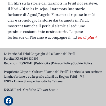
Un libri su la storie dai taramots in Friûl nol esisteve.
Il libri «Di scjas in scjas, i taramots inte storie
furlane» di Agnul/Angelo Floramo al ripasse in mût
clâr e cronologjic la storie dai taramots in Friûl,
mostrant tant che il pericul sismic al sedi une
presince costante inte nestre storie. La pene
fortunade di Floramo e acompagne il […]
lei di plui +
La Patrie dal Friûl Copyright © La Patrie dal Friûl
Partita IVA 01299830305
Redazion
RSS/XML
Pubblicità
Privacy Policy
Cookie Policy
Proprietât Clape di Culture “Patrie dal Friûl”. I articui a son scrits in
lenghe furlane e cu la grafie uficiâl de Regjon Friûl – V.J.
USPI – Union Stampe Periodiche Taliane
ENSOUL srl
-
Grafiche GTower Studio