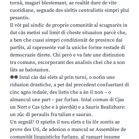
tornâ, magari blestemant, ae realtât dure de vite
cuotidiane, segnade des sieltis centralistis simpri plui
pesantis.
Il vôt pal sindic de proprie comunitât al scugnarès in
dut câs metisi sul limit di cheste situazion parcè che,
a ben che cuasi simpri condizionât de presince dai
partîts, al rapresente vuê la uniche forme restade di
democrazie direte. Chi però e va fate une distinzion
tra comuns, escorporant des analisis chei che a son
lâts ae balotazion.
✽✽ Intal câs dai elets al prin turni, o notìn une
riduzion drastiche, a pet dal precedent confuartant di
cinc agns indaûr, des listis che a àn il non – o
almancul une part – par furlan. Intal comun di Cjas
un Nert e Cas (che e à pierdût) e a Sauris Realizhare:
un zûc di peraulis fra talian e sauran.
Un segnâl? O spietìn il neu elets e lis lôr zontis ae
prove des Uti, de adesion o mancul ae Assemblee de
comunitât linguistiche furlane, al rapuart insume