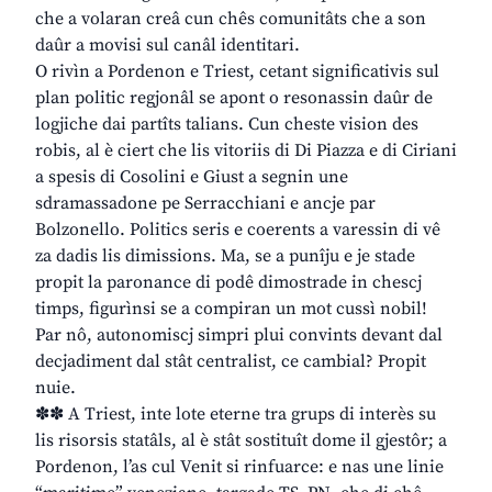
che a volaran creâ cun chês comunitâts che a son
daûr a movisi sul canâl identitari.
O rivìn a Pordenon e Triest, cetant significativis sul
plan politic regjonâl se apont o resonassin daûr de
logjiche dai partîts talians. Cun cheste vision des
robis, al è ciert che lis vitoriis di Di Piazza e di Ciriani
a spesis di Cosolini e Giust a segnin une
sdramassadone pe Serracchiani e ancje par
Bolzonello. Politics seris e coerents a varessin di vê
za dadis lis dimissions. Ma, se a punîju e je stade
propit la paronance di podê dimostrade in chescj
timps, figurìnsi se a compiran un mot cussì nobil!
Par nô, autonomiscj simpri plui convints devant dal
decjadiment dal stât centralist, ce cambial? Propit
nuie.
✽✽ A Triest, inte lote eterne tra grups di interès su
lis risorsis statâls, al è stât sostituît dome il gjestôr; a
Pordenon, l’as cul Venit si rinfuarce: e nas une linie