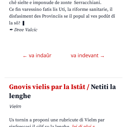
chê sielte e imponude de zonte Serracchiani.
Ce fin varessino fatis lis Uti, la riforme sanitarie, il
disfasiment des Provinciis se il popul al ves podût dî
la sô? ❚
✒ Dree Valcic
← va indaûr
va indevant →
Gnovis vielis par la Istât /
Netiti la
lenghe
Vielm
Us tornin a proponi une rubricute di Vielm par
rinfrescasi il cjâf su la lenghe.
lei di plui +