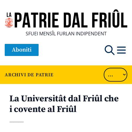
SFUEI MENSÎL FURLAN INDIPENDENT
Aboniti
ARCHIVI DE PATRIE
La Universitât dal Friûl che
i covente al Friûl
............