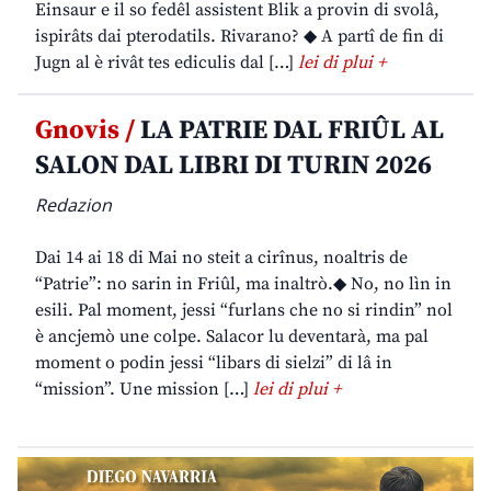
Einsaur e il so fedêl assistent Blik a provin di svolâ,
ispirâts dai pterodatils. Rivarano? ◆ A partî de fin di
Jugn al è rivât tes ediculis dal […]
lei di plui +
Gnovis /
LA PATRIE DAL FRIÛL AL
SALON DAL LIBRI DI TURIN 2026
Redazion
Dai 14 ai 18 di Mai no steit a cirînus, noaltris de
“Patrie”: no sarin in Friûl, ma inaltrò.◆ No, no lìn in
esili. Pal moment, jessi “furlans che no si rindin” nol
è ancjemò une colpe. Salacor lu deventarà, ma pal
moment o podin jessi “libars di sielzi” di lâ in
“mission”. Une mission […]
lei di plui +