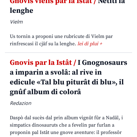
Gnovis vielis par la Istât /
Netiti la
lenghe
Vielm
Us tornin a proponi une rubricute di Vielm par
rinfrescasi il cjâf su la lenghe.
lei di plui +
Gnovis par la Istât /
I Gnognosaurs
a imparin a svolâ: al rive in
edicule «Tal blu piturât di blu», il
gnûf album di colorâ
Redazion
Daspò dal sucès dal prin album vignût fûr a Nadâl, i
simpatics dinosauruts che a fevelin par furlan a
proponin pal Istât une gnove aventure: il professôr