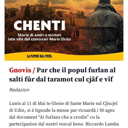
Gnovis /
Par che il popul furlan al
salti fûr dal taramot cul cjâf e vîf
Redazion
Lunis ai 11 di Mai te Glesie di Sante Marie sul Cjiscjel
di Udin, si è tignude la messe par ricuardâ i 50 agns
dal document “Ai furlans che a crodin” cu la
partecipazion dal nestri vescul bons. Riccardo Lamba