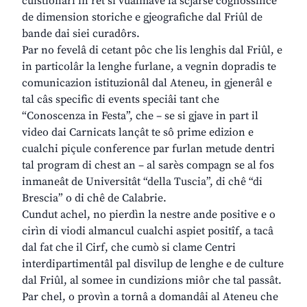
cuistionari in rêt si vualmave la scjarse cognossince
de dimension storiche e gjeografiche dal Friûl de
bande dai siei curadôrs.
Par no fevelâ di cetant pôc che lis lenghis dal Friûl, e
in particolâr la lenghe furlane, a vegnin dopradis te
comunicazion istituzionâl dal Ateneu, in gjenerâl e
tal câs specific di events speciâi tant che
“Conoscenza in Festa”, che – se si gjave in part il
video dai Carnicats lançât te sô prime edizion e
cualchi piçule conference par furlan metude dentri
tal program di chest an – al sarès compagn se al fos
inmaneât de Universitât “della Tuscia”, di chê “di
Brescia” o di chê de Calabrie.
Cundut achel, no pierdìn la nestre ande positive e o
cirìn di viodi almancul cualchi aspiet positîf, a tacâ
dal fat che il Cirf, che cumò si clame Centri
interdipartimentâl pal disvilup de lenghe e de culture
dal Friûl, al somee in cundizions miôr che tal passât.
Par chel, o provìn a tornâ a domandâi al Ateneu che