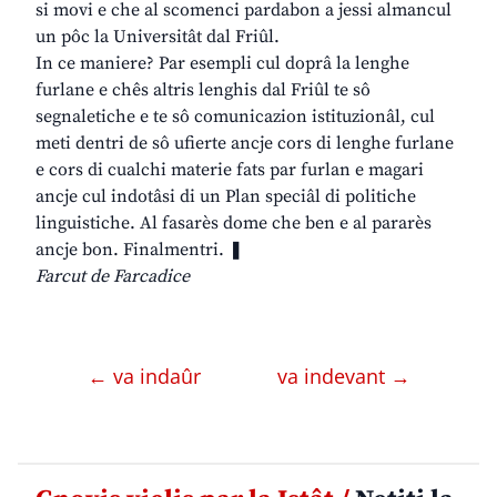
si movi e che al scomenci pardabon a jessi almancul
un pôc la Universitât dal Friûl.
In ce maniere? Par esempli cul doprâ la lenghe
furlane e chês altris lenghis dal Friûl te sô
segnaletiche e te sô comunicazion istituzionâl, cul
meti dentri de sô ufierte ancje cors di lenghe furlane
e cors di cualchi materie fats par furlan e magari
ancje cul indotâsi di un Plan speciâl di politiche
linguistiche. Al fasarès dome che ben e al pararès
ancje bon. Finalmentri. ❚
Farcut de Farcadice
← va indaûr
va indevant →