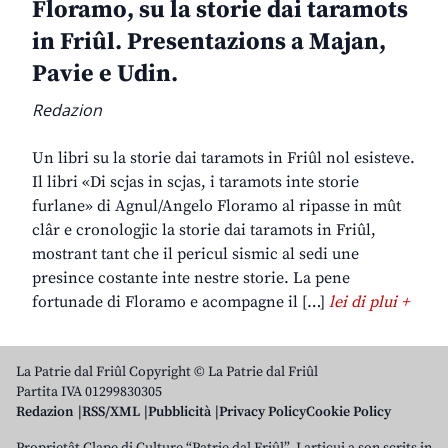
Floramo, su la storie dai taramots
in Friûl. Presentazions a Majan,
Pavie e Udin.
Redazion
Un libri su la storie dai taramots in Friûl nol esisteve.
Il libri «Di scjas in scjas, i taramots inte storie
furlane» di Agnul/Angelo Floramo al ripasse in mût
clâr e cronologjic la storie dai taramots in Friûl,
mostrant tant che il pericul sismic al sedi une
presince costante inte nestre storie. La pene
fortunade di Floramo e acompagne il […]
lei di plui +
La Patrie dal Friûl Copyright © La Patrie dal Friûl
Partita IVA 01299830305
Redazion
RSS/XML
Pubblicità
Privacy Policy
Cookie Policy