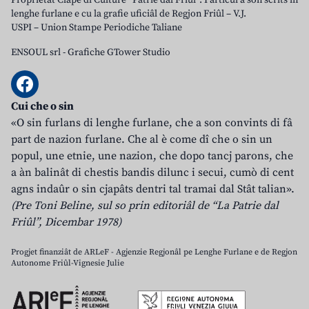
Proprietât Clape di Culture “Patrie dal Friûl”. I articui a son scrits in
lenghe furlane e cu la grafie uficiâl de Regjon Friûl – V.J.
USPI – Union Stampe Periodiche Taliane
ENSOUL srl
-
Grafiche GTower Studio
Cui che o sin
«O sin furlans di lenghe furlane, che a son convints di fâ
part de nazion furlane. Che al è come dî che o sin un
popul, une etnie, une nazion, che dopo tancj parons, che
a àn balinât di chestis bandis dilunc i secui, cumò di cent
agns indaûr o sin cjapâts dentri tal tramai dal Stât talian».
(Pre Toni Beline, sul so prin editoriâl de “La Patrie dal
Friûl”, Dicembar 1978)
Progjet finanziât de ARLeF - Agjenzie Regjonâl pe Lenghe Furlane e de Regjon
Autonome Friûl-Vignesie Julie