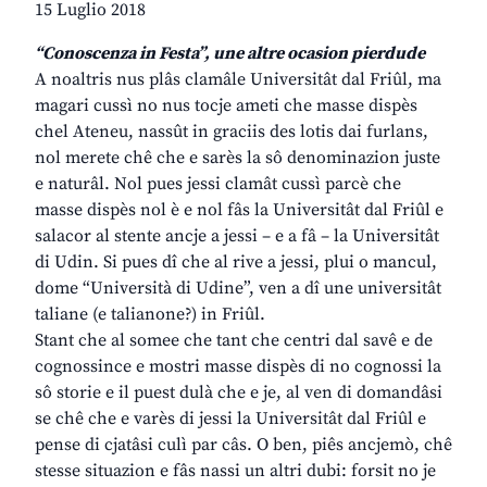
15 Luglio 2018
“Conoscenza in Festa”, une altre ocasion pierdude
A noaltris nus plâs clamâle Universitât dal Friûl, ma
magari cussì no nus tocje ameti che masse dispès
chel Ateneu, nassût in graciis des lotis dai furlans,
nol merete chê che e sarès la sô denominazion juste
e naturâl. Nol pues jessi clamât cussì parcè che
masse dispès nol è e nol fâs la Universitât dal Friûl e
salacor al stente ancje a jessi – e a fâ – la Universitât
di Udin. Si pues dî che al rive a jessi, plui o mancul,
dome “Università di Udine”, ven a dî une universitât
taliane (e talianone?) in Friûl.
Stant che al somee che tant che centri dal savê e de
cognossince e mostri masse dispès di no cognossi la
sô storie e il puest dulà che e je, al ven di domandâsi
se chê che e varès di jessi la Universitât dal Friûl e
pense di cjatâsi culì par câs. O ben, piês ancjemò, chê
stesse situazion e fâs nassi un altri dubi: forsit no je