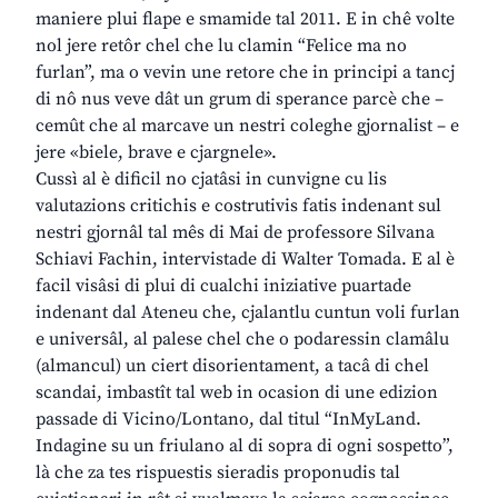
maniere plui flape e smamide tal 2011. E in chê volte
nol jere retôr chel che lu clamin “Felice ma no
furlan”, ma o vevin une retore che in principi a tancj
di nô nus veve dât un grum di sperance parcè che –
cemût che al marcave un nestri coleghe gjornalist – e
jere «biele, brave e cjargnele».
Cussì al è dificil no cjatâsi in cunvigne cu lis
valutazions critichis e costrutivis fatis indenant sul
nestri gjornâl tal mês di Mai de professore Silvana
Schiavi Fachin, intervistade di Walter Tomada. E al è
facil visâsi di plui di cualchi iniziative puartade
indenant dal Ateneu che, cjalantlu cuntun voli furlan
e universâl, al palese chel che o podaressin clamâlu
(almancul) un ciert disorientament, a tacâ di chel
scandai, imbastît tal web in ocasion di une edizion
passade di Vicino/Lontano, dal titul “InMyLand.
Indagine su un friulano al di sopra di ogni sospetto”,
là che za tes rispuestis sieradis proponudis tal