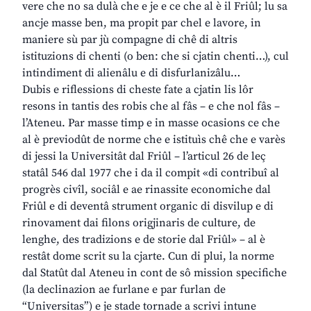
vere che no sa dulà che e je e ce che al è il Friûl; lu sa
ancje masse ben, ma propit par chel e lavore, in
maniere sù par jù compagne di chê di altris
istituzions di chenti (o ben: che si cjatin chenti…), cul
intindiment di alienâlu e di disfurlanizâlu…
Dubis e riflessions di cheste fate a cjatin lis lôr
resons in tantis des robis che al fâs – e che nol fâs –
l’Ateneu. Par masse timp e in masse ocasions ce che
al è previodût de norme che e istituìs chê che e varès
di jessi la Universitât dal Friûl – l’articul 26 de leç
statâl 546 dal 1977 che i da il compit «di contribuî al
progrès civîl, sociâl e ae rinassite economiche dal
Friûl e di deventâ strument organic di disvilup e di
rinovament dai filons origjinaris de culture, de
lenghe, des tradizions e de storie dal Friûl» – al è
restât dome scrit su la cjarte. Cun di plui, la norme
dal Statût dal Ateneu in cont de sô mission specifiche
(la declinazion ae furlane e par furlan de
“Universitas”) e je stade tornade a scrivi intune