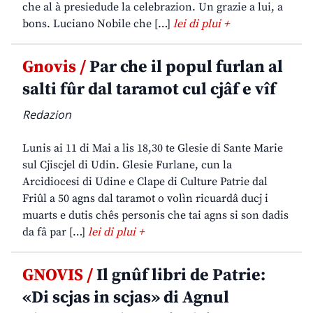
che al à presiedude la celebrazion. Un grazie a lui, a
bons. Luciano Nobile che […]
lei di plui +
Gnovis /
Par che il popul furlan al
salti fûr dal taramot cul cjâf e vîf
Redazion
Lunis ai 11 di Mai a lis 18,30 te Glesie di Sante Marie
sul Cjiscjel di Udin. Glesie Furlane, cun la
Arcidiocesi di Udine e Clape di Culture Patrie dal
Friûl a 50 agns dal taramot o volìn ricuardâ ducj i
muarts e dutis chês personis che tai agns si son dadis
da fâ par […]
lei di plui +
GNOVIS /
Il gnûf libri de Patrie:
«Di scjas in scjas» di Agnul