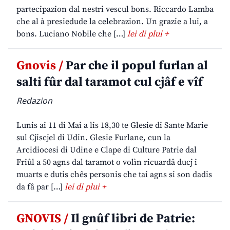
partecipazion dal nestri vescul bons. Riccardo Lamba
che al à presiedude la celebrazion. Un grazie a lui, a
bons. Luciano Nobile che […]
lei di plui +
Gnovis /
Par che il popul furlan al
salti fûr dal taramot cul cjâf e vîf
Redazion
Lunis ai 11 di Mai a lis 18,30 te Glesie di Sante Marie
sul Cjiscjel di Udin. Glesie Furlane, cun la
Arcidiocesi di Udine e Clape di Culture Patrie dal
Friûl a 50 agns dal taramot o volìn ricuardâ ducj i
muarts e dutis chês personis che tai agns si son dadis
da fâ par […]
lei di plui +
GNOVIS /
Il gnûf libri de Patrie: