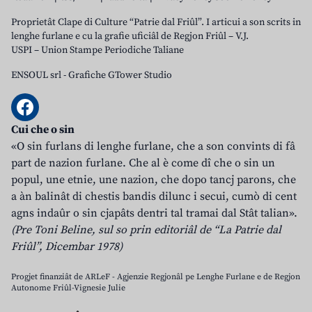
Proprietât Clape di Culture “Patrie dal Friûl”. I articui a son scrits in
lenghe furlane e cu la grafie uficiâl de Regjon Friûl – V.J.
USPI – Union Stampe Periodiche Taliane
ENSOUL srl
-
Grafiche GTower Studio
Cui che o sin
«O sin furlans di lenghe furlane, che a son convints di fâ
part de nazion furlane. Che al è come dî che o sin un
popul, une etnie, une nazion, che dopo tancj parons, che
a àn balinât di chestis bandis dilunc i secui, cumò di cent
agns indaûr o sin cjapâts dentri tal tramai dal Stât talian».
(Pre Toni Beline, sul so prin editoriâl de “La Patrie dal
Friûl”, Dicembar 1978)
Progjet finanziât de ARLeF - Agjenzie Regjonâl pe Lenghe Furlane e de Regjon
Autonome Friûl-Vignesie Julie