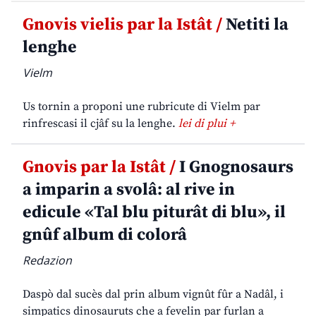
Gnovis vielis par la Istât /
Netiti la
lenghe
Vielm
Us tornin a proponi une rubricute di Vielm par
rinfrescasi il cjâf su la lenghe.
lei di plui +
Gnovis par la Istât /
I Gnognosaurs
a imparin a svolâ: al rive in
edicule «Tal blu piturât di blu», il
gnûf album di colorâ
Redazion
Daspò dal sucès dal prin album vignût fûr a Nadâl, i
simpatics dinosauruts che a fevelin par furlan a