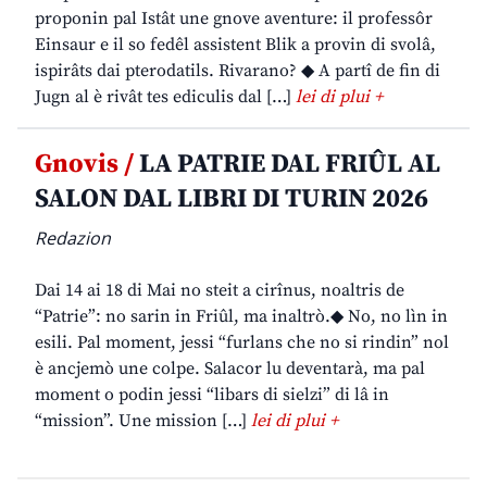
proponin pal Istât une gnove aventure: il professôr
Einsaur e il so fedêl assistent Blik a provin di svolâ,
ispirâts dai pterodatils. Rivarano? ◆ A partî de fin di
Jugn al è rivât tes ediculis dal […]
lei di plui +
Gnovis /
LA PATRIE DAL FRIÛL AL
SALON DAL LIBRI DI TURIN 2026
Redazion
Dai 14 ai 18 di Mai no steit a cirînus, noaltris de
“Patrie”: no sarin in Friûl, ma inaltrò.◆ No, no lìn in
esili. Pal moment, jessi “furlans che no si rindin” nol
è ancjemò une colpe. Salacor lu deventarà, ma pal
moment o podin jessi “libars di sielzi” di lâ in
“mission”. Une mission […]
lei di plui +