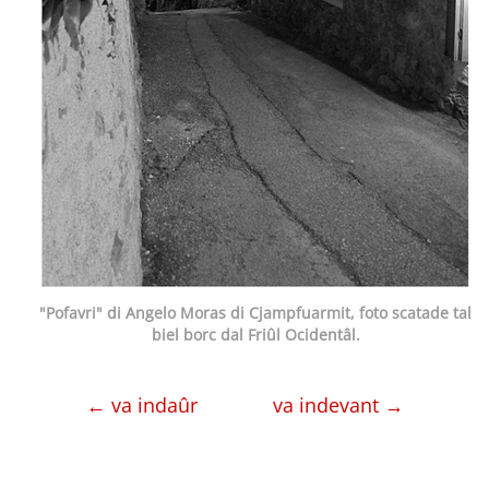
"Pofavri" di Angelo Moras di Cjampfuarmit, foto scatade tal
biel borc dal Friûl Ocidentâl.
← va indaûr
va indevant →