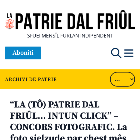
SFUEI MENSÎL FURLAN INDIPENDENT
Aboniti
ARCHIVI DE PATRIE
“LA (TÔ) PATRIE DAL
FRIÛL… INTUN CLICK” –
CONCORS FOTOGRAFIC. La
foto sielzude par chest mês