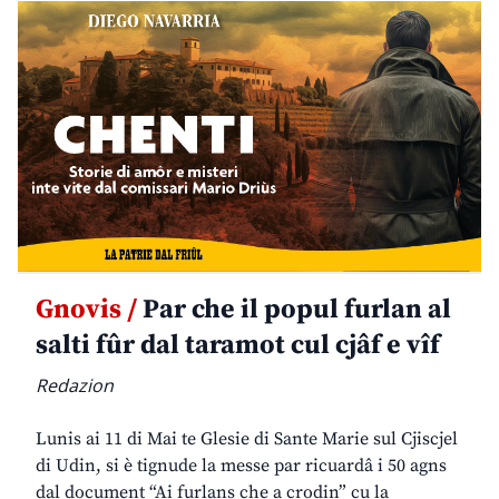
Gnovis /
Par che il popul furlan al
salti fûr dal taramot cul cjâf e vîf
Redazion
Lunis ai 11 di Mai te Glesie di Sante Marie sul Cjiscjel
di Udin, si è tignude la messe par ricuardâ i 50 agns
dal document “Ai furlans che a crodin” cu la