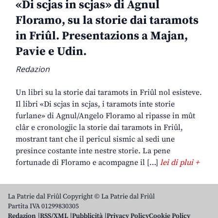
«Di scjas in scjas» di Agnul
Floramo, su la storie dai taramots
in Friûl. Presentazions a Majan,
Pavie e Udin.
Redazion
Un libri su la storie dai taramots in Friûl nol esisteve.
Il libri «Di scjas in scjas, i taramots inte storie
furlane» di Agnul/Angelo Floramo al ripasse in mût
clâr e cronologjic la storie dai taramots in Friûl,
mostrant tant che il pericul sismic al sedi une
presince costante inte nestre storie. La pene
fortunade di Floramo e acompagne il […]
lei di plui +
La Patrie dal Friûl Copyright © La Patrie dal Friûl
Partita IVA 01299830305
Redazion
RSS/XML
Pubblicità
Privacy Policy
Cookie Policy