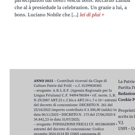
partecipazion dal nestri vescul bons. Riccardo Lamba
che al à presiedude la celebrazion. Un grazie a lui, a
bons. Luciano Nobile che […]
lei di plui +
ANNO 2025
– Contributi ricevuti da Clape di
La Patrie
Culture Patrie dal Friûl – c.f. 01299830305
Partita 
– erogante: A.R.L.E.F. (Agenzia Regionale per la
Redazio
Lingua Friulana) C.F. 94094780304 • rif. norm. L.R.
Cookie P
N.29/2007 ART.23 c.2 bis e ART.24 c.7 e 10 • estremi
del decreto di concessione: DECRETO N. 261 del
25/10/2022 importo contributo € 3.500,00 (saldo) in
Proprietâ
data 06/11/2025 • DECRETO N. 173 del 27/06/2025 €
scrits in
34.842,23 in data 31/07/2025;
V.J.
– erogante: FONDAZIONE FRIULI CF. 00158650309 •
USPI – U
estremi del decreto di concessione: Codice
progetto 2024-0124 ID 23405 campagna di