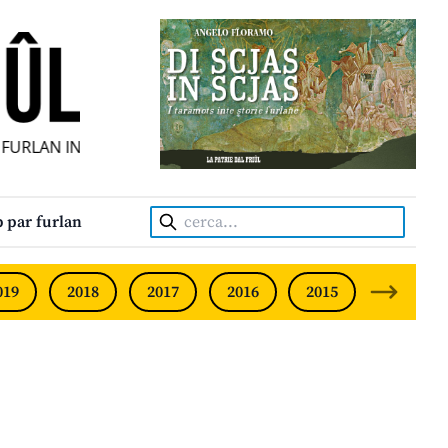
URLAN INDIPENDENT • INDEPENDENT FRIULIAN MONTHLY • 
Cerca:
 par furlan
019
2018
2017
2016
2015
2014