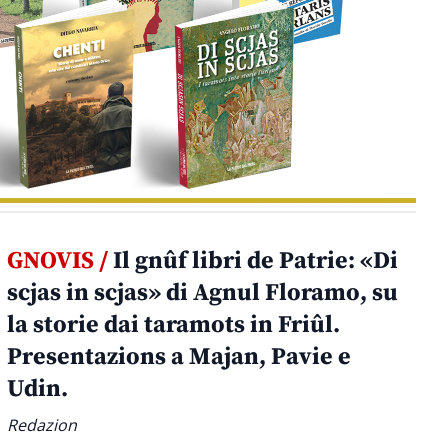
GNOVIS /
Il gnûf libri de Patrie: «Di
scjas in scjas» di Agnul Floramo, su
la storie dai taramots in Friûl.
Presentazions a Majan, Pavie e
Udin.
Redazion