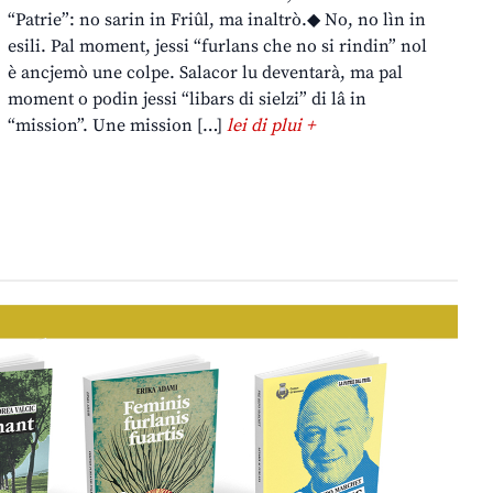
“Patrie”: no sarin in Friûl, ma inaltrò.◆ No, no lìn in
esili. Pal moment, jessi “furlans che no si rindin” nol
è ancjemò une colpe. Salacor lu deventarà, ma pal
moment o podin jessi “libars di sielzi” di lâ in
“mission”. Une mission […]
lei di plui +