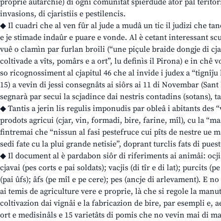
proprie autarchie) di ogni comunitât spierdude ator pal teritori
invasions, di cjaristiis e pestilencis.
◆ Il cuadri che al ven fûr al jude a mudâ un tic il judizi che tan
e je stimade indaûr e puare e vonde. Al è cetant interessant sc
vuê o clamìn par furlan broili (“une piçule braide dongje di cj
coltivade a vîts, pomârs e a ort”, lu definìs il Pirona) e in chê 
so ricognossiment al cjapitul 46 che al invide i judex a “tignîju 
15) a vevin di jessi consegnâts ai siôrs ai 11 di Novembar (Sant
segnarà par secui la scjadince dai nestris contadins (sotans), ta
◆ Tantis a jerin lis regulis imponudis par obleâ i abitants des “v
prodots agricui (cjar, vin, formadi, bire, farine, mîl), cu la “m
fintremai che “nissun al fasi pestefruce cui pîts de nestre ue m
sedi fate cu la plui grande netisie”, doprant turclis fats di puest
◆ Il document al è pardabon siôr di riferiments ai animâi: ocji
cjavai (pes corts e pai soldats); vacjis (di tîr e di lat); purcits (p
(pai ûfs); âfs (pe mîl e pe cere); pes (ancje di arlevament). E no
ai temis de agriculture vere e proprie, là che si regole la manu
coltivazion dai vignâi e la fabricazion de bire, par esempli e, ae 
ort e medisinâls e 15 varietâts di pomis che no vevin mai di man