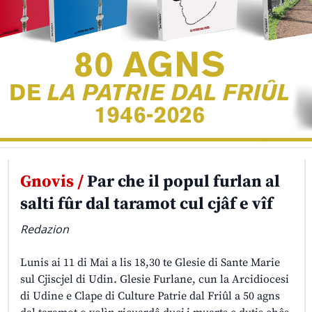
Gnovis /
Par che il popul furlan al
salti fûr dal taramot cul cjâf e vîf
Redazion
Lunis ai 11 di Mai a lis 18,30 te Glesie di Sante Marie
sul Cjiscjel di Udin. Glesie Furlane, cun la Arcidiocesi
di Udine e Clape di Culture Patrie dal Friûl a 50 agns