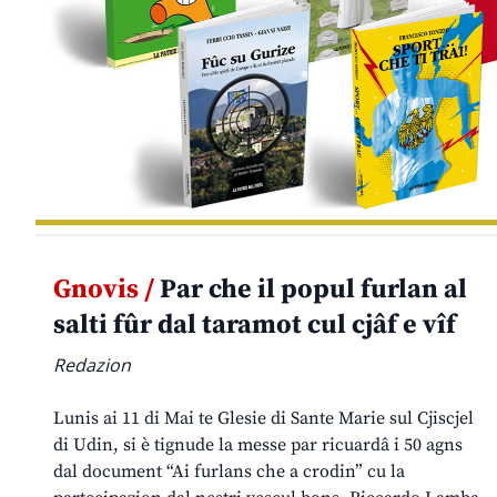
Gnovis /
Par che il popul furlan al
salti fûr dal taramot cul cjâf e vîf
Redazion
Lunis ai 11 di Mai te Glesie di Sante Marie sul Cjiscjel
di Udin, si è tignude la messe par ricuardâ i 50 agns
dal document “Ai furlans che a crodin” cu la