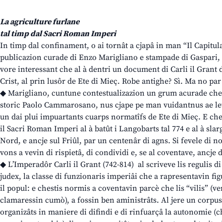
La agriculture furlane
tal timp dal Sacri Roman Imperi
In timp dal confinament, o ai tornât a cjapâ in man “Il Capitula
publicazion curade di Enzo Marigliano e stampade di Gaspari, 
vore interessant che al à dentri un document di Carli il Grant d
Crist, al prin lusôr de Ete di Mieç. Robe antighe? Sì. Ma no par 
◆ Marigliano, cuntune contestualizazion un grum acurade che 
storic Paolo Cammarosano, nus cjape pe man vuidantnus ae letu
un dai plui impuartants cuarps normatîfs de Ete di Mieç. E che
il Sacri Roman Imperi al à batût i Langobarts tal 774 e al à slargj
Nord, e ancje sul Friûl, par un centenâr di agns. Si fevele di n
vons a vevin di rispietâ, di condividi e, se al coventave, ancje d
◆ L’Imperadôr Carli il Grant (742-814) al scriveve lis regulis 
judex, la classe di funzionaris imperiâi che a rapresentavin fig
il popul: e chestis normis a coventavin parcè che lis “vilis” (ve
clamaressin cumò), a fossin ben aministrâts. Al jere un corpus 
organizâts in maniere di difindi e di rinfuarçâ la autonomie (ch