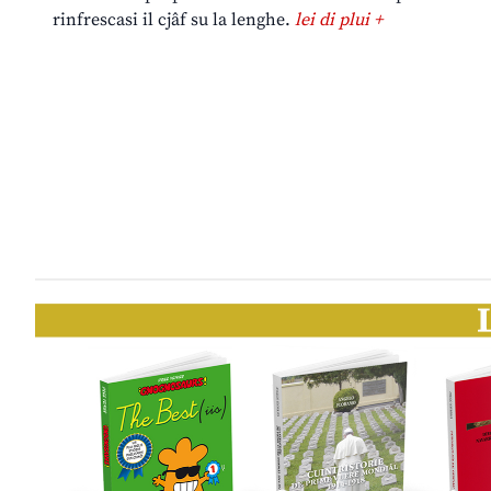
rinfrescasi il cjâf su la lenghe.
lei di plui +