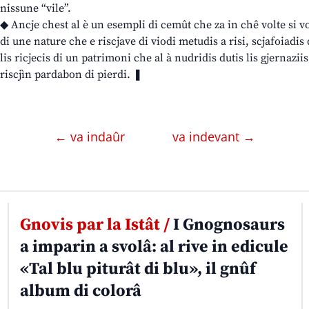
nissune “vile”.
◆ Ancje chest al è un esempli di cemût che za in chê volte si vo
di une nature che e riscjave di viodi metudis a risi, scjafoiadis 
lis ricjecis di un patrimoni che al à nudridis dutis lis gjernazi
riscjìn pardabon di pierdi. ❚
← va indaûr
va indevant →
Gnovis par la Istât /
I Gnognosaurs
a imparin a svolâ: al rive in edicule
«Tal blu piturât di blu», il gnûf
album di colorâ