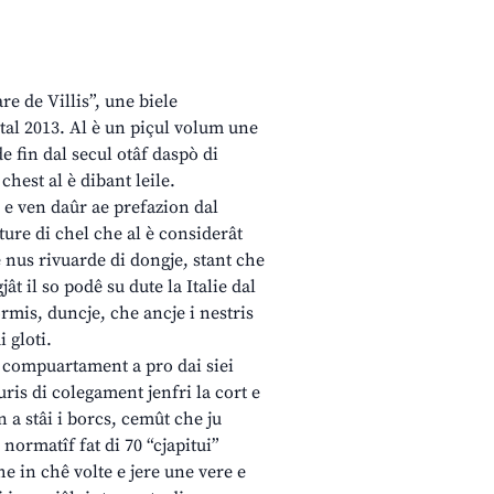
re de Villis”, une biele
tal 2013. Al è un piçul volum une
e fin dal secul otâf daspò di
chest al è dibant leile.
e ven daûr ae prefazion dal
re di chel che al è considerât
 nus rivuarde di dongje, stant che
ât il so podê su dute la Italie dal
ormis, duncje, che ancje i nestris
i gloti.
di compuartament a pro dai siei
uris di colegament jenfri la cort e
n a stâi i borcs, cemût che ju
normatîf fat di 70 “cjapitui”
e in chê volte e jere une vere e