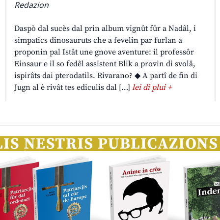
Redazion
Daspò dal sucès dal prin album vignût fûr a Nadâl, i
simpatics dinosauruts che a fevelin par furlan a
proponin pal Istât une gnove aventure: il professôr
Einsaur e il so fedêl assistent Blik a provin di svolâ,
ispirâts dai pterodatils. Rivarano? ◆ A partî de fin di
Jugn al è rivât tes ediculis dal […]
lei di plui +