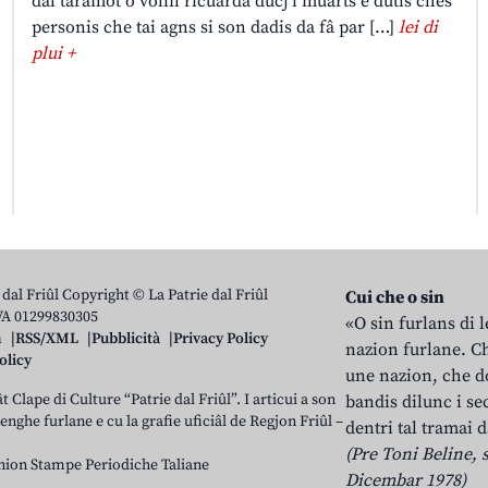
dal taramot o volìn ricuardâ ducj i muarts e dutis chês
personis che tai agns si son dadis da fâ par […]
lei di
plui +
 dal Friûl Copyright © La Patrie dal Friûl
Cui che o sin
IVA 01299830305
«O sin furlans di 
n
RSS/XML
Pubblicità
Privacy Policy
nazion furlane. Ch
olicy
une nazion, che do
t Clape di Culture “Patrie dal Friûl”. I articui a son
bandis dilunc i se
 lenghe furlane e cu la grafie uficiâl de Regjon Friûl –
dentri tal tramai d
(Pre Toni Beline, s
nion Stampe Periodiche Taliane
Dicembar 1978)