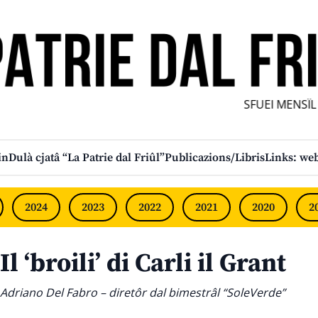
SFUEI MENSÎL F
in
Dulà cjatâ “La Patrie dal Friûl”
Publicazions/Libris
Links: web
2024
2023
2022
2021
2020
2
Il ‘broili’ di Carli il Grant
Adriano Del Fabro – diretôr dal bimestrâl “SoleVerde”