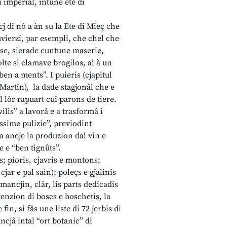
 imperiâl, intune ete di
cj di nô a àn su la Ete di Mieç che
uvierzi, par esempli, che chel che
ase, sierade cuntune maserie,
volte si clamave brogilos, al à un
ben a ments”. I puieris (cjapitul
 Martin), la dade stagjonâl che e
l lôr rapuart cui parons de tiere.
ilis” a lavorâ e a trasformâ i
assime pulizie”, previodint
a ancje la produzion dal vin e
e e “ben tignûts”.
s; pioris, cjavris e montons;
e cjar e pal saìn); poleçs e gjalinis
 mancjin, clâr, lis parts dedicadis
tenzion di boscs e boschetis, la
fin, si fâs une liste di 72 jerbis di
cjâ intal “ort botanic” di