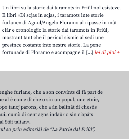
Un libri su la storie dai taramots in Friûl nol esisteve.
Il libri «Di scjas in scjas, i taramots inte storie
furlane» di Agnul/Angelo Floramo al ripasse in mût
clâr e cronologjic la storie dai taramots in Friûl,
mostrant tant che il pericul sismic al sedi une
presince costante inte nestre storie. La pene
fortunade di Floramo e acompagne il […]
lei di plui +
lenghe furlane, che a son convints di fâ part de
e al è come dî che o sin un popul, une etnie,
po tancj parons, che a àn balinât di chestis
cui, cumò di cent agns indaûr o sin cjapâts
al Stât talian».
ul so prin editoriâl de “La Patrie dal Friûl”,