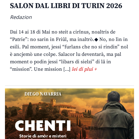
SALON DAL LIBRI DI TURIN 2026
Redazion
Dai 14 ai 18 di Mai no steit a cirînus, noaltris de
“Patrie”: no sarin in Friûl, ma inaltrò.◆ No, no lìn in
esili. Pal moment, jessi “furlans che no si rindin” nol
è ancjemò une colpe. Salacor lu deventarà, ma pal
moment o podin jessi “libars di sielzi” di lâ in
“mission”. Une mission […]
lei di plui +