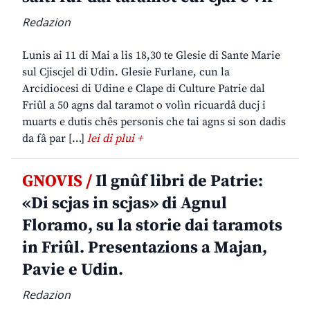
Redazion
Lunis ai 11 di Mai a lis 18,30 te Glesie di Sante Marie
sul Cjiscjel di Udin. Glesie Furlane, cun la
Arcidiocesi di Udine e Clape di Culture Patrie dal
Friûl a 50 agns dal taramot o volìn ricuardâ ducj i
muarts e dutis chês personis che tai agns si son dadis
da fâ par […]
lei di plui +
GNOVIS /
Il gnûf libri de Patrie:
«Di scjas in scjas» di Agnul
Floramo, su la storie dai taramots
in Friûl. Presentazions a Majan,
Pavie e Udin.
Redazion