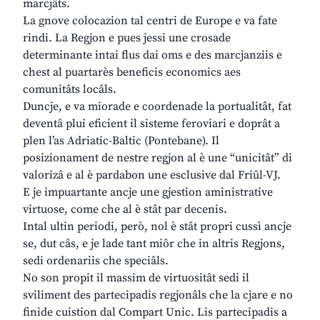
marcjâts.
La gnove colocazion tal centri de Europe e va fate
rindi. La Regjon e pues jessi une crosade
determinante intai flus dai oms e des marcjanziis e
chest al puartarès beneficis economics aes
comunitâts locâls.
Duncje, e va miorade e coordenade la portualitât, fat
deventâ plui eficient il sisteme feroviari e doprât a
plen l’as Adriatic-Baltic (Pontebane). Il
posizionament de nestre regjon al è une “unicitât” di
valorizâ e al è pardabon une esclusive dal Friûl-VJ.
E je impuartante ancje une gjestion aministrative
virtuose, come che al è stât par decenis.
Intal ultin periodi, però, nol è stât propri cussì ancje
se, dut câs, e je lade tant miôr che in altris Regjons,
sedi ordenariis che speciâls.
No son propit il massim de virtuositât sedi il
sviliment des partecipadis regjonâls che la cjare e no
finide cuistion dal Compart Unic. Lis partecipadis a