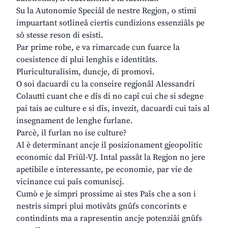
Su la Autonomie Speciâl de nestre Regjon, o stimi
impuartant sotlineâ ciertis cundizions essenziâls pe
sô stesse reson di esisti.
Par prime robe, e va rimarcade cun fuarce la
coesistence di plui lenghis e identitâts.
Pluriculturalisim, duncje, di promovi.
O soi dacuardi cu la conseire regjonâl Alessandri
Colautti cuant che e dîs di no capî cui che si sdegne
pai tais ae culture e si dîs, invezit, dacuardi cui tais al
insegnament de lenghe furlane.
Parcè, il furlan no ise culture?
Al è determinant ancje il posizionament gjeopolitic
economic dal Friûl-VJ. Intal passât la Regjon no jere
apetibile e interessante, pe economie, par vie de
vicinance cui paîs comuniscj.
Cumò e je simpri prossime ai stes Paîs che a son i
nestris simpri plui motivâts gnûfs concorints e
contindints ma a rapresentin ancje potenziâi gnûfs