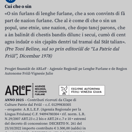
Cui che o sin
«O sin furlans di lenghe furlane, che a son convints di fâ
part de nazion furlane. Che al è come dî che o sin un
popul, une etnie, une nazion, che dopo tancj parons, che
a àn balinât di chestis bandis dilunc i secui, cumò di cent
agns indaûr o sin cjapâts dentri tal tramai dal Stât talian».
(Pre Toni Beline, sul so prin editoriâl de “La Patrie dal
Friûl”, Dicembar 1978)
Progjet finanziât de ARLeF - Agjenzie Regjonâl pe Lenghe Furlane e de Regjon
Autonome Friûl-Vignesie Julie
ANNO 2025
– Contributi ricevuti da Clape di
Culture Patrie dal Friûl – c.f. 01299830305
– erogante: A.R.L.E.F. (Agenzia Regionale per la
Lingua Friulana) C.F. 94094780304 • rif. norm. L.R.
N.29/2007 ART.23 c.2 bis e ART.24 c.7 e 10 • estremi
del decreto di concessione: DECRETO N. 261 del
25/10/2022 importo contributo € 3.500,00 (saldo) in