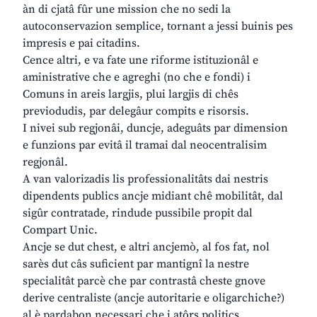
àn di cjatâ fûr une mission che no sedi la
autoconservazion semplice, tornant a jessi buinis pes
impresis e pai citadins.
Cence altri, e va fate une riforme istituzionâl e
aministrative che e agreghi (no che e fondi) i
Comuns in areis largjis, plui largjis di chês
previodudis, par delegâur compits e risorsis.
I nivei sub regjonâi, duncje, adeguâts par dimension
e funzions par evitâ il tramai dal neocentralisim
regjonâl.
A van valorizadis lis professionalitâts dai nestris
dipendents publics ancje midiant chê mobilitât, dal
sigûr contratade, rindude pussibile propit dal
Compart Unic.
Ancje se dut chest, e altri ancjemò, al fos fat, nol
sarès dut câs suficient par mantignî la nestre
specialitât parcè che par contrastâ cheste gnove
derive centraliste (ancje autoritarie e oligarchiche?)
al è pardabon necessari che i atôrs politics,