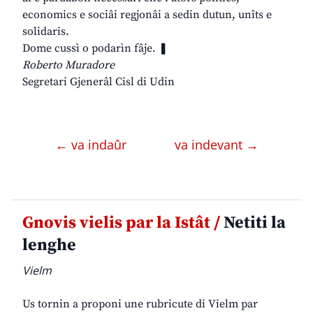
economics e sociâi regjonâi a sedin dutun, unîts e
solidaris.
Dome cussì o podarìn fâje. ❚
Roberto Muradore
Segretari Gjenerâl Cisl di Udin
← va indaûr
va indevant →
Gnovis vielis par la Istât /
Netiti la
lenghe
Vielm
Us tornin a proponi une rubricute di Vielm par