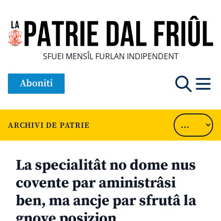
SFUEI MENSÎL FURLAN INDIPENDENT
Aboniti
ARCHIVI DE PATRIE
La specialitât no dome nus
covente par aministrâsi
ben, ma ancje par sfrutâ la
gnove posizion