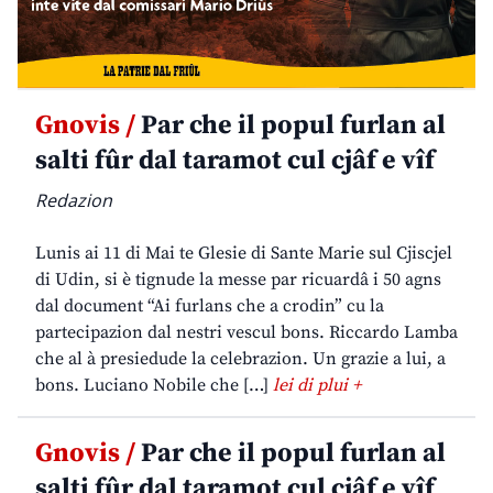
Gnovis /
Par che il popul furlan al
salti fûr dal taramot cul cjâf e vîf
Redazion
Lunis ai 11 di Mai te Glesie di Sante Marie sul Cjiscjel
di Udin, si è tignude la messe par ricuardâ i 50 agns
dal document “Ai furlans che a crodin” cu la
partecipazion dal nestri vescul bons. Riccardo Lamba
che al à presiedude la celebrazion. Un grazie a lui, a
bons. Luciano Nobile che […]
lei di plui +
Gnovis /
Par che il popul furlan al
salti fûr dal taramot cul cjâf e vîf