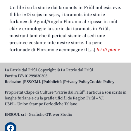
Un libri su la storie dai taramots in Friûl nol esisteve.
Il libri «Di scjas in scjas, i taramots inte storie
furlane» di Agnul/Angelo Floramo al ripasse in mût
clâr e cronologjic la storie dai taramots in Friûl,
mostrant tant che il pericul sismic al sedi une
presince costante inte nestre storie. La pene
fortunade di Floramo e acompagne il […]
lei di plui +
La Patrie dal Friûl Copyright © La Patrie dal Friûl
Partita IVA 01299830305
Redazion
RSS/XML
Pubblicità
Privacy Policy
Cookie Policy
Proprietât Clape di Culture “Patrie dal Friûl”. I articui a son scrits in
lenghe furlane e cu la grafie uficiâl de Regjon Friûl – V.J.
USPI – Union Stampe Periodiche Taliane
ENSOUL srl
-
Grafiche GTower Studio