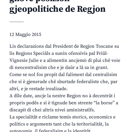
gjeopolitiche de Regjon
............
12 Maggio 2015
Lis declarazions dal President de Regjon Toscane su
lis Regjons Speciâls a sunin ofensivis pal Friûl-
Vignesie Julie e a alimentin ancjemò di plui chê voie
di neocentralisim che e je daûr a lâ za in grant.
Come se nol fos propit dal faliment dal centralisim
che si è gjenerade chê sburtade federaliste che, par
altri, e je restade irealizade.
A dîle dute, ancje la nestre Regjon no à decentrât i
propris podês e si è tignude ben strente “la borse” a
discapit di chei altris nivei aministratîfs.
La specialitât e riclame temis storics, economics e
politics e argoments tant che la teritorialitât, la
autonomie, il federalisim e la identitât.