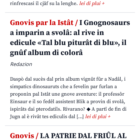
rinfrescasi il cjâf su la lenghe.
lei di plui +
Gnovis par la Istât /
I Gnognosaurs
a imparin a svolâ: al rive in
edicule «Tal blu piturât di blu», il
gnûf album di colorâ
Redazion
Daspò dal sucès dal prin album vignût fûr a Nadâl, i
simpatics dinosauruts che a fevelin par furlan a
proponin pal Istât une gnove aventure: il professôr
Einsaur e il so fedêl assistent Blik a provin di svolâ,
ispirâts dai pterodatils. Rivarano? ◆ A partî de fin di
Jugn al è rivât tes ediculis dal […]
lei di plui +
Gnovis /
LA PATRIE DAL FRIÛL AL