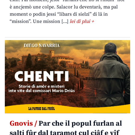
è ancjemò une colpe. Salacor lu deventarà, ma pal
moment o podin jessi “libars di sielzi” di lâ in
“mission”. Une mission […]
lei di plui +
Gnovis /
Par che il popul furlan al
salti fûr dal taramot cul cjâf e vîf