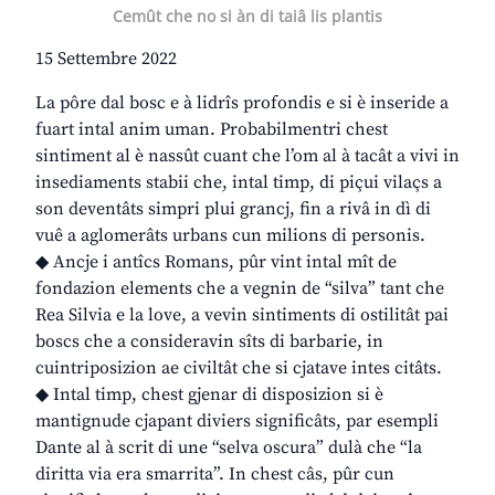
Cemût che no si àn di taiâ lis plantis
15 Settembre 2022
La pôre dal bosc e à lidrîs profondis e si è inseride a
fuart intal anim uman. Probabilmentri chest
sintiment al è nassût cuant che l’om al à tacât a vivi in
insediaments stabii che, intal timp, di piçui vilaçs a
son deventâts simpri plui grancj, fin a rivâ in dì di
vuê a aglomerâts urbans cun milions di personis.
◆ Ancje i antîcs Romans, pûr vint intal mît de
fondazion elements che a vegnin de “silva” tant che
Rea Silvia e la love, a vevin sintiments di ostilitât pai
boscs che a consideravin sîts di barbarie, in
cuintriposizion ae civiltât che si cjatave intes citâts.
◆ Intal timp, chest gjenar di disposizion si è
mantignude cjapant diviers significâts, par esempli
Dante al à scrit di une “selva oscura” dulà che “la
diritta via era smarrita”. In chest câs, pûr cun