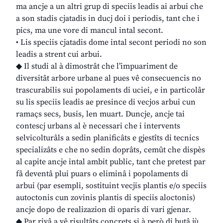
ma ancje a un altri grup di speciis leadis ai arbui che
a son stadis cjatadis in ducj doi i periodis, tant che i
pics, ma une vore di mancul intal secont.
• Lis speciis cjatadis dome intal secont periodi no son
leadis a strent cui arbui.
◆ Il studi al à dimostrât che l’impuariment de
diversitât arbore urbane al pues vê consecuencis no
trascurabilis sui popolaments di uciei, e in particolâr
su lis speciis leadis ae presince di vecjos arbui cun
ramaçs secs, busis, len muart. Duncje, ancje tai
contescj urbans al è necessari che i intervents
selvicolturâls a sedin planificâts e gjestîts di tecnics
specializâts e che no sedin doprâts, cemût che dispès
al capite ancje intal ambit public, tant che pretest par
fâ deventâ plui puars o eliminâ i popolaments di
arbui (par esempli, sostituint vecjis plantis e/o speciis
autoctonis cun zovinis plantis di speciis aloctonis)
ancje dopo de realizazion di oparis di vari gjenar.
◆ Par rivâ a vê risultâts concrets si à però di butâ jù