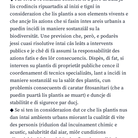
lis crodincis ripuartadis al inizi e tignî in
considerazion che lis plantis a son elements vivents e
che ancje lis azions che si fasin intes areis urbanis a
puedin incidi in maniere sostanziâl su la
biodiversitât. Une prevision che, però, e podarès
jessi cuasi risolutive intai câs leâts a intervents
publics e je chê di fâ assumi la responsabilitât des
azions fatis e des lôr consecuencis. Dispès, di fat, si
interven su plantis di proprietât publiche cence il
coordenament di tecnics specializâts, lant a incidi in
maniere sostanziâl su la salût des plantis, cun
problemis consecuents di caratar fitosanitari (che a
puedin puartâ lis plantis ae muart) e duncje di
stabilitât e di sigurece par ducj.
◆ Se si ten in considerazion dut ce che lis plantis nus
dan intai ambients urbans miorant la cualitât di vite
des personis (riduzion dal incuinament chimic e
acustic, salubritât dal aiar, miôr cundizions