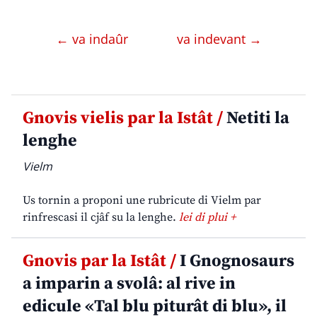
← va indaûr
va indevant →
Gnovis vielis par la Istât /
Netiti la
lenghe
Vielm
Us tornin a proponi une rubricute di Vielm par
rinfrescasi il cjâf su la lenghe.
lei di plui +
Gnovis par la Istât /
I Gnognosaurs
a imparin a svolâ: al rive in
edicule «Tal blu piturât di blu», il