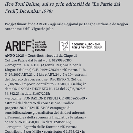
(Pre Toni Beline, sul so prin editoriâl de “La Patrie dal
Friûl”, Dicembar 1978)
Progjet finanziât de ARLeF - Agjenzie Regjonâl pe Lenghe Furlane e de Regjon
Autonome Friûl-Vignesie Julie
ANNO 2025
– Contributi ricevuti da Clape di
Culture Patrie dal Friûl – c.f. 01299830305
– erogante: A.R.L.E.F. (Agenzia Regionale per la
Lingua Friulana) C.F. 94094780304 • rif. norm. L.R.
N.29/2007 ART.23 c.2 bis e ART.24 c.7 e 10 • estremi
del decreto di concessione: DECRETO N. 261 del
25/10/2022 importo contributo € 3.500,00 (saldo) in
data 06/11/2025 • DECRETO N. 173 del 27/06/2025 €
34.842,23 in data 31/07/2025;
– erogante: FONDAZIONE FRIULI CF. 00158650309 •
estremi del decreto di concessione: Codice
progetto 2024-0124 ID 23405 campagna di
sensibilizzazione giornalistica dei sindaci aderenti
all’assemblea della comunità linguistica Friulana •
contributo € 3.450,00 • in data 12/05/2025;
– erogante: Agenzia delle Entrate • rif. norm.:
Contributo 5 per Mille • contributo: € 1.593,02 • in