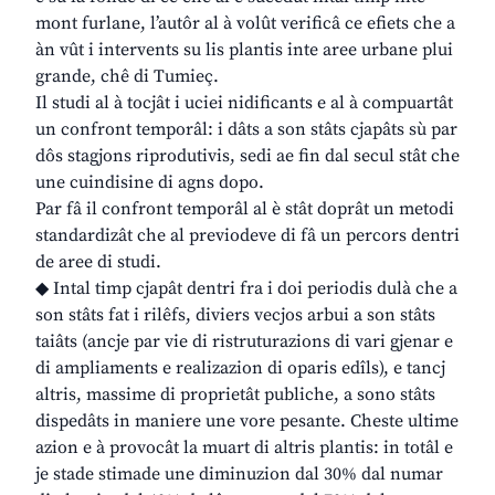
mont furlane, l’autôr al à volût verificâ ce efiets che a
àn vût i intervents su lis plantis inte aree urbane plui
grande, chê di Tumieç.
Il studi al à tocjât i uciei nidificants e al à compuartât
un confront temporâl: i dâts a son stâts cjapâts sù par
dôs stagjons riprodutivis, sedi ae fin dal secul stât che
une cuindisine di agns dopo.
Par fâ il confront temporâl al è stât doprât un metodi
standardizât che al previodeve di fâ un percors dentri
de aree di studi.
◆ Intal timp cjapât dentri fra i doi periodis dulà che a
son stâts fat i rilêfs, diviers vecjos arbui a son stâts
taiâts (ancje par vie di ristruturazions di vari gjenar e
di ampliaments e realizazion di oparis edîls), e tancj
altris, massime di proprietât publiche, a sono stâts
dispedâts in maniere une vore pesante. Cheste ultime
azion e à provocât la muart di altris plantis: in totâl e
je stade stimade une diminuzion dal 30% dal numar