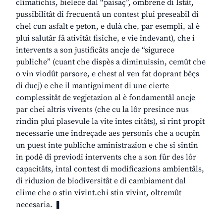
climatichis, bielece dal “paisaç”, ombrene di Istât,
pussibilitât di frecuentâ un contest plui preseabil di
chel cun asfalt e peton, e dulà che, par esempli, al è
plui salutâr fâ ativitât fisiche, e vie indevant), che i
intervents a son justificâts ancje de “sigurece
publiche” (cuant che dispès a diminuissin, cemût che
o vin viodût parsore, e chest al ven fat doprant bêçs
di ducj) e che il mantigniment di une cierte
complessitât de vegjetazion al è fondamentâl ancje
par chei altris vivents (che cu la lôr presince nus
rindin plui plasevule la vite intes citâts), si rint propit
necessarie une indreçade aes personis che a ocupin
un puest inte publiche aministrazion e che si sintin
in podê di previodi intervents che a son fûr des lôr
capacitâts, intal contest di modificazions ambientâls,
di riduzion de biodiversitât e di cambiament dal
clime che o stin vivint.chi stin vivint, oltremût
necesaria. ❚