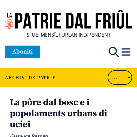
SFUEI MENSÎL FURLAN INDIPENDENT
Aboniti
ARCHIVI DE PATRIE
La pôre dal bosc e i
popolaments urbans di
uciei
Gianluca Rassati