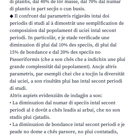
di plantis, dal 40% de lôr masse, dal 70% dal numar
di plantis in part secjis o cun busis.
◆ Il confront dai parametris rigjavâts intai doi
periodis di studi al à dimostrât une semplificazion de
composizion dal popolament di uciei intal secont
periodi. In particolâr, e je stade verificade une
diminuzion di plui dal 10% des speciis, di plui dal
15% de bondance e dal 20% des speciis no
Passeriformis (che a son chês che a indichin une plui
grande complessitât dal popolament). Ancje altris
parametris, par esempli chei che a tocjin la diversitât
dai uciei, a son risultâts plui bas intal secont periodi
di studi.
Altris aspiets evidenziâts de indagjin a son:
• La diminuzion dal numar di speciis intal secont
periodi al è dovût a chês leadis ai arbui, che no son
stadis plui cjatadis.
• La diminuzion de bondance intal secont periodi e je
peade no dome a chês parsore, no plui contatadis,