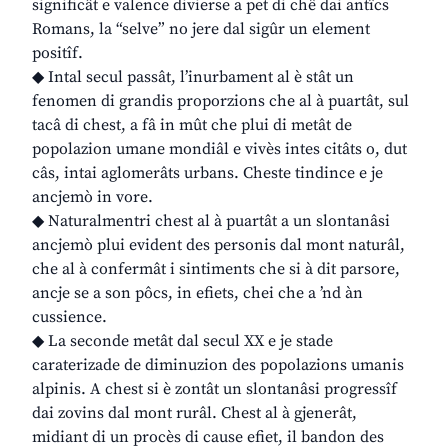
significât e valence divierse a pet di chê dai antîcs
Romans, la “selve” no jere dal sigûr un element
positîf.
◆ Intal secul passât, l’inurbament al è stât un
fenomen di grandis proporzions che al à puartât, sul
tacâ di chest, a fâ in mût che plui di metât de
popolazion umane mondiâl e vivès intes citâts o, dut
câs, intai aglomerâts urbans. Cheste tindince e je
ancjemò in vore.
◆ Naturalmentri chest al à puartât a un slontanâsi
ancjemò plui evident des personis dal mont naturâl,
che al à confermât i sintiments che si à dit parsore,
ancje se a son pôcs, in efiets, chei che a ’nd àn
cussience.
◆ La seconde metât dal secul XX e je stade
caraterizade de diminuzion des popolazions umanis
alpinis. A chest si è zontât un slontanâsi progressîf
dai zovins dal mont rurâl. Chest al à gjenerât,
midiant di un procès di cause efiet, il bandon des