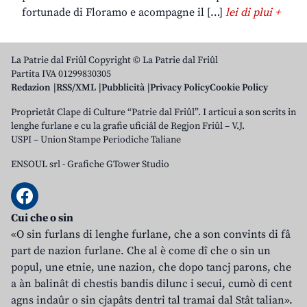
fortunade di Floramo e acompagne il […]
lei di plui +
La Patrie dal Friûl Copyright © La Patrie dal Friûl
Partita IVA 01299830305
Redazion
RSS/XML
Pubblicità
Privacy Policy
Cookie Policy
Proprietât Clape di Culture “Patrie dal Friûl”. I articui a son scrits in
lenghe furlane e cu la grafie uficiâl de Regjon Friûl – V.J.
USPI – Union Stampe Periodiche Taliane
ENSOUL srl
-
Grafiche GTower Studio
Cui che o sin
«O sin furlans di lenghe furlane, che a son convints di fâ
part de nazion furlane. Che al è come dî che o sin un
popul, une etnie, une nazion, che dopo tancj parons, che
a àn balinât di chestis bandis dilunc i secui, cumò di cent
agns indaûr o sin cjapâts dentri tal tramai dal Stât talian».