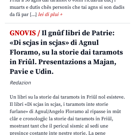
Friûl a 50 agns dal taramot o volìn ricuardâ ducj i
muarts e dutis chês personis che tai agns si son dadis
da fâ par […]
lei di plui +
GNOVIS /
Il gnûf libri de Patrie:
«Di scjas in scjas» di Agnul
Floramo, su la storie dai taramots
in Friûl. Presentazions a Majan,
Pavie e Udin.
Redazion
Un libri su la storie dai taramots in Friûl nol esisteve.
Il libri «Di scjas in scjas, i taramots inte storie
furlane» di Agnul/Angelo Floramo al ripasse in mût
clâr e cronologjic la storie dai taramots in Friûl,
mostrant tant che il pericul sismic al sedi une
presince costante inte nestre storie. La pene