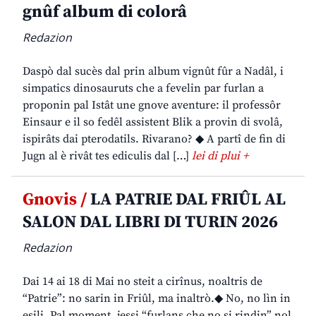
gnûf album di colorâ
Redazion
Daspò dal sucès dal prin album vignût fûr a Nadâl, i
simpatics dinosauruts che a fevelin par furlan a
proponin pal Istât une gnove aventure: il professôr
Einsaur e il so fedêl assistent Blik a provin di svolâ,
ispirâts dai pterodatils. Rivarano? ◆ A partî de fin di
Jugn al è rivât tes ediculis dal […]
lei di plui +
Gnovis /
LA PATRIE DAL FRIÛL AL
SALON DAL LIBRI DI TURIN 2026
Redazion
Dai 14 ai 18 di Mai no steit a cirînus, noaltris de
“Patrie”: no sarin in Friûl, ma inaltrò.◆ No, no lìn in
esili. Pal moment, jessi “furlans che no si rindin” nol