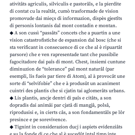
ativitâts agriculis, silviculis e pastorâls, e la pierdite
di contat cu la realtât, cumò trasformade de vision
promovude dai mieçs di informazion, dispès gjestîts
di personis lontanis dal mont contadin e montan.
◆ A son cussì “passâts” concets che a puartin a une
vision catastrofistiche de espansion dal bosc (che si
sta verificant in consecuence di ce che al è ripuartât
parsore) che e ven rapresentade tant che pussibile
fagocitadore dai paîs di mont. Chest, insiemi cuntune
diminuzion de “tolerance” pal mont naturâl (par
esempli, lis fueis par tiere di Atom), al à provocât une
sorte di “selvifobie” che e à produsût un acaniment
cuintri des plantis che si cjatin tai aglomerâts urbans.
◆ Lis plantis, ancje dentri di paîs e citâts, a son
dopradis dai animâi par cjatâ di mangjâ, polsâ,
riprodusisi e, in cierts câs, a son fondamentâls pe lôr
presince e pe sorevivence.
◆ Tignint in considerazion ducj i aspiets evidenziâts
e su la fonde di ce che al è sucedût intal timp inte