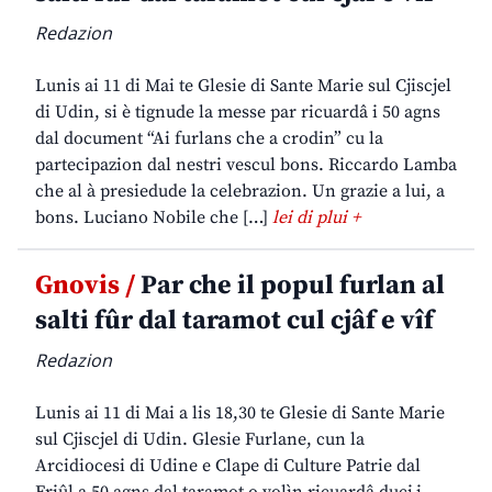
Redazion
Lunis ai 11 di Mai te Glesie di Sante Marie sul Cjiscjel
di Udin, si è tignude la messe par ricuardâ i 50 agns
dal document “Ai furlans che a crodin” cu la
partecipazion dal nestri vescul bons. Riccardo Lamba
che al à presiedude la celebrazion. Un grazie a lui, a
bons. Luciano Nobile che […]
lei di plui +
Gnovis /
Par che il popul furlan al
salti fûr dal taramot cul cjâf e vîf
Redazion
Lunis ai 11 di Mai a lis 18,30 te Glesie di Sante Marie
sul Cjiscjel di Udin. Glesie Furlane, cun la
Arcidiocesi di Udine e Clape di Culture Patrie dal