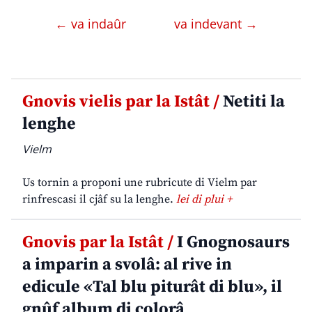
← va indaûr
va indevant →
Gnovis vielis par la Istât /
Netiti la
lenghe
Vielm
Us tornin a proponi une rubricute di Vielm par
rinfrescasi il cjâf su la lenghe.
lei di plui +
Gnovis par la Istât /
I Gnognosaurs
a imparin a svolâ: al rive in
edicule «Tal blu piturât di blu», il
gnûf album di colorâ