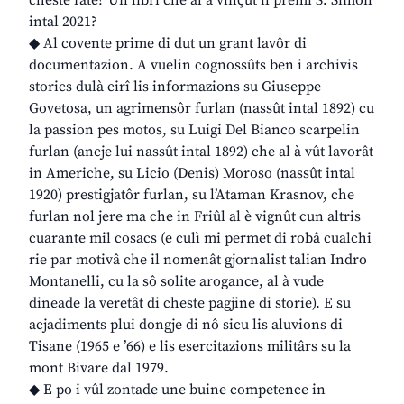
cheste fate? Un libri che al à vinçût il premi S. Simon
intal 2021?
◆ Al covente prime di dut un grant lavôr di
documentazion. A vuelin cognossûts ben i archivis
storics dulà cirî lis informazions su Giuseppe
Govetosa, un agrimensôr furlan (nassût intal 1892) cu
la passion pes motos, su Luigi Del Bianco scarpelin
furlan (ancje lui nassût intal 1892) che al à vût lavorât
in Americhe, su Licio (Denis) Moroso (nassût intal
1920) prestigjatôr furlan, su l’Ataman Krasnov, che
furlan nol jere ma che in Friûl al è vignût cun altris
cuarante mil cosacs (e culì mi permet di robâ cualchi
rie par motivâ che il nomenât gjornalist talian Indro
Montanelli, cu la sô solite arogance, al à vude
dineade la veretât di cheste pagjine di storie). E su
acjadiments plui dongje di nô sicu lis aluvions di
Tisane (1965 e ’66) e lis esercitazions militârs su la
mont Bivare dal 1979.
◆ E po i vûl zontade une buine competence in