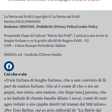
La Patrie dal Friûl Copyright © La Patrie dal Friûl
Partita IVA 01299830305
Redazion
RSS/XML
Pubblicità
Privacy Policy
Cookie Policy
Proprietât Clape di Culture “Patrie dal Friûl”. I articui a son scrits in
lenghe furlane e cu la grafie uficiâl de Regjon Friûl – V.J.
USPI – Union Stampe Periodiche Taliane
ENSOUL srl
-
Grafiche GTower Studio
Cui che o sin
«O sin furlans di lenghe furlane, che a son convints di fâ
part de nazion furlane. Che al è come dî che o sin un
popul, une etnie, une nazion, che dopo tancj parons, che
a àn balinât di chestis bandis dilunc i secui, cumò di cent
agns indaûr o sin cjapâts dentri tal tramai dal Stât talian».
(Pre Toni Beline, sul so prin editoriâl de “La Patrie dal