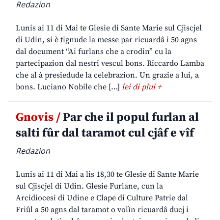
Redazion
Lunis ai 11 di Mai te Glesie di Sante Marie sul Cjiscjel
di Udin, si è tignude la messe par ricuardâ i 50 agns
dal document “Ai furlans che a crodin” cu la
partecipazion dal nestri vescul bons. Riccardo Lamba
che al à presiedude la celebrazion. Un grazie a lui, a
bons. Luciano Nobile che […]
lei di plui +
Gnovis /
Par che il popul furlan al
salti fûr dal taramot cul cjâf e vîf
Redazion
Lunis ai 11 di Mai a lis 18,30 te Glesie di Sante Marie
sul Cjiscjel di Udin. Glesie Furlane, cun la
Arcidiocesi di Udine e Clape di Culture Patrie dal
Friûl a 50 agns dal taramot o volìn ricuardâ ducj i