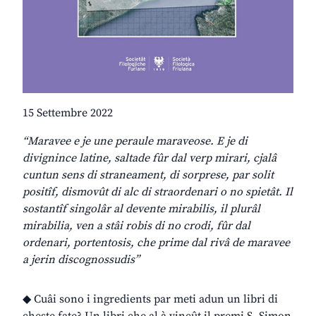
15 Settembre 2022
“Maravee e je une peraule maraveose. E je di
divignince latine, saltade fûr dal verp mirari, cjalâ
cuntun sens di straneament, di sorprese, par solit
positîf, dismovût di alc di straordenari o no spietât. Il
sostantîf singolâr al devente mirabilis, il plurâl
mirabilia, ven a stâi robis di no crodi, fûr dal
ordenari, portentosis, che prime dal rivâ de maravee
a jerin discognossudis”
◆ Cuâi sono i ingredients par meti adun un libri di