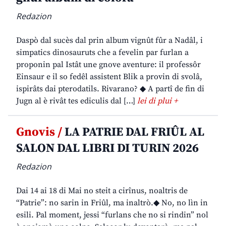
Redazion
Daspò dal sucès dal prin album vignût fûr a Nadâl, i
simpatics dinosauruts che a fevelin par furlan a
proponin pal Istât une gnove aventure: il professôr
Einsaur e il so fedêl assistent Blik a provin di svolâ,
ispirâts dai pterodatils. Rivarano? ◆ A partî de fin di
Jugn al è rivât tes ediculis dal […]
lei di plui +
Gnovis /
LA PATRIE DAL FRIÛL AL
SALON DAL LIBRI DI TURIN 2026
Redazion
Dai 14 ai 18 di Mai no steit a cirînus, noaltris de
“Patrie”: no sarin in Friûl, ma inaltrò.◆ No, no lìn in
esili. Pal moment, jessi “furlans che no si rindin” nol