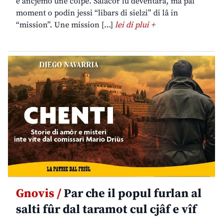
è ancjemò une colpe. Salacor lu deventarà, ma pal
moment o podin jessi “libars di sielzi” di lâ in
“mission”. Une mission […]
lei di plui +
Gnovis /
Par che il popul furlan al
salti fûr dal taramot cul cjâf e vîf