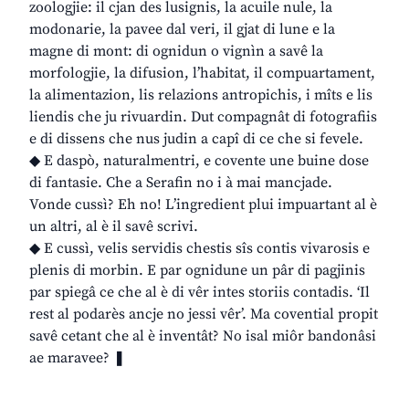
zoologjie: il cjan des lusignis, la acuile nule, la
modonarie, la pavee dal veri, il gjat di lune e la
magne di mont: di ognidun o vignìn a savê la
morfologjie, la difusion, l’habitat, il compuartament,
la alimentazion, lis relazions antropichis, i mîts e lis
liendis che ju rivuardin. Dut compagnât di fotografiis
e di dissens che nus judin a capî di ce che si fevele.
◆ E daspò, naturalmentri, e covente une buine dose
di fantasie. Che a Serafin no i à mai mancjade.
Vonde cussì? Eh no! L’ingredient plui impuartant al è
un altri, al è il savê scrivi.
◆ E cussì, velis servidis chestis sîs contis vivarosis e
plenis di morbin. E par ognidune un pâr di pagjinis
par spiegâ ce che al è di vêr intes storiis contadis. ‘Il
rest al podarès ancje no jessi vêr’. Ma covential propit
savê cetant che al è inventât? No isal miôr bandonâsi
ae maravee? ❚