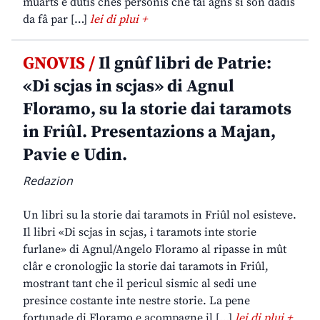
muarts e dutis chês personis che tai agns si son dadis
da fâ par […]
lei di plui +
GNOVIS /
Il gnûf libri de Patrie:
«Di scjas in scjas» di Agnul
Floramo, su la storie dai taramots
in Friûl. Presentazions a Majan,
Pavie e Udin.
Redazion
Un libri su la storie dai taramots in Friûl nol esisteve.
Il libri «Di scjas in scjas, i taramots inte storie
furlane» di Agnul/Angelo Floramo al ripasse in mût
clâr e cronologjic la storie dai taramots in Friûl,
mostrant tant che il pericul sismic al sedi une
presince costante inte nestre storie. La pene
fortunade di Floramo e acompagne il […]
lei di plui +