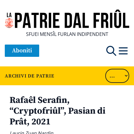
SFUEI MENSÎL FURLAN INDIPENDENT
Aboniti
ARCHIVI DE PATRIE
Rafaêl Serafin,
“Cryptofriûl”, Pasian di
Prât, 2021
Laurin Zuan Nardin