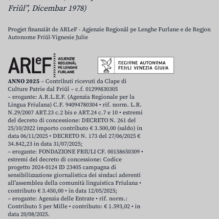
Friûl”, Dicembar 1978)
Progjet finanziât de ARLeF - Agjenzie Regjonâl pe Lenghe Furlane e de Regjon
Autonome Friûl-Vignesie Julie
ANNO 2025
– Contributi ricevuti da Clape di
Culture Patrie dal Friûl – c.f. 01299830305
– erogante: A.R.L.E.F. (Agenzia Regionale per la
Lingua Friulana) C.F. 94094780304 • rif. norm. L.R.
N.29/2007 ART.23 c.2 bis e ART.24 c.7 e 10 • estremi
del decreto di concessione: DECRETO N. 261 del
25/10/2022 importo contributo € 3.500,00 (saldo) in
data 06/11/2025 • DECRETO N. 173 del 27/06/2025 €
34.842,23 in data 31/07/2025;
– erogante: FONDAZIONE FRIULI CF. 00158650309 •
estremi del decreto di concessione: Codice
progetto 2024-0124 ID 23405 campagna di
sensibilizzazione giornalistica dei sindaci aderenti
all’assemblea della comunità linguistica Friulana •
contributo € 3.450,00 • in data 12/05/2025;
– erogante: Agenzia delle Entrate • rif. norm.:
Contributo 5 per Mille • contributo: € 1.593,02 • in
data 20/08/2025.