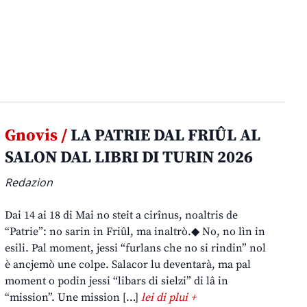
Gnovis /
LA PATRIE DAL FRIÛL AL
SALON DAL LIBRI DI TURIN 2026
Redazion
Dai 14 ai 18 di Mai no steit a cirînus, noaltris de
“Patrie”: no sarin in Friûl, ma inaltrò.◆ No, no lìn in
esili. Pal moment, jessi “furlans che no si rindin” nol
è ancjemò une colpe. Salacor lu deventarà, ma pal
moment o podin jessi “libars di sielzi” di lâ in
“mission”. Une mission […]
lei di plui +