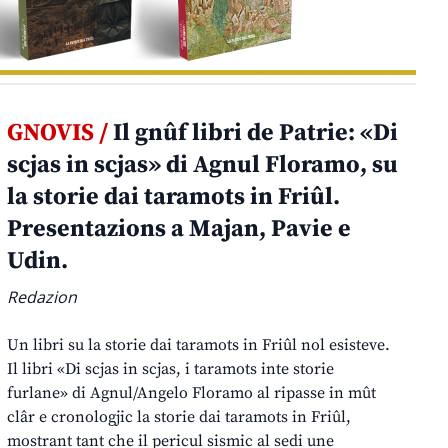
GNOVIS /
Il gnûf libri de Patrie: «Di
scjas in scjas» di Agnul Floramo, su
la storie dai taramots in Friûl.
Presentazions a Majan, Pavie e
Udin.
Redazion
Un libri su la storie dai taramots in Friûl nol esisteve.
Il libri «Di scjas in scjas, i taramots inte storie
furlane» di Agnul/Angelo Floramo al ripasse in mût
clâr e cronologjic la storie dai taramots in Friûl,
mostrant tant che il pericul sismic al sedi une