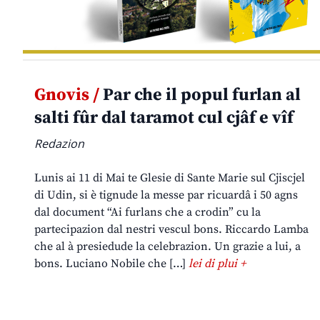
Gnovis /
Par che il popul furlan al
salti fûr dal taramot cul cjâf e vîf
Redazion
Lunis ai 11 di Mai te Glesie di Sante Marie sul Cjiscjel
di Udin, si è tignude la messe par ricuardâ i 50 agns
dal document “Ai furlans che a crodin” cu la
partecipazion dal nestri vescul bons. Riccardo Lamba
che al à presiedude la celebrazion. Un grazie a lui, a
bons. Luciano Nobile che […]
lei di plui +