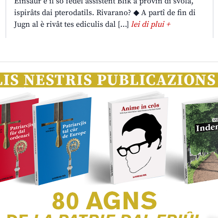
Einsaur e il so fedêl assistent Blik a provin di svolâ,
ispirâts dai pterodatils. Rivarano? ◆ A partî de fin di
Jugn al è rivât tes ediculis dal […]
lei di plui +