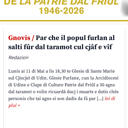
Gnovis /
Par che il popul furlan al
salti fûr dal taramot cul cjâf e vîf
Redazion
Lunis ai 11 di Mai a lis 18,30 te Glesie di Sante Marie
sul Cjiscjel di Udin. Glesie Furlane, cun la Arcidiocesi
di Udine e Clape di Culture Patrie dal Friûl a 50 agns
dal taramot o volìn ricuardâ ducj i muarts e dutis chês
personis che tai agns si son dadis da fâ par […]
lei di
plui +