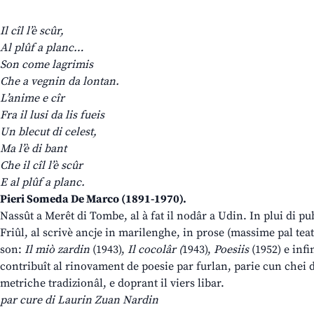
Il cîl l’è scûr,
Al plûf a planc…
Son come lagrimis
Che a vegnin da lontan.
L’anime e cîr
Fra il lusi da lis fueis
Un blecut di celest,
Ma l’è di bant
Che il cîl l’è scûr
E al plûf a planc.
Pieri Someda De Marco (1891-1970).
Nassût a Merêt di Tombe, al à fat il nodâr a Udin. In plui di publi
Friûl, al scrivè ancje in marilenghe, in prose (massime pal teatr
son:
Il miò zardin
(1943),
Il cocolâr (
1943),
Poesiis
(1952) e inf
contribuît al rinovament de poesie par furlan, parie cun chei 
metriche tradizionâl, e doprant il viers libar.
par cure di Laurin Zuan Nardin