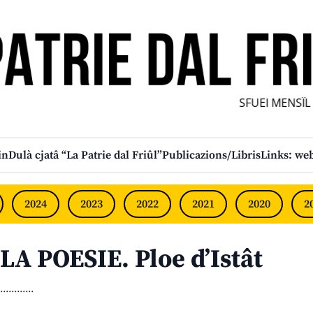
SFUEI MENSÎL F
in
Dulà cjatâ “La Patrie dal Friûl”
Publicazions/Libris
Links: web
2024
2023
2022
2021
2020
2
LA POESIE. Ploe d’Istât
............