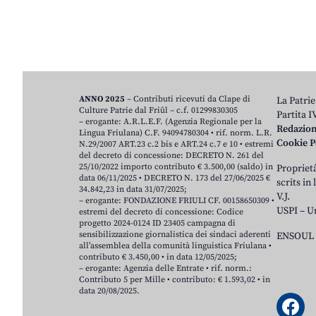
ANNO 2025
– Contributi ricevuti da Clape di
La Patrie
Culture Patrie dal Friûl – c.f. 01299830305
Partita 
– erogante: A.R.L.E.F. (Agenzia Regionale per la
Redazio
Lingua Friulana) C.F. 94094780304 • rif. norm. L.R.
Cookie P
N.29/2007 ART.23 c.2 bis e ART.24 c.7 e 10 • estremi
del decreto di concessione: DECRETO N. 261 del
25/10/2022 importo contributo € 3.500,00 (saldo) in
Proprietâ
data 06/11/2025 • DECRETO N. 173 del 27/06/2025 €
scrits in
34.842,23 in data 31/07/2025;
V.J.
– erogante: FONDAZIONE FRIULI CF. 00158650309 •
USPI – U
estremi del decreto di concessione: Codice
progetto 2024-0124 ID 23405 campagna di
sensibilizzazione giornalistica dei sindaci aderenti
ENSOUL 
all’assemblea della comunità linguistica Friulana •
contributo € 3.450,00 • in data 12/05/2025;
– erogante: Agenzia delle Entrate • rif. norm.:
Contributo 5 per Mille • contributo: € 1.593,02 • in
data 20/08/2025.