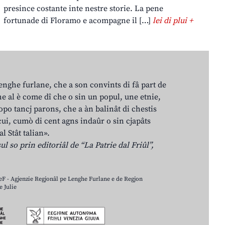
presince costante inte nestre storie. La pene
fortunade di Floramo e acompagne il […]
lei di plui +
lenghe furlane, che a son convints di fâ part de
e al è come dî che o sin un popul, une etnie,
po tancj parons, che a àn balinât di chestis
cui, cumò di cent agns indaûr o sin cjapâts
al Stât talian».
ul so prin editoriâl de “La Patrie dal Friûl”,
LeF - Agjenzie Regjonâl pe Lenghe Furlane e de Regjon
 Julie