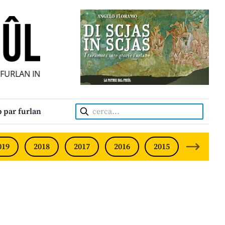
URLAN INDIPENDENT • INDEPENDENT FRIULIAN MONTHLY • 
Cerca:
 par furlan
019
2018
2017
2016
2015
2014