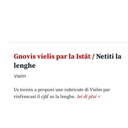
Gnovis vielis par la Istât /
Netiti la
lenghe
Vielm
Us tornin a proponi une rubricute di Vielm par
rinfrescasi il cjâf su la lenghe.
lei di plui +