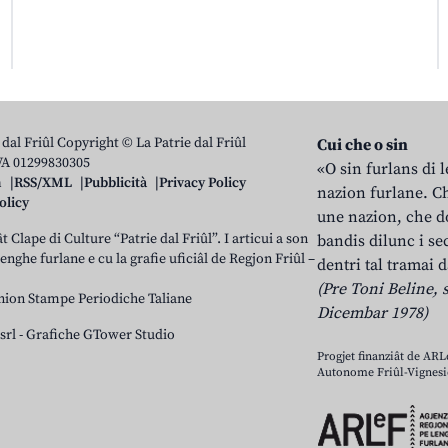
 dal Friûl Copyright © La Patrie dal Friûl
Cui che o sin
IVA 01299830305
«O sin furlans di 
n
RSS/XML
Pubblicità
Privacy Policy
nazion furlane. Ch
olicy
une nazion, che do
t Clape di Culture “Patrie dal Friûl”. I articui a son
bandis dilunc i se
 lenghe furlane e cu la grafie uficiâl de Regjon Friûl –
dentri tal tramai d
(Pre Toni Beline, s
nion Stampe Periodiche Taliane
Dicembar 1978)
srl
-
Grafiche GTower Studio
Progjet finanziât de AR
Autonome Friûl-Vignesie