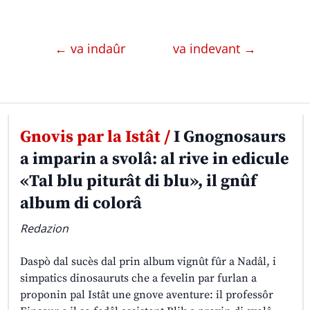
← va indaûr
va indevant →
Gnovis par la Istât /
I Gnognosaurs
a imparin a svolâ: al rive in edicule
«Tal blu piturât di blu», il gnûf
album di colorâ
Redazion
Daspò dal sucès dal prin album vignût fûr a Nadâl, i
simpatics dinosauruts che a fevelin par furlan a
proponin pal Istât une gnove aventure: il professôr