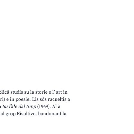
câ studis su la storie e l’ art in
i) e in poesie. Lis sôs racueltis a
in
Su l’ale dal timp
(1969). Al à
dal grop Risultive, bandonant la