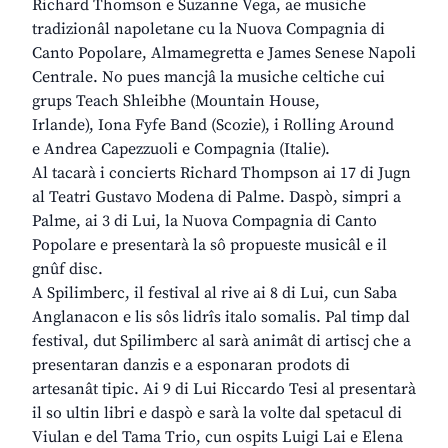
Richard Thomson e Suzanne Vega, ae musiche
tradizionâl napoletane cu la Nuova Compagnia di
Canto Popolare, Almamegretta e James Senese Napoli
Centrale. No pues mancjâ la musiche celtiche cui
grups Teach Shleibhe (Mountain House,
Irlande), Iona Fyfe Band (Scozie), i Rolling Around
e Andrea Capezzuoli e Compagnia (Italie).
Al tacarà i concierts Richard Thompson ai 17 di Jugn
al Teatri Gustavo Modena di Palme. Daspò, simpri a
Palme, ai 3 di Lui, la Nuova Compagnia di Canto
Popolare e presentarà la sô propueste musicâl e il
gnûf disc.
A Spilimberc, il festival al rive ai 8 di Lui, cun Saba
Anglanacon e lis sôs lidrîs italo somalis. Pal timp dal
festival, dut Spilimberc al sarà animât di artiscj che a
presentaran danzis e a esponaran prodots di
artesanât tipic. Ai 9 di Lui Riccardo Tesi al presentarà
il so ultin libri e daspò e sarà la volte dal spetacul di
Viulan e del Tama Trio, cun ospits Luigi Lai e Elena