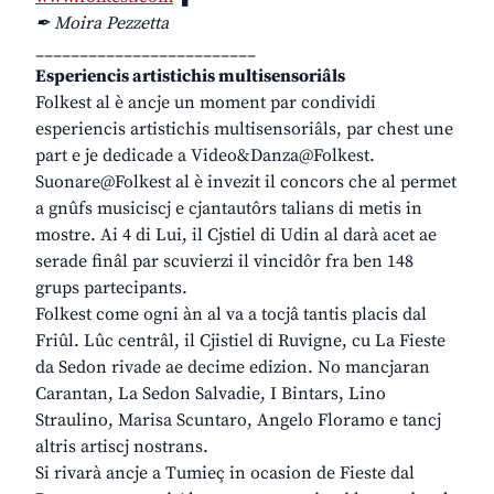
✒ Moira Pezzetta
_________________________
Esperiencis artistichis multisensoriâls
Folkest al è ancje un moment par condividi
esperiencis artistichis multisensoriâls, par chest une
part e je dedicade a Video&Danza@Folkest.
Suonare@Folkest al è invezit il concors che al permet
a gnûfs musiciscj e cjantautôrs talians di metis in
mostre. Ai 4 di Lui, il Cjstiel di Udin al darà acet ae
serade finâl par scuvierzi il vincidôr fra ben 148
grups partecipants.
Folkest come ogni àn al va a tocjâ tantis placis dal
Friûl. Lûc centrâl, il Cjistiel di Ruvigne, cu La Fieste
da Sedon rivade ae decime edizion. No mancjaran
Carantan, La Sedon Salvadie, I Bintars, Lino
Straulino, Marisa Scuntaro, Angelo Floramo e tancj
altris artiscj nostrans.
Si rivarà ancje a Tumieç in ocasion de Fieste dal