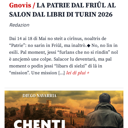
Gnovis /
LA PATRIE DAL FRIÛL AL
SALON DAL LIBRI DI TURIN 2026
Redazion
Dai 14 ai 18 di Mai no steit a cirînus, noaltris de
“Patrie”: no sarin in Friûl, ma inaltrò.◆ No, no lìn in
esili. Pal moment, jessi “furlans che no si rindin” nol
è ancjemò une colpe. Salacor lu deventarà, ma pal
moment o podin jessi “libars di sielzi” di lâ in
“mission”. Une mission […]
lei di plui +