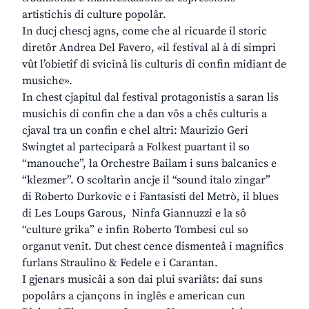
artistichis di culture popolâr.
In ducj chescj agns, come che al ricuarde il storic
diretôr Andrea Del Favero, «il festival al à di simpri
vût l’obietîf di svicinâ lis culturis di confin midiant de
musiche».
In chest cjapitul dal festival protagonistis a saran lis
musichis di confin che a dan vôs a chês culturis a
cjaval tra un confin e chel altri: Maurizio Geri
Swingtet al parteciparà a Folkest puartant il so
“manouche”, la Orchestre Bailam i suns balcanics e
“klezmer”. O scoltarìn ancje il “sound italo zingar”
di Roberto Durkovic e i Fantasisti del Metrò, il blues
di Les Loups Garous, Ninfa Giannuzzi e la sô
“culture grika” e infin Roberto Tombesi cul so
organut venit. Dut chest cence dismenteâ i magnifics
furlans Straulino & Fedele e i Carantan.
I gjenars musicâi a son dai plui svariâts: dai suns
popolârs a cjançons in inglês e american cun