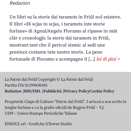
Redazion
Un libri su la storie dai taramots in Friûl nol esisteve.
Il libri «Di scjas in scjas, i taramots inte storie
furlane» di Agnul/Angelo Floramo al ripasse in mût
clâr e cronologjic la storie dai taramots in Friûl,
mostrant tant che il pericul sismic al sedi une
presince costante inte nestre storie. La pene
fortunade di Floramo e acompagne il […]
lei di plui +
La Patrie dal Friûl Copyright © La Patrie dal Friûl
Partita IVA 01299830305
Redazion
RSS/XML
Pubblicità
Privacy Policy
Cookie Policy
Proprietât Clape di Culture “Patrie dal Friûl”. I articui a son scrits in
lenghe furlane e cu la grafie uficiâl de Regjon Friûl – V.J.
USPI – Union Stampe Periodiche Taliane
ENSOUL srl
-
Grafiche GTower Studio