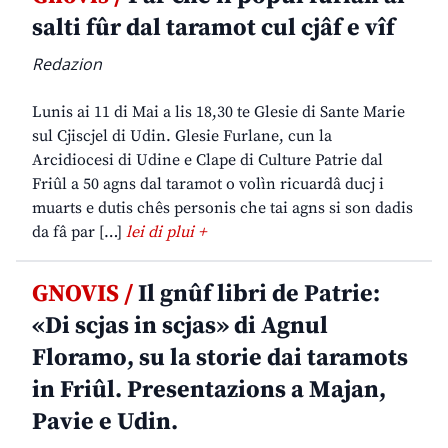
salti fûr dal taramot cul cjâf e vîf
Redazion
Lunis ai 11 di Mai a lis 18,30 te Glesie di Sante Marie
sul Cjiscjel di Udin. Glesie Furlane, cun la
Arcidiocesi di Udine e Clape di Culture Patrie dal
Friûl a 50 agns dal taramot o volìn ricuardâ ducj i
muarts e dutis chês personis che tai agns si son dadis
da fâ par […]
lei di plui +
GNOVIS /
Il gnûf libri de Patrie:
«Di scjas in scjas» di Agnul
Floramo, su la storie dai taramots
in Friûl. Presentazions a Majan,
Pavie e Udin.