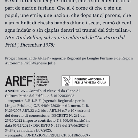
«O sin furlans di lenghe furlane, che a son convints di fâ
part de nazion furlane. Che al è come dî che o sin un
popul, une etnie, une nazion, che dopo tancj parons, che
a àn balinât di chestis bandis dilunc i secui, cumò di cent
agns indaûr o sin cjapâts dentri tal tramai dal Stât talian».
(Pre Toni Beline, sul so prin editoriâl de “La Patrie dal
Friûl”, Dicembar 1978)
Progjet finanziât de ARLeF - Agjenzie Regjonâl pe Lenghe Furlane e de Regjon
Autonome Friûl-Vignesie Julie
ANNO 2025
– Contributi ricevuti da Clape di
Culture Patrie dal Friûl – c.f. 01299830305
– erogante: A.R.L.E.F. (Agenzia Regionale per la
Lingua Friulana) C.F. 94094780304 • rif. norm. L.R.
N.29/2007 ART.23 c.2 bis e ART.24 c.7 e 10 • estremi
del decreto di concessione: DECRETO N. 261 del
25/10/2022 importo contributo € 3.500,00 (saldo) in
data 06/11/2025 • DECRETO N. 173 del 27/06/2025 €
34.842,23 in data 31/07/2025;
– erogante: FONDAZIONE FRIULI CF. 00158650309 •