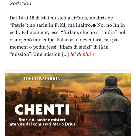
Redazion
Dai 14 ai 18 di Mai no steit a cirînus, noaltris de
“Patrie”: no sarin in Friûl, ma inaltrò.◆ No, no lìn in
esili. Pal moment, jessi “furlans che no si rindin” nol
è ancjemò une colpe. Salacor lu deventarà, ma pal
moment o podin jessi “libars di sielzi” di lâ in
“mission”. Une mission […]
lei di plui +