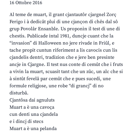
16 Ottobre 2016
Al teme de muart, il grant cjantautôr cjargnel Zorç
Ferigo i à dedicât plui di une cjançon di chês dal sô
grup Povolâr Ensanble. Us proponìn il test di une di
chestis. Publicade intal 1981, duncje cuant che la
“invasion” di Halloween no jere rivade in Friûl, e
tache propit cuntun riferiment a lis cavocis cun lis
cjandelis dentri, tradizion che e jere ben presinte
ancje in Cjargne. Il test nus conte di cemût che i fruts
a vivin la muart, scuasit tant che un zûc, un alc che si
à sintût fevelâ par cemût che e pues sucedi, une
formule religjose, une robe “di grancj” di no
disturbâ.
Cjantôsa dai agnuluts
Muart a è una cavoça
cun denti una cjandela
e i dincj di stecs
Muart a è una pelanda