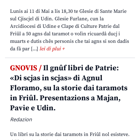
Lunis ai 11 di Mai a lis 18,30 te Glesie di Sante Marie
sul Cjiscjel di Udin. Glesie Furlane, cun la
Arcidiocesi di Udine e Clape di Culture Patrie dal
Friûl a 50 agns dal taramot o volìn ricuardâ ducj i
muarts e dutis chês personis che tai agns si son dadis
da fâ par […]
lei di plui +
GNOVIS /
Il gnûf libri de Patrie:
«Di scjas in scjas» di Agnul
Floramo, su la storie dai taramots
in Friûl. Presentazions a Majan,
Pavie e Udin.
Redazion
Un libri su la storie dai taramots in Friûl nol esisteve.