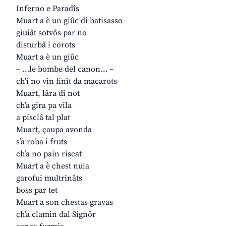
Inferno e Paradîs
Muart a è un giûc di batisasso
giuiât sotvôs par no
disturbâ i corots
Muart a è un giûc
– …le bombe del canon… –
ch’i no vin finît da macarots
Muart, lâra di not
ch’a gira pa vila
a pisclâ tal plat
Muart, çaupa avonda
s’a roba i fruts
ch’a no pain riscat
Muart a è chest nuia
garofui multrinâts
boss par tet
Muart a son chestas gravas
ch’a clamin dal Signôr