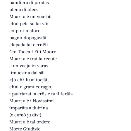
bandiera di piratas
plena di blecs
Muart a è un vuarbìt
ch’al peta su tai vôi
colp-di-malore
bagno-dopogustât
clapada tal cernêli
Chi Tocca I Fili Muore
Muart a è trai la recuie
a un vecju in varas
limuesina dal sâl
«Jo ch’i lu ai tocjât,
ch’al è grant coragjo,
i puartarai la crôs e tu il ferâl»
Muart a è i Novissimi
imparâts a dutrina
(e cumò ju dîs:)
Muart a è tal orden:
Morte Giudizio