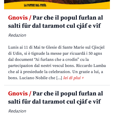
Gnovis /
Par che il popul furlan al
salti fûr dal taramot cul cjâf e vîf
Redazion
Lunis ai 11 di Mai te Glesie di Sante Marie sul Cjiscjel
di Udin, si è tignude la messe par ricuardâ i 50 agns
dal document “Ai furlans che a crodin” cu la
partecipazion dal nestri vescul bons. Riccardo Lamba
che al à presiedude la celebrazion. Un grazie a lui, a
bons. Luciano Nobile che […]
lei di plui +
Gnovis /
Par che il popul furlan al
salti fûr dal taramot cul cjâf e vîf
Redazion