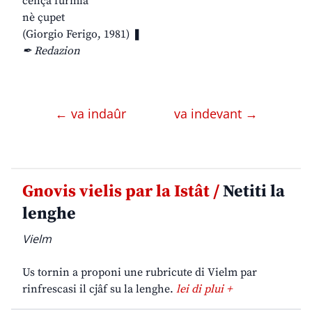
cença furmia
nè çupet
(Giorgio Ferigo, 1981) ❚
✒ Redazion
← va indaûr
va indevant →
Gnovis vielis par la Istât /
Netiti la
lenghe
Vielm
Us tornin a proponi une rubricute di Vielm par
rinfrescasi il cjâf su la lenghe.
lei di plui +