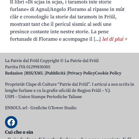
Il libri «Di scjas in scjas, i taramots inte storie
furlane» di Agnul/Angelo Floramo al ripasse in mût
clâr e cronologjic la storie dai taramots in Friûl,
mostrant tant che il pericul sismic al sedi une
presince costante inte nestre storie. La pene
fortunade di Floramo e acompagne il […]
lei di plui +
La Patrie dal Friûl Copyright © La Patrie dal Friûl
Partita IVA 01299830305
Redazion
RSS/XML
Pubblicità
Privacy Policy
Cookie Policy
Proprietât Clape di Culture “Patrie dal Friûl”. I articui a son scrits in
lenghe furlane e cu la grafie uficiâl de Regjon Friûl – V.J.
USPI – Union Stampe Periodiche Taliane
ENSOUL srl
-
Grafiche GTower Studio
Cui che o sin