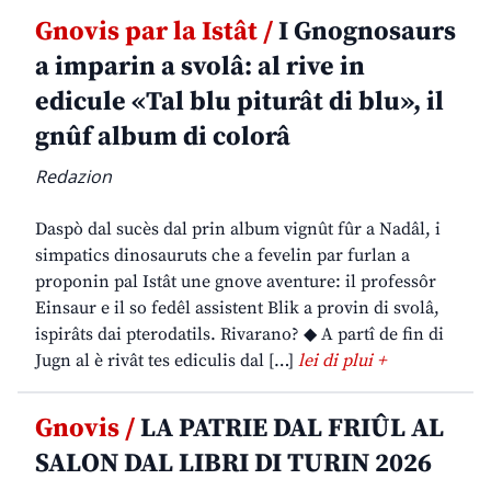
Gnovis par la Istât /
I Gnognosaurs
a imparin a svolâ: al rive in
edicule «Tal blu piturât di blu», il
gnûf album di colorâ
Redazion
Daspò dal sucès dal prin album vignût fûr a Nadâl, i
simpatics dinosauruts che a fevelin par furlan a
proponin pal Istât une gnove aventure: il professôr
Einsaur e il so fedêl assistent Blik a provin di svolâ,
ispirâts dai pterodatils. Rivarano? ◆ A partî de fin di
Jugn al è rivât tes ediculis dal […]
lei di plui +
Gnovis /
LA PATRIE DAL FRIÛL AL
SALON DAL LIBRI DI TURIN 2026