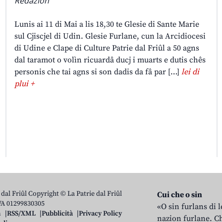
Redazion
Lunis ai 11 di Mai a lis 18,30 te Glesie di Sante Marie
sul Cjiscjel di Udin. Glesie Furlane, cun la Arcidiocesi
di Udine e Clape di Culture Patrie dal Friûl a 50 agns
dal taramot o volìn ricuardâ ducj i muarts e dutis chês
personis che tai agns si son dadis da fâ par […]
lei di
plui +
 dal Friûl Copyright © La Patrie dal Friûl
Cui che o sin
IVA 01299830305
«O sin furlans di 
n
RSS/XML
Pubblicità
Privacy Policy
nazion furlane. Ch