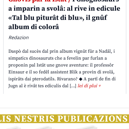
a imparin a svolâ: al rive in edicule
«Tal blu piturât di blu», il gnûf
album di colorâ
Redazion
Daspò dal sucès dal prin album vignût fûr a Nadâl, i
simpatics dinosauruts che a fevelin par furlan a
proponin pal Istât une gnove aventure: il professôr
Einsaur e il so fedêl assistent Blik a provin di svolâ,
ispirâts dai pterodatils. Rivarano? ◆ A partî de fin di
Jugn al è rivât tes ediculis dal […]
lei di plui +