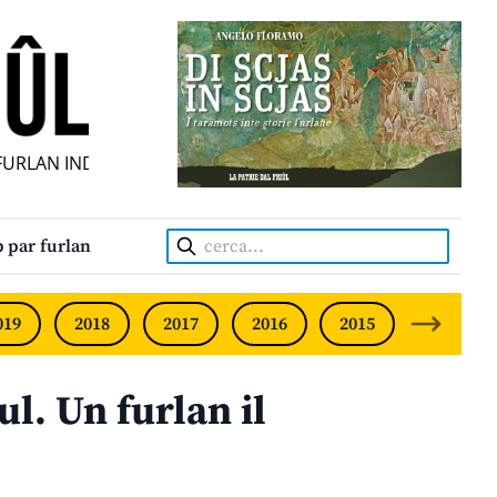
RLAN INDIPENDENT • INDEPENDENT FRIULIAN MONTHLY • N
Cerca:
 par furlan
019
2018
2017
2016
2015
2014
l. Un furlan il