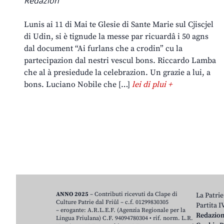
Redazion
Lunis ai 11 di Mai te Glesie di Sante Marie sul Cjiscjel
di Udin, si è tignude la messe par ricuardâ i 50 agns
dal document “Ai furlans che a crodin” cu la
partecipazion dal nestri vescul bons. Riccardo Lamba
che al à presiedude la celebrazion. Un grazie a lui, a
bons. Luciano Nobile che […]
lei di plui +
ANNO 2025
– Contributi ricevuti da Clape di
La Patrie
Culture Patrie dal Friûl – c.f. 01299830305
Partita 
– erogante: A.R.L.E.F. (Agenzia Regionale per la
Redazio
Lingua Friulana) C.F. 94094780304 • rif. norm. L.R.