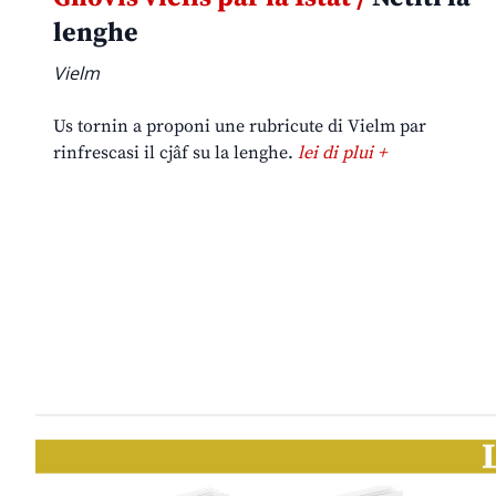
lenghe
Vielm
Us tornin a proponi une rubricute di Vielm par
rinfrescasi il cjâf su la lenghe.
lei di plui +