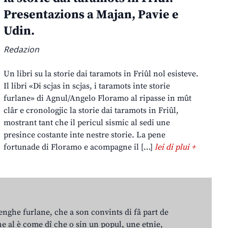
Presentazions a Majan, Pavie e
Udin.
Redazion
Un libri su la storie dai taramots in Friûl nol esisteve.
Il libri «Di scjas in scjas, i taramots inte storie
furlane» di Agnul/Angelo Floramo al ripasse in mût
clâr e cronologjic la storie dai taramots in Friûl,
mostrant tant che il pericul sismic al sedi une
presince costante inte nestre storie. La pene
fortunade di Floramo e acompagne il […]
lei di plui +
lenghe furlane, che a son convints di fâ part de
e al è come dî che o sin un popul, une etnie,