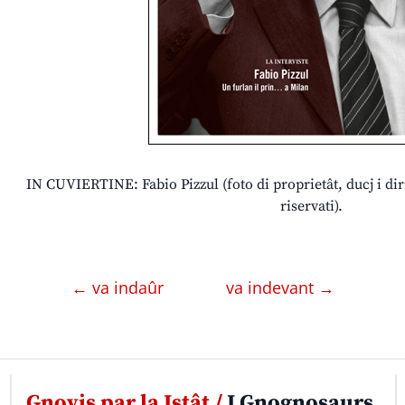
IN CUVIERTINE: Fabio Pizzul (foto di proprietât, ducj i dirits
riservati).
← va indaûr
va indevant →
Gnovis par la Istât /
I Gnognosaurs