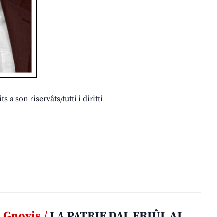
 a son riservâts/tutti i diritti
Gnovis /
LA PATRIE DAL FRIÛL AL