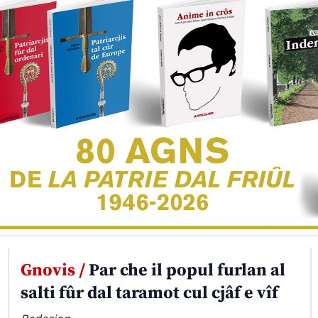
Gnovis /
Par che il popul furlan al
salti fûr dal taramot cul cjâf e vîf