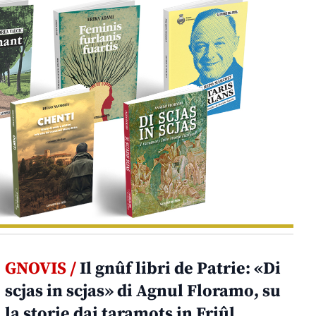
GNOVIS /
Il gnûf libri de Patrie: «Di
scjas in scjas» di Agnul Floramo, su
la storie dai taramots in Friûl.