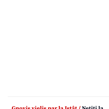
Gnovis vielis par la Istât /
Netiti la