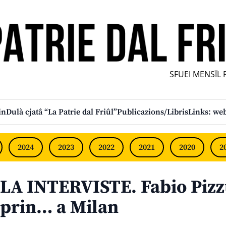
SFUEI MENSÎL FU
in
Dulà cjatâ “La Patrie dal Friûl”
Publicazions/Libris
Links: web
2024
2023
2022
2021
2020
2
LA INTERVISTE. Fabio Pizzu
prin… a Milan