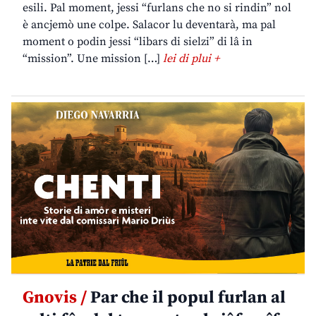
esili. Pal moment, jessi “furlans che no si rindin” nol
è ancjemò une colpe. Salacor lu deventarà, ma pal
moment o podin jessi “libars di sielzi” di lâ in
“mission”. Une mission […]
lei di plui +
Gnovis /
Par che il popul furlan al