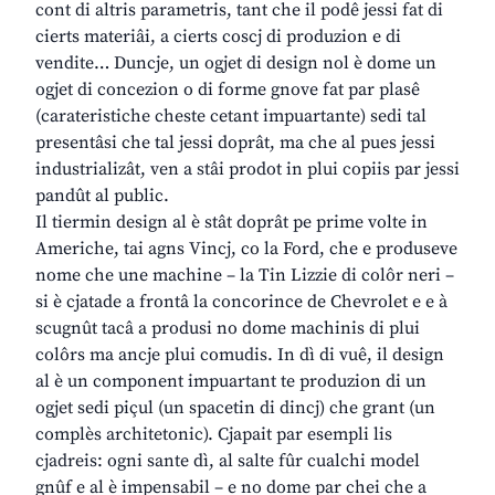
cont di altris parametris, tant che il podê jessi fat di
cierts materiâi, a cierts coscj di produzion e di
vendite… Duncje, un ogjet di design nol è dome un
ogjet di concezion o di forme gnove fat par plasê
(carateristiche cheste cetant impuartante) sedi tal
presentâsi che tal jessi doprât, ma che al pues jessi
industrializât, ven a stâi prodot in plui copiis par jessi
pandût al public.
Il tiermin design al è stât doprât pe prime volte in
Americhe, tai agns Vincj, co la Ford, che e produseve
nome che une machine – la Tin Lizzie di colôr neri –
si è cjatade a frontâ la concorince de Chevrolet e e à
scugnût tacâ a produsi no dome machinis di plui
colôrs ma ancje plui comudis. In dì di vuê, il design
al è un component impuartant te produzion di un
ogjet sedi piçul (un spacetin di dincj) che grant (un
complès architetonic). Cjapait par esempli lis
cjadreis: ogni sante dì, al salte fûr cualchi model
gnûf e al è impensabil – e no dome par chei che a