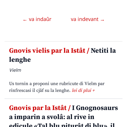
← va indaûr
va indevant →
Gnovis vielis par la Istât /
Netiti la
lenghe
Vielm
Us tornin a proponi une rubricute di Vielm par
rinfrescasi il cjâf su la lenghe.
lei di plui +
Gnovis par la Istât /
I Gnognosaurs
a imparin a svolâ: al rive in
edicule «Tal blu piturât di blu», il