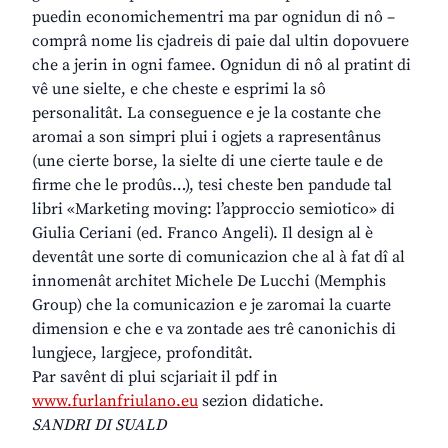
puedin economichementri ma par ognidun di nô –
comprâ nome lis cjadreis di paie dal ultin dopovuere
che a jerin in ogni famee. Ognidun di nô al pratint di
vê une sielte, e che cheste e esprimi la sô
personalitât. La conseguence e je la costante che
aromai a son simpri plui i ogjets a rapresentânus
(une cierte borse, la sielte di une cierte taule e de
firme che le prodûs…), tesi cheste ben pandude tal
libri «Marketing moving: l’approccio semiotico» di
Giulia Ceriani (ed. Franco Angeli). Il design al è
deventât une sorte di comunicazion che al à fat dî al
innomenât architet Michele De Lucchi (Memphis
Group) che la comunicazion e je zaromai la cuarte
dimension e che e va zontade aes trê canonichis di
lungjece, largjece, profonditât.
Par savênt di plui scjariait il pdf in
www.furlanfriulano.eu
sezion didatiche.
SANDRI DI SUALD