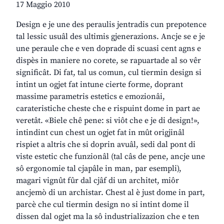
17 Maggio 2010
Design e je une des peraulis jentradis cun prepotence
tal lessic usuâl des ultimis gjenerazions. Ancje se e je
une peraule che e ven doprade di scuasi cent agns e
dispès in maniere no corete, se rapuartade al so vêr
significât. Di fat, tal us comun, cul tiermin design si
intint un ogjet fat intune cierte forme, doprant
massime parametris estetics e emozionâi,
carateristiche cheste che e rispuint dome in part ae
veretât. «Biele chê pene: si viôt che e je di design!»,
intindint cun chest un ogjet fat in mût origjinâl
rispiet a altris che si doprin avuâl, sedi dal pont di
viste estetic che funzionâl (tal câs de pene, ancje une
sô ergonomie tal cjapâle in man, par esempli),
magari vignût fûr dal cjâf di un architet, miôr
ancjemò di un archistar. Chest al è just dome in part,
parcè che cul tiermin design no si intint dome il
dissen dal ogjet ma la sô industrializazion che e ten