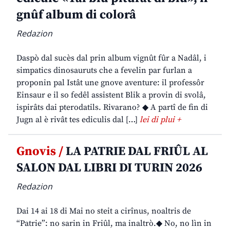
gnûf album di colorâ
Redazion
Daspò dal sucès dal prin album vignût fûr a Nadâl, i
simpatics dinosauruts che a fevelin par furlan a
proponin pal Istât une gnove aventure: il professôr
Einsaur e il so fedêl assistent Blik a provin di svolâ,
ispirâts dai pterodatils. Rivarano? ◆ A partî de fin di
Jugn al è rivât tes ediculis dal […]
lei di plui +
Gnovis /
LA PATRIE DAL FRIÛL AL
SALON DAL LIBRI DI TURIN 2026
Redazion
Dai 14 ai 18 di Mai no steit a cirînus, noaltris de
“Patrie”: no sarin in Friûl, ma inaltrò.◆ No, no lìn in