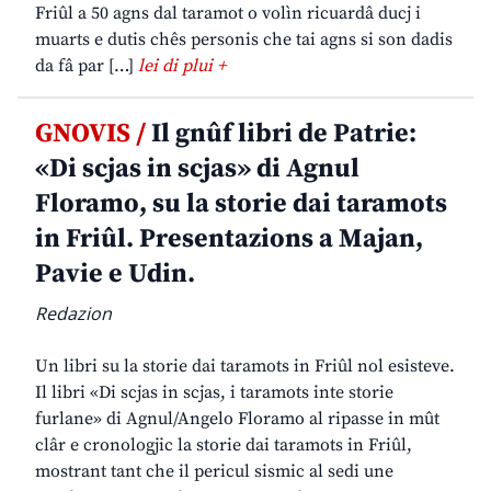
Friûl a 50 agns dal taramot o volìn ricuardâ ducj i
muarts e dutis chês personis che tai agns si son dadis
da fâ par […]
lei di plui +
GNOVIS /
Il gnûf libri de Patrie:
«Di scjas in scjas» di Agnul
Floramo, su la storie dai taramots
in Friûl. Presentazions a Majan,
Pavie e Udin.
Redazion
Un libri su la storie dai taramots in Friûl nol esisteve.
Il libri «Di scjas in scjas, i taramots inte storie
furlane» di Agnul/Angelo Floramo al ripasse in mût
clâr e cronologjic la storie dai taramots in Friûl,
mostrant tant che il pericul sismic al sedi une