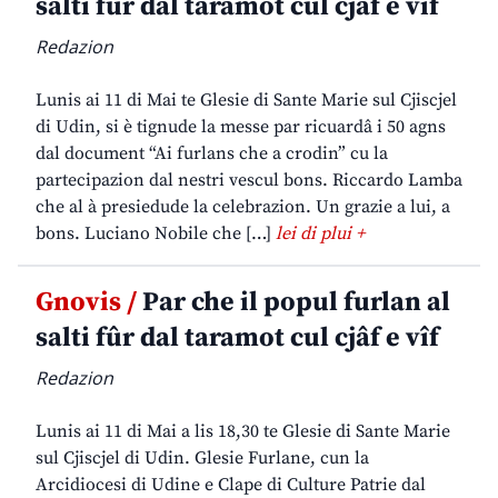
salti fûr dal taramot cul cjâf e vîf
Redazion
Lunis ai 11 di Mai te Glesie di Sante Marie sul Cjiscjel
di Udin, si è tignude la messe par ricuardâ i 50 agns
dal document “Ai furlans che a crodin” cu la
partecipazion dal nestri vescul bons. Riccardo Lamba
che al à presiedude la celebrazion. Un grazie a lui, a
bons. Luciano Nobile che […]
lei di plui +
Gnovis /
Par che il popul furlan al
salti fûr dal taramot cul cjâf e vîf
Redazion
Lunis ai 11 di Mai a lis 18,30 te Glesie di Sante Marie
sul Cjiscjel di Udin. Glesie Furlane, cun la
Arcidiocesi di Udine e Clape di Culture Patrie dal