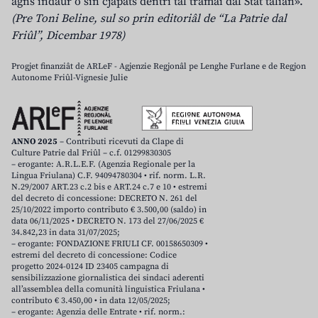
agns indaûr o sin cjapâts dentri tal tramai dal Stât talian».
(Pre Toni Beline, sul so prin editoriâl de “La Patrie dal
Friûl”, Dicembar 1978)
Progjet finanziât de ARLeF - Agjenzie Regjonâl pe Lenghe Furlane e de Regjon
Autonome Friûl-Vignesie Julie
ANNO 2025
– Contributi ricevuti da Clape di
Culture Patrie dal Friûl – c.f. 01299830305
– erogante: A.R.L.E.F. (Agenzia Regionale per la
Lingua Friulana) C.F. 94094780304 • rif. norm. L.R.
N.29/2007 ART.23 c.2 bis e ART.24 c.7 e 10 • estremi
del decreto di concessione: DECRETO N. 261 del
25/10/2022 importo contributo € 3.500,00 (saldo) in
data 06/11/2025 • DECRETO N. 173 del 27/06/2025 €
34.842,23 in data 31/07/2025;
– erogante: FONDAZIONE FRIULI CF. 00158650309 •
estremi del decreto di concessione: Codice
progetto 2024-0124 ID 23405 campagna di
sensibilizzazione giornalistica dei sindaci aderenti
all’assemblea della comunità linguistica Friulana •
contributo € 3.450,00 • in data 12/05/2025;
– erogante: Agenzia delle Entrate • rif. norm.: