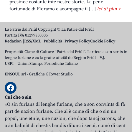
presince costante inte nestre storie. La pene
fortunade di Floramo e acompagne il […]
lei di plui +
La Patrie dal Friûl Copyright © La Patrie dal Friûl
Partita IVA 01299830305
Redazion
RSS/XML
Pubblicità
Privacy Policy
Cookie Policy
Proprietât Clape di Culture “Patrie dal Friûl”. I articui a son scrits in
lenghe furlane e cu la grafie uficiâl de Regjon Friûl – V.J.
USPI – Union Stampe Periodiche Taliane
ENSOUL srl
-
Grafiche GTower Studio
Cui che o sin
«O sin furlans di lenghe furlane, che a son convints di fâ
part de nazion furlane. Che al è come dî che o sin un
popul, une etnie, une nazion, che dopo tancj parons, che
a àn balinât di chestis bandis dilunc i secui, cumò di cent