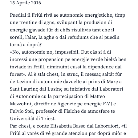
15 Aprile 2016
Puedial il Friûl rivâ ae autonomie energjetiche, timp
une trentine di agns, svilupant la produzion di
energjie gjavade fûr di chês risultivis tant che il
soreli, l’aiar, la aghe o dai refudums che si puedin
tornâ a doprâ?
«No, autonomie no, impussibil. Dut câs si à di
incressi une propension pe energjie verde bielzà ben
inviade in Friûl, diminuint cussì la dipendence dal
forest». Al è stât chest, in struc, il messaç saltât fûr
de Lezion di autonomie davuelte ai prins di Març a
Sant Laurinç dal Lusinç su iniziative dal Laboratori
di Autonomie cu la partecipazion di Matteo
Mazzolini, diretôr de Agjenzie pe energjie F-VJ e
Fulvio Stel, professôr di Fisiche de atmosfere te
Universitât di Triest.
Par chest, e conte Elisabetta Basso dal Laboratori, «il
Friûl al varès di vê grande atenzion par doprâ miôr e