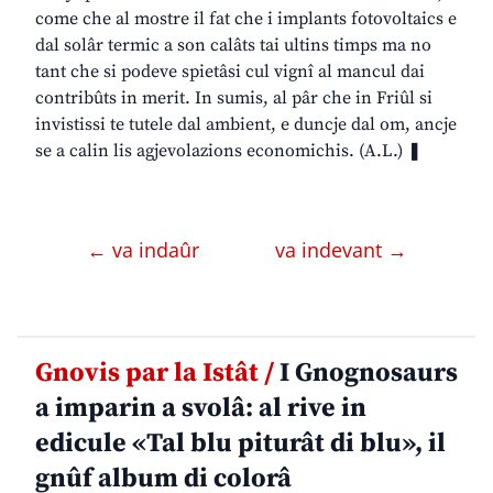
come che al mostre il fat che i implants fotovoltaics e
dal solâr termic a son calâts tai ultins timps ma no
tant che si podeve spietâsi cul vignî al mancul dai
contribûts in merit. In sumis, al pâr che in Friûl si
invistissi te tutele dal ambient, e duncje dal om, ancje
se a calin lis agjevolazions economichis. (A.L.) ❚
← va indaûr
va indevant →
Gnovis par la Istât /
I Gnognosaurs
a imparin a svolâ: al rive in
edicule «Tal blu piturât di blu», il
gnûf album di colorâ