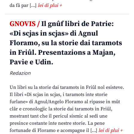
da fâ par […]
lei di plui +
GNOVIS /
Il gnûf libri de Patrie:
«Di scjas in scjas» di Agnul
Floramo, su la storie dai taramots
in Friûl. Presentazions a Majan,
Pavie e Udin.
Redazion
Un libri su la storie dai taramots in Friûl nol esisteve.
Il libri «Di scjas in scjas, i taramots inte storie
furlane» di Agnul/Angelo Floramo al ripasse in mût
clâr e cronologjic la storie dai taramots in Friûl,
mostrant tant che il pericul sismic al sedi une
presince costante inte nestre storie. La pene
fortunade di Floramo e acompagne il […]
lei di plui +