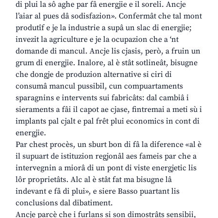
di plui la sô aghe par fâ energjie e il soreli. Ancje
l’aiar al pues dâ sodisfazion». Confermât che tal mont
produtîf e je la industrie a supâ un slac di energjie;
invezit la agriculture e je la ocupazion che a ‘nt
domande di mancul. Ancje lis cjasis, però, a fruin un
grum di energjie. Inalore, al è stât sotlineât, bisugne
che dongje de produzion alternative si ciri di
consumâ mancul pussibil, cun compuartaments
sparagnins e intervents sui fabricâts: dal cambiâ i
sieraments a fâi il capot ae cjase, fintremai a meti sù i
implants pal cjalt e pal frêt plui economics in cont di
energjie.
Par chest procès, un sburt bon di fâ la diference «al è
il supuart de istituzion regjonâl aes fameis par che a
intervegnin a miorâ di un pont di viste energjetic lis
lôr proprietâts. Alc al è stât fat ma bisugne lâ
indevant e fâ di plui», e siere Basso puartant lis
conclusions dal dibatiment.
Ancje parcè che i furlans si son dimostrâts sensibii,