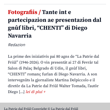
Fotografiis /
Tante int e
partecipazion ae presentazion dal
gnûf libri, “CHENTI” di Diego
Navarria
Redazion
La prime des iniziativis pai 80 agns de “La Patrie dal
Friûl” (1946-2026). O vin presentât ai 27 di Fevrâr tal
Salon di Palaç Belgrado di Udin, il gnûf libri,
“CHENTI” romanç furlan di Diego Navarria. A son
intervegnûts la gjornaliste Martina Delpiccolo e il
diretôr da La Patrie dal Friûl Walter Tomada, l’autôr
Diego […]
lei di plui +
La Patrie dal Friûl Copyright © La Patrie dal Friûl