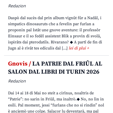
Redazion
Daspò dal sucès dal prin album vignût fûr a Nadâl, i
simpatics dinosauruts che a fevelin par furlan a
proponin pal Istât une gnove aventure: il professôr
Einsaur e il so fedêl assistent Blik a provin di svolâ,
ispirâts dai pterodatils. Rivarano? ◆ A partî de fin di
Jugn al è rivât tes ediculis dal […]
lei di plui +
Gnovis /
LA PATRIE DAL FRIÛL AL
SALON DAL LIBRI DI TURIN 2026
Redazion
Dai 14 ai 18 di Mai no steit a cirînus, noaltris de
“Patrie”: no sarin in Friûl, ma inaltrò.◆ No, no lìn in
esili. Pal moment, jessi “furlans che no si rindin” nol
è ancjemò une colpe. Salacor lu deventarà, ma pal