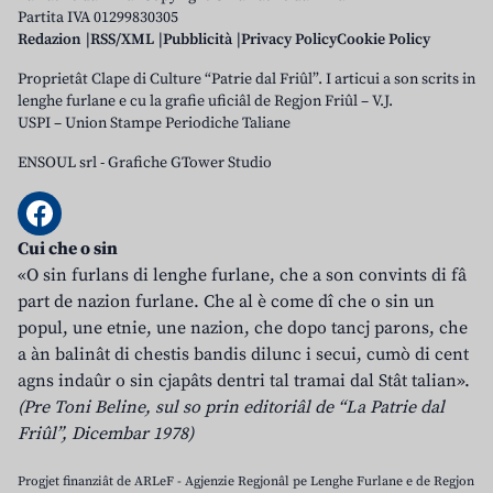
Partita IVA 01299830305
Redazion
RSS/XML
Pubblicità
Privacy Policy
Cookie Policy
Proprietât Clape di Culture “Patrie dal Friûl”. I articui a son scrits in
lenghe furlane e cu la grafie uficiâl de Regjon Friûl – V.J.
USPI – Union Stampe Periodiche Taliane
ENSOUL srl
-
Grafiche GTower Studio
Cui che o sin
«O sin furlans di lenghe furlane, che a son convints di fâ
part de nazion furlane. Che al è come dî che o sin un
popul, une etnie, une nazion, che dopo tancj parons, che
a àn balinât di chestis bandis dilunc i secui, cumò di cent
agns indaûr o sin cjapâts dentri tal tramai dal Stât talian».
(Pre Toni Beline, sul so prin editoriâl de “La Patrie dal
Friûl”, Dicembar 1978)
Progjet finanziât de ARLeF - Agjenzie Regjonâl pe Lenghe Furlane e de Regjon