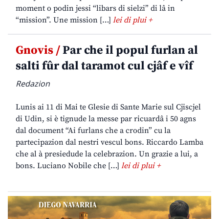
moment o podin jessi “libars di sielzi” di lâ in
“mission”. Une mission […]
lei di plui +
Gnovis /
Par che il popul furlan al
salti fûr dal taramot cul cjâf e vîf
Redazion
Lunis ai 11 di Mai te Glesie di Sante Marie sul Cjiscjel
di Udin, si è tignude la messe par ricuardâ i 50 agns
dal document “Ai furlans che a crodin” cu la
partecipazion dal nestri vescul bons. Riccardo Lamba
che al à presiedude la celebrazion. Un grazie a lui, a
bons. Luciano Nobile che […]
lei di plui +