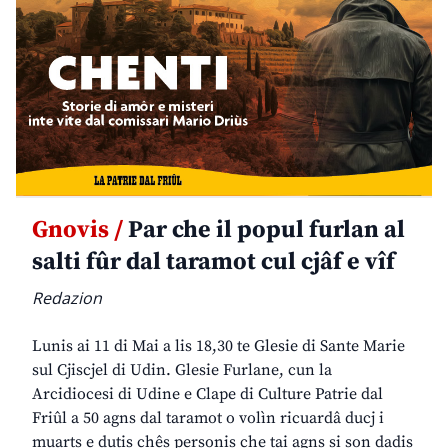
Gnovis /
Par che il popul furlan al
salti fûr dal taramot cul cjâf e vîf
Redazion
Lunis ai 11 di Mai a lis 18,30 te Glesie di Sante Marie
sul Cjiscjel di Udin. Glesie Furlane, cun la
Arcidiocesi di Udine e Clape di Culture Patrie dal
Friûl a 50 agns dal taramot o volìn ricuardâ ducj i
muarts e dutis chês personis che tai agns si son dadis