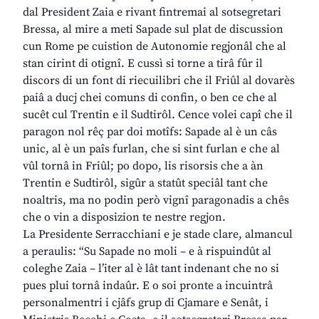
dal President Zaia e rivant fintremai al sotsegretari
Bressa, al mire a meti Sapade sul plat de discussion
cun Rome pe cuistion de Autonomie regjonâl che al
stan cirint di otignî. E cussì si torne a tirâ fûr il
discors di un font di riecuilibri che il Friûl al dovarès
paiâ a ducj chei comuns di confin, o ben ce che al
sucêt cul Trentin e il Sudtirôl. Cence volei capî che il
paragon nol rêç par doi motîfs: Sapade al è un câs
unic, al è un paîs furlan, che si sint furlan e che al
vûl tornâ in Friûl; po dopo, lis risorsis che a àn
Trentin e Sudtirôl, sigûr a statût speciâl tant che
noaltris, ma no podin però vignî paragonadis a chês
che o vin a disposizion te nestre regjon.
La Presidente Serracchiani e je stade clare, almancul
a peraulis: “Su Sapade no moli – e à rispuindût al
coleghe Zaia – l’iter al è lât tant indenant che no si
pues plui tornâ indaûr. E o soi pronte a incuintrâ
personalmentri i cjâfs grup di Cjamare e Senât, i