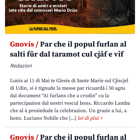
Gnovis /
Par che il popul furlan al
salti fûr dal taramot cul cjâf e vîf
Redazion
Lunis ai 11 di Mai te Glesie di Sante Marie sul Cjiscjel
di Udin, si è tignude la messe par ricuardâ i 50 agns
dal document “Ai furlans che a crodin” cu la
partecipazion dal nestri vescul bons. Riccardo Lamba
che al à presiedude la celebrazion. Un grazie a lui, a
bons. Luciano Nobile che […]
lei di plui +
Gnovis /
Par che il popul furlan al