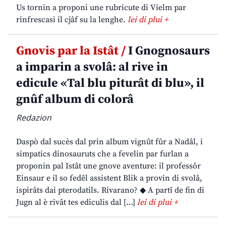
Us tornin a proponi une rubricute di Vielm par
rinfrescasi il cjâf su la lenghe.
lei di plui +
Gnovis par la Istât /
I Gnognosaurs
a imparin a svolâ: al rive in
edicule «Tal blu piturât di blu», il
gnûf album di colorâ
Redazion
Daspò dal sucès dal prin album vignût fûr a Nadâl, i
simpatics dinosauruts che a fevelin par furlan a
proponin pal Istât une gnove aventure: il professôr
Einsaur e il so fedêl assistent Blik a provin di svolâ,
ispirâts dai pterodatils. Rivarano? ◆ A partî de fin di
Jugn al è rivât tes ediculis dal […]
lei di plui +