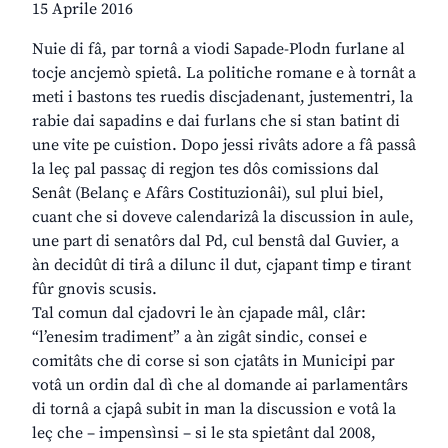
15 Aprile 2016
Nuie di fâ, par tornâ a viodi Sapade-Plodn furlane al
tocje ancjemò spietâ. La politiche romane e à tornât a
meti i bastons tes ruedis discjadenant, justementri, la
rabie dai sapadins e dai furlans che si stan batint di
une vite pe cuistion. Dopo jessi rivâts adore a fâ passâ
la leç pal passaç di regjon tes dôs comissions dal
Senât (Belanç e Afârs Costituzionâi), sul plui biel,
cuant che si doveve calendarizâ la discussion in aule,
une part di senatôrs dal Pd, cul benstâ dal Guvier, a
àn decidût di tirâ a dilunc il dut, cjapant timp e tirant
fûr gnovis scusis.
Tal comun dal cjadovri le àn cjapade mâl, clâr:
“l’enesim tradiment” a àn zigât sindic, consei e
comitâts che di corse si son cjatâts in Municipi par
votâ un ordin dal dì che al domande ai parlamentârs
di tornâ a cjapâ subit in man la discussion e votâ la
leç che – impensìnsi – si le sta spietânt dal 2008,