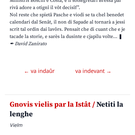
Ministris Boschi e Costa, e il sotsegretari Bressa par
rivâ adore a otignî il vôt decisîf”.
Nol reste che spietâ Pasche e viodi se ta chel benedet
calendari dal Senât, il non di Sapade al tornarà a jessi
scrit tal ordin dai lavôrs. Pensait che di cuant che e je
tacade la storie, e sarès la dusinte e cjapilu volte… ❚
✒ David Zanirato
← va indaûr
va indevant →
Gnovis vielis par la Istât /
Netiti la
lenghe
Vielm