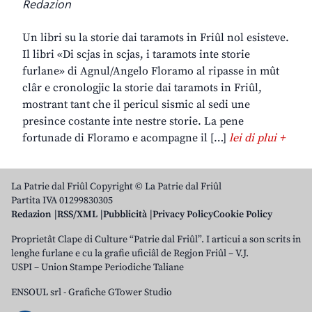
Redazion
Un libri su la storie dai taramots in Friûl nol esisteve.
Il libri «Di scjas in scjas, i taramots inte storie
furlane» di Agnul/Angelo Floramo al ripasse in mût
clâr e cronologjic la storie dai taramots in Friûl,
mostrant tant che il pericul sismic al sedi une
presince costante inte nestre storie. La pene
fortunade di Floramo e acompagne il […]
lei di plui +
La Patrie dal Friûl Copyright © La Patrie dal Friûl
Partita IVA 01299830305
Redazion
RSS/XML
Pubblicità
Privacy Policy
Cookie Policy
Proprietât Clape di Culture “Patrie dal Friûl”. I articui a son scrits in
lenghe furlane e cu la grafie uficiâl de Regjon Friûl – V.J.
USPI – Union Stampe Periodiche Taliane
ENSOUL srl
-
Grafiche GTower Studio