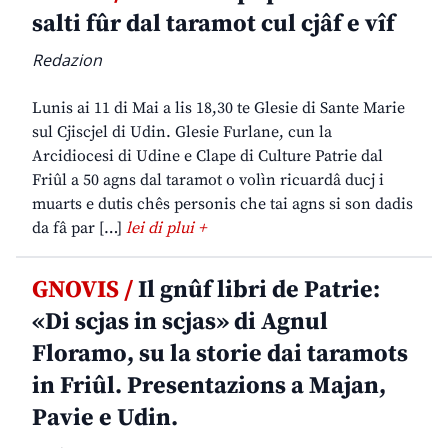
salti fûr dal taramot cul cjâf e vîf
Redazion
Lunis ai 11 di Mai a lis 18,30 te Glesie di Sante Marie
sul Cjiscjel di Udin. Glesie Furlane, cun la
Arcidiocesi di Udine e Clape di Culture Patrie dal
Friûl a 50 agns dal taramot o volìn ricuardâ ducj i
muarts e dutis chês personis che tai agns si son dadis
da fâ par […]
lei di plui +
GNOVIS /
Il gnûf libri de Patrie:
«Di scjas in scjas» di Agnul
Floramo, su la storie dai taramots
in Friûl. Presentazions a Majan,
Pavie e Udin.