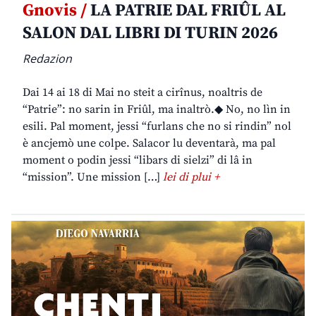
Gnovis /
LA PATRIE DAL FRIÛL AL
SALON DAL LIBRI DI TURIN 2026
Redazion
Dai 14 ai 18 di Mai no steit a cirînus, noaltris de
“Patrie”: no sarin in Friûl, ma inaltrò.◆ No, no lìn in
esili. Pal moment, jessi “furlans che no si rindin” nol
è ancjemò une colpe. Salacor lu deventarà, ma pal
moment o podin jessi “libars di sielzi” di lâ in
“mission”. Une mission […]
lei di plui +