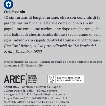
Cui che o sin
«O sin furlans di lenghe furlane, che a son convints di fâ
part de nazion furlane. Che al è come dî che o sin un
popul, une etnie, une nazion, che dopo tancj parons, che
a àn balinât di chestis bandis dilunc i secui, cumò di cent
agns indaûr o sin cjapâts dentri tal tramai dal Stât talian».
(Pre Toni Beline, sul so prin editoriâl de “La Patrie dal
Friûl”, Dicembar 1978)
Progjet finanziât de ARLeF - Agjenzie Regjonâl pe Lenghe Furlane e de Regjon
Autonome Friûl-Vignesie Julie
ANNO 2025
– Contributi ricevuti da Clape di
Culture Patrie dal Friûl – c.f. 01299830305
– erogante: A.R.L.E.F. (Agenzia Regionale per la
Lingua Friulana) C.F. 94094780304 • rif. norm. L.R.
N.29/2007 ART.23 c.2 bis e ART.24 c.7 e 10 • estremi
del decreto di concessione: DECRETO N. 261 del