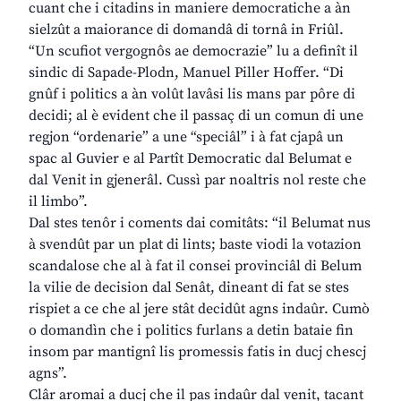
cuant che i citadins in maniere democratiche a àn
sielzût a maiorance di domandâ di tornâ in Friûl.
“Un scufiot vergognôs ae democrazie” lu a definît il
sindic di Sapade-Plodn, Manuel Piller Hoffer. “Di
gnûf i politics a àn volût lavâsi lis mans par pôre di
decidi; al è evident che il passaç di un comun di une
regjon “ordenarie” a une “speciâl” i à fat cjapâ un
spac al Guvier e al Partît Democratic dal Belumat e
dal Venit in gjenerâl. Cussì par noaltris nol reste che
il limbo”.
Dal stes tenôr i coments dai comitâts: “il Belumat nus
à svendût par un plat di lints; baste viodi la votazion
scandalose che al à fat il consei provinciâl di Belum
la vilie de decision dal Senât, dineant di fat se stes
rispiet a ce che al jere stât decidût agns indaûr. Cumò
o domandìn che i politics furlans a detin bataie fin
insom par mantignî lis promessis fatis in ducj chescj
agns”.
Clâr aromai a ducj che il pas indaûr dal venit, tacant