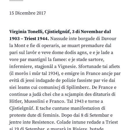
15 Dicembre 2017
Virginia Tonelli, Cjistielgnûf, 3 di Novembar dal
1903 – Triest 1944.
Nassude inte borgade di Davour
la Mont e fie di operaris, ae muart premadure dal
pari sul lavôr e veve dome dodis agns, e e je lade a
vore par mantignî la famee: e je stade sartore,
infermiere, stagjonâl a Vignesie. Sfortunade tai afiets
(il morôs i mûr tal 1934), e emigre in France ancje par
evitâ di jessi indagade de polizie fassiste par vie dai
siei leams cui comuniscj di Spilimberc. De France e
continue a judâ chei che a scjampin des ditaturis di
Hitler, Mussolini e Franco. Tal 1943 e torne a
Cjistielgnûf. E tache cuntune manifestazion di
proteste dute di feminis. Dopo dai 8 di Setembar e
jentre inte Resistence. Colade intune redade a Triest
ai 19 di Setembar, e murarà in Risiere, butade