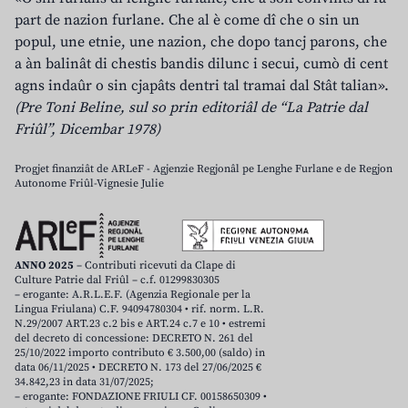
part de nazion furlane. Che al è come dî che o sin un
popul, une etnie, une nazion, che dopo tancj parons, che
a àn balinât di chestis bandis dilunc i secui, cumò di cent
agns indaûr o sin cjapâts dentri tal tramai dal Stât talian».
(Pre Toni Beline, sul so prin editoriâl de “La Patrie dal
Friûl”, Dicembar 1978)
Progjet finanziât de ARLeF - Agjenzie Regjonâl pe Lenghe Furlane e de Regjon
Autonome Friûl-Vignesie Julie
ANNO 2025
– Contributi ricevuti da Clape di
Culture Patrie dal Friûl – c.f. 01299830305
– erogante: A.R.L.E.F. (Agenzia Regionale per la
Lingua Friulana) C.F. 94094780304 • rif. norm. L.R.
N.29/2007 ART.23 c.2 bis e ART.24 c.7 e 10 • estremi
del decreto di concessione: DECRETO N. 261 del
25/10/2022 importo contributo € 3.500,00 (saldo) in
data 06/11/2025 • DECRETO N. 173 del 27/06/2025 €
34.842,23 in data 31/07/2025;
– erogante: FONDAZIONE FRIULI CF. 00158650309 •