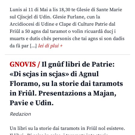
Lunis ai 11 di Mai a lis 18,30 te Glesie di Sante Marie
sul Cjiscjel di Udin. Glesie Furlane, cun la
Arcidiocesi di Udine e Clape di Culture Patrie dal
Friûl a 50 agns dal taramot o volìn ricuardâ ducj i
muarts e dutis chês personis che tai agns si son dadis
da fâ par […]
lei di plui +
GNOVIS /
Il gnûf libri de Patrie:
«Di scjas in scjas» di Agnul
Floramo, su la storie dai taramots
in Friûl. Presentazions a Majan,
Pavie e Udin.
Redazion
Un libri su la storie dai taramots in Friûl nol esisteve.