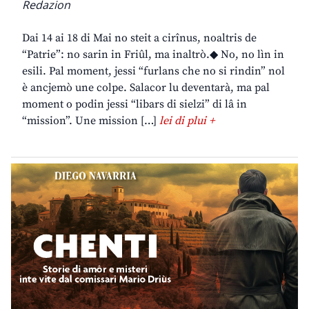
Redazion
Dai 14 ai 18 di Mai no steit a cirînus, noaltris de
“Patrie”: no sarin in Friûl, ma inaltrò.◆ No, no lìn in
esili. Pal moment, jessi “furlans che no si rindin” nol
è ancjemò une colpe. Salacor lu deventarà, ma pal
moment o podin jessi “libars di sielzi” di lâ in
“mission”. Une mission […]
lei di plui +