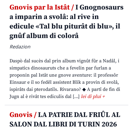
Gnovis par la Istât /
I Gnognosaurs
a imparin a svolâ: al rive in
edicule «Tal blu piturât di blu», il
gnûf album di colorâ
Redazion
Daspò dal sucès dal prin album vignût fûr a Nadâl, i
simpatics dinosauruts che a fevelin par furlan a
proponin pal Istât une gnove aventure: il professôr
Einsaur e il so fedêl assistent Blik a provin di svolâ,
ispirâts dai pterodatils. Rivarano? ◆ A partî de fin di
Jugn al è rivât tes ediculis dal […]
lei di plui +
Gnovis /
LA PATRIE DAL FRIÛL AL
SALON DAL LIBRI DI TURIN 2026