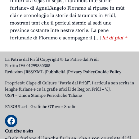
Il libri «Di scjas in scjas, i taramots inte storie
furlane» di Agnul/Angelo Floramo al ripasse in mût
clâr e cronologjic la storie dai taramots in Friûl,
mostrant tant che il pericul sismic al sedi une
presince costante inte nestre storie. La pene
fortunade di Floramo e acompagne il […]
lei di plui +
La Patrie dal Friûl Copyright © La Patrie dal Friûl
Partita IVA 01299830305
Redazion
RSS/XML
Pubblicità
Privacy Policy
Cookie Policy
Proprietât Clape di Culture “Patrie dal Friûl”. I articui a son scrits in
lenghe furlane e cu la grafie uficiâl de Regjon Friûl – V.J.
USPI – Union Stampe Periodiche Taliane
ENSOUL srl
-
Grafiche GTower Studio
Cui che o sin
«O sin furlans di lenghe furlane, che a son convints di fâ