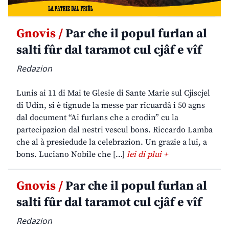
Gnovis /
Par che il popul furlan al
salti fûr dal taramot cul cjâf e vîf
Redazion
Lunis ai 11 di Mai te Glesie di Sante Marie sul Cjiscjel
di Udin, si è tignude la messe par ricuardâ i 50 agns
dal document “Ai furlans che a crodin” cu la
partecipazion dal nestri vescul bons. Riccardo Lamba
che al à presiedude la celebrazion. Un grazie a lui, a
bons. Luciano Nobile che […]
lei di plui +
Gnovis /
Par che il popul furlan al
salti fûr dal taramot cul cjâf e vîf
Redazion