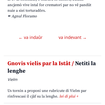
ancjemò vive intal for crematori par no vê pandût
nuie a siei torturadôrs.
✒ Agnul Floramo
← va indaûr
va indevant →
Gnovis vielis par la Istât /
Netiti la
lenghe
Vielm
Us tornin a proponi une rubricute di Vielm par
rinfrescasi il cjâf su la lenghe.
lei di plui +