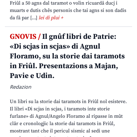
Friûl a 50 agns dal taramot o volìn ricuardâ ducj i
muarts e dutis chês personis che tai agns si son dadis
da fâ par […]
lei di plui +
GNOVIS /
Il gnûf libri de Patrie:
«Di scjas in scjas» di Agnul
Floramo, su la storie dai taramots
in Friûl. Presentazions a Majan,
Pavie e Udin.
Redazion
Un libri su la storie dai taramots in Friûl nol esisteve.
Il libri «Di scjas in scjas, i taramots inte storie
furlane» di Agnul/Angelo Floramo al ripasse in mût
clâr e cronologjic la storie dai taramots in Friûl,
mostrant tant che il pericul sismic al sedi une