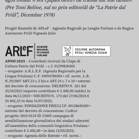
agns indaûr o sin cjapâts dentri tal tramai dal Stât talian».
(Pre Toni Beline, sul so prin editoriâl de “La Patrie dal
Friûl”, Dicembar 1978)
Progjet finanziât de ARLeF - Agjenzie Regjonâl pe Lenghe Furlane e de Regjon
Autonome Friûl-Vignesie Julie
ANNO 2025
– Contributi ricevuti da Clape di
Culture Patrie dal Friûl – c.f. 01299830305
– erogante: A.R.L.E.F. (Agenzia Regionale per la
Lingua Friulana) C.F. 94094780304 • rif. norm. L.R.
N.29/2007 ART.23 c.2 bis e ART.24 c.7 e 10 • estremi
del decreto di concessione: DECRETO N. 261 del
25/10/2022 importo contributo € 3.500,00 (saldo) in
data 06/11/2025 • DECRETO N. 173 del 27/06/2025 €
34.842,23 in data 31/07/2025;
– erogante: FONDAZIONE FRIULI CF. 00158650309 •
estremi del decreto di concessione: Codice
progetto 2024-0124 ID 23405 campagna di
sensibilizzazione giornalistica dei sindaci aderenti
all’assemblea della comunità linguistica Friulana •
contributo € 3.450,00 • in data 12/05/2025;
– erogante: Agenzia delle Entrate • rif. norm.: