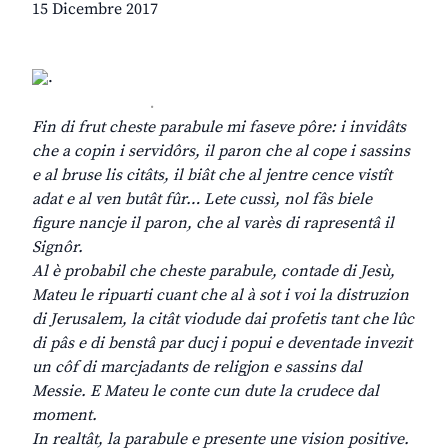
15 Dicembre 2017
.
Fin di frut cheste parabule mi faseve pôre: i invidâts
che a copin i servidôrs, il paron che al cope i sassins
e al bruse lis citâts, il biât che al jentre cence vistît
adat e al ven butât fûr… Lete cussì, nol fâs biele
figure nancje il paron, che al varès di rapresentâ il
Signôr.
Al è probabil che cheste parabule, contade di Jesù,
Mateu le ripuarti cuant che al à sot i voi la distruzion
di Jerusalem, la citât viodude dai profetis tant che lûc
di pâs e di benstâ par ducj i popui e deventade invezit
un côf di marcjadants de religjon e sassins dal
Messie. E Mateu le conte cun dute la crudece dal
moment.
In realtât, la parabule e presente une vision positive.