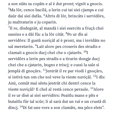
a son stâts za copâts e al è dut pront; vignît a gnocis.
5
Ma lôr, cence bacilâ, a lerin cui tai siei cjamps e cui
6
daûr dai siei dafâs.
Altris di lôr, brincâts i servidôrs,
ju maltratarin e ju coparin.
7
Il re, disdegnât, al mandà i siei esercits a fruçâ chei
8
sassins e a dâi fûc a la lôr citât.
Po ur dîs ai
servidôrs: Il gustâ nuviçâl al è pront, ma i invidâts no
9
sal meretavin.
Lait alore pes croseris des stradis e
10
clamait a gnocis ducj chei che o cjatarês.
I
servidôrs a lerin pes stradis e a tirarin dongje ducj
chei che a cjatarin, bogns e triscj; e cussì la sale si
11
jemplà di gnoçârs.
Jentrât il re par viodi i gnoçârs,
12
si intivà tun om che nol veve la vieste nuviçâl.
I dîs:
Amì, cemût mai sêstu jentrât chi dentri cence la
13
vieste nuviçâl? E chel al restà cence peraule.
Alore
il re ur disè ai siei servidôrs: Peaitlu mans e pîts e
butaitlu fûr tal scûr; li al sarà dut un vaî e un crustâ di
14
dincj.
Di fat une vore a son clamâts, ma pôcs elets”.