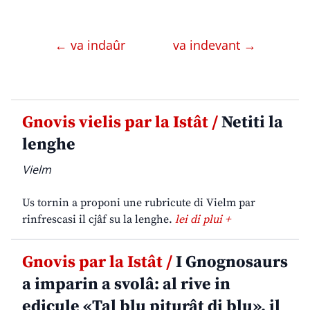
← va indaûr
va indevant →
Gnovis vielis par la Istât /
Netiti la
lenghe
Vielm
Us tornin a proponi une rubricute di Vielm par
rinfrescasi il cjâf su la lenghe.
lei di plui +
Gnovis par la Istât /
I Gnognosaurs
a imparin a svolâ: al rive in
edicule «Tal blu piturât di blu», il