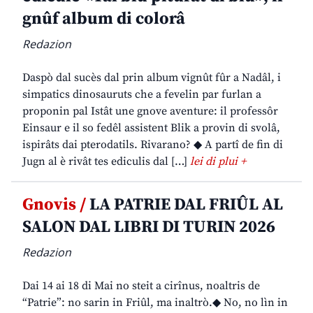
gnûf album di colorâ
Redazion
Daspò dal sucès dal prin album vignût fûr a Nadâl, i
simpatics dinosauruts che a fevelin par furlan a
proponin pal Istât une gnove aventure: il professôr
Einsaur e il so fedêl assistent Blik a provin di svolâ,
ispirâts dai pterodatils. Rivarano? ◆ A partî de fin di
Jugn al è rivât tes ediculis dal […]
lei di plui +
Gnovis /
LA PATRIE DAL FRIÛL AL
SALON DAL LIBRI DI TURIN 2026
Redazion
Dai 14 ai 18 di Mai no steit a cirînus, noaltris de
“Patrie”: no sarin in Friûl, ma inaltrò.◆ No, no lìn in