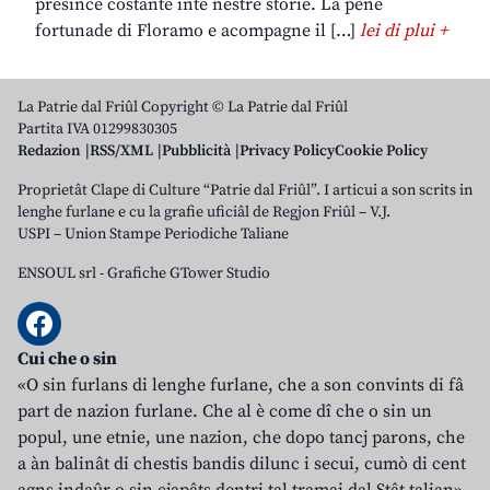
presince costante inte nestre storie. La pene
fortunade di Floramo e acompagne il […]
lei di plui +
La Patrie dal Friûl Copyright © La Patrie dal Friûl
Partita IVA 01299830305
Redazion
RSS/XML
Pubblicità
Privacy Policy
Cookie Policy
Proprietât Clape di Culture “Patrie dal Friûl”. I articui a son scrits in
lenghe furlane e cu la grafie uficiâl de Regjon Friûl – V.J.
USPI – Union Stampe Periodiche Taliane
ENSOUL srl
-
Grafiche GTower Studio
Cui che o sin
«O sin furlans di lenghe furlane, che a son convints di fâ
part de nazion furlane. Che al è come dî che o sin un
popul, une etnie, une nazion, che dopo tancj parons, che
a àn balinât di chestis bandis dilunc i secui, cumò di cent