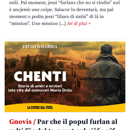
esili. Pal moment, jessi “furlans che no si rindin” nol
è ancjemò une colpe. Salacor lu deventarà, ma pal
moment o podin jessi “libars di sielzi” di lâ in
“mission”. Une mission […]
lei di plui +
Gnovis /
Par che il popul furlan al