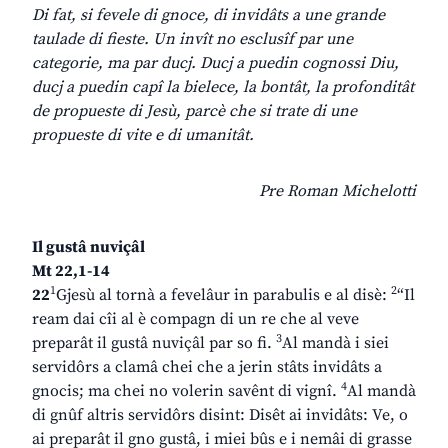
Di fat, si fevele di gnoce, di invidâts a une grande
taulade di fieste. Un invît no esclusîf par une
categorie, ma par ducj. Ducj a puedin cognossi Diu,
ducj a puedin capî la bielece, la bontât, la profonditât
de propueste di Jesù, parcè che si trate di une
propueste di vite e di umanitât.
Pre Roman Michelotti
Il gustâ nuviçâl
Mt 22,1-14
1
2
22
Gjesù al tornà a fevelâur in parabulis e al disè:
“Il
ream dai cîi al è compagn di un re che al veve
3
preparât il gustâ nuviçâl par so fi.
Al mandà i siei
servidôrs a clamâ chei che a jerin stâts invidâts a
4
gnocis; ma chei no volerin savênt di vignî.
Al mandà
di gnûf altris servidôrs disint: Disêt ai invidâts: Ve, o
ai preparât il gno gustâ, i miei bûs e i nemâi di grasse