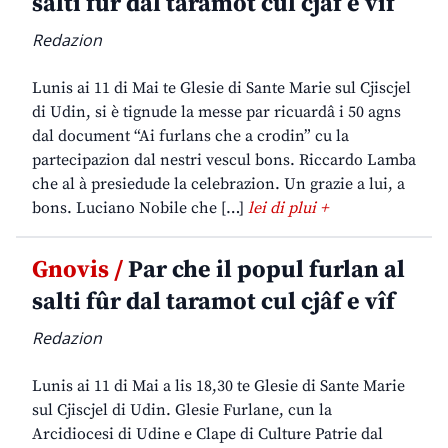
salti fûr dal taramot cul cjâf e vîf
Redazion
Lunis ai 11 di Mai te Glesie di Sante Marie sul Cjiscjel
di Udin, si è tignude la messe par ricuardâ i 50 agns
dal document “Ai furlans che a crodin” cu la
partecipazion dal nestri vescul bons. Riccardo Lamba
che al à presiedude la celebrazion. Un grazie a lui, a
bons. Luciano Nobile che […]
lei di plui +
Gnovis /
Par che il popul furlan al
salti fûr dal taramot cul cjâf e vîf
Redazion
Lunis ai 11 di Mai a lis 18,30 te Glesie di Sante Marie
sul Cjiscjel di Udin. Glesie Furlane, cun la
Arcidiocesi di Udine e Clape di Culture Patrie dal