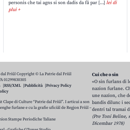
personis che tai agns si son dadis da fâ par […]
lei di
plui +
 dal Friûl Copyright © La Patrie dal Friûl
Cui che o sin
IVA 01299830305
«O sin furlans di 
n
RSS/XML
Pubblicità
Privacy Policy
nazion furlane. Ch
olicy
une nazion, che do
t Clape di Culture “Patrie dal Friûl”. I articui a son
bandis dilunc i se
 lenghe furlane e cu la grafie uficiâl de Regjon Friûl –
dentri tal tramai d
(Pre Toni Beline, s
nion Stampe Periodiche Taliane
Dicembar 1978)
srl
-
Grafiche GTower Studio