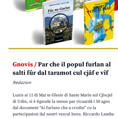
Gnovis /
Par che il popul furlan al
salti fûr dal taramot cul cjâf e vîf
Redazion
Lunis ai 11 di Mai te Glesie di Sante Marie sul Cjiscjel
di Udin, si è tignude la messe par ricuardâ i 50 agns
dal document “Ai furlans che a crodin” cu la
partecipazion dal nestri vescul bons. Riccardo Lamba