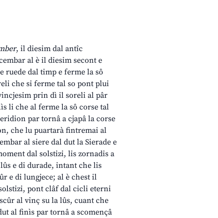
mber
, il diesim dal antîc
embar al è il diesim secont e
e ruede dal timp e ferme la sô
eli che si ferme tal so pont plui
l vincjesim prin dì il soreli al pâr
ìs li che al ferme la sô corse tal
eridion par tornâ a cjapâ la corse
on, che lu puartarà fintremai al
icembar al siere dal dut la Sierade e
 moment dal solstizi, lis zornadis a
lûs e di durade, intant che lis
r e di lungjece; al è chest il
lstizi, pont clâf dal cicli eterni
 scûr al vinç su la lûs, cuant che
dut al finìs par tornâ a scomençâ