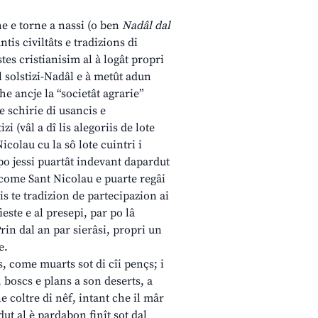
he e torne a nassi (o ben
Nadâl dal
ntis civiltâts e tradizions di
stes cristianisim al à logât propri
al solstizi-Nadâl e à metût adun
he ancje la “societât agrarie”
e schirie di usancis e
i (vâl a dî lis alegoriis de lote
Nicolau cu la sô lote cuintri i
 po jessi puartât indevant dapardut
e come Sant Nicolau e puarte regâi
tis te tradizion de partecipazion ai
ieste e al presepi, par po lâ
Prin dal an par sierâsi, propri un
e.
, come muarts sot di cîi pençs; i
, boscs e plans a son deserts, a
ne coltre di nêf, intant che il mâr
ut al è pardabon finît sot dal