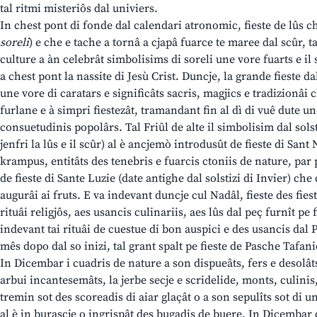
tal ritmi misteriôs dal univiers.
In chest pont di fonde dal calendari atronomic, fieste de lûs c
soreli
) e che e tache a tornâ a cjapâ fuarce te maree dal scûr, ta
culture a àn celebrât simbolisims di soreli une vore fuarts e il 
a chest pont la nassite di Jesù Crist. Duncje, la grande fieste d
une vore di caratars e significâts sacris, magjics e tradizionâi c
furlane e à simpri fiestezât, tramandant fin al dì di vuê dute un
consuetudinis popolârs. Tal Friûl de alte il simbolisim dal solstiz
jenfri la lûs e il scûr) al è ancjemò introdusût de fieste di Sant 
krampus, entitâts des tenebris e fuarcis ctoniis de nature, par
de fieste di Sante Luzie (date antighe dal solstizi di Invier) ch
augurâi ai fruts. E va indevant duncje cul Nadâl, fieste des fies
rituâi religjôs, aes usancis culinariis, aes lûs dal peç furnît pe f
indevant tai rituâi de cuestue di bon auspici e des usancis dal 
mês dopo dal so inizi, tal grant spalt pe fieste de Pasche Tafani
In Dicembar i cuadris de nature a son dispueâts, fers e desolâts
arbui incantesemâts, la jerbe secje e scridelide, monts, culinis
tremin sot des scoreadis di aiar glaçât o a son sepulîts sot di u
al è in burascje o ingrispât des bugadis de buere. In Dicembar d