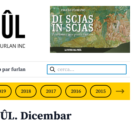
LAN INDIPENDENT • INDEPENDENT FRIULIAN MONTHLY • N
Cerca:
 par furlan
019
2018
2017
2016
2015
2014
ÛL. Dicembar