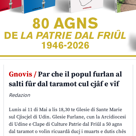
Gnovis /
Par che il popul furlan al
salti fûr dal taramot cul cjâf e vîf
Redazion
Lunis ai 11 di Mai a lis 18,30 te Glesie di Sante Marie
sul Cjiscjel di Udin. Glesie Furlane, cun la Arcidiocesi
di Udine e Clape di Culture Patrie dal Friûl a 50 agns
dal taramot o volìn ricuardâ ducj i muarts e dutis chês