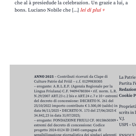
che al à presiedude la celebrazion. Un grazie a lui, a
bons. Luciano Nobile che […]
lei di plui +
ANNO 2025
– Contributi ricevuti da Clape di
La Patrie
Culture Patrie dal Friûl – c.f. 01299830305
Partita 
– erogante: A.R.L.E.F. (Agenzia Regionale per la
Redazio
Lingua Friulana) C.F. 94094780304 • rif. norm. L.R.
Cookie P
N.29/2007 ART.23 c.2 bis e ART.24 c.7 e 10 • estremi
del decreto di concessione: DECRETO N. 261 del
25/10/2022 importo contributo € 3.500,00 (saldo) in
Proprietâ
data 06/11/2025 • DECRETO N. 173 del 27/06/2025 €
scrits in
34.842,23 in data 31/07/2025;
V.J.
– erogante: FONDAZIONE FRIULI CF. 00158650309 •
USPI – U
estremi del decreto di concessione: Codice
progetto 2024-0124 ID 23405 campagna di
sensibilizzazione giornalistica dei sindaci aderenti
ENSOUL 