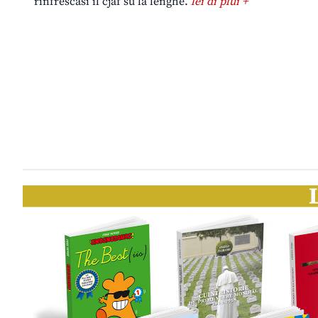
rinfrescasi il cjâf su la lenghe.
lei di plui +