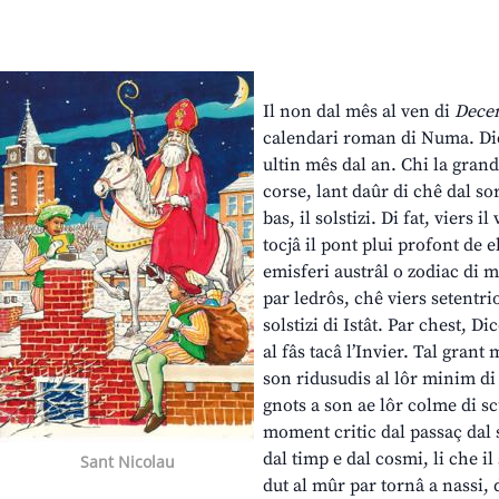
Il non dal mês al ven di
Dece
calendari roman di Numa. Dic
ultin mês dal an. Chi la grand
corse, lant daûr di chê dal sor
bas, il solstizi. Di fat, viers i
tocjâ il pont plui profont de el
emisferi austrâl o zodiac di m
par ledrôs, chê viers setentri
solstizi di Istât. Par chest, D
al fâs tacâ l’Invier. Tal grant
son ridusudis al lôr minim di 
gnots a son ae lôr colme di scû
moment critic dal passaç dal so
dal timp e dal cosmi, li che il
Sant Nicolau
dut al mûr par tornâ a nassi, 