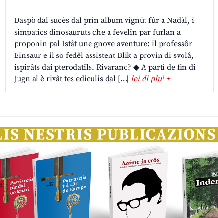
Daspò dal sucès dal prin album vignût fûr a Nadâl, i
simpatics dinosauruts che a fevelin par furlan a
proponin pal Istât une gnove aventure: il professôr
Einsaur e il so fedêl assistent Blik a provin di svolâ,
ispirâts dai pterodatils. Rivarano? ◆ A partî de fin di
Jugn al è rivât tes ediculis dal […]
lei di plui +