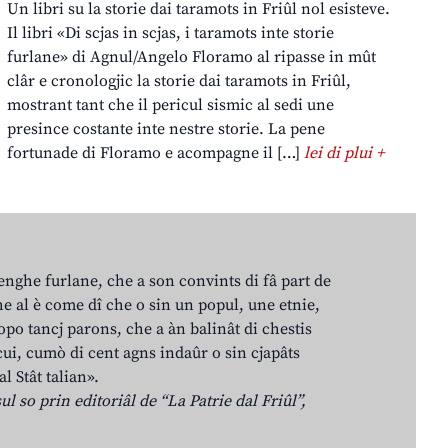
Un libri su la storie dai taramots in Friûl nol esisteve.
Il libri «Di scjas in scjas, i taramots inte storie
furlane» di Agnul/Angelo Floramo al ripasse in mût
clâr e cronologjic la storie dai taramots in Friûl,
mostrant tant che il pericul sismic al sedi une
presince costante inte nestre storie. La pene
fortunade di Floramo e acompagne il […]
lei di plui +
lenghe furlane, che a son convints di fâ part de
e al è come dî che o sin un popul, une etnie,
po tancj parons, che a àn balinât di chestis
cui, cumò di cent agns indaûr o sin cjapâts
al Stât talian».
ul so prin editoriâl de “La Patrie dal Friûl”,