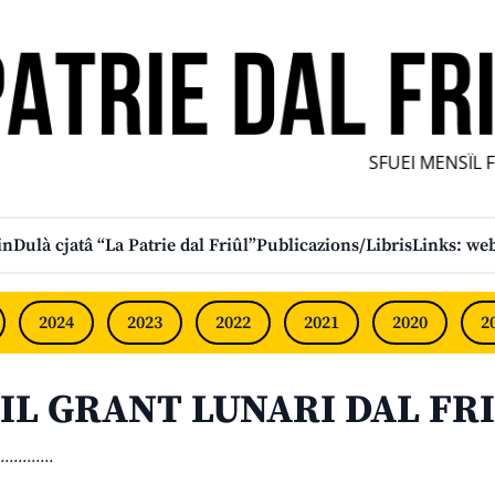
SFUEI MENSÎL FUR
in
Dulà cjatâ “La Patrie dal Friûl”
Publicazions/Libris
Links: web
2024
2023
2022
2021
2020
2
IL GRANT LUNARI DAL FRI
............