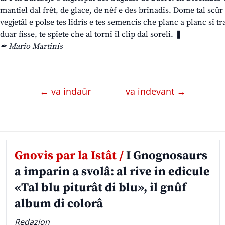
mantiel dal frêt, de glace, de nêf e des brinadis. Dome tal scûr e
vegjetâl e polse tes lidrîs e tes semencis che planc a planc si 
duar fisse, te spiete che al torni il clip dal soreli. ❚
✒ Mario Martinis
← va indaûr
va indevant →
Gnovis par la Istât /
I Gnognosaurs
a imparin a svolâ: al rive in edicule
«Tal blu piturât di blu», il gnûf
album di colorâ
Redazion