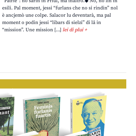
“Patrie”: no sarin in Friûl, ma inaltrò.◆ No, no lìn in
esili. Pal moment, jessi “furlans che no si rindin” nol
è ancjemò une colpe. Salacor lu deventarà, ma pal
moment o podin jessi “libars di sielzi” di lâ in
“mission”. Une mission […]
lei di plui +