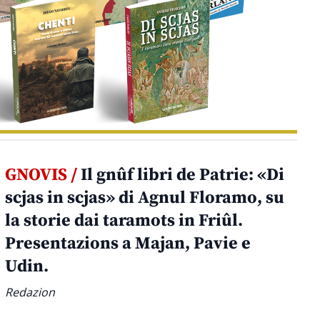
GNOVIS /
Il gnûf libri de Patrie: «Di
scjas in scjas» di Agnul Floramo, su
la storie dai taramots in Friûl.
Presentazions a Majan, Pavie e
Udin.
Redazion