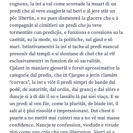
cognons, la int a vaî come scoreade la muart di un
predi che al veve esagjerât tal bevi e al jere stât un
pôc libertin, e no pues dismenteâ la glacere che e à
compagnât al cimitieri un predi che ju veve
tormentâts cun predicjis, e funzions e corezions su la
castitât, su la mode, su la politiche, sul gjaul e sô
mari. Istintivamentri la int si tache al predi mancul
presonîr dal templi e si slontane di chel che al vîf
esclusivamentri in funzion de sô sacralitât.
Cjalant in maniere gjenerâl e forsit aprossimative la
categorie dal predis, che in Cjargne a jerin clamâts
“corvacs”, la int e viôt il predi simpri de bande dal
podê, de autoritât, dal ordin, dai grancj e dai siôrs e
duncje si à di dâi il so e lassâlu lâ pai siei viaçs. E se
un predi al ven fûr, come la pluritât, de biade int, il
salt al è plui rissolût e impressionant. Dut chest ti
puarte a no metiti mai cuintri ma a no vê mai masse
confidence. Nancje te confession, viodude e vivude
plui come une crôs che une liberazion. Venti sù a