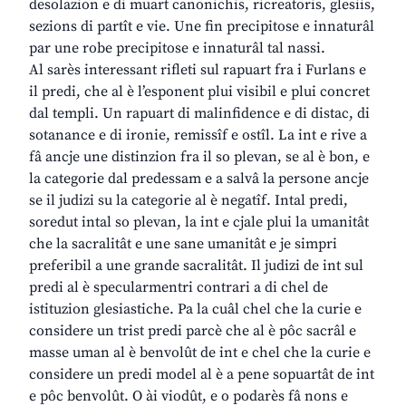
desolazion e di muart canonichis, ricreatoris, glesiis,
sezions di partît e vie. Une fin precipitose e innaturâl
par une robe precipitose e innaturâl tal nassi.
Al sarès interessant rifleti sul rapuart fra i Furlans e
il predi, che al è l’esponent plui visibil e plui concret
dal templi. Un rapuart di malinfidence e di distac, di
sotanance e di ironie, remissîf e ostîl. La int e rive a
fâ ancje une distinzion fra il so plevan, se al è bon, e
la categorie dal predessam e a salvâ la persone ancje
se il judizi su la categorie al è negatîf. Intal predi,
soredut intal so plevan, la int e cjale plui la umanitât
che la sacralitât e une sane umanitât e je simpri
preferibil a une grande sacralitât. Il judizi de int sul
predi al è specularmentri contrari a di chel de
istituzion glesiastiche. Pa la cuâl chel che la curie e
considere un trist predi parcè che al è pôc sacrâl e
masse uman al è benvolût de int e chel che la curie e
considere un predi model al è a pene sopuartât de int
e pôc benvolût. O ài viodût, e o podarès fâ nons e