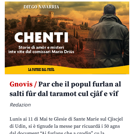
Gnovis /
Par che il popul furlan al
salti fûr dal taramot cul cjâf e vîf
Redazion
Lunis ai 11 di Mai te Glesie di Sante Marie sul Cjiscjel
di Udin, si è tignude la messe par ricuardâ i 50 agns
dal document “Ai furlans che a crodin” cu la