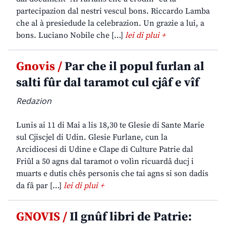
partecipazion dal nestri vescul bons. Riccardo Lamba
che al à presiedude la celebrazion. Un grazie a lui, a
bons. Luciano Nobile che […]
lei di plui +
Gnovis /
Par che il popul furlan al
salti fûr dal taramot cul cjâf e vîf
Redazion
Lunis ai 11 di Mai a lis 18,30 te Glesie di Sante Marie
sul Cjiscjel di Udin. Glesie Furlane, cun la
Arcidiocesi di Udine e Clape di Culture Patrie dal
Friûl a 50 agns dal taramot o volìn ricuardâ ducj i
muarts e dutis chês personis che tai agns si son dadis
da fâ par […]
lei di plui +
GNOVIS /
Il gnûf libri de Patrie: