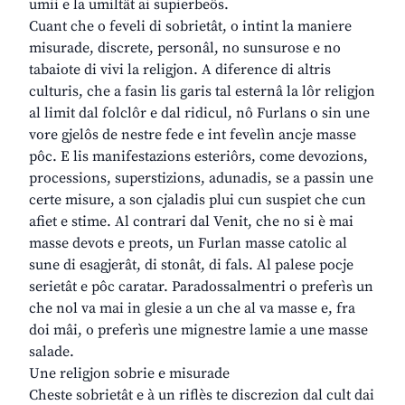
umii e la umiltât ai supierbeôs.
Cuant che o feveli di sobrietât, o intint la maniere
misurade, discrete, personâl, no sunsurose e no
tabaiote di vivi la religjon. A diference di altris
culturis, che a fasin lis garis tal esternâ la lôr religjon
al limit dal folclôr e dal ridicul, nô Furlans o sin une
vore gjelôs de nestre fede e int fevelìn ancje masse
pôc. E lis manifestazions esteriôrs, come devozions,
processions, superstizions, adunadis, se a passin une
certe misure, a son cjaladis plui cun suspiet che cun
afiet e stime. Al contrari dal Venit, che no si è mai
masse devots e preots, un Furlan masse catolic al
sune di esagjerât, di stonât, di fals. Al palese pocje
serietât e pôc caratar. Paradossalmentri o preferìs un
che nol va mai in glesie a un che al va masse e, fra
doi mâi, o preferìs une mignestre lamie a une masse
salade.
Une religjon sobrie e misurade
Cheste sobrietât e à un riflès te discrezion dal cult dai