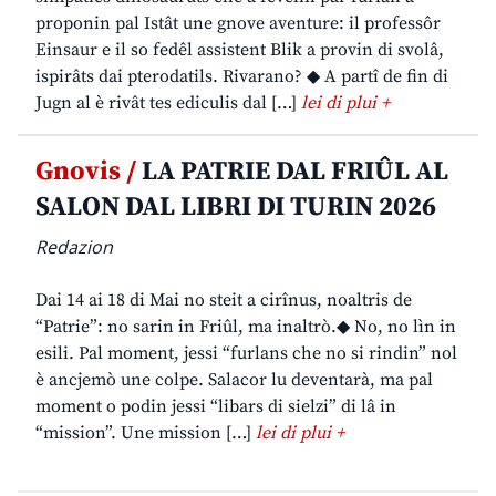
proponin pal Istât une gnove aventure: il professôr
Einsaur e il so fedêl assistent Blik a provin di svolâ,
ispirâts dai pterodatils. Rivarano? ◆ A partî de fin di
Jugn al è rivât tes ediculis dal […]
lei di plui +
Gnovis /
LA PATRIE DAL FRIÛL AL
SALON DAL LIBRI DI TURIN 2026
Redazion
Dai 14 ai 18 di Mai no steit a cirînus, noaltris de
“Patrie”: no sarin in Friûl, ma inaltrò.◆ No, no lìn in
esili. Pal moment, jessi “furlans che no si rindin” nol
è ancjemò une colpe. Salacor lu deventarà, ma pal
moment o podin jessi “libars di sielzi” di lâ in
“mission”. Une mission […]
lei di plui +