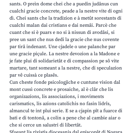
sants. O preìn dome chei che a puedin judânus cun
cualchi gracie concrete, peade a la nestre vite di ogni
dì. Chei sants che la tradizion e à metût sorestants di
cualchi malan dai cristians e dai nemâi. Parcè che
cuant che si è puars e no si à nissun di avodâsi, si
pree un sant che nus dedi la gracie che nus covente
par tirâ indenant. Une cjadele o une palanche par
une gracie piçule. La nestre devozion a la Madone e
je fate plui di solidarietât e di compassion pe sô vite
martare, tant someant a la nestre, che di speculazion
par vê cuissà ce plasês.
Cun cheste fonde psicologjiche e cuntune vision dal
mont cussì concrete e prosaiche, al è clâr che lis
organizazions, lis associazions, i moviments
carismatics, lis azions catolichis no fasin lidrîs,
almancul te int plui serie. E se a cjapin pît a fuarce di
bati e di tontonâ, a colin a pene che al cambie aiar o
che si cerce un salustri di libertât.
Sfueant lis rivistis diocesanis dal episcopât di Nogara