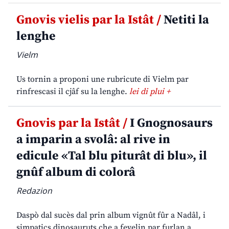
Gnovis vielis par la Istât /
Netiti la
lenghe
Vielm
Us tornin a proponi une rubricute di Vielm par
rinfrescasi il cjâf su la lenghe.
lei di plui +
Gnovis par la Istât /
I Gnognosaurs
a imparin a svolâ: al rive in
edicule «Tal blu piturât di blu», il
gnûf album di colorâ
Redazion
Daspò dal sucès dal prin album vignût fûr a Nadâl, i
simpatics dinosauruts che a fevelin par furlan a