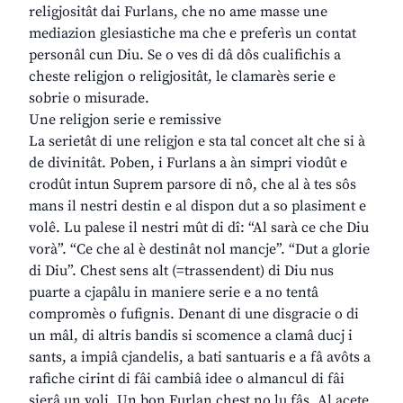
religjositât dai Furlans, che no ame masse une
mediazion glesiastiche ma che e preferìs un contat
personâl cun Diu. Se o ves di dâ dôs cualifichis a
cheste religjon o religjositât, le clamarès serie e
sobrie o misurade.
Une religjon serie e remissive
La serietât di une religjon e sta tal concet alt che si à
de divinitât. Poben, i Furlans a àn simpri viodût e
crodût intun Suprem parsore di nô, che al à tes sôs
mans il nestri destin e al dispon dut a so plasiment e
volê. Lu palese il nestri mût di dî: “Al sarà ce che Diu
vorà”. “Ce che al è destinât nol mancje”. “Dut a glorie
di Diu”. Chest sens alt (=trassendent) di Diu nus
puarte a cjapâlu in maniere serie e a no tentâ
compromès o fufignis. Denant di une disgracie o di
un mâl, di altris bandis si scomence a clamâ ducj i
sants, a impiâ cjandelis, a bati santuaris e a fâ avôts a
rafiche cirint di fâi cambiâ idee o almancul di fâi
sierâ un voli. Un bon Furlan chest no lu fâs. Al acete