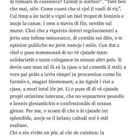
di rimuars di cussience? Cemût si sintîso?”. “Tant ben
che mai, siôr. Come cuant che si cjol il vueli di riç”.
Cul timp a àn tacât a vignî un biel troput di feminis e
ancje la canae. I oms a stavin di fûr, sentâts sul
muret. Chei che a vignivin dentri regolarmentri a
jerin une infime minorance, di contâle sui dêts, e te
opinion publiche no jerin nancje i miôr. Cun dut a
chel o pues testemoneâ di no vê cjatade tante
solidarietât e tante colegance in nissun altri paîs. Si
devin une man tal fâ sù la cjase o tal comedâ il stali; a
vore pai prâts a levin simpri in procession come lis
furmiis e, magari blestemant, a àn tignût i viei a
cjase, a murî intal lôr jet. Li o pues dî di vê cjatade
propit un’anime luterane, che no sopuartave peandis
e brenis glesiastichis e confessionâls di nissun
gjenar. Par me, o scuen dî che o ài cjatade int
splendide, ancje se il belanç cultuâl nol è stât
esaltant.
Chi o sin rivâts un pôc al cûr de cuistion: la