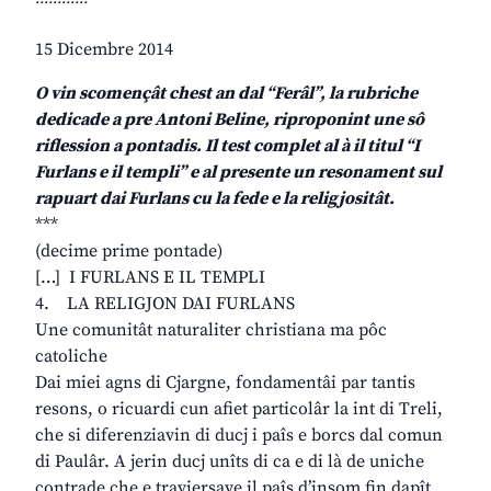
15 Dicembre 2014
O vin scomençât chest an dal “Ferâl”, la rubriche
dedicade a pre Antoni Beline, riproponint une sô
riflession a pontadis. Il test complet al à il titul “I
Furlans e il templi” e al presente un resonament sul
rapuart dai Furlans cu la fede e la religjositât.
***
(decime prime pontade)
[…] I FURLANS E IL TEMPLI
4. LA RELIGJON DAI FURLANS
Une comunitât naturaliter christiana ma pôc
catoliche
Dai miei agns di Cjargne, fondamentâi par tantis
resons, o ricuardi cun afiet particolâr la int di Treli,
che si diferenziavin di ducj i paîs e borcs dal comun
di Paulâr. A jerin ducj unîts di ca e di là de uniche
contrade che e traviersave il paîs d’insom fin dapît.