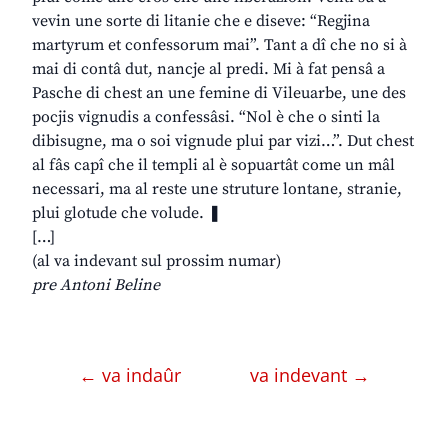
vevin une sorte di litanie che e diseve: “Regjina
martyrum et confessorum mai”. Tant a dî che no si à
mai di contâ dut, nancje al predi. Mi à fat pensâ a
Pasche di chest an une femine di Vileuarbe, une des
pocjis vignudis a confessâsi. “Nol è che o sinti la
dibisugne, ma o soi vignude plui par vizi…”. Dut chest
al fâs capî che il templi al è sopuartât come un mâl
necessari, ma al reste une struture lontane, stranie,
plui glotude che volude. ❚
[…]
(al va indevant sul prossim numar)
pre Antoni Beline
← va indaûr
va indevant →