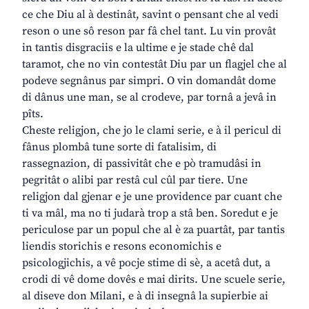
ce che Diu al à destinât, savint o pensant che al vedi
reson o une sô reson par fâ chel tant. Lu vin provât
in tantis disgraciis e la ultime e je stade chê dal
taramot, che no vin contestât Diu par un flagjel che al
podeve segnânus par simpri. O vin domandât dome
di dânus une man, se al crodeve, par tornâ a jevâ in
pîts.
Cheste religjon, che jo le clami serie, e à il pericul di
fânus plombâ tune sorte di fatalisim, di
rassegnazion, di passivitât che e pò tramudâsi in
pegritât o alibi par restâ cul cûl par tiere. Une
religjon dal gjenar e je une providence par cuant che
ti va mâl, ma no ti judarà trop a stâ ben. Soredut e je
periculose par un popul che al è za puartât, par tantis
liendis storichis e resons economichis e
psicologjichis, a vê pocje stime di sè, a acetâ dut, a
crodi di vê dome dovês e mai dirits. Une scuele serie,
al diseve don Milani, e à di insegnâ la supierbie ai