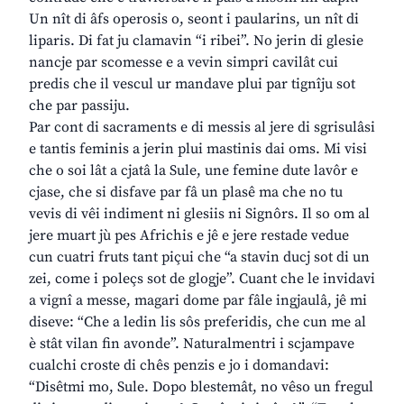
Un nît di âfs operosis o, seont i paularins, un nît di
liparis. Di fat ju clamavin “i ribei”. No jerin di glesie
nancje par scomesse e a vevin simpri cavilât cui
predis che il vescul ur mandave plui par tignîju sot
che par passiju.
Par cont di sacraments e di messis al jere di sgrisulâsi
e tantis feminis a jerin plui mastinis dai oms. Mi visi
che o soi lât a cjatâ la Sule, une femine dute lavôr e
cjase, che si disfave par fâ un plasê ma che no tu
vevis di vêi indiment ni glesiis ni Signôrs. Il so om al
jere muart jù pes Africhis e jê e jere restade vedue
cun cuatri fruts tant piçui che “a stavin ducj sot di un
zei, come i poleçs sot de glogje”. Cuant che le invidavi
a vignî a messe, magari dome par fâle ingjaulâ, jê mi
diseve: “Che a ledin lis sôs preferidis, che cun me al
è stât vilan fin avonde”. Naturalmentri i scjampave
cualchi croste di chês penzis e jo i domandavi:
“Disêtmi mo, Sule. Dopo blestemât, no vêso un fregul