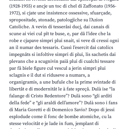
(1928-1955) e ancje un toc di chel di Zaffonato (1956-
1972), si cjate une insistence ossessive, sfuarçade,
spropositade, stonade, patologjiche su l’Azion
Catoliche. A vevin di tesserâsi ducj, dai canais di
scune ai viei cul pît te buse, e, par dâ l’idee che la
robe e cjapave simpri plui snait, si veve di cressi ogni
an il numar des tessaris. Cussì l’esercit dai catolics
impegnâts si infoltive simpri di plui, lis sachetis dai
plevans che a scugnivin paiâ plui di cualchi tessare
par fâ biele figure cul vescul a jerin simpri plui
sclagnis e il dut si riduseve a numars, a
organigramis, a une bufule che la prime svintade di
libertât e di modernitât le à fate spreçâ. Dulà ise “la
falange di Cristo Redentore”? Dulà sono “gli arditi
della fede” e “gli araldi dell’amore”? Dulà sono i fans
di Maria Goretti e di Domenico Savio? Dopo di jessi
esplodude come il fonc de bombe atomiche, cu la
stesse velocitât e je lade in fum, jemplant di