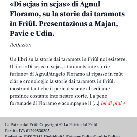
«Di scjas in scjas» di Agnul
Floramo, su la storie dai taramots
in Friûl. Presentazions a Majan,
Pavie e Udin.
Redazion
Un libri su la storie dai taramots in Friûl nol esisteve.
Il libri «Di scjas in scjas, i taramots inte storie
furlane» di Agnul/Angelo Floramo al ripasse in mût
clâr e cronologjic la storie dai taramots in Friûl,
mostrant tant che il pericul sismic al sedi une
presince costante inte nestre storie. La pene
fortunade di Floramo e acompagne il […]
lei di plui +
La Patrie dal Friûl Copyright © La Patrie dal Friûl
Partita IVA 01299830305