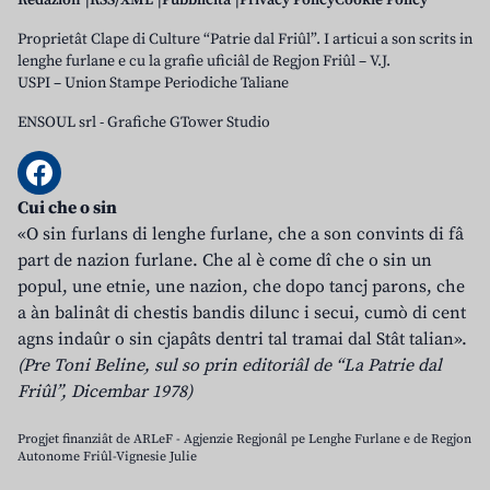
Redazion
RSS/XML
Pubblicità
Privacy Policy
Cookie Policy
Proprietât Clape di Culture “Patrie dal Friûl”. I articui a son scrits in
lenghe furlane e cu la grafie uficiâl de Regjon Friûl – V.J.
USPI – Union Stampe Periodiche Taliane
ENSOUL srl
-
Grafiche GTower Studio
Cui che o sin
«O sin furlans di lenghe furlane, che a son convints di fâ
part de nazion furlane. Che al è come dî che o sin un
popul, une etnie, une nazion, che dopo tancj parons, che
a àn balinât di chestis bandis dilunc i secui, cumò di cent
agns indaûr o sin cjapâts dentri tal tramai dal Stât talian».
(Pre Toni Beline, sul so prin editoriâl de “La Patrie dal
Friûl”, Dicembar 1978)
Progjet finanziât de ARLeF - Agjenzie Regjonâl pe Lenghe Furlane e de Regjon
Autonome Friûl-Vignesie Julie