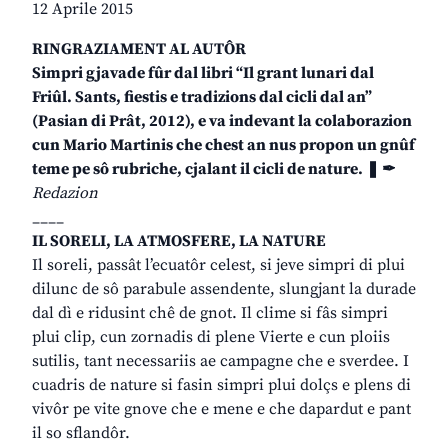
12 Aprile 2015
RINGRAZIAMENT AL AUTÔR
Simpri gjavade fûr dal libri “Il grant lunari dal
Friûl. Sants, fiestis e tradizions dal cicli dal an”
(Pasian di Prât, 2012), e va indevant la colaborazion
cun Mario Martinis che chest an nus propon un gnûf
teme pe sô rubriche, cjalant il cicli de nature. ❚ ✒
Redazion
____
IL SORELI, LA ATMOSFERE, LA NATURE
Il soreli, passât l’ecuatôr celest, si jeve simpri di plui
dilunc de sô parabule assendente, slungjant la durade
dal dì e ridusint chê de gnot. Il clime si fâs simpri
plui clip, cun zornadis di plene Vierte e cun ploiis
sutilis, tant necessariis ae campagne che e sverdee. I
cuadris de nature si fasin simpri plui dolçs e plens di
vivôr pe vite gnove che e mene e che dapardut e pant
il so sflandôr.