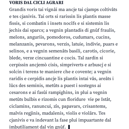
VORIS DAL CICLI AGRARI
Grandis voris tai vignâi ma ancje tai cjamps coltivâts
e tes cjanivis. Tai orts si rarissin lis plantis masse
fissis, si combatin i insets nocîfs e si sistemin lis
jechis dai sparcs; a vegnin plantadis di gnûf fraulis,
melons, anguriis, pomodoros, cudumars, cucins,
melanzanis, pevarons, verzis, latuie, indivie, puars e
selinos, e a vegnin semenâts basili, carotis, cicorie,
blede, verze cincuantine e cocis. Tal zardin si
cerpissin ancjemò cisis, simpriverts e arbuscj e si
solcin i terens te maniere che e covente; a vegnin
raridis e cerpidis ancje lis plantis intai vâs, areâts i
lûcs des seminis, metûts a puest i sostegns ai
cesarons e ai fasûi rampighins, in plui a vegnin
metûts bulbis e rizomis cun floridure vie pe Istât,
ciclamins, ranuncui, zîs, papavars, crisantems,
malvis regjinis, madalenis, violis e violârs. Tes
cjanivis e va indevant la fase plui impuartante dal
imbutiliament dal vin gnûf. ❚