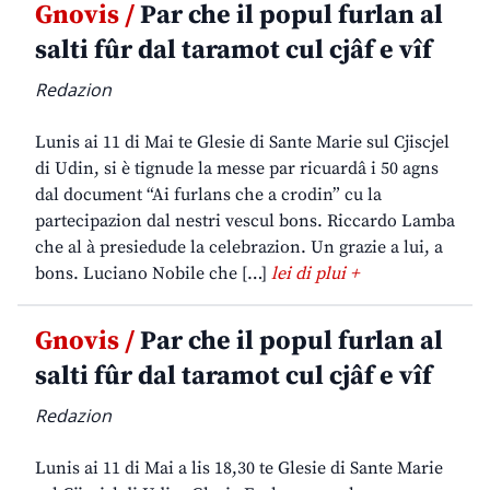
Gnovis /
Par che il popul furlan al
salti fûr dal taramot cul cjâf e vîf
Redazion
Lunis ai 11 di Mai te Glesie di Sante Marie sul Cjiscjel
di Udin, si è tignude la messe par ricuardâ i 50 agns
dal document “Ai furlans che a crodin” cu la
partecipazion dal nestri vescul bons. Riccardo Lamba
che al à presiedude la celebrazion. Un grazie a lui, a
bons. Luciano Nobile che […]
lei di plui +
Gnovis /
Par che il popul furlan al
salti fûr dal taramot cul cjâf e vîf
Redazion
Lunis ai 11 di Mai a lis 18,30 te Glesie di Sante Marie