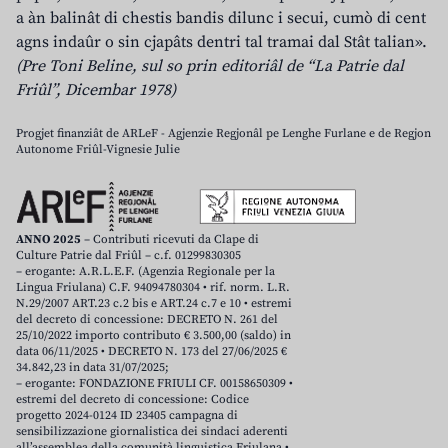
a àn balinât di chestis bandis dilunc i secui, cumò di cent
agns indaûr o sin cjapâts dentri tal tramai dal Stât talian».
(Pre Toni Beline, sul so prin editoriâl de “La Patrie dal
Friûl”, Dicembar 1978)
Progjet finanziât de ARLeF - Agjenzie Regjonâl pe Lenghe Furlane e de Regjon
Autonome Friûl-Vignesie Julie
ANNO 2025
– Contributi ricevuti da Clape di
Culture Patrie dal Friûl – c.f. 01299830305
– erogante: A.R.L.E.F. (Agenzia Regionale per la
Lingua Friulana) C.F. 94094780304 • rif. norm. L.R.
N.29/2007 ART.23 c.2 bis e ART.24 c.7 e 10 • estremi
del decreto di concessione: DECRETO N. 261 del
25/10/2022 importo contributo € 3.500,00 (saldo) in
data 06/11/2025 • DECRETO N. 173 del 27/06/2025 €
34.842,23 in data 31/07/2025;
– erogante: FONDAZIONE FRIULI CF. 00158650309 •
estremi del decreto di concessione: Codice
progetto 2024-0124 ID 23405 campagna di
sensibilizzazione giornalistica dei sindaci aderenti
all’assemblea della comunità linguistica Friulana •