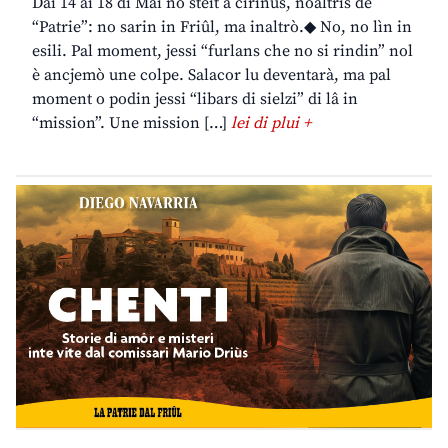
Dai 14 ai 18 di Mai no steit a cirînus, noaltris de
“Patrie”: no sarin in Friûl, ma inaltrò.◆ No, no lìn in
esili. Pal moment, jessi “furlans che no si rindin” nol
è ancjemò une colpe. Salacor lu deventarà, ma pal
moment o podin jessi “libars di sielzi” di lâ in
“mission”. Une mission […]
lei di plui +