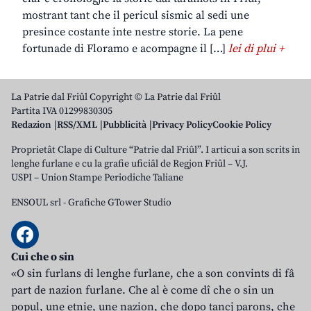
mostrant tant che il pericul sismic al sedi une
presince costante inte nestre storie. La pene
fortunade di Floramo e acompagne il […]
lei di plui +
La Patrie dal Friûl Copyright © La Patrie dal Friûl
Partita IVA 01299830305
Redazion
RSS/XML
Pubblicità
Privacy Policy
Cookie Policy
Proprietât Clape di Culture “Patrie dal Friûl”. I articui a son scrits in
lenghe furlane e cu la grafie uficiâl de Regjon Friûl – V.J.
USPI – Union Stampe Periodiche Taliane
ENSOUL srl
-
Grafiche GTower Studio
Cui che o sin
«O sin furlans di lenghe furlane, che a son convints di fâ
part de nazion furlane. Che al è come dî che o sin un
popul, une etnie, une nazion, che dopo tancj parons, che