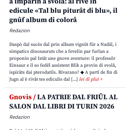
a imparin a svolâ: al rive in
edicule «Tal blu piturât di blu», il
gnûf album di colorâ
Redazion
Daspò dal sucès dal prin album vignût fûr a Nadâl, i
simpatics dinosauruts che a fevelin par furlan a
proponin pal Istât une gnove aventure: il professôr
Einsaur e il so fedêl assistent Blik a provin di svolâ,
ispirâts dai pterodatils. Rivarano? ◆ A partî de fin di
Jugn al è rivât tes ediculis dal […]
lei di plui +
Gnovis /
LA PATRIE DAL FRIÛL AL
SALON DAL LIBRI DI TURIN 2026
Redazion