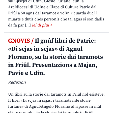
sul Cjiscjel di Udin. Glesie Furlane, cun la
Arcidiocesi di Udine e Clape di Culture Patrie dal
Friûl a 50 agns dal taramot o volìn ricuardâ ducj i
muarts e dutis chês personis che tai agns si son dadis
da fâ par […]
lei di plui +
GNOVIS /
Il gnûf libri de Patrie:
«Di scjas in scjas» di Agnul
Floramo, su la storie dai taramots
in Friûl. Presentazions a Majan,
Pavie e Udin.
Redazion
Un libri su la storie dai taramots in Friûl nol esisteve.
Il libri «Di scjas in scjas, i taramots inte storie
furlane» di Agnul/Angelo Floramo al ripasse in mût
clâr e cronologjic la storie dai taramots in Friûl,