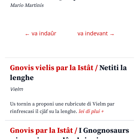
Mario Martinis
← va indaûr
va indevant →
Gnovis vielis par la Istât /
Netiti la
lenghe
Vielm
Us tornin a proponi une rubricute di Vielm par
rinfrescasi il cjâf su la lenghe.
lei di plui +
Gnovis par la Istât /
I Gnognosaurs